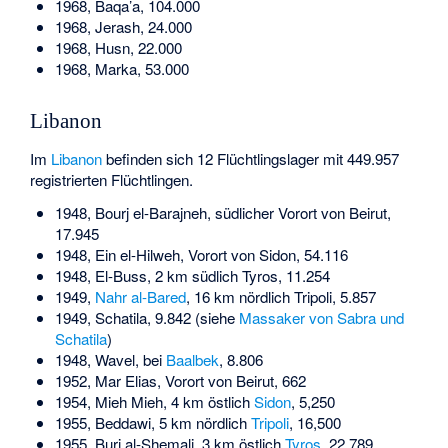
1968, Baqa’a, 104.000
1968, Jerash, 24.000
1968, Husn, 22.000
1968, Marka, 53.000
Libanon
Im
Libanon
befinden sich 12 Flüchtlingslager mit 449.957
registrierten Flüchtlingen.
1948, Bourj el-Barajneh, südlicher Vorort von Beirut,
17.945
1948, Ein el-Hilweh, Vorort von Sidon, 54.116
1948, El-Buss, 2 km südlich Tyros, 11.254
1949,
Nahr al-Bared
, 16 km nördlich Tripoli, 5.857
1949, Schatila, 9.842 (siehe
Massaker von Sabra und
Schatila
)
1948, Wavel, bei
Baalbek
, 8.806
1952, Mar Elias, Vorort von Beirut, 662
1954, Mieh Mieh, 4 km östlich
Sidon
, 5,250
1955,
Beddawi
, 5 km nördlich
Tripoli
, 16,500
1955,
Burj al-Shemali
, 3 km östlich
Tyros
, 22.789