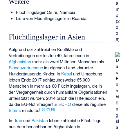
Weitere
a
m
Flüchtlingslager Osire
, Namibia
p
Liste von Flüchtlingslagern in Ruanda
(2
0
0
Flüchtlingslager in Asien
9)
Aufgrund der zahlreichen Konflikte und
Vertreibungen der letzten 40 Jahre leben in
D
Afghanistan
mehr als zwei Millionen Menschen als
a
Binnenvertriebene
im eigenen Land, darunter
s
Hunderttausende Kinder. In
Kabul
und Umgebung
Fl
lebten Ende 2017 schätzungsweise 65.000
ü
Menschen in mehr als 60 Flüchtlingslagern, die in
c
der Vergangenheit durch humanitäre Organisationen
ht
unterstützt wurden. 2014 brach die Hilfe jedoch ein,
li
da die EU-Nothilfeagentur
ECHO
diese als reguläre
n
[
16
]
[
17
]
[
18
]
Slums
einstufte.
g
Im
Iran
und
Pakistan
leben zahlreiche Flüchtlinge
sl
aus dem benachbarten Afghanistan in
a