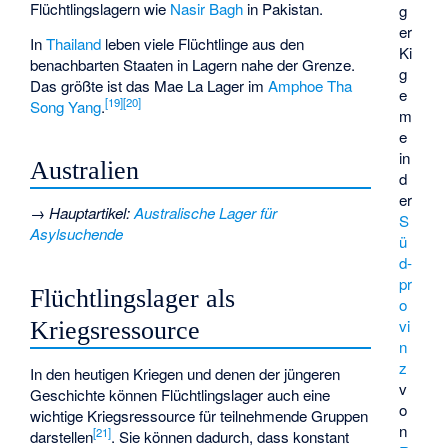
Flüchtlingslagern wie
Nasir Bagh
in Pakistan.
g
er
In
Thailand
leben viele Flüchtlinge aus den
Ki
benachbarten Staaten in Lagern nahe der Grenze.
g
Das größte ist das Mae La Lager im
Amphoe Tha
e
[
19
]
[
20
]
Song Yang
.
m
e
in
Australien
d
er
→
Hauptartikel
:
Australische Lager für
S
Asylsuchende
ü
d­
pr
Flüchtlingslager als
o
vi
Kriegsressource
n
z
In den heutigen Kriegen und denen der jüngeren
v
Geschichte können Flüchtlingslager auch eine
o
wichtige Kriegsressource für teilnehmende Gruppen
n
[
21
]
darstellen
. Sie können dadurch, dass konstant