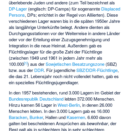
überlebende Juden und andere (zum Teil bezeichnet als
DP-Lager
(englisch: DP-Camps) für sogenannte
Displaced
Persons
, DPs; errichtet in der Regel von Alliierten). Diese
verschiedenen Lager waren bis in die späten 1950er Jahre
als langjährige Unterkünfte belegt. Andere dienten als
Durchgangsstationen vor der Weiterreise in andere Länder
oder vor der Erteilung einer Zuzugsgenehmigung und
Integration in die neue Heimat. Außerdem gab es
Flüchtlingslager für die große Zahl der Flüchtlinge
(zwischen 1949 und 1961 in jedem Jahr mehr als
[
1
]
100.000
) aus der
Sowjetischen Besatzungszone
(SBZ)
bzw. aus der
DDR
. Für jugendliche
SBZ/DDR-Flüchtlinge
,
die das 21. Lebensjahr noch nicht vollendet hatten, gab es
ein spezielles
Flüchtlingsjugendlager
.
In den 1957 bestehenden, rund 3.000 Lagern im Gebiet der
Bundesrepublik Deutschland
lebten 372.000 Menschen.
Hinzu kamen 56 Lager in
West-Berlin
, in denen 26.000
Menschen lebten. In den 3.000 Lagern gab es 16.000
Baracken
,
Bunker
, Hallen und
Kasernen
. 6.600 davon
galten bei bescheidenen Ansprüchen als
bewohnbar
, der
Rest galt als in schlechtem bis in sehr schlechtem