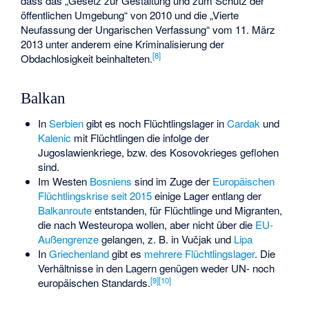
dass das „Gesetz zur Gestaltung und zum Schutz der
öffentlichen Umgebung“ von 2010 und die „Vierte
Neufassung der Ungarischen Verfassung“ vom 11. März
2013 unter anderem eine Kriminalisierung der
[
8
]
Obdachlosigkeit beinhalteten.
Balkan
In
Serbien
gibt es noch Flüchtlingslager in
Cardak
und
Kalenic
mit Flüchtlingen die infolge der
Jugoslawienkriege, bzw. des Kosovokrieges geflohen
sind.
Im Westen
Bosniens
sind im Zuge der
Europäischen
Flüchtlingskrise seit 2015
einige Lager entlang der
Balkanroute
entstanden, für Flüchtlinge und Migranten,
die nach Westeuropa wollen, aber nicht über die
EU-
Außengrenze
gelangen, z. B. in
Vučjak
und
Lipa
In
Griechenland
gibt es
mehrere Flüchtlingslager
. Die
Verhältnisse in den Lagern genügen weder UN- noch
[
9
]
[
10
]
europäischen Standards.