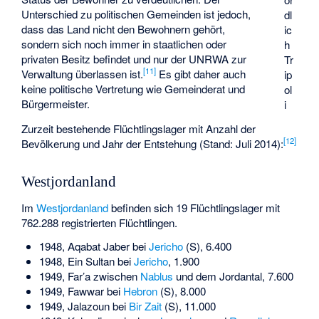
Unterschied zu politischen Gemeinden ist jedoch,
dl
dass das Land nicht den Bewohnern gehört,
ic
sondern sich noch immer in staatlichen oder
h
privaten Besitz befindet und nur der UNRWA zur
Tr
[
11
]
Verwaltung überlassen ist.
Es gibt daher auch
ip
keine politische Vertretung wie Gemeinderat und
ol
Bürgermeister.
i
Zurzeit bestehende Flüchtlingslager mit Anzahl der
[
12
]
Bevölkerung und Jahr der Entstehung (Stand: Juli 2014):
Westjordanland
Im
Westjordanland
befinden sich 19 Flüchtlingslager mit
762.288 registrierten Flüchtlingen.
1948, Aqabat Jaber bei
Jericho
(S), 6.400
1948, Ein Sultan bei
Jericho
, 1.900
1949, Far’a zwischen
Nablus
und dem Jordantal, 7.600
1949, Fawwar bei
Hebron
(S), 8.000
1949, Jalazoun bei
Bir Zait
(S), 11.000