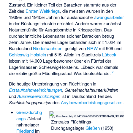
Zustand. Ein kleiner Teil der Baracken stammte aus der
Zeit des
Ersten Weltkriegs
, die meisten wurden in den
1939er und 1940er Jahren für ausländische
Zwangsarbeiter
in der Rüstungsindustrie errichtet. Andere waren zunächst
Notunterkünfte für Ausgebombte in Kriegszeiten. Das
durchschnittliche Lebensalter solcher Baracken betrug
zehn Jahre. Die meisten Lager befanden sich mit 1.024 im
Bundesland
Niedersachsen
, gefolgt von
NRW
mit 909 und
Schleswig-Holstein
mit 515. Allein im Stadtkreis
Lübeck
lebten mit 14.000 Lagerbewohner über ein Fünftel der
Lagerinsassen Schleswig-Holsteins. Lübeck war damals
[
2
]
die relativ größte Flüchtlingsstadt Westdeutschlands.
Die heutige Unterbringung von Flüchtlingen in
Erstaufnahmeeinrichtungen
,
Gemeinschaftsunterkünften
und
Ausreiseeinrichtungen
ist in Deutschland Teil des
Sachleistungsprinzips
des
Asylbewerberleistungsgesetzes
.
Grenzdurchg
(c) Bundesarchiv, B 145 Bild-F000065-3039 / Arntz, Prof. / CC BY-SA 3.0 DE
angs
-/Notauf
Zentrales Flüchtlings-
nahmelager
Durchgangslager
Gießen
(1950)
Friedland
im