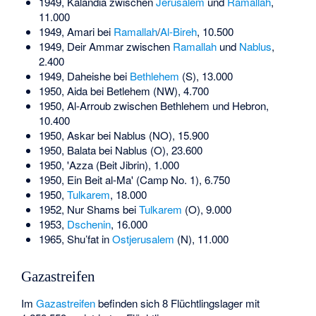
1949, Kalandia zwischen
Jerusalem
und
Ramallah
,
11.000
1949, Amari bei
Ramallah
/
Al-Bireh
, 10.500
1949, Deir Ammar zwischen
Ramallah
und
Nablus
,
2.400
1949, Daheishe bei
Bethlehem
(S), 13.000
1950, Aida bei Betlehem (NW), 4.700
1950, Al-Arroub zwischen Bethlehem und Hebron,
10.400
1950, Askar bei Nablus (NO), 15.900
1950, Balata bei Nablus (O), 23.600
1950, 'Azza (Beit Jibrin), 1.000
1950, Ein Beit al-Ma' (Camp No. 1), 6.750
1950,
Tulkarem
, 18.000
1952, Nur Shams bei
Tulkarem
(O), 9.000
1953,
Dschenin
, 16.000
1965, Shu’fat in
Ostjerusalem
(N), 11.000
Gazastreifen
Im
Gazastreifen
befinden sich 8 Flüchtlingslager mit