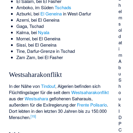
El Salam
, bei El Fasher
h
Amboko, im Süden
Tschads
el
Azburki, bei
El Geneina
in West-Darfur
m
Azerni, bei El Geneina
s
Gaga, Tschad
ol
Kalma, bei
Nyala
d
Mornei, bei El Geneina
at
Sissi, bei El Geneina
i
Tine, Darfur-Grenze in Tschad
m
Zam Zam
, bei El Fasher
A
b
u
Westsaharakonflikt
S
h
In der Nähe von
Tindouf
, Algerien befinden sich
o
Flüchtlingslager für die seit dem
Westsaharakonflikt
u
aus der
Westsahara
geflohenen Saharauis,
k
außerdem für die Exilregierung der
Frente Polisario
.
I
Dort lebten in den letzten 30 Jahren bis zu 150.000
[
15
]
D
Menschen.
P
C