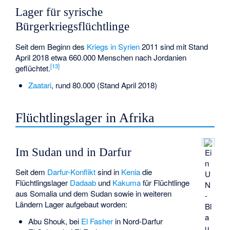
Lager für syrische
Bürgerkriegsflüchtlinge
Seit dem Beginn des
Kriegs in Syrien
2011 sind mit Stand
April 2018 etwa 660.000 Menschen nach Jordanien
[
13
]
geflüchtet.
Zaatari
, rund 80.000 (Stand April 2018)
Flüchtlingslager in Afrika
Im Sudan und in Darfur
Ei
n
Seit dem
Darfur-Konflikt
sind in
Kenia
die
U
Flüchtlingslager
Dadaab
und
Kakuma
für Flüchtlinge
N
aus Somalia und dem Sudan sowie in weiteren
-
Ländern Lager aufgebaut worden:
Bl
a
Abu Shouk
, bei
El Fasher
in Nord-Darfur
u