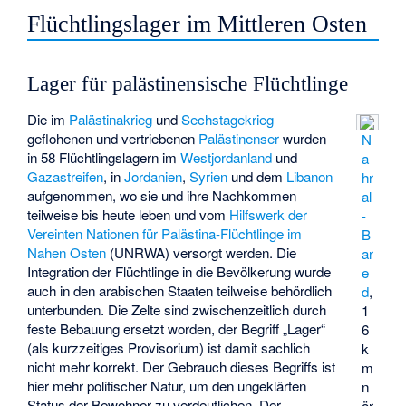
Flüchtlingslager im Mittleren Osten
Lager für palästinensische Flüchtlinge
Die im
Palästinakrieg
und
Sechstagekrieg
geflohenen und vertriebenen
Palästinenser
wurden
N
in 58 Flüchtlingslagern im
Westjordanland
und
a
Gazastreifen
, in
Jordanien
,
Syrien
und dem
Libanon
hr
aufgenommen, wo sie und ihre Nachkommen
al
teilweise bis heute leben und vom
Hilfswerk der
-
Vereinten Nationen für Palästina-Flüchtlinge im
B
Nahen Osten
(UNRWA) versorgt werden. Die
ar
Integration der Flüchtlinge in die Bevölkerung wurde
e
auch in den arabischen Staaten teilweise behördlich
d
,
unterbunden. Die Zelte sind zwischenzeitlich durch
1
feste Bebauung ersetzt worden, der Begriff „Lager“
6
(als kurzzeitiges Provisorium) ist damit sachlich
k
nicht mehr korrekt. Der Gebrauch dieses Begriffs ist
m
hier mehr politischer Natur, um den ungeklärten
n
Status der Bewohner zu verdeutlichen. Der
ör