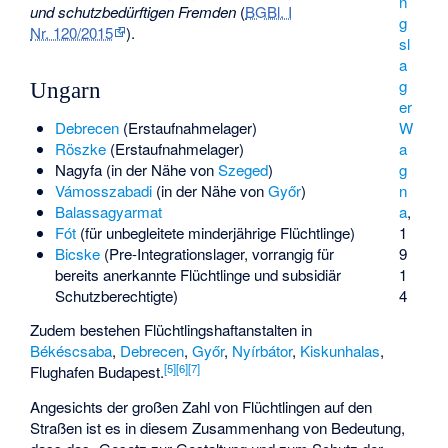
n
und schutzbedürftigen Fremden
(
BGBl. I
g
Nr. 120/2015
).
sl
a
g
Ungarn
er
Debrecen
(Erstaufnahmelager)
W
Röszke
(Erstaufnahmelager)
a
Nagyfa
(in der Nähe von
Szeged
)
g
Vámosszabadi
(in der Nähe von
Győr
)
n
Balassagyarmat
a
,
Fót
(für unbegleitete minderjährige Flüchtlinge)
1
Bicske
(Pre-Integrationslager, vorrangig für
9
bereits anerkannte Flüchtlinge und subsidiär
1
Schutzberechtigte)
4
Zudem bestehen Flüchtlingshaftanstalten in
Békéscsaba
,
Debrecen
,
Győr
,
Nyírbátor
,
Kiskunhalas
,
[
5
]
[
6
]
[
7
]
Flughafen Budapest
.
Angesichts der großen Zahl von Flüchtlingen auf den
Straßen ist es in diesem Zusammenhang von Bedeutung,