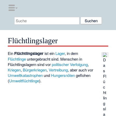
Flüchtlingslager
Ein
Flüchtlingslager
ist ein
Lager
, in dem
Flüchtlinge
untergebracht sind. Menschen in
D
Flüchtlingslagern sind vor
politischer Verfolgung
,
a
Kriegen
,
Bürgerkriegen
,
Vertreibung
, aber auch vor
s
Umweltkatastrophen
und
Hungersnöten
geflohen
Fl
(
Umweltflüchtlinge
).
ü
c
ht
lin
g
sl
a