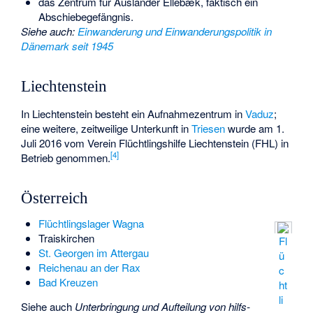
das Zentrum für Ausländer Ellebæk, faktisch ein
Abschiebegefängnis.
Siehe auch
:
Einwanderung und Einwanderungspolitik in
Dänemark seit 1945
Liechtenstein
In Liechtenstein besteht ein Aufnahmezentrum in
Vaduz
;
eine weitere, zeitweilige Unterkunft in
Triesen
wurde am 1.
Juli 2016 vom Verein
Flüchtlingshilfe Liechtenstein
(FHL) in
[
4
]
Betrieb genommen.
Österreich
Flüchtlingslager Wagna
Traiskirchen
Fl
St. Georgen im Attergau
ü
Reichenau an der Rax
c
Bad Kreuzen
ht
li
Siehe auch
Unterbringung und Aufteilung von hilfs-