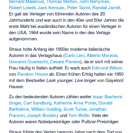
Bernard Malamud
,
Thomas Merton
,
John Berryman
,
Robert Lowell
,
Jack Kerouac
,
Peter Taylor
,
Randall Jarrell
.
Er galt als Verleger von führenden Autoren des 20.
Jahrhunderts und war auch in den 40er und 50er Jahren die
erste Wahl bei ausländischen Autoren für einen Verleger in
den USA. 1964 wurde sein Name in den des Verlags
aufgenommen.
Straus holte Anfang der 1950er moderne italienische
Autoren in das Verlagshaus (
Carlo Levi
,
Alberto Moravia
,
Giovanni Guareschi
,
Cesare Pavese
), da er sich mit seiner
Frau häufig in Italien aufhielt. Er warb auch
Edmund Wilson
von
Random House
ab. Einen frühen Erfolg hatten sie 1950
mit dem Bestseller
Look younger, Live longer
von
Gayelord
Hauser
.
Zu den bedeutenden Autoren zählen weiter
Isaac Bashevis
Singer
,
Carl Sandburg
,
Katherine Anne Porter
,
Donald
Barthelme
,
William Golding
,
Scott Turow
,
Jonathan
Franzen
,
Joseph Brodsky
und
Tom Wolfe
. Viele der
Autoren waren Nobelpreisträger oder Pulitzer-Preisträger.
Straus führte den Verlag zwanzig Jahre nach dem Tod von