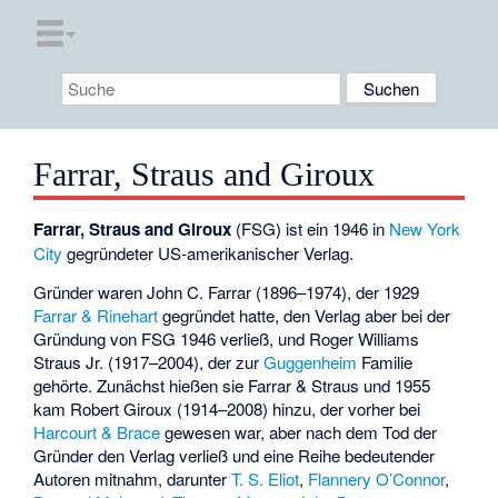
Farrar, Straus and Giroux
Farrar, Straus and Giroux
(FSG) ist ein 1946 in
New York
City
gegründeter US-amerikanischer Verlag.
Gründer waren
John C. Farrar
(1896–1974), der 1929
Farrar & Rinehart
gegründet hatte, den Verlag aber bei der
Gründung von FSG 1946 verließ, und
Roger Williams
Straus
Jr. (1917–2004), der zur
Guggenheim
Familie
gehörte. Zunächst hießen sie Farrar & Straus und 1955
kam
Robert Giroux
(1914–2008) hinzu, der vorher bei
Harcourt & Brace
gewesen war, aber nach dem Tod der
Gründer den Verlag verließ und eine Reihe bedeutender
Autoren mitnahm, darunter
T. S. Eliot
,
Flannery O’Connor
,