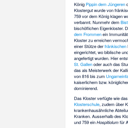
König
Pippin dem Jüngeren
d
Klostergut wurde von fränki
759 vor dem König klagen wol
verbannt. Nunmehr dem
Bis
bischöflichen Eigenkloster. 
dem Frommen
ein Immunität
Kloster zu erreichen vermoc
einer Stütze der
fränkischen
eingerichtet, wo biblische 
angefertigt wurden. Hier ent
St. Gallen
oder auch das Stu
das als Meisterwerk der Kallig
von 816 bis zum
Ungarneinfa
kaiserlichem bzw. königlich
dominierend.
Das Kloster verfügte wie da
Klosterschule
, zudem über K
krankenhausähnliche Abteilu
Kranken. Ausserhalb des Klos
und 759 ein
Hospitiolum
für 