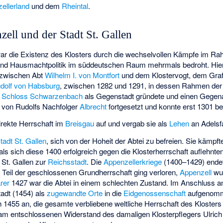
ellerland
und dem
Rheintal
.
zell und der Stadt St. Gallen
war die Existenz des Klosters durch die wechselvollen Kämpfe im R
nd Hausmachtpolitik im süddeutschen Raum mehrmals bedroht. Hier 
n zwischen Abt
Wilhelm I. von Montfort
und dem Klostervogt, dem Graf
dolf von Habsburg
, zwischen 1282 und 1291, in dessen Rahmen der 
d
Schloss Schwarzenbach
als Gegenstadt gründete und einen Gegenab
e von Rudolfs Nachfolger
Albrecht
fortgesetzt und konnte erst 1301 be
direkte Herrschaft im
Breisgau
auf und vergab sie als
Lehen
an Adelsf
tadt St. Gallen
, sich von der Hoheit der Abtei zu befreien. Sie kämpft
 als sich diese 1400 erfolgreich gegen die Klosterherrschaft auflehnten
 St. Gallen zur
Reichsstadt
. Die
Appenzellerkriege
(1400–1429) endete
 Teil der geschlossenen Grundherrschaft ging verloren,
Appenzell
wur
arer
1427 war die Abtei in einem schlechten Zustand. Im Anschluss 
tadt (1454) als
zugewandte Orte
in die
Eidgenossenschaft
aufgenomm
ch 1455 an, die gesamte verbliebene weltliche Herrschaft des Kloste
 am entschlossenen Widerstand des damaligen Klosterpflegers Ulri