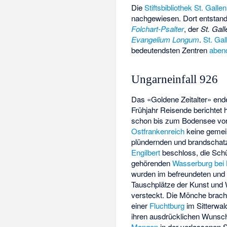
Die
Stiftsbibliothek St. Gallen
nachgewiesen. Dort entstan
Folchart-Psalter
, der
St. Gall
Evangelium Longum
.
St. Gal
bedeutendsten Zentren
abend
Ungarneinfall 926
Das «Goldene Zeitalter» end
Frühjahr Reisende berichtet 
schon bis zum Bodensee vors
Ostfrankenreich
keine gemei
plündernden und brandschat
Engilbert
beschloss, die Schü
gehörenden
Wasserburg bei 
wurden im befreundeten und m
Tauschplätze der Kunst und
versteckt. Die Mönche bracht
einer
Fluchtburg
im Sitterwald
ihren ausdrücklichen Wunsch
Mangen
in der verlassenen S