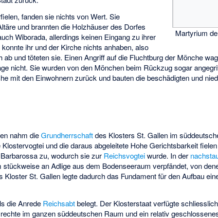
fielen, fanden sie nichts von Wert. Sie
täre und brannten die Holzhäuser des Dorfes
Martyrium de
 auch Wiborada, allerdings keinen Eingang zu ihrer
konnte ihr und der Kirche nichts anhaben, also
ab und töteten sie. Einen Angriff auf die Fluchtburg der Mönche wa
Lage nicht. Sie wurden von den Mönchen beim Rückzug sogar angegr
he mit den Einwohnern zurück und bauten die beschädigten und nie
gen nahm die
Grundherrschaft
des Klosters St. Gallen im süddeutsc
Klostervogtei und die daraus abgeleitete Hohe Gerichtsbarkeit fiel
Barbarossa zu, wodurch sie zur
Reichsvogtei
wurde. In der
nachsta
m stückweise an Adlige aus dem Bodenseeraum verpfändet, von dene
as Kloster St. Gallen legte dadurch das Fundament für den Aufbau ei
als die Anrede
Reichsabt
belegt. Der Klosterstaat verfügte schliesslich
rechte im ganzen süddeutschen Raum und ein relativ geschlossenes