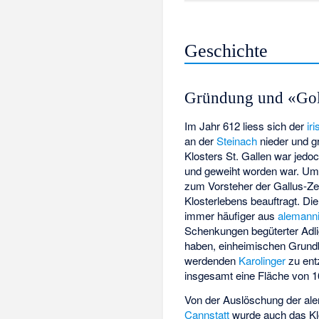
Geschichte
Gründung und «Gold
Im Jahr 612 liess sich der
ir
an der
Steinach
nieder und gr
Klosters St. Gallen war jedo
und geweiht worden war. U
zum Vorsteher der Gallus-Zel
Klosterlebens beauftragt. D
immer häufiger aus
alemann
Schenkungen begüterter Adli
haben, einheimischen Grundb
werdenden
Karolinger
zu ent
insgesamt eine Fläche von 
Von der Auslöschung der al
Cannstatt
wurde auch das Klo