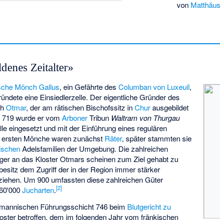
von
Matthäus
enes Zeitalter»
ische Mönch
Gallus
, ein Gefährte des
Columban von Luxeuil
,
ündete eine Einsiedlerzelle. Der eigentliche Gründer des
ch
Otmar
, der am rätischen Bischofssitz in
Chur
ausgebildet
m 719 wurde er vom
Arboner
Tribun
Waltram von Thurgau
le eingesetzt und mit der Einführung eines regulären
ie ersten Mönche waren zunächst
Räter
, später stammten sie
ischen
Adelsfamilien der Umgebung. Die zahlreichen
ger an das Kloster Otmars scheinen zum Ziel gehabt zu
esitz dem Zugriff der in der Region immer stärker
ziehen. Um 900 umfassten diese zahlreichen Güter
[
2
]
160'000
Jucharten
.
emannischen Führungsschicht 746 beim
Blutgericht zu
ster betroffen, dem im folgenden Jahr vom fränkischen