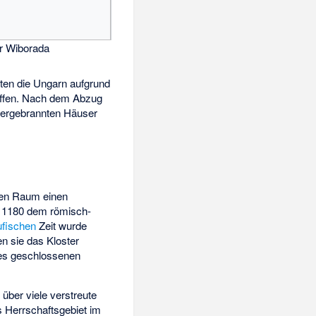
r Wiborada
gten die Ungarn aufgrund
iffen. Nach dem Abzug
dergebrannten Häuser
hen Raum einen
en 1180 dem römisch-
ufischen
Zeit wurde
n sie das Kloster
nes geschlossenen
 über viele verstreute
 Herrschaftsgebiet im