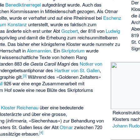
Der 
ie
Benediktinerregel
aufgedrängt wurde. Auch das
Klos
schen Kommissaren in Mitleidenschaft gezogen. Als Otmar
die 
lte, wurde er verhaftet und auf eine Rheininsel bei
Eschenz
Arch
tum Konstanz
unterstellt, wurde es faktisch zum
Abe
Das änderte sich erst unter Abt
Gozbert
, der 818 von
Ludwig
819
sprivileg und damit die Erhebung zum reichsunmittelbaren
St. 
hte. Das bisher eher königsferne Kloster wurde nunmehr zu
Sign
Herrschaft in
Alemannien
. Ein
Skriptorium
wurde
und wissenschaftliche Texte von hohem Rang
standen 883 die
Gesta Caroli Magni
des
Notker von
ndengebetsantiphonar des
Hartker von St. Gallen
,
[
3
]
raphie gilt.
Während des «Goldenen Zeitalters»
ll
926 war eine enge Zusammenarbeit mit
em Hof sowie eine neue Blüte des Skriptoriums
s
Kloster Reichenau
über eine bedeutende
Rekonstrukti
losterärzte und über eine grosse,
Klosters nac
ng (
infirmeria
, «Siechenhaus») zur Behandlung von
Johann Rudo
ters St. Gallen liess der Abt
Otmar
zwischen 720
[
4
]
Aussätzige erbauen.