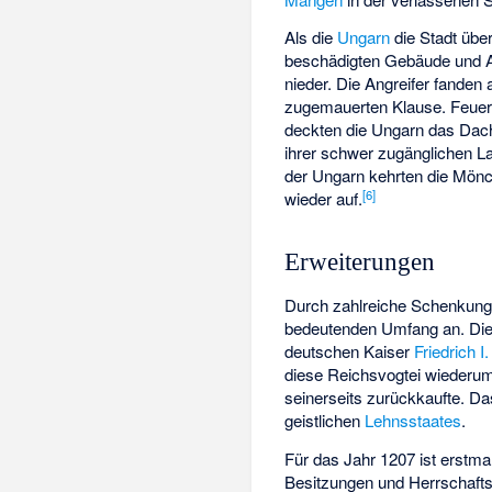
Als die
Ungarn
die Stadt über
beschädigten Gebäude und Al
nieder. Die Angreifer fanden
zugemauerten Klause. Feuer 
deckten die Ungarn das Dach 
ihrer schwer zugänglichen 
der Ungarn kehrten die Mönc
[
6
]
wieder auf.
Erweiterungen
Durch zahlreiche Schenkun
bedeutenden Umfang an. Die 
deutschen Kaiser
Friedrich I.
diese Reichsvogtei wiederu
seinerseits zurückkaufte. D
geistlichen
Lehnsstaates
.
Für das Jahr 1207 ist erstm
Besitzungen und Herrschafts