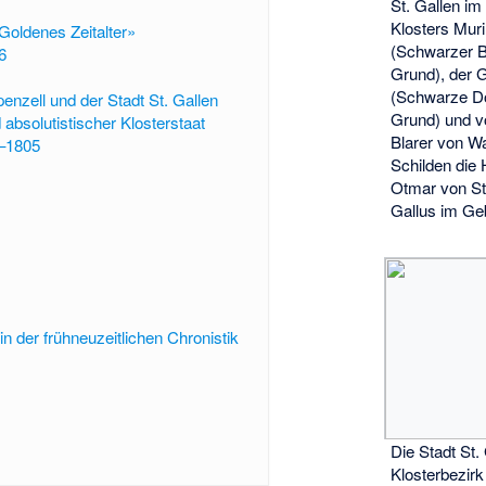
St. Gallen i
Klosters Mur
oldenes Zeitalter»
(Schwarzer B
6
Grund), der 
(Schwarze D
penzell und der Stadt St. Gallen
Grund) und v
absolutistischer Klosterstaat
Blarer von W
–1805
Schilden die 
Otmar von St.
Gallus im Ge
in der frühneuzeitlichen Chronistik
Die Stadt St.
Klosterbezirk