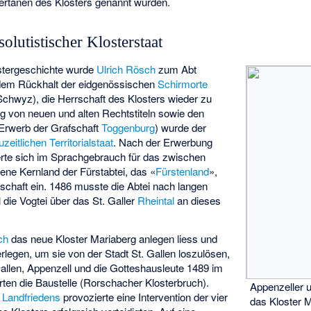
tertanen des Klosters genannt wurden.
lutistischer Klosterstaat
stergeschichte wurde
Ulrich Rösch
zum Abt
 dem Rückhalt der eidgenössischen
Schirmorte
Schwyz), die Herrschaft des Klosters wieder zu
g von neuen und alten Rechtstiteln sowie den
Erwerb der Grafschaft
Toggenburg
) wurde der
uzeitlichen
Territorialstaat
. Nach der Erwerbung
rte sich im Sprachgebrauch für das zwischen
ene Kernland der Fürstabtei, das «
Fürstenland
»,
schaft ein. 1486 musste die Abtei nach langen
die Vogtei über das St. Galler
Rheintal
an dieses
ch
das neue Kloster Mariaberg anlegen liess und
verlegen, um sie von der Stadt St. Gallen loszulösen,
 Gallen, Appenzell und die Gotteshausleute 1489 im
ten die Baustelle (
Rorschacher Klosterbruch
).
Appenzeller u
s
Landfriedens
provozierte eine Intervention der vier
das Kloster M