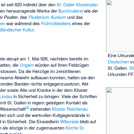
ist seit 820 indirekt über den
St. Galler Klosterplan
den herausragende Werke der
Buchmalerei
wie der
er Psalter
, das
Psalterium Aureum
und das
len
war während des
Frühmittelalters
eines der
ländischer Kultur
.
Eine Urkund
ete abrupt am 1. Mai 926, nachdem bereits im
Deutschen
vo
hatten, die
Ungarn
würden auf ihren Feldzügen
St. Gallen.
St
tossen. Da die Herzöge im zerstrittenen
Urkunden FF
nsame Abwehr aufbauen konnten, hatten sie den
zenden Banden nichts entgegenzusetzen. Abt
ler sowie Alte und Kranke in der dem Kloster
Lindau
in Sicherheit zu bringen. Viele der Schriften
it St. Gallen in regem geistigem Kontakt als
[
5
]
 Wissenschaft
stehenden
Kloster Reichenau
en sich und die wertvollen Kultgegenstände in
 in Sicherheit. Die Einsiedlerin
Wiborada
blieb auf
 als einzige in der zugemauerten
Kirche St.
tadt zurück.