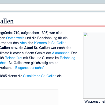
allen
egründet 719, aufgehoben 1805) war eine
igen
Ostschweiz
und die Bezeichnung für ein
errschaft des
Abts
des
Klosters
in
St. Gallen
 Gallen
bzw. die
Abtei St. Gallen
war nach dem
lteste Kloster auf dem Gebiet der
Alamannen
. Der
1798
Reichsfürst
mit Sitz und Stimme im
Reichstag
ches
; St. Gallen war gleichzeitig erster
zerischen
Eidgenossenschaft
.
1805 diente die
Stiftskirche St. Gallen
als
Wappenscheib