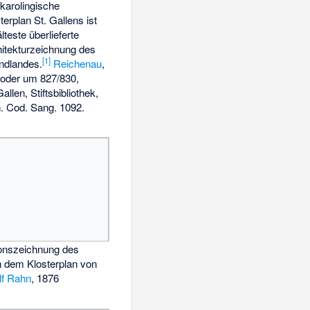
karolingische
terplan St. Gallens ist
älteste überlieferte
itekturzeichnung des
[
1
]
ndlandes.
Reichenau
,
 oder um 827/830,
Gallen, Stiftsbibliothek,
. Cod. Sang. 1092.
onszeichnung des
h dem Klosterplan von
lf Rahn
, 1876