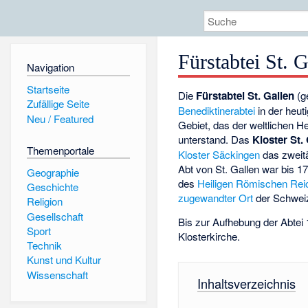
Fürstabtei St. G
Navigation
Startseite
Die
Fürstabtei St. Gallen
(g
Zufällige Seite
Benediktinerabtei
in der heut
Neu / Featured
Gebiet, das der weltlichen H
unterstand. Das
Kloster St.
Themenportale
Kloster Säckingen
das zweitä
Abt von St. Gallen war bis 
Geographie
des
Heiligen Römischen Rei
Geschichte
zugewandter Ort
der Schwei
Religion
Gesellschaft
Bis zur Aufhebung der Abtei 
Sport
Klosterkirche.
Technik
Kunst und Kultur
Wissenschaft
Inhaltsverzeichnis