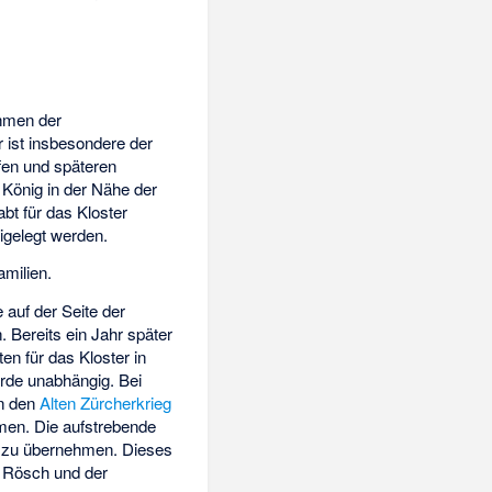
ahmen der
ist insbesondere der
en und späteren
König in der Nähe der
t für das Kloster
igelegt werden.
amilien.
e auf der Seite der
. Bereits ein Jahr später
n für das Kloster in
de unabhängig. Bei
an den
Alten Zürcherkrieg
en. Die aufstrebende
rs zu übernehmen. Dieses
ch Rösch und
der