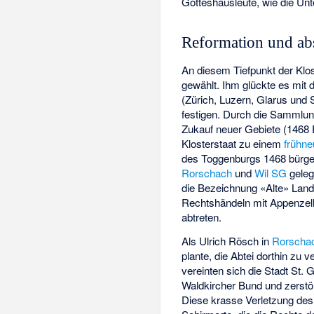
Gotteshausleute, wie die Un
Reformation und abso
An diesem Tiefpunkt der Klo
gewählt. Ihm glückte es mit
(Zürich, Luzern, Glarus und 
festigen. Durch die Sammlun
Zukauf neuer Gebiete (1468 
Klosterstaat zu einem
frühne
des Toggenburgs 1468 bürge
Rorschach
und
Wil SG
geleg
die Bezeichnung «Alte» Land
Rechtshändeln mit Appenzell 
abtreten.
Als Ulrich Rösch in
Rorscha
plante, die Abtei dorthin zu 
vereinten sich die Stadt St.
Waldkircher Bund
und zerstör
Diese krasse Verletzung de