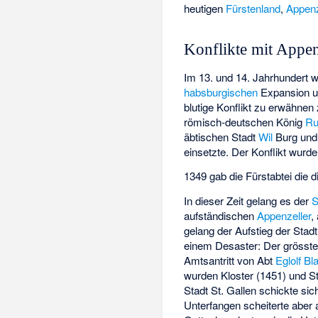
heutigen
Fürstenland
,
Appenz
Konflikte mit Appen
Im 13. und 14. Jahrhundert 
habsburgischen
Expansion u
blutige Konflikt zu erwähne
römisch-deutschen König
Ru
äbtischen Stadt
Wil
Burg un
einsetzte. Der Konflikt wurd
1349 gab die Fürstabtei die 
In dieser Zeit gelang es der
S
aufständischen
Appenzeller
,
gelang der Aufstieg der Stadt
einem Desaster: Der grösste
Amtsantritt von Abt
Eglolf Bl
wurden Kloster (1451) und S
Stadt St. Gallen schickte si
Unterfangen scheiterte aber