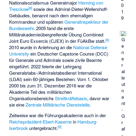
Nationalsozialismus Generalmajor
Henning von
0
[
8
]
Tresckow
sowie des Admiral-Dieter-Wellershoff-
1
Gebäudes, benannt nach dem ehemaligen
9
Kommandeur und späteren
Generalinspekteur der
Bundeswehr
. 2005 fand die erste
Militärakademieübergreifende Übung Combined
G
[
8
]
Joint Euro Exxercis (CJEX) in der FüAkBw statt.
e
2010 wurde in Anlehnung an die
National Defense
n
University
ein Deutscher Capstone Course (DCC)
e
für Generale und Admirale sowie zivile Beamte
r
eingeführt. 2022 feierte der Lehrgang
al
Generalstabs-/Admiralstabsdienst International
le
(LGAI) sein 60-jähriges Bestehen. Vom 1. Oktober
ut
2000 bis zum 31. Dezember 2016 war die
n
Akademie Teil des militärischen
a
Organisationsbereichs
Streitkräftebasis
, davor war
nt
sie eine
Zentrale Militärische Dienststelle
.
-
Zeitweise war die Führungsakademie auch in der
G
Reichspräsident-Ebert-Kaserne
in
Hamburg-
r
[
9
]
Iserbrook
untergebracht.
af
-