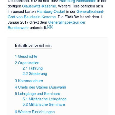
Deutschland. Sitz ist seit 1958
Hamburg-Nienstedten
in der
dortigen
Clausewitz-Kaserne
. Weitere Teile befinden sich
im benachbarten
Hamburg-Osdorf
in der
Generalleutnant-
Graf-von-Baudissin-Kaserne
. Die FüAkBw ist seit dem 1.
Januar 2017 direkt dem
Generalinspekteur der
[
2
]
[
3
]
Bundeswehr
unterstellt.
Inhaltsverzeichnis
1
Geschichte
2
Organisation
2.1
Führung
2.2
Gliederung
3
Kommandeure
4
Chefs des Stabes (Auswahl)
5
Lehrgänge und Seminare
5.1
Militärische Lehrgänge
5.2
Militärische Seminare
6
Weitere Einrichtungen