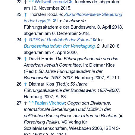
a
b
↑
Weltweit vernetzt
, fueakbw.de, abgerufen
am 19. November 2015.
↑
Thorsten Kodalle:
Zukunftsorientierte Steuerung
in der Logistik.
In:
fueakbw.de.
Führungsakademie der Bundeswehr, 3. April 2018,
abgerufen am 6. Dezember 2018
.
↑
GIDS ist Denkfabrik der Zukunft.
In:
Bundesministerium der Verteidigung
.
2. Juli 2018,
abgerufen am 4. April 2020
.
↑
David Harris
:
Die Führungsakademie und das
American Jewish Committee
. In: Dietmar Klos
(Red.):
50 Jahre Führungsakademie der
Bundeswehr. 1957–2007
. Hamburg 2007, S. 71 f.
↑
Dietmar Klos (Red.):
50 Jahre
Führungsakademie der Bundeswehr. 1957–2007
.
Hamburg 2007, S. 83.
a
b
↑
Fabian Virchow
:
Gegen den Zivilismus.
Internationale Beziehungen und Militär in den
politischen Konzeptionen der extremen Rechten
(=
Forschung Politik
). VS Verlag für
Sozialwissenschaften, Wiesbaden 2006,
ISBN 3-
531-15007-3
, S. 434 f.