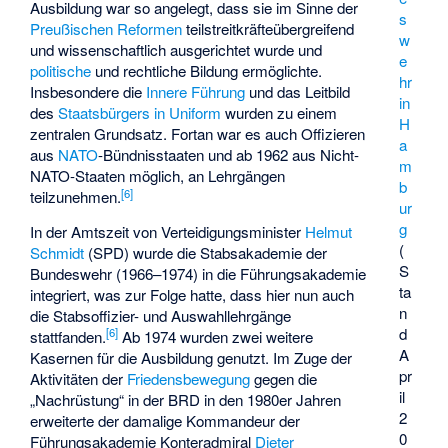
Ausbildung war so angelegt, dass sie im Sinne der
s
Preußischen Reformen
teilstreitkräfteübergreifend
w
und wissenschaftlich ausgerichtet wurde und
e
politische
und rechtliche Bildung ermöglichte.
hr
Insbesondere die
Innere Führung
und das Leitbild
in
des
Staatsbürgers in Uniform
wurden zu einem
H
zentralen Grundsatz. Fortan war es auch Offizieren
a
aus
NATO
-Bündnisstaaten und ab 1962 aus Nicht-
m
NATO-Staaten möglich, an Lehrgängen
b
[
6
]
teilzunehmen.
ur
g
In der Amtszeit von Verteidigungsminister
Helmut
(
Schmidt
(SPD) wurde die
Stabsakademie der
S
Bundeswehr
(1966–1974) in die Führungsakademie
ta
integriert, was zur Folge hatte, dass hier nun auch
n
die Stabsoffizier- und Auswahllehrgänge
d
[
6
]
stattfanden.
Ab 1974 wurden zwei weitere
A
Kasernen für die Ausbildung genutzt. Im Zuge der
pr
Aktivitäten der
Friedensbewegung
gegen die
il
„Nachrüstung“ in der BRD in den 1980er Jahren
2
erweiterte der damalige Kommandeur der
0
Führungsakademie Konteradmiral
Dieter