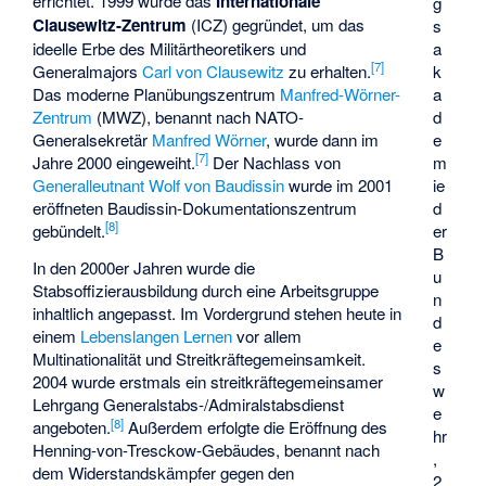
errichtet. 1999 wurde das
Internationale
g
Clausewitz-Zentrum
(ICZ) gegründet, um das
s
ideelle Erbe des Militärtheoretikers und
a
[
7
]
Generalmajors
Carl von Clausewitz
zu erhalten.
k
Das moderne Planübungszentrum
Manfred-Wörner-
a
Zentrum
(MWZ), benannt nach NATO-
d
Generalsekretär
Manfred Wörner
, wurde dann im
e
[
7
]
Jahre 2000 eingeweiht.
Der Nachlass von
m
Generalleutnant
Wolf von Baudissin
wurde im 2001
ie
eröffneten Baudissin-Dokumentationszentrum
d
[
8
]
gebündelt.
er
B
In den 2000er Jahren wurde die
u
Stabsoffizierausbildung durch eine Arbeitsgruppe
n
inhaltlich angepasst. Im Vordergrund stehen heute in
d
einem
Lebenslangen Lernen
vor allem
e
Multinationalität und Streitkräftegemeinsamkeit.
s
2004 wurde erstmals ein streitkräftegemeinsamer
w
Lehrgang Generalstabs-/Admiralstabsdienst
e
[
8
]
angeboten.
Außerdem erfolgte die Eröffnung des
hr
Henning-von-Tresckow-Gebäudes, benannt nach
,
dem Widerstandskämpfer gegen den
2