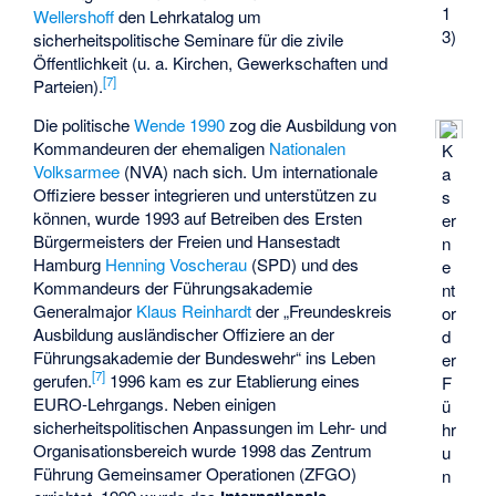
1
Wellershoff
den Lehrkatalog um
3)
sicherheitspolitische Seminare für die zivile
Öffentlichkeit (u. a. Kirchen, Gewerkschaften und
[
7
]
Parteien).
Die politische
Wende 1990
zog die Ausbildung von
Kommandeuren der ehemaligen
Nationalen
K
Volksarmee
(NVA) nach sich. Um internationale
a
Offiziere besser integrieren und unterstützen zu
s
können, wurde 1993 auf Betreiben des Ersten
er
Bürgermeisters der Freien und Hansestadt
n
Hamburg
Henning Voscherau
(SPD) und des
e
Kommandeurs der Führungsakademie
nt
Generalmajor
Klaus Reinhardt
der „Freundeskreis
or
Ausbildung ausländischer Offiziere an der
d
Führungsakademie der Bundeswehr“ ins Leben
er
[
7
]
gerufen.
1996 kam es zur Etablierung eines
F
EURO-Lehrgangs. Neben einigen
ü
sicherheitspolitischen Anpassungen im Lehr- und
hr
Organisationsbereich wurde 1998 das Zentrum
u
Führung Gemeinsamer Operationen (ZFGO)
n