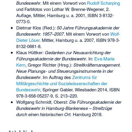
Bundeswehr
. Mit einem Vorwort von
Rudolf Scharping
und Farbfotos von Lothar W. Brenne-Wegener, 2.
Auflage, Mittler, Hamburg u. a. 2001,
ISBN 3-8132-
0773-0
.
Dietmar Klos (Red.):
50 Jahre Führungsakademie der
Bundeswehr. 1957–2007
. Mit einem Vorwort von
Wolf-
Dieter Löser
. Mittler, Hamburg u. a. 2007,
ISBN 978-3-
8132-0881-8
.
Klaus Hüttker:
Gedanken zur Neuausrichtung der
Führungsakademie der Bundeswehr
. In:
Eva-Maria
Kern
, Gregor Richter (Hrsg.):
Streitkräftemanagement.
Neue Planungs- und Steuerungsinstrumente in der
Bundeswehr
. Im Auftrag des
Zentrums für
Militärgeschichte und Sozialwissenschaften der
Bundeswehr
, Springer Gabler, Wiesbaden 2014,
ISBN
978-3-658-05237-9
, S. 213–220.
Wolfgang Schmidt, Oberst:
Die Führungsakademie der
Bundeswehr in Hamburg-Blankenese – Streifzüge
durch einen historischen Ort.
Hamburg 2018.