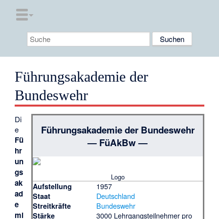
Führungsakademie der
Bundeswehr
Di
Führungsakademie der Bundeswehr
e
Fü
— FüAkBw —
hr
un
gs
Logo
ak
1957
Aufstellung
ad
Deutschland
Staat
e
Bundeswehr
Streitkräfte
mi
3000 Lehrgangsteilnehmer pro
Stärke