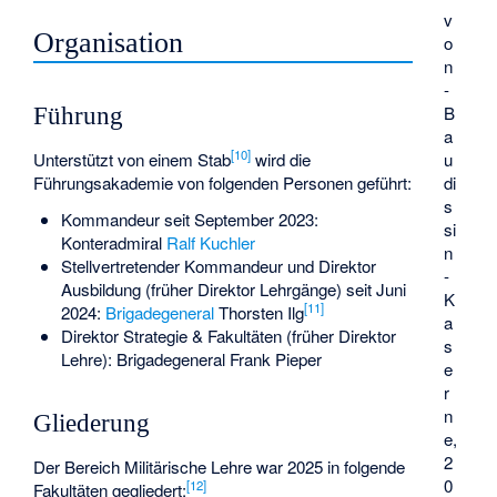
v
Organisation
o
n
-
B
Führung
a
[
10
]
Unterstützt von einem Stab
wird die
u
Führungsakademie von folgenden Personen geführt:
di
s
Kommandeur seit September 2023:
si
Konteradmiral
Ralf Kuchler
n
Stellvertretender Kommandeur und Direktor
-
Ausbildung (früher Direktor Lehrgänge) seit Juni
K
[
11
]
2024:
Brigadegeneral
Thorsten Ilg
a
Direktor Strategie & Fakultäten (früher Direktor
s
Lehre): Brigadegeneral
Frank Pieper
e
r
n
Gliederung
e,
2
Der Bereich Militärische Lehre war 2025 in folgende
0
[
12
]
Fakultäten gegliedert: