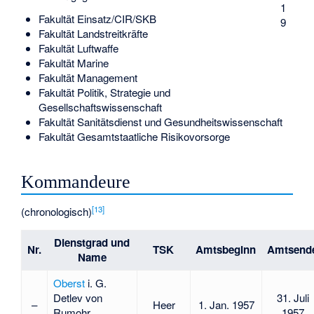
1
Fakultät Einsatz/CIR/SKB
9
Fakultät Landstreitkräfte
Fakultät Luftwaffe
Fakultät Marine
Fakultät Management
Fakultät Politik, Strategie und
Gesellschaftswissenschaft
Fakultät Sanitätsdienst und Gesundheitswissenschaft
Fakultät Gesamtstaatliche Risikovorsorge
Kommandeure
[
13
]
(chronologisch)
Dienstgrad und
Nr.
TSK
Amtsbeginn
Amtsend
Name
Oberst
i. G.
Detlev von
31. Juli
–
Heer
1. Jan. 1957
Rumohr
1957