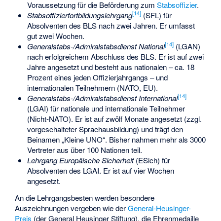
Voraussetzung für die Beförderung zum
Stabsoffizier
.
[
14
]
Stabsoffizierfortbildungslehrgang
(SFL) für
Absolventen des BLS nach zwei Jahren. Er umfasst
gut zwei Wochen.
[
14
]
Generalstabs-/Admiralstabsdienst National
(LGAN)
nach erfolgreichem Abschluss des BLS. Er ist auf zwei
Jahre angesetzt und besteht aus nationalen – ca. 18
Prozent eines jeden Offizierjahrgangs – und
internationalen Teilnehmern (NATO, EU).
[
14
]
Generalstabs-/Admiralstabsdienst International
(LGAI) für nationale und internationale Teilnehmer
(Nicht-NATO). Er ist auf zwölf Monate angesetzt (zzgl.
vorgeschalteter Sprachausbildung) und trägt den
Beinamen „Kleine UNO“. Bisher nahmen mehr als 3000
Vertreter aus über 100 Nationen teil.
Lehrgang Europäische Sicherheit
(ESich) für
Absolventen des LGAI. Er ist auf vier Wochen
angesetzt.
An die Lehrgangsbesten werden besondere
Auszeichnungen vergeben wie der
General-Heusinger-
Preis
(der General Heusinger Stiftung), die Ehrenmedaille