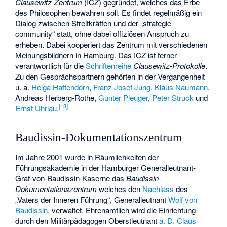
Clausewitz-Zentrum
(ICZ) gegründet, welches das Erbe
des Philosophen bewahren soll. Es findet regelmäßig ein
Dialog zwischen Streitkräften und der „strategic
community“ statt, ohne dabei offiziösen Anspruch zu
erheben. Dabei kooperiert das Zentrum mit verschiedenen
Meinungsbildnern in Hamburg. Das ICZ ist ferner
verantwortlich für die
Schriftenreihe
Clausewitz-Protokolle
.
Zu den Gesprächspartnern gehörten in der Vergangenheit
u. a.
Helga Haftendorn
,
Franz Josef Jung
,
Klaus Naumann
,
Andreas Herberg-Rothe
,
Gunter Pleuger
,
Peter Struck
und
[
18
]
Ernst Uhrlau
.
Baudissin-Dokumentationszentrum
Im Jahre 2001 wurde in Räumlichkeiten der
Führungsakademie in der Hamburger Generalleutnant-
Graf-von-Baudissin-Kaserne das
Baudissin-
Dokumentationszentrum
welches den
Nachlass
des
„Vaters der Inneren Führung“, Generalleutnant
Wolf von
Baudissin
, verwaltet. Ehrenamtlich wird die Einrichtung
durch den Militärpädagogen Oberstleutnant
a. D.
Claus