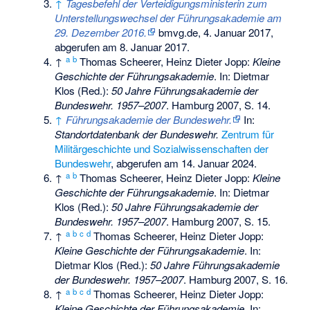
↑
Tagesbefehl der Verteidigungsministerin zum
Unterstellungswechsel der Führungsakademie am
29. Dezember 2016.
bmvg.de, 4. Januar 2017,
abgerufen am 8. Januar 2017
.
a
b
↑
Thomas Scheerer, Heinz Dieter Jopp:
Kleine
Geschichte der Führungsakademie
. In: Dietmar
Klos (Red.):
50 Jahre Führungsakademie der
Bundeswehr. 1957–2007
. Hamburg 2007, S. 14.
↑
Führungsakademie der Bundeswehr.
In:
Standortdatenbank der Bundeswehr
.
Zentrum für
Militärgeschichte und Sozialwissenschaften der
Bundeswehr
,
abgerufen am 14. Januar 2024
.
a
b
↑
Thomas Scheerer, Heinz Dieter Jopp:
Kleine
Geschichte der Führungsakademie
. In: Dietmar
Klos (Red.):
50 Jahre Führungsakademie der
Bundeswehr. 1957–2007
. Hamburg 2007, S. 15.
a
b
c
d
↑
Thomas Scheerer, Heinz Dieter Jopp:
Kleine Geschichte der Führungsakademie
. In:
Dietmar Klos (Red.):
50 Jahre Führungsakademie
der Bundeswehr. 1957–2007
. Hamburg 2007, S. 16.
a
b
c
d
↑
Thomas Scheerer, Heinz Dieter Jopp:
Kleine Geschichte der Führungsakademie
. In: