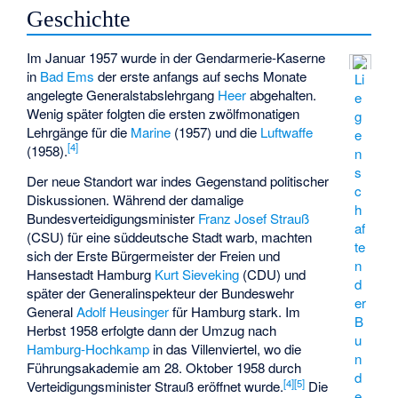
Geschichte
Im Januar 1957 wurde in der Gendarmerie-Kaserne
in
Bad Ems
der erste anfangs auf sechs Monate
Li
angelegte Generalstabslehrgang
Heer
abgehalten.
e
Wenig später folgten die ersten zwölfmonatigen
g
Lehrgänge für die
Marine
(1957) und die
Luftwaffe
e
[
4
]
(1958).
n
s
Der neue Standort war indes Gegenstand politischer
c
Diskussionen. Während der damalige
h
Bundesverteidigungsminister
Franz Josef Strauß
af
(CSU) für eine süddeutsche Stadt warb, machten
te
sich der Erste Bürgermeister der Freien und
n
Hansestadt Hamburg
Kurt Sieveking
(CDU) und
d
später der Generalinspekteur der Bundeswehr
er
General
Adolf Heusinger
für Hamburg stark. Im
B
Herbst 1958 erfolgte dann der Umzug nach
u
Hamburg-Hochkamp
in das Villenviertel, wo die
n
Führungsakademie am 28. Oktober 1958 durch
d
[
4
]
[
5
]
Verteidigungsminister Strauß eröffnet wurde.
Die
e