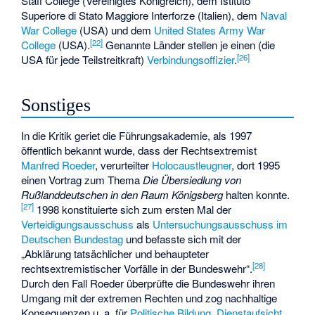
Staff College
(Vereinigtes Königreich), dem
Istituto
Superiore di Stato Maggiore Interforze
(Italien), dem
Naval
War College
(USA) und dem
United States Army War
[
22
]
College
(USA).
Genannte Länder stellen je einen (die
[
26
]
USA für jede Teilstreitkraft)
Verbindungsoffizier
.
Sonstiges
In die Kritik geriet die Führungsakademie, als 1997
öffentlich bekannt wurde, dass der Rechtsextremist
Manfred Roeder
, verurteilter
Holocaustleugner
, dort 1995
einen Vortrag zum Thema
Die Übersiedlung von
Rußlanddeutschen in den Raum Königsberg
halten konnte.
[
27
]
1998 konstituierte sich zum ersten Mal der
Verteidigungsausschuss
als
Untersuchungsausschuss im
Deutschen Bundestag
und befasste sich mit der
„Abklärung tatsächlicher und behaupteter
[
28
]
rechtsextremistischer Vorfälle in der Bundeswehr“.
Durch den Fall Roeder überprüfte die Bundeswehr ihren
Umgang mit der extremen Rechten und zog nachhaltige
Konsequenzen u. a. für
Politische Bildung
,
Dienstaufsicht