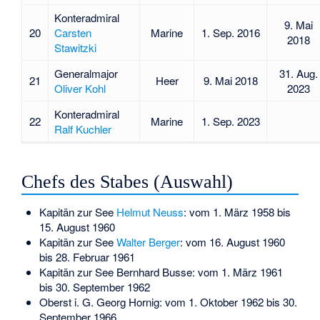
Konteradmiral
9. Mai
20
Carsten
Marine
1. Sep. 2016
2018
Stawitzki
Generalmajor
31. Aug.
21
Heer
9. Mai 2018
Oliver Kohl
2023
Konteradmiral
22
Marine
1. Sep. 2023
Ralf Kuchler
Chefs des Stabes (Auswahl)
Kapitän zur See
Helmut Neuss
: vom 1. März 1958 bis
15. August 1960
Kapitän zur See
Walter Berger
: vom 16. August 1960
bis 28. Februar 1961
Kapitän zur See Bernhard Busse: vom 1. März 1961
bis 30. September 1962
Oberst i. G. Georg Hornig: vom 1. Oktober 1962 bis 30.
September 1966