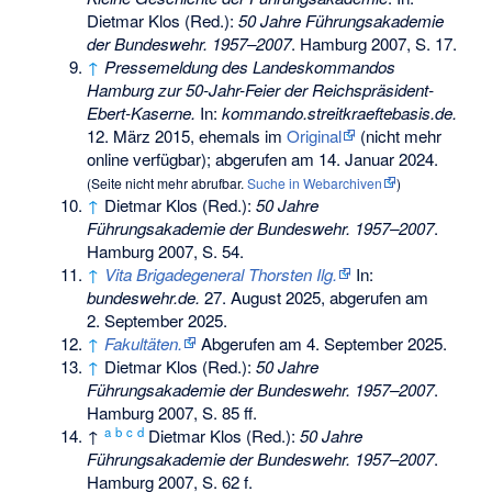
Dietmar Klos (Red.):
50 Jahre Führungsakademie
der Bundeswehr. 1957–2007
. Hamburg 2007, S. 17.
↑
Pressemeldung des Landeskommandos
Hamburg zur 50-Jahr-Feier der Reichspräsident-
Ebert-Kaserne.
In:
kommando.streitkraeftebasis.de.
12. März 2015, ehemals im
Original
(nicht mehr
online verfügbar)
;
abgerufen am 14. Januar 2024
.
(
Seite nicht mehr abrufbar
.
Suche in Webarchiven
)
↑
Dietmar Klos (Red.):
50 Jahre
Führungsakademie der Bundeswehr. 1957–2007
.
Hamburg 2007, S. 54.
↑
Vita Brigadegeneral Thorsten Ilg.
In:
bundeswehr.de.
27. August 2025,
abgerufen am
2. September 2025
.
↑
Fakultäten.
Abgerufen am 4. September 2025
.
↑
Dietmar Klos (Red.):
50 Jahre
Führungsakademie der Bundeswehr. 1957–2007
.
Hamburg 2007, S. 85 ff.
a
b
c
d
↑
Dietmar Klos (Red.):
50 Jahre
Führungsakademie der Bundeswehr. 1957–2007
.
Hamburg 2007, S. 62 f.