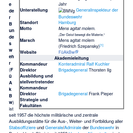
Jahr
e
Generalinspekteur der
Unterstellung
de
Bundeswehr
r
Hamburg
Standort
B
Motto
Mens agitat molem.
un
„Der Geist bewegt die Materie.“
de
Mens agitat molem
Marsch
s
[
1
]
(Friedrich Szepansky)
w
FüAkBw
Website
eh
Akademieleitung
r
Konteradmiral
Ralf Kuchler
Kommandeur
(
F
Brigadegeneral
Thorsten Ilg
Direktor
ü
Ausbildung und
stellvertretender
A
Kommandeur
k
Brigadegeneral
Frank Pieper
Direktor
B
Strategie und
w
)
Fakultäten
ist
seit 1957 die höchste militärische und zentrale
Ausbildungsstätte für die Aus-, Weiter- und Fortbildung aller
Stabsoffiziere
und
Generale
/
Admirale
der
Bundeswehr
in