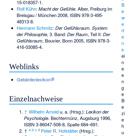
15-018357-1
.
B
Rolf Kühn
:
Macht der Gefühle.
Alber, Freiburg im
e
Breisgau / München 2008,
ISBN 978-3-495-
w
48313-8
.
e
Hermann Schmitz
:
Der Gefühlsraum. System
rt
der Philosophie,
3. Band:
Der Raum
, Teil II:
Der
e
Gefühlsraum
, Bouvier, Bonn 2005,
ISBN 978-3-
n
416-03085-4
.
s
ei
n
Weblinks
e
e
Gebärdenlexikon
n
g
e
Einzelnachweise
B
e
↑
Wilhelm Arnold
u. a. (Hrsg.):
Lexikon der
zi
Psychologie.
Bechtermünz, Augsburg 1996,
e
ISBN 3-86047-508-8
, Spalte 684–691.
h
a
b
c
d
↑
Peter R. Hofstätter
(Hrsg.):
u