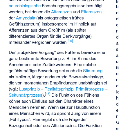
g,
neurobiologische
Forschungsergebnisse bestätigt
b
worden, bei denen die
Afferenzen
und
Efferenzen
ei
der
Amygdala
(als ontogenetisch frühes
d
Gefühlszentrum) insbesondere im Hinblick auf
e
Afferenzen aus dem Großhirn (als später
r
differenziertes Organ für die Denkvorgänge)
d
[
20
]
miteinander verglichen wurden.
a
s
Der „subjektive Vorgang“ des Fühlens bewirke eine
ä
ganz bestimmte Bewertung z. B. im Sinne des
u
Annehmens oder Zurückweisens. Eine solche
ß
gefühlsmäßige Bewertung sei auch die
Stimmung
e
als isolierte, länger andauernde Bewusstseinslage,
r
die von momentanen Empfindungen unabhängig sei
e
(vgl.:
Lustprinzip
–
Realitätsprinzip
;
Primärprozess
–
Ic
[
18
]
Sekundärprozess
).
Die Funktion des Fühlens
h
könne auch Einfluss auf den Charakter eines
d
Menschen nehmen. Wenn sie zur Hauptfunktion
e
eines Menschen wird, so spricht Jung von einem
r
„Fühltypus“. Hier ergibt sich die Frage der
G
Bezogenheit oder des Affiziertseins. Die Funktion
ef