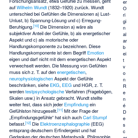
Forschungsansatz, etwa Gefühle zu messen, geht
er
auf
Wilhelm Wundt
(1832–1920) zurück. Wundt
O
unterschied bei Gefühlen die Dimensionen a) Lust-
ri
Unlust, b) Spannung-Lösung und c) Erregung-
gi
[
10
]
Beruhigung.
Die Dimension a) wäre als
n
subjektiver Anteil der Gefühle, b) als energetischer
al
Aspekt und c) als motorische oder
ar
Handlungskomponente zu bezeichnen. Diese
b
Handlungskomponente ist dem Begriff
Emotion
ei
eigen und darf nicht mit dem energetischen Aspekt
t
verwechselt werden. Die Messung von Gefühlen
v
muss sich z. T. auf den
energetischen
,
o
neurophysiologischen
Aspekt der Gefühle
n
beschränken, siehe
EKG
,
EEG
und
HGR
, z. T.
R
werden
testpsychologische
Verfahren (Fragebögen,
e
Skalen usw.) in Ansatz gebracht. Wundt stellte
n
weiter fest, dass sich jeder
Empfindung
ein
é
[
11
]
Gefühlston hinzugesellt.
Mit der Frage der
D
„Empfindungsgefühle“ hat sich auch
Carl Stumpf
e
[
12
]
befasst.
Die
Elektroenzephalographie
(EEG)
s
entsprang deutschem Erfindergeist und hat
c
Gedanken der deutschen Metaphysik, Philosophie
ar