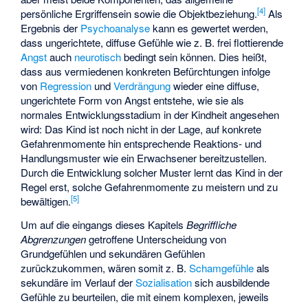
[
4
]
persönliche Ergriffensein sowie die Objektbeziehung.
Als
Ergebnis der
Psychoanalyse
kann es gewertet werden,
dass ungerichtete, diffuse Gefühle wie z. B. frei flottierende
Angst
auch
neurotisch
bedingt sein können. Dies heißt,
dass aus vermiedenen konkreten Befürchtungen infolge
von
Regression
und
Verdrängung
wieder eine diffuse,
ungerichtete Form von Angst entstehe, wie sie als
normales Entwicklungsstadium in der Kindheit angesehen
wird: Das Kind ist noch nicht in der Lage, auf konkrete
Gefahrenmomente hin entsprechende Reaktions- und
Handlungsmuster
wie ein Erwachsener
bereitzustellen
.
Durch die Entwicklung solcher Muster lernt das Kind in der
Regel erst, solche Gefahrenmomente zu meistern und zu
[
5
]
bewältigen.
Um auf die eingangs dieses Kapitels
Begriffliche
Abgrenzungen
getroffene Unterscheidung von
Grundgefühlen und sekundären Gefühlen
zurückzukommen, wären somit z. B.
Schamgefühle
als
sekundäre im Verlauf der
Sozialisation
sich ausbildende
Gefühle zu beurteilen, die mit einem komplexen, jeweils