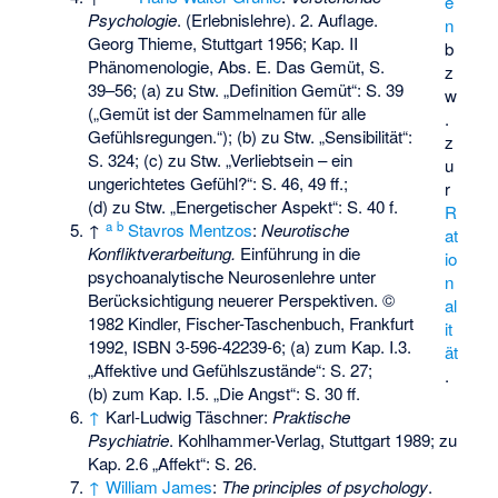
e
Psychologie
. (Erlebnislehre). 2. Auflage.
n
Georg Thieme, Stuttgart 1956; Kap. II
b
Phänomenologie, Abs. E. Das Gemüt, S.
z
39–56; (a) zu Stw. „Definition Gemüt“: S. 39
w
(„Gemüt ist der Sammelnamen für alle
.
Gefühlsregungen.“); (b) zu Stw. „Sensibilität“:
z
S. 324; (c) zu Stw. „Verliebtsein – ein
u
ungerichtetes Gefühl?“: S. 46, 49 ff.;
r
(d) zu Stw. „Energetischer Aspekt“: S. 40 f.
R
a
b
↑
Stavros Mentzos
:
Neurotische
at
Konfliktverarbeitung.
Einführung in die
io
psychoanalytische Neurosenlehre unter
n
Berücksichtigung neuerer Perspektiven. ©
al
1982 Kindler, Fischer-Taschenbuch, Frankfurt
it
1992,
ISBN 3-596-42239-6
; (a) zum Kap. I.3.
ät
„Affektive und Gefühlszustände“: S. 27;
.
(b) zum Kap. I.5. „Die Angst“: S. 30 ff.
↑
Karl-Ludwig Täschner:
Praktische
Psychiatrie
. Kohlhammer-Verlag, Stuttgart 1989; zu
Kap. 2.6 „Affekt“: S. 26.
↑
William James
:
The principles of psychology
.