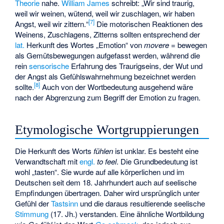
Theorie
nahe.
William James
schreibt: „Wir sind traurig,
weil wir weinen, wütend, weil wir zuschlagen, wir haben
[
7
]
Angst, weil wir zittern.“
Die motorischen Reaktionen des
Weinens, Zuschlagens, Zitterns sollten entsprechend der
lat.
Herkunft des Wortes „Emotion“ von
movere
= bewegen
als
Gemütsbewegungen
aufgefasst werden, während die
rein
sensorische
Erfahrung des Traurigseins, der Wut und
der Angst als Gefühlswahrnehmung bezeichnet werden
[
8
]
sollte.
Auch von der Wortbedeutung ausgehend wäre
nach der Abgrenzung zum Begriff der Emotion zu fragen.
Etymologische Wortgruppierungen
Die Herkunft des Worts
fühlen
ist unklar. Es besteht eine
Verwandtschaft mit
engl.
to feel
. Die Grundbedeutung ist
wohl „tasten“. Sie wurde auf alle körperlichen und im
Deutschen seit dem 18. Jahrhundert auch auf seelische
Empfindungen übertragen. Daher wird ursprünglich unter
Gefühl der
Tastsinn
und die daraus resultierende seelische
Stimmung
(17. Jh.) verstanden. Eine ähnliche Wortbildung