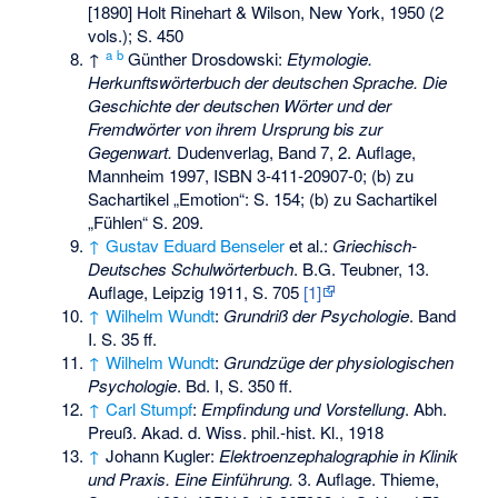
[1890] Holt Rinehart & Wilson, New York, 1950 (2
vols.); S. 450
a
b
↑
Günther Drosdowski:
Etymologie.
Herkunftswörterbuch der deutschen Sprache. Die
Geschichte der deutschen Wörter und der
Fremdwörter von ihrem Ursprung bis zur
Gegenwart.
Dudenverlag, Band 7, 2. Auflage,
Mannheim 1997,
ISBN 3-411-20907-0
; (b) zu
Sachartikel „Emotion“: S. 154; (b) zu Sachartikel
„Fühlen“ S. 209.
↑
Gustav Eduard Benseler
et al.:
Griechisch-
Deutsches Schulwörterbuch
. B.G. Teubner, 13.
Auflage, Leipzig 1911, S. 705
[1]
↑
Wilhelm Wundt
:
Grundriß der Psychologie
. Band
I. S. 35 ff.
↑
Wilhelm Wundt
:
Grundzüge der physiologischen
Psychologie
. Bd. I, S. 350 ff.
↑
Carl Stumpf
:
Empfindung und Vorstellung
. Abh.
Preuß. Akad. d. Wiss. phil.-hist. Kl., 1918
↑
Johann Kugler:
Elektroenzephalographie in Klinik
und Praxis. Eine Einführung.
3. Auflage. Thieme,