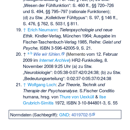
„Wesen der Fühlfunktion“: S. 460 ff., §§ 720–726
und S. 494, §§ 795–797 (rationale Funktionen);
(d) zu Stw. „Kollektiver Fühltypus“: S. 97, § 146 ff.,
S. 476, § 762, S. 503 f, § 811.
↑
Erich Neumann
:
Tiefenpsychologie und neue
Ethik.
Kindler-Verlag, München 1964; Ausgabe im
Fischer-Taschenbuch-Verlag 1985, Reihe:
Geist und
Psyche,
ISBN 3-596-42005-9
, S. 21.
a
b
↑
Wie wir fühlen
.
(
Memento
vom 12. Februar
2009 im
Internet Archive
) HR2-Funkkolleg, 8.
November 2008 9:25 Uhr (a) zu Stw.
„Neurobiologie“: 0:05:38-0:07:42/0:24:38; (b) zu Stw.
„Bedeutungserteilung“: 0:02:37-0:05:37/0:24:38
↑
Wolfgang Loch
:
Zur Theorie, Technik und
Therapie der Psychoanalyse
. S.Fischer Conditio
humana, hrsg. von
Thure von Uexküll
&
Ilse
Grubrich-Simitis
1972,
ISBN 3-10-844801-3
, S. 55
Normdaten (Sachbegriff):
GND
:
4019702-5