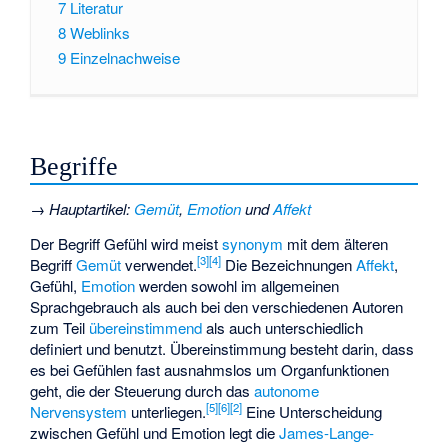
7
Literatur
8
Weblinks
9
Einzelnachweise
Begriffe
→
Hauptartikel
:
Gemüt
,
Emotion
und
Affekt
Der Begriff Gefühl wird meist
synonym
mit dem älteren
[
3
]
[
4
]
Begriff
Gemüt
verwendet.
Die Bezeichnungen
Affekt
,
Gefühl,
Emotion
werden sowohl im allgemeinen
Sprachgebrauch als auch bei den verschiedenen Autoren
zum Teil
übereinstimmend
als auch unterschiedlich
definiert und benutzt. Übereinstimmung besteht darin, dass
es bei Gefühlen fast ausnahmslos um Organfunktionen
geht, die der Steuerung durch das
autonome
[
5
]
[
6
]
[
2
]
Nervensystem
unterliegen.
Eine Unterscheidung
zwischen Gefühl und Emotion legt die
James-Lange-