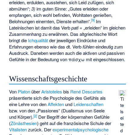
erleiden, erdulden, ausstehen, sich Leid zufügen, sich
abmühen“;
3)
im guten Sinne: „Gutes erleiden oder
empfangen, sich wohl befinden, Wohltaten genießen,
[
9
]
Belohnungen einernten, Dienste erhalten“.
Im
Lateinischen ist damit das Verb
pati
= „erleiden“ im gleichen
Zusammenhang zu erwähnen. Das altgriechische Wort
bringt die
Ichqualität
der jeweiligen Eindrücke und
Erfahrungen ebenso wie das dt. Verb
fühlen
eindeutig zum
Ausdruck. Daneben werden auch die aktiven und passiven
Gefühle in der Bedeutung von πάσχω mit eingeschlossen.
Wissenschaftsgeschichte
Von
Platon
über
Aristoteles
bis
René Descartes
präsentierte sich die Psychologie des Gefühls als
Ti
eine Lehre von den
Affekten
und
Leidenschaften
te
bzw. von den „Passiones“ (Dualismus von Seele
ls
[
2
]
und Körper).
Der Begriff der körpernahen Gefühle
ei
(
Zönästhesien
) geht auf die französische Schule der
te
Vitalisten
zurück. Der
experimentalpsychologische
d