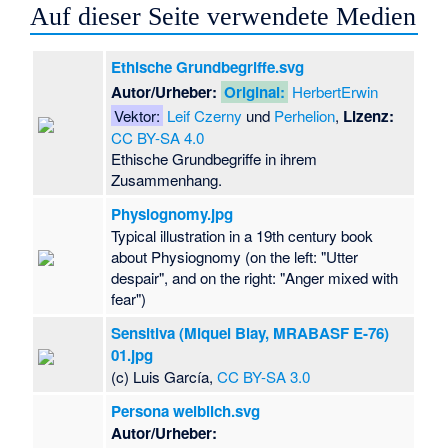
Auf dieser Seite verwendete Medien
Ethische Grundbegriffe.svg
Autor/Urheber:
Original:
HerbertErwin
Vektor:
Leif Czerny
und
Perhelion
,
Lizenz:
CC BY-SA 4.0
Ethische Grundbegriffe in ihrem
Zusammenhang.
Physiognomy.jpg
Typical illustration in a 19th century book
about Physiognomy (on the left: "Utter
despair", and on the right: "Anger mixed with
fear")
Sensitiva (Miquel Blay, MRABASF E-76)
01.jpg
(c) Luis García,
CC BY-SA 3.0
Persona weiblich.svg
Autor/Urheber: