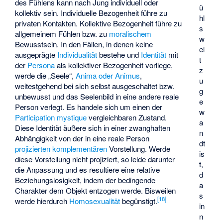
des Fühlens kann nach Jung individuell oder
ü
kollektiv sein. Individuelle Bezogenheit führe zu
hl
privaten Kontakten. Kollektive Bezogenheit führe zu
s
allgemeinem Fühlen bzw. zu
moralischem
w
Bewusstsein. In den Fällen, in denen keine
el
ausgeprägte
Individualität
bestehe und
Identität
mit
t
der
Persona
als kollektiver Bezogenheit vorliege,
z
werde die „Seele“,
Anima oder Animus
,
u
weitestgehend bei sich selbst ausgeschaltet bzw.
g
unbewusst und das
Seelenbild
in eine andere reale
e
Person verlegt. Es handele sich um einen der
w
Participation mystique
vergleichbaren Zustand.
a
Diese Identität äußere sich in einer zwanghaften
n
Abhängigkeit von der in eine reale Person
dt
projizierten
komplementären
Vorstellung. Werde
is
diese Vorstellung nicht projiziert, so leide darunter
t,
die
Anpassung
und es resultiere eine relative
d
Beziehungslosigkeit, indem der bedingende
a
Charakter dem Objekt entzogen werde. Bisweilen
s
[
18
]
werde hierdurch
Homosexualität
begünstigt.
in
n