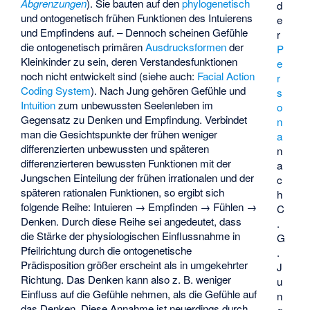
Abgrenzungen
). Sie bauten auf den
phylogenetisch
d
und ontogenetisch frühen Funktionen des Intuierens
e
und Empfindens auf. – Dennoch scheinen Gefühle
r
die ontogenetisch primären
Ausdrucksformen
der
P
Kleinkinder zu sein, deren Verstandesfunktionen
e
noch nicht entwickelt sind (siehe auch:
Facial Action
r
Coding System
). Nach Jung gehören Gefühle und
s
Intuition
zum unbewussten Seelenleben im
o
Gegensatz zu Denken und Empfindung. Verbindet
n
man die Gesichtspunkte der frühen weniger
a
differenzierten unbewussten und späteren
n
differenzierteren bewussten Funktionen mit der
a
Jungschen Einteilung der frühen irrationalen und der
c
späteren rationalen Funktionen, so ergibt sich
h
folgende Reihe: Intuieren → Empfinden → Fühlen →
C
Denken. Durch diese Reihe sei angedeutet, dass
.
die Stärke der physiologischen Einflussnahme in
G
Pfeilrichtung durch die ontogenetische
.
Prädisposition größer erscheint als in umgekehrter
J
Richtung. Das Denken kann also z. B. weniger
u
Einfluss auf die Gefühle nehmen, als die Gefühle auf
n
das Denken. Diese Annahme ist neuerdings durch