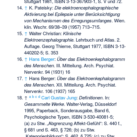
Stuttgart 1981,
ISBN 3-13-367903-1
, S. V und 72.
↑
K. Pateisky:
Die elektroencephalographische
Aktivierung bei Epilepsie unter Berücksichtigung
von Mechanismen des Erregungsumfanges
. Wien.
klin. Wschr. 69/38–39 (1957) 713–715.
↑
Walter Christian:
Klinische
Elektroenzephalographie.
Lehrbuch und Atlas. 2.
Auflage. Georg Thieme, Stuttgart 1977,
ISBN 3-13-
440202-5
; S. 353
↑
Hans Berger
:
Über das Elektroenkephalogramm
des Menschen
. III. Mitteilung. Arch. Psychiat.
Nervenkr. 94 (1931) 16
↑
Hans Berger:
Über das Elektroenkephalogramm
des Menschen
. XII. Mitteilung. Arch. Psychiat.
Nervenkr. 106 (1937) 165
a
b
c
d
↑
Carl Gustav Jung
:
Definitionen
. In:
Gesammelte Werke
. Walter-Verlag, Düsseldorf
1995, Paperback, Sonderausgabe, Band 6,
Psychologische Typen,
ISBN 3-530-40081-5
;
(a) zu Stw. „Abgrenzung Affekt-Gefühl“: S. 440 f.,
§ 681 und S. 463, § 726; (b) zu Stw.
„Kategorienbildung“: S. 462, § 725; (c) zu Stw.