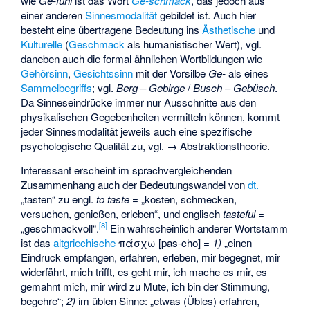
wie
Ge-fühl
ist das Wort
Ge-schmack
, das jedoch aus
einer anderen
Sinnesmodalität
gebildet ist. Auch hier
besteht eine übertragene Bedeutung ins
Ästhetische
und
Kulturelle
(
Geschmack
als humanistischer Wert), vgl.
daneben auch die formal ähnlichen Wortbildungen wie
Gehörsinn
,
Gesichtssinn
mit der Vorsilbe
Ge-
als eines
Sammelbegriffs
; vgl.
Berg
–
Gebirge
/
Busch
–
Gebüsch
.
Da Sinneseindrücke immer nur Ausschnitte aus den
physikalischen Gegebenheiten vermitteln können, kommt
jeder Sinnesmodalität jeweils auch eine spezifische
psychologische Qualität zu, vgl. →
Abstraktionstheorie
.
Interessant erscheint im sprachvergleichenden
Zusammenhang auch der Bedeutungswandel von
dt.
„tasten“ zu engl.
to taste
= „kosten, schmecken,
versuchen, genießen, erleben“, und englisch
tasteful
=
[
8
]
„geschmackvoll“.
Ein wahrscheinlich anderer Wortstamm
ist das
altgriechische
πάσχω [pas-cho] =
1)
„einen
Eindruck empfangen, erfahren, erleben, mir begegnet, mir
widerfährt, mich trifft, es geht mir, ich mache es mir, es
gemahnt mich, mir wird zu Mute, ich bin der Stimmung,
begehre“;
2)
im üblen Sinne: „etwas (Übles) erfahren,