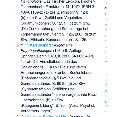
Psychologie
. Das Fischer Lexikon, Fischer-
n
Taschenbuch, Frankfurt a. M. 1972,
ISBN 3-
g
436-01159-2
; (a) zur „Definition“ S. 124;
z
(b) zum Stw. „Gefühl und Vegetative
u
Organfunktionen“: S. 125 f.; (c) zum Stw.
et
„Die Zerknirschung und Schuldfrage bei
hi
körpernahen Gefühlen“: S. 125, 206; (d) zum
s
Stw. „Ethische Konsequenzen“: S. 125.
c
a
b
↑
Karl Jaspers
:
Allgemeine
h
Psychopathologie
. (1914) 9. Auflage.
e
Springer, Berlin 1973,
ISBN 3-540-03340-8
,
n
1. Teil: Die Einzeltatbestände des
G
Seelenlebens, 1. Kap.: Die subjektiven
r
Erscheinungen des kranken Seelenlebens
u
(Phänomenologie), § 5 Gefühle und
n
Gemütszustände, S. 90 ff.; (a) zu Stw.
d
„Synonymität von Gefühlen und
b
Gemütszuständen“: siehe vorgenannte Kap.-
e
Überschriften; (b) zu Stw.
g
„Kategorienbildung“: S. 90 f. (Abs. „Psychol.
rif
Vorbemerkungen“)
f
a
b
c
↑
Hans Walter Gruhle
:
Verstehende