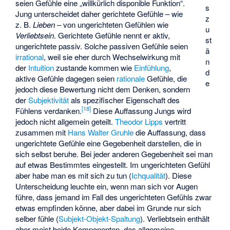
seien Gefühle eine „willkürlich disponible Funktion“.
s
Jung unterscheidet daher gerichtete Gefühle – wie
z
z. B.
Lieben
– von ungerichteten Gefühlen wie
u
Verliebtsein
. Gerichtete Gefühle nennt er aktiv,
st
ungerichtete passiv. Solche passiven Gefühle seien
ä
irrational
, weil sie eher durch Wechselwirkung mit
n
der
Intuition
zustande kommen wie
Einfühlung
,
d
aktive Gefühle dagegen seien
rationale
Gefühle, die
e
jedoch diese Bewertung nicht dem Denken, sondern
der
Subjektivität
als spezifischer Eigenschaft des
[
18
]
Fühlens verdanken.
Diese Auffassung Jungs wird
jedoch nicht allgemein geteilt.
Theodor Lipps
vertritt
zusammen mit
Hans Walter Gruhle
die Auffassung, dass
ungerichtete Gefühle eine Gegebenheit darstellen, die in
sich selbst beruhe. Bei jeder anderen Gegebenheit sei man
auf etwas Bestimmtes eingestellt. Im ungerichteten Gefühl
aber habe man es mit sich zu tun (
Ichqualität
). Diese
Unterscheidung leuchte ein, wenn man sich vor Augen
führe, dass jemand im Fall des ungerichteten Gefühls zwar
etwas empfinden könne, aber dabei im Grunde nur sich
selber fühle (
Subjekt-Objekt-Spaltung
). Verliebtsein enthält
aber meist beide Komponenten, das allgemeine