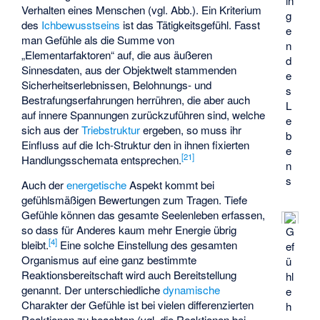
in
Verhalten eines Menschen (vgl. Abb.). Ein Kriterium
g
des
Ichbewusstseins
ist das Tätigkeitsgefühl. Fasst
e
man Gefühle als die Summe von
n
„Elementarfaktoren“ auf, die aus äußeren
d
Sinnesdaten, aus der Objektwelt stammenden
e
Sicherheitserlebnissen, Belohnungs- und
s
Bestrafungserfahrungen herrühren, die aber auch
L
auf innere Spannungen zurückzuführen sind, welche
e
sich aus der
Triebstruktur
ergeben, so muss ihr
b
Einfluss auf die Ich-Struktur den in ihnen fixierten
e
[
21
]
Handlungsschemata
entsprechen.
n
s
Auch der
energetische
Aspekt kommt bei
gefühlsmäßigen Bewertungen zum Tragen. Tiefe
Gefühle können das gesamte Seelenleben erfassen,
so dass für Anderes kaum mehr Energie übrig
G
[
4
]
bleibt.
Eine solche Einstellung des gesamten
ef
Organismus auf eine ganz bestimmte
ü
Reaktionsbereitschaft wird auch
Bereitstellung
hl
genannt. Der unterschiedliche
dynamische
e
Charakter der Gefühle ist bei vielen differenzierten
h
Reaktionen zu beachten (vgl. die Reaktionen bei