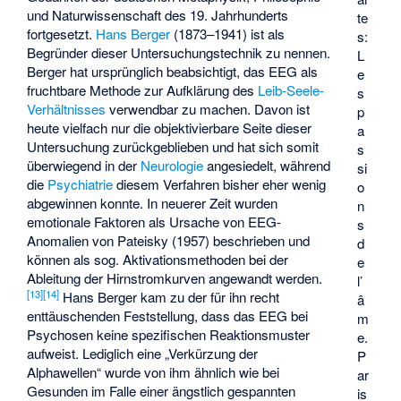
und Naturwissenschaft des 19. Jahrhunderts
te
fortgesetzt.
Hans Berger
(1873–1941) ist als
s:
Begründer dieser Untersuchungstechnik zu nennen.
L
Berger hat ursprünglich beabsichtigt, das EEG als
e
fruchtbare Methode zur Aufklärung des
Leib-Seele-
s
Verhältnisses
verwendbar zu machen. Davon ist
p
heute vielfach nur die objektivierbare Seite dieser
a
Untersuchung zurückgeblieben und hat sich somit
s
überwiegend in der
Neurologie
angesiedelt, während
si
die
Psychiatrie
diesem Verfahren bisher eher wenig
o
abgewinnen konnte. In neuerer Zeit wurden
n
emotionale Faktoren als Ursache von EEG-
s
Anomalien von Pateisky (1957) beschrieben und
d
können als sog. Aktivationsmethoden bei der
e
Ableitung der Hirnstromkurven angewandt werden.
l’
[
13
]
[
14
]
Hans Berger kam zu der für ihn recht
â
enttäuschenden Feststellung, dass das EEG bei
m
Psychosen keine spezifischen Reaktionsmuster
e.
aufweist. Lediglich eine „Verkürzung der
P
Alphawellen“ wurde von ihm ähnlich wie bei
ar
Gesunden im Falle einer ängstlich gespannten
is