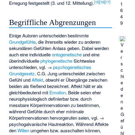
[
15
]
[
16
]
[
17
]
Erregung festgestellt (3. und 12. Mitteilung).
1
6
4
Begriffliche Abgrenzungen
9
Einige Autoren unterscheiden bestimmte
Grundgefühle
, die ihrerseits wieder zu anderen
V
sekundären Gefühlen Anlass geben. Dabei werden
e
auch eine individuelle
ontogenetische
und eine
r
überindividuelle
phylogenetische
Sichtweise
s
unterschieden, vgl. →
psychogenetisches
c
Grundgesetz
.
C.G. Jung
unterscheidet zwischen
hi
Gefühl und
Affekt
, obwohl er Übergänge zwischen
e
beiden als fließend bezeichnet. Affekt hält er als
d
gleichbedeutend mit
Emotion
. Beide seien eher
e
neurophysiologisch definierbar bzw. durch
n
messbare Körperinnervationen zu bestimmen,
e
während Gefühle durch eher minimale
G
Körperinnervationen hervorgerufen seien, vgl. →
ef
psychogalvanische Hautreaktion
. Während Affekte
ü
den
Willen
umgehen bzw. ausschalten können,
hl