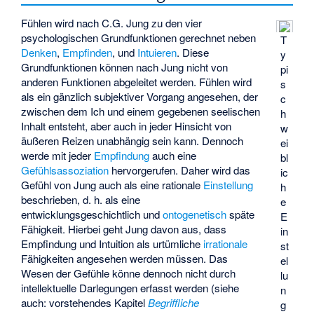
Fühlen wird nach C.G. Jung zu den vier
psychologischen Grundfunktionen gerechnet neben
T
Denken
,
Empfinden
, und
Intuieren
. Diese
y
Grundfunktionen können nach Jung nicht von
pi
anderen Funktionen abgeleitet werden. Fühlen wird
s
als ein gänzlich subjektiver Vorgang angesehen, der
c
zwischen dem Ich und einem gegebenen seelischen
h
Inhalt entsteht, aber auch in jeder Hinsicht von
w
äußeren Reizen unabhängig sein kann. Dennoch
ei
werde mit jeder
Empfindung
auch eine
bl
Gefühlsassoziation
hervorgerufen. Daher wird das
ic
Gefühl von Jung auch als eine rationale
Einstellung
h
beschrieben, d. h. als eine
e
entwicklungsgeschichtlich und
ontogenetisch
späte
E
Fähigkeit. Hierbei geht Jung davon aus, dass
in
Empfindung und Intuition als urtümliche
irrationale
st
Fähigkeiten angesehen werden müssen. Das
el
Wesen der Gefühle könne dennoch nicht durch
lu
intellektuelle Darlegungen erfasst werden (siehe
n
auch: vorstehendes Kapitel
Begriffliche
g