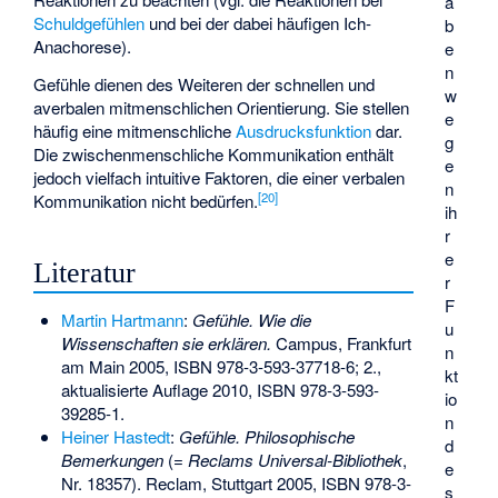
a
Schuldgefühlen
und bei der dabei häufigen
Ich-
b
Anachorese
).
e
n
Gefühle dienen des Weiteren der schnellen und
w
averbalen mitmenschlichen Orientierung. Sie stellen
e
häufig eine mitmenschliche
Ausdrucksfunktion
dar.
g
Die zwischenmenschliche Kommunikation enthält
e
jedoch vielfach intuitive Faktoren, die einer verbalen
n
[
20
]
Kommunikation nicht bedürfen.
ih
r
e
Literatur
r
F
Martin Hartmann
:
Gefühle. Wie die
u
Wissenschaften sie erklären.
Campus, Frankfurt
n
am Main 2005,
ISBN 978-3-593-37718-6
; 2.,
kt
aktualisierte Auflage 2010,
ISBN 978-3-593-
io
39285-1
.
n
Heiner Hastedt
:
Gefühle. Philosophische
d
Bemerkungen
(=
Reclams Universal-Bibliothek
,
e
Nr. 18357). Reclam, Stuttgart 2005,
ISBN 978-3-
s