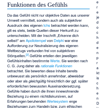
e
Funktionen des Gefühls
r
e
Da das Gefühl nicht nur objektive Daten aus unserer
je
Umwelt vermittelt, sondern auch als subjektiver
d
Ausdruck des eigenen
Ichs
betrachtet werden kann,
o
gilt es stets, beide Quellen dieser Herkunft zu
c
unterscheiden. Mit der Inschrift „
Erkenne dich
h
selbst
!“ am
Apollotempel
von
Delphi
war eine
d
Aufforderung zur Neutralisierung des eigenen
e
Weltbezugs verbunden frei von subjektiven
n
[
2
]
Störquellen.
Gefühle erteilen den jeweiligen
p
Gefühlsinhalten bestimmte
Werte
. Sie werden nach
r
C. G. Jung daher als
rationale Funktionen
a
betrachtet. Sie bewerten diese Inhalte bereits
kt
unbewusst als persönlich
annehmbar
,
abweisbar
is
oder aber als
gleichgültig
hinsichtlich der ggf. später
c
erforderlichen bewussten Auseinandersetzung.
h
Gefühle haben durch die ihnen innewohnende
e
Beziehung zu einem nichtdiskursiven, auf
n
Erfahrungen beruhenden
Wertesystem
enge
D
Beziehungen zum Handeln bzw. zum ethischen