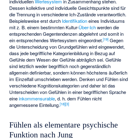
individuellen
Wertesystem
in Zusammenhang stehen.
Dessen kollektive und individuelle Gesichtspunkte sind für
die Trennung in verschiedene Ich-Zustände verantwortlich.
Beispielsweise erst durch
Identifikation
eines Individuums
mit z. B. einem bestimmten Kultur-
Über-Ich
werden die
entsprechenden Gegentendenzen abgelehnt und somit in
[
19
]
ein entsprechendes Wertesystem eingeordnet.
Gegen
die Unterscheidung von Grundgefühlen wird eingewendet,
dass jede begriffliche Kategorienbildung in Bezug auf
Gefühle dem Wesen der Gefühle abträglich sei. Gefühle
sind letztlich weder begrifflich noch gegenständlich
allgemein definierbar, sondern können höchstens äußerlich
im Einzelfall umschrieben werden. Denken und Fühlen sind
verschiedene Kognitionskategorien und daher ist das
Unterscheiden von Gefühlen in einer begrifflichen Sprache
eine
inkommensurable
, d. h. dem Fühlen nicht
[
18
]
[
3
]
angemessene Einteilung.
Fühlen als elementare psychische
Funktion nach Jung