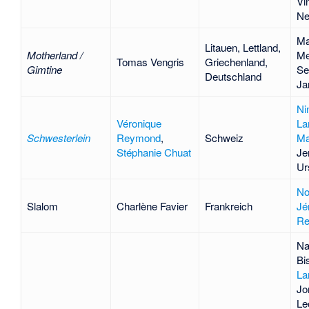
Vi
Ne
Ma
Litauen, Lettland,
Motherland /
Me
Tomas Vengris
Griechenland,
Gimtine
Se
Deutschland
Ja
Ni
Véronique
La
Schwesterlein
Reymond
,
Schweiz
Ma
Stéphanie Chuat
Je
Ur
No
Slalom
Charlène Favier
Frankreich
Jé
Re
Na
Bi
La
Jo
Le