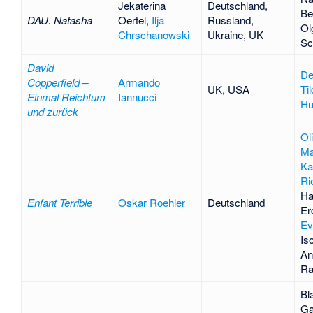
Jekaterina
Deutschland,
Be
DAU. Natasha
Oertel
,
Ilja
Russland,
Ol
Chrschanowski
Ukraine, UK
Sc
David
De
Copperfield –
Armando
UK, USA
Ti
Einmal Reichtum
Iannucci
Hu
und zurück
Ol
Ma
Ka
Ri
Ha
Enfant Terrible
Oskar Roehler
Deutschland
Erd
Ev
Is
An
Ra
Bl
Ga