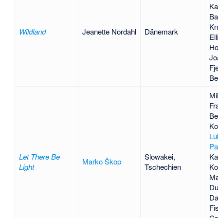
Ka
Ba
Kn
Wildland
Jeanette Nordahl
Dänemark
El
Ho
Jo
Fje
Be
Mi
Fr
Be
Ko
Lu
Pa
Let There Be
Slowakei,
Ka
Marko Škop
Light
Tschechien
Ko
Ma
Du
Da
Fi
Cs