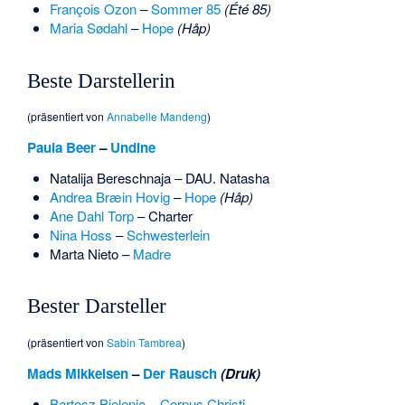
François Ozon
–
Sommer 85
(Été 85)
Maria Sødahl
–
Hope
(Håp)
Beste Darstellerin
(präsentiert von
Annabelle Mandeng
)
Paula Beer
–
Undine
Natalija Bereschnaja
–
DAU. Natasha
Andrea Bræin Hovig
–
Hope
(Håp)
Ane Dahl Torp
– Charter
Nina Hoss
–
Schwesterlein
Marta Nieto
–
Madre
Bester Darsteller
(präsentiert von
Sabin Tambrea
)
Mads Mikkelsen
–
Der Rausch
(Druk)
Bartosz Bielenia
–
Corpus Christi