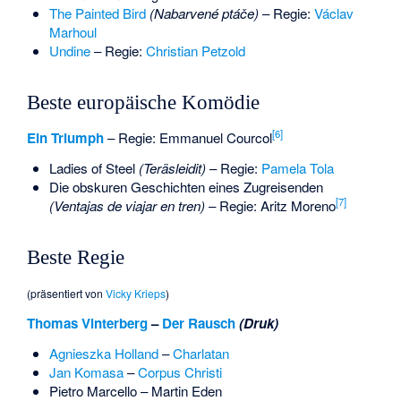
The Painted Bird
(Nabarvené ptáče)
– Regie:
Václav
Marhoul
Undine
– Regie:
Christian Petzold
Beste europäische Komödie
[
6
]
Ein Triumph
– Regie:
Emmanuel Courcol
Ladies of Steel
(Teräsleidit)
– Regie:
Pamela Tola
Die obskuren Geschichten eines Zugreisenden
[
7
]
(Ventajas de viajar en tren)
– Regie:
Aritz Moreno
Beste Regie
(präsentiert von
Vicky Krieps
)
Thomas Vinterberg
–
Der Rausch
(Druk)
Agnieszka Holland
–
Charlatan
Jan Komasa
–
Corpus Christi
Pietro Marcello
–
Martin Eden