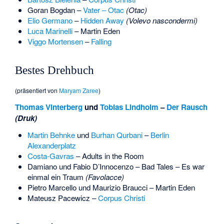
Goran Bogdan
–
Vater – Otac
(Otac)
Elio Germano
–
Hidden Away
(Volevo nascondermi)
Luca Marinelli
–
Martin Eden
Viggo Mortensen
–
Falling
Bestes Drehbuch
(präsentiert von
Maryam Zaree
)
Thomas Vinterberg
und
Tobias Lindholm
–
Der Rausch
(Druk)
Martin Behnke
und
Burhan Qurbani
–
Berlin
Alexanderplatz
Costa-Gavras
– Adults in the Room
Damiano und Fabio D’Innocenzo
–
Bad Tales – Es war
einmal ein Traum
(Favolacce)
Pietro Marcello
und
Maurizio Braucci
–
Martin Eden
Mateusz Pacewicz
–
Corpus Christi