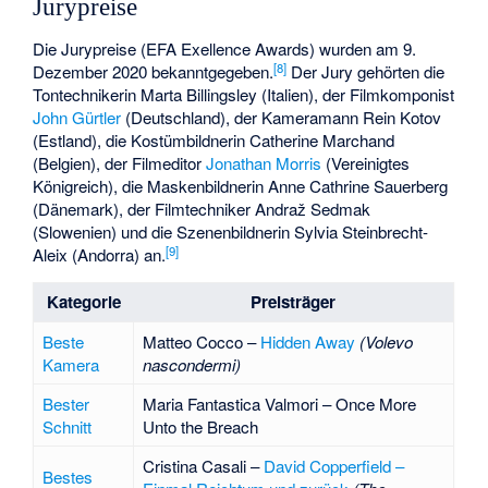
Jurypreise
Die Jurypreise (EFA Exellence Awards) wurden am 9.
[
8
]
Dezember 2020 bekanntgegeben.
Der Jury gehörten die
Tontechnikerin
Marta Billingsley
(Italien), der Filmkomponist
John Gürtler
(Deutschland), der Kameramann
Rein Kotov
(Estland), die Kostümbildnerin
Catherine Marchand
(Belgien), der Filmeditor
Jonathan Morris
(Vereinigtes
Königreich), die Maskenbildnerin
Anne Cathrine Sauerberg
(Dänemark), der Filmtechniker
Andraž Sedmak
(Slowenien) und die Szenenbildnerin
Sylvia Steinbrecht-
[
9
]
Aleix
(Andorra) an.
Kategorie
Preisträger
Beste
Matteo Cocco
–
Hidden Away
(Volevo
Kamera
nascondermi)
Bester
Maria Fantastica Valmori
– Once More
Schnitt
Unto the Breach
Cristina Casali
–
David Copperfield –
Bestes