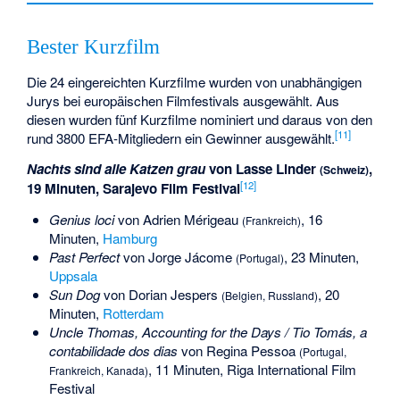
Bester Kurzfilm
Die 24 eingereichten Kurzfilme wurden von unabhängigen
Jurys bei europäischen Filmfestivals ausgewählt. Aus
diesen wurden fünf Kurzfilme nominiert und daraus von den
[
11
]
rund 3800 EFA-Mitgliedern ein Gewinner ausgewählt.
Nachts sind alle Katzen grau
von
Lasse Linder
,
(Schweiz)
[
12
]
19 Minuten, Sarajevo Film Festival
Genius loci
von
Adrien Mérigeau
, 16
(Frankreich)
Minuten,
Hamburg
Past Perfect
von
Jorge Jácome
, 23 Minuten,
(Portugal)
Uppsala
Sun Dog
von
Dorian Jespers
, 20
(Belgien, Russland)
Minuten,
Rotterdam
Uncle Thomas, Accounting for the Days / Tio Tomás, a
contabilidade dos dias
von
Regina Pessoa
(Portugal,
, 11 Minuten, Riga International Film
Frankreich, Kanada)
Festival