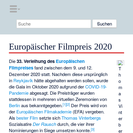
Europäischer Filmpreis 2020
Die
33. Verleihung des
Europäischen
Filmpreises
fand zwischen dem 9. und 12.
T
Dezember 2020 statt. Nachdem diese ursprünglich
h
in
Reykjavík
hätte abgehalten werden sollen, wurde
o
die Gala im Oktober 2020 aufgrund der
COVID-19-
m
Pandemie
abgesagt. Die Preisträger wurden
a
stattdessen in mehreren virtuellen Zeremonien von
s
[
1
]
[
2
]
Berlin
aus bekanntgegeben.
Der Preis wird von
Vi
der
Europäischen Filmakademie
(EFA) vergeben.
nt
Als
bester Film
setzte sich
Thomas Vinterbergs
er
Sozialsatire
Der Rausch
durch, die vier ihrer
b
[
3
]
Nominierungen in Siege umsetzen konnte.
er