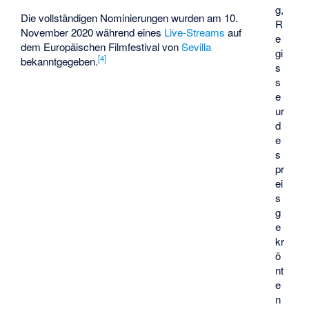
g,
Die vollständigen Nominierungen wurden am 10.
R
November 2020 während eines
Live-Streams
auf
e
dem Europäischen Filmfestival von
Sevilla
gi
[
4
]
bekanntgegeben.
s
s
e
ur
d
e
s
pr
ei
s
g
e
kr
ö
nt
e
n