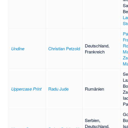
Sa
Be
La
St
Pa
Fr
Deutschland,
Ro
Undine
Christian Petzold
Frankreich
M
Za
Ma
Se
La
Bo
Uppercase Print
Radu Jude
Rumänien
Za
Ia
Pa
Go
Serbien,
Bo
Deutschland,
Is