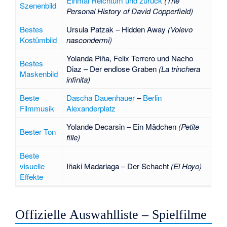
Einmal Reichtum und zurück
(The
Szenenbild
Personal History of David Copperfield)
Bestes
Ursula Patzak
– Hidden Away
(Volevo
Kostümbild
nascondermi)
Yolanda Piña
,
Felix Terrero
und
Nacho
Bestes
Diaz
– Der endlose Graben
(La trinchera
Maskenbild
infinita)
Beste
Dascha Dauenhauer
–
Berlin
Filmmusik
Alexanderplatz
Yolande Decarsin
–
Ein Mädchen
(Petite
Bester Ton
fille)
Beste
visuelle
Iñaki Madariaga
–
Der Schacht
(El Hoyo)
Effekte
Offizielle Auswahlliste – Spielfilme