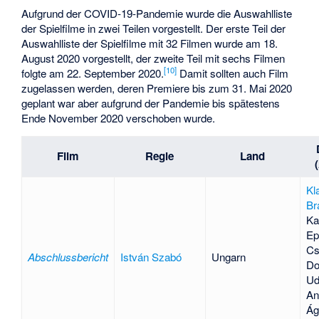
Aufgrund der COVID-19-Pandemie wurde die Auswahlliste
der Spielfilme in zwei Teilen vorgestellt. Der erste Teil der
Auswahlliste der Spielfilme mit 32 Filmen wurde am 18.
August 2020 vorgestellt, der zweite Teil mit sechs Filmen
[
10
]
folgte am 22. September 2020.
Damit sollten auch Film
zugelassen werden, deren Premiere bis zum 31. Mai 2020
geplant war aber aufgrund der Pandemie bis spätestens
Ende November 2020 verschoben wurde.
Film
Regie
Land
Kl
Br
Ka
Ep
Cs
Abschlussbericht
István Szabó
Ungarn
Do
Ud
An
Ág