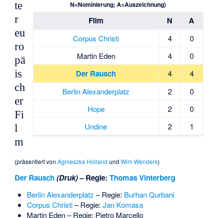
te
N=Nominierung; A=Auszeichnung)
r
Film
N
A
eu
Corpus Christi
4
0
ro
Martin Eden
4
0
pä
is
Der Rausch
4
4
ch
Berlin Alexanderplatz
2
0
er
Hope
2
0
Fi
Undine
2
1
l
m
(präsentiert von
Agnieszka Holland
und
Wim Wenders
)
Der Rausch
(Druk)
– Regie:
Thomas Vinterberg
Berlin Alexanderplatz
– Regie:
Burhan Qurbani
Corpus Christi
– Regie:
Jan Komasa
Martin Eden
– Regie:
Pietro Marcello