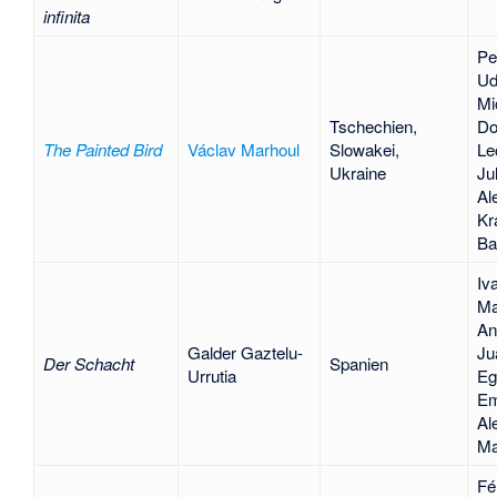
infinita
Pet
Ud
Mi
Tschechien,
Do
The Painted Bird
Václav Marhoul
Slowakei,
Le
Ukraine
Ju
Al
Kr
Ba
Iv
Ma
An
Galder Gaztelu-
Ju
Der Schacht
Spanien
Urrutia
Eg
Em
Al
Ma
Fé