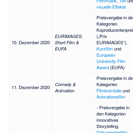
Filmmusik
,
Ton
un
visuelle Effekte
Preisvergabe in d
Kategorien
Koproduzentenpre
EURIMAGES,
(„Prix
10. Dezember 2020
Short Film &
EURIMAGES“),
EUFA
Kurzfilm
und
European
University Film
Award
(EUFA)
Preisvergabe in d
Comedy &
Kategorien
11. Dezember 2020
Animation
Filmkomödie
und
Animationsfilm
- Preisvergabe in
den Kategorien
innovatives
Storytelling,
Dokumentarfilm
,