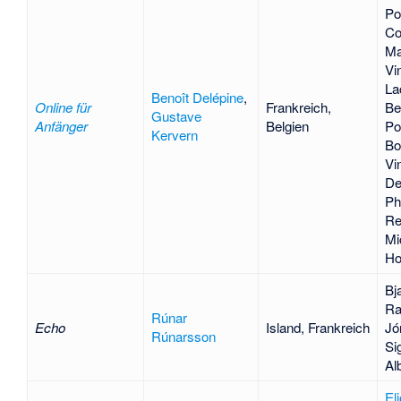
Po
Co
Ma
Vi
La
Benoît Delépine
,
Online für
Frankreich,
Be
Gustave
Anfänger
Belgien
Po
Kervern
Bo
Vi
De
Ph
Re
Mi
Ho
Bj
Ra
Rúnar
Echo
Island, Frankreich
Jó
Rúnarsson
Si
Al
El