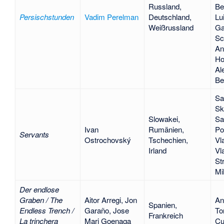
Russland,
Be
Persischstunden
Vadim Perelman
Deutschland,
Lu
Weißrussland
Ga
Sc
An
Ho
Al
Be
Sa
Sk
Slowakei,
Sa
Ivan
Rumänien,
Po
Servants
Ostrochovský
Tschechien,
Vl
Irland
Vl
St
Mi
Der endlose
Graben / The
Aitor Arregi
,
Jon
An
Spanien,
Endless Trench /
Garaño
,
Jose
To
Frankreich
La trinchera
Mari Goenaga
Cu