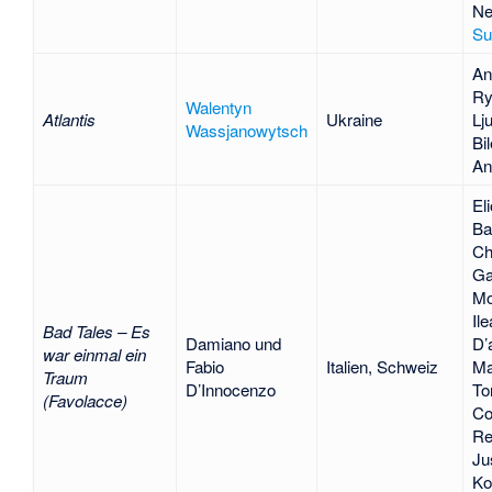
Ne
Su
An
Ry
Walentyn
Atlantis
Ukraine
Lj
Wassjanowytsch
Bi
An
El
Ba
Chi
Ga
Mo
Il
Bad Tales – Es
Damiano und
D’
war einmal ein
Fabio
Italien, Schweiz
Ma
Traum
D’Innocenzo
To
(Favolacce)
Co
Re
Ju
Ko