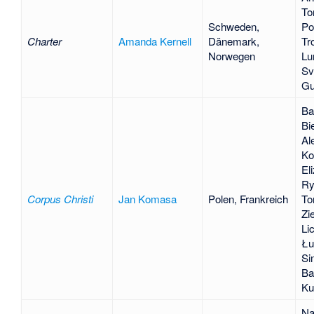
Tor
Schweden,
Po
Charter
Amanda Kernell
Dänemark,
Tr
Norwegen
Lu
Sv
Gu
Ba
Bi
Al
Ko
El
Ry
Corpus Christi
Jan Komasa
Polen, Frankreich
To
Zi
Li
Łu
Si
Ba
Ku
Nat