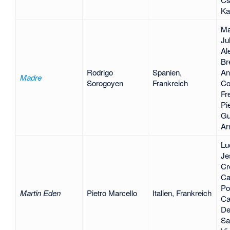
Ka
Ma
Ju
Al
Br
Rodrigo
Spanien,
An
Madre
Sorogoyen
Frankreich
Co
Fr
Pie
Gu
Ar
Lu
Je
Cr
Ca
Po
Martin Eden
Pietro Marcello
Italien, Frankreich
Ca
De
Sa