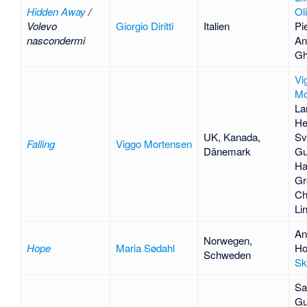
Hidden Away
/
Ol
Volevo
Giorgio Diritti
Italien
Pie
nascondermi
An
Gh
Vi
Mo
La
He
UK, Kanada,
Sv
Falling
Viggo Mortensen
Dänemark
Gu
Ha
Gr
Ch
Li
An
Norwegen,
Hope
Maria Sødahl
Ho
Schweden
Sk
Sa
Gu