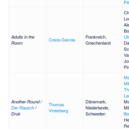
Pé
Ch
Lou
Al
Bo
Adults in the
Frankreich,
Ul
Costa-Gavras
Room
Griechenland
Da
Sc
Va
Jo
Pi
M
Mi
Th
La
Another Round /
Dänemark,
Ma
Thomas
Der Rausch
/
Niederlande,
Mi
Vinterberg
Druk
Schweden
Bo
He
Re