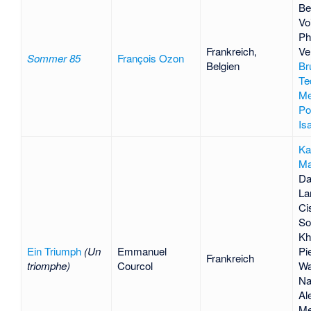
Be
Vo
Ph
Frankreich,
Ve
Sommer 85
François Ozon
Belgien
Br
Te
Me
Po
Is
Ka
Ma
Da
La
Ci
So
K
Ein Triumph
(Un
Emmanuel
Pie
Frankreich
triomphe)
Courcol
Wa
Na
Al
Me