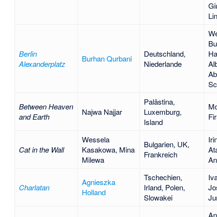
Giu
Li
We
Bu
Berlin
Deutschland,
Ha
Burhan Qurbani
Alexanderplatz
Niederlande
Al
Ab
Sc
Palästina,
Between Heaven
Mo
Najwa Najjar
Luxemburg,
and Earth
Fi
Island
Wessela
Iri
Bulgarien, UK,
Cat in the Wall
Kasakowa
,
Mina
At
Frankreich
Milewa
An
Tschechien,
Iv
Agnieszka
Charlatan
Irland, Polen,
Jo
Holland
Slowakei
Ju
An