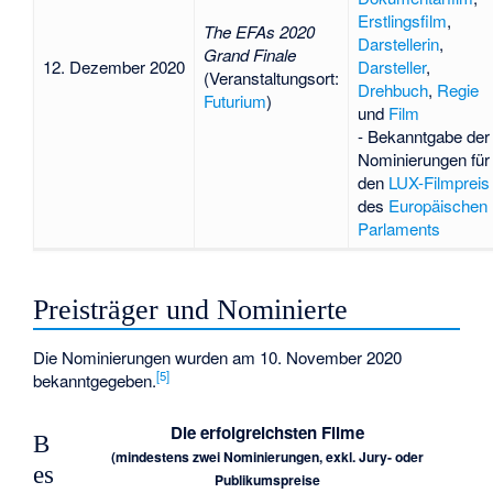
Erstlingsfilm
,
The EFAs 2020
Darstellerin
,
Grand Finale
12. Dezember 2020
Darsteller
,
(Veranstaltungsort:
Drehbuch
,
Regie
Futurium
)
und
Film
- Bekanntgabe der
Nominierungen für
den
LUX-Filmpreis
des
Europäischen
Parlaments
Preisträger und Nominierte
Die Nominierungen wurden am 10. November 2020
[
5
]
bekanntgegeben.
Die erfolgreichsten Filme
B
(mindestens zwei Nominierungen, exkl. Jury- oder
es
Publikumspreise