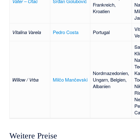
Vater – Otac
Srđan Golubović
Frankreich,
Na
Kroatien
Mi
Ja
Vit
Vitalina Varela
Pedro Costa
Portugal
Ve
Sa
Kl
Nat
Te
Nordmazedonien,
K
Willow / Vrba
Milčo Mančevski
Ungarn, Belgien,
To
Albanien
Ni
Ri
Ne
Pe
Ca
Weitere Preise