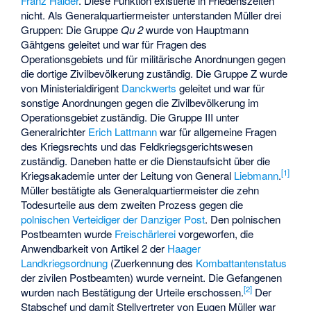
Franz Halder
. Diese Funktion existierte in Friedenszeiten
nicht. Als Generalquartiermeister unterstanden Müller drei
Gruppen: Die Gruppe
Qu 2
wurde von Hauptmann
Gähtgens geleitet und war für Fragen des
Operationsgebiets und für militärische Anordnungen gegen
die dortige Zivilbevölkerung zuständig. Die Gruppe Z wurde
von Ministerialdirigent
Danckwerts
geleitet und war für
sonstige Anordnungen gegen die Zivilbevölkerung im
Operationsgebiet zuständig. Die Gruppe III unter
Generalrichter
Erich Lattmann
war für allgemeine Fragen
des Kriegsrechts und das Feldkriegsgerichtswesen
zuständig. Daneben hatte er die Dienstaufsicht über die
[
1
]
Kriegsakademie unter der Leitung von General
Liebmann
.
Müller bestätigte als Generalquartiermeister die zehn
Todesurteile aus dem zweiten Prozess gegen die
polnischen Verteidiger der Danziger Post
. Den polnischen
Postbeamten wurde
Freischärlerei
vorgeworfen, die
Anwendbarkeit von Artikel 2 der
Haager
Landkriegsordnung
(Zuerkennung des
Kombattantenstatus
der zivilen Postbeamten) wurde verneint. Die Gefangenen
[
2
]
wurden nach Bestätigung der Urteile erschossen.
Der
Stabschef und damit Stellvertreter von Eugen Müller war