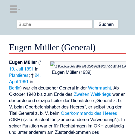
Eugen Müller (General)
Eugen Müller
(*
(c) Bundesarchiv, Bild 183-2005-0428-502 / CC-BY-SA 3.0
19. Juli
1891
in
Eugen Müller (1939)
Plantières
; †
24.
April
1951
in
Berlin
) war ein deutscher General in der
Wehrmacht
. Ab
Oktober 1940 bis zum Ende des
Zweiten Weltkriegs
war er
der erste und einzige Leiter der Dienststelle „
General z. b.
V. beim Oberbefehlshaber des Heeres
“, er selbst trug den
Titel General z. b. V. beim
Oberkommando des Heeres
(OKH) (z. b. V. steht für „zur besonderen Verwendung“.). In
seiner Funktion war er für Rechtsfragen im OKH zuständig
und unter anderem am Zustandekommen des