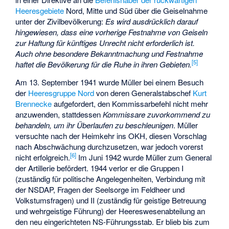
Heeresgebiete
Nord, Mitte und Süd über die Geiselnahme
unter der Zivilbevölkerung:
Es wird ausdrücklich darauf
hingewiesen, dass eine vorherige Festnahme von Geiseln
zur Haftung für künftiges Unrecht nicht erforderlich ist.
Auch ohne besondere Bekanntmachung und Festnahme
[
5
]
haftet die Bevölkerung für die Ruhe in ihren Gebieten.
Am 13. September 1941 wurde Müller bei einem Besuch
der
Heeresgruppe Nord
von deren Generalstabschef
Kurt
Brennecke
aufgefordert, den Kommissarbefehl nicht mehr
anzuwenden, stattdessen
Kommissare zuvorkommend zu
behandeln, um ihr Überlaufen zu beschleunigen
. Müller
versuchte nach der Heimkehr ins OKH, diesen Vorschlag
nach Abschwächung durchzusetzen, war jedoch vorerst
[
6
]
nicht erfolgreich.
Im Juni 1942 wurde Müller zum General
der Artillerie befördert. 1944 verlor er die Gruppen I
(zuständig für politische Angelegenheiten, Verbindung mit
der NSDAP, Fragen der Seelsorge im Feldheer und
Volkstumsfragen) und II (zuständig für geistige Betreuung
und wehrgeistige Führung) der Heereswesenabteilung an
den neu eingerichteten NS-Führungsstab. Er blieb bis zum