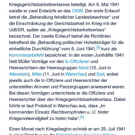
Kriegsgerichtsbarkeitserlasses beteiligt. Am 6. Mai 1941
sandte er zwei Entwürfe an das
OKW
. Der erste Entwurf
betraf die „Behandlung feindlicher Landesbewohner“ und
die Einschränkung der Gerichtsbarkeit im Krieg mit der
UdSSR, später als „Kriegsgerichtsbarkeitserlass“
bezeichnet. Der zweite Entwurf betraf die Richtlinien
betreffend die „Behandlung politischer Hoheitsträger für die
[
3
]
einheitliche Durchführung“ vom 6. Juni 1941,
kurz als
Kommissarbefehl
bezeichnet. In der ersten Junihälfte 1941
hielt Müller Vorträge vor den
Ic-Offizieren
und
Heeresrichtern der Heeresgruppen
Nord
(10. Juni in
Allenstein
),
Mitte
(11. Juni in
Warschau
) und
Süd
, wobei
jeweils auch die Ic-Offiziere und Heeresrichter der
unterstellten Armeen und Panzergruppen anwesend waren.
Bei diesen Vorträgen unterrichtete er die Offiziere und
Heeresrichter über den Kriegsgerichtsbarkeitserlass. Dabei
führte er laut Protokoll in Warschau aus, dass „im
kommenden Einsatz
Rechtsempfinden u. U. hinter
[
4
]
Kriegsnotwendigkeit
zu treten habe“.
Einen Monat nach Kriegsbeginn schrieb er am 25. Juli 1941
in einer Direktive an die
Befehlshaber der rückwärtigen