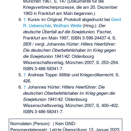
München 1967, S. 147 (Dokumente für die
Kriegsverbrecherprozesse, die am 20. Dezember
1963 in Frankfurt am Main begannen.)
↑
Kursiv im Original, Protokoll abgedruckt bei
Gerd
R. Ueberschär
,
Wolfram Wette
(Hrsg.):
Der
deutsche Überfall auf die Sowjetunion.
Fischer,
Frankfurt am Main 1997,
ISBN 3-596-24437-4
, S.
283f / vergl. Johannes Hürter:
Hitlers Heerführer:
Die deutschen Oberbefehlshaber im Krieg gegen
die Sowjetunion 1941/42
. Oldenbourg
Wissenschaftsverlag, München 2007, S. 253–254.
ISBN 3-486-58341-7
.
↑
Andreas Toppe:
Militär und Kriegsvölkerrecht
, S.
426.
↑
Johannes Hürter:
Hitlers Heerführer: Die
deutschen Oberbefehlshaber im Krieg gegen die
Sowjetunion 1941/42
. Oldenbourg
Wissenschaftsverlag, München 2007, S. 400–402.
ISBN 3-486-58341-7
.
Normdaten (Person):
| Kein GND-
Personendatensatz. Letzte Überprüfung: 13. Januar 2023.