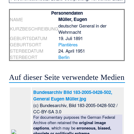
Personendaten
Müller, Eugen
NAME
deutscher General in der
KURZBESCHREIBUNG
Wehrmacht
GEBURTSDATUM
19. Juli 1891
GEBURTSORT
Plantières
STERBEDATUM
24. April 1951
STERBEORT
Berlin
Auf dieser Seite verwendete Medien
Bundesarchiv Bild 183-2005-0428-502,
General Eugen Müller.jpg
(c) Bundesarchiv, Bild 183-2005-0428-502 /
CC-BY-SA 3.0
For documentary purposes the German Federal
Archive often retained the
original image
captions
, which may be
erroneous, biased,
obsolete or politically extreme
.