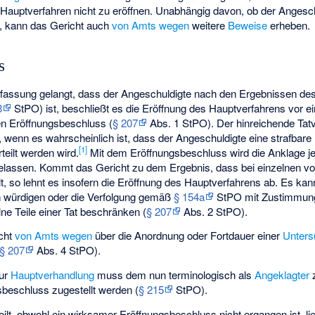
auptverfahren nicht zu eröffnen. Unabhängig davon, ob der Angesch
, kann das Gericht auch
von Amts wegen
weitere
Beweise
erheben.
s
fassung gelangt, dass der Angeschuldigte nach den Ergebnissen des
3
StPO) ist, beschließt es die Eröffnung des Hauptverfahrens vor 
hen Eröffnungsbeschluss (
§ 207
Abs. 1 StPO). Der hinreichende Tatve
, wenn es wahrscheinlich ist, dass der Angeschuldigte eine strafbar
[
1
]
teilt werden wird.
Mit dem Eröffnungsbeschluss wird die Anklage je
elassen. Kommt das Gericht zu dem Ergebnis, dass bei einzelnen vo
lt, so lehnt es insofern die Eröffnung des Hauptverfahrens ab. Es kan
h würdigen oder die Verfolgung gemäß
§ 154a
StPO mit Zustimmun
lne Teile einer Tat beschränken (
§ 207
Abs. 2 StPO).
icht
von Amts wegen
über die Anordnung oder Fortdauer einer
Unters
§ 207
Abs. 4 StPO).
zur
Hauptverhandlung
muss dem nun terminologisch als
Angeklagter
sbeschluss zugestellt werden (
§ 215
StPO).
ilt, obwohl ein wirksamer Eröffnungsbeschluss nicht ergangen ist, li