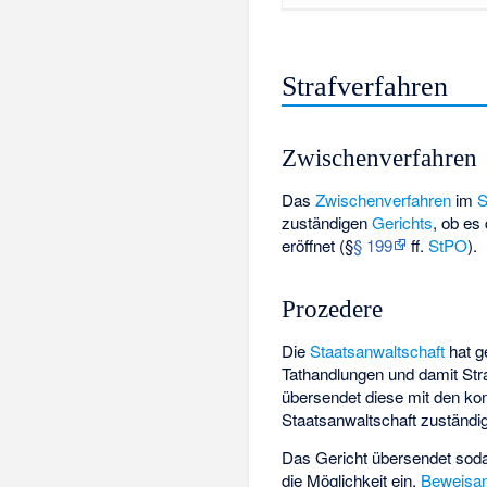
Strafverfahren
Zwischenverfahren
Das
Zwischenverfahren
im
S
zuständigen
Gerichts
, ob es
eröffnet (§
§ 199
ff.
StPO
).
Prozedere
Die
Staatsanwaltschaft
hat g
Tathandlungen und damit Straf
übersendet diese mit den ko
Staatsanwaltschaft zuständig
Das Gericht übersendet soda
die Möglichkeit ein,
Beweisan