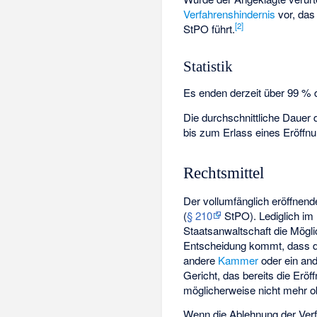
Verfahrenshindernis
vor, das
[
2
]
StPO führt.
Statistik
Es enden derzeit über 99 % 
Die durchschnittliche Dauer
bis zum Erlass eines Eröffn
Rechtsmittel
Der vollumfänglich eröffnend
(
§ 210
StPO). Lediglich im 
Staatsanwaltschaft die Mögli
Entscheidung kommt, dass di
andere
Kammer
oder ein and
Gericht, das bereits die Er
möglicherweise nicht mehr ob
Wenn die Ablehnung der Verfa