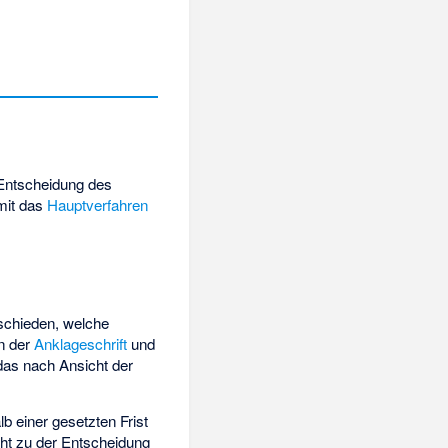
 Entscheidung des
amit das
Hauptverfahren
schieden, welche
in der
Anklageschrift
und
das nach Ansicht der
b einer gesetzten Frist
cht zu der Entscheidung