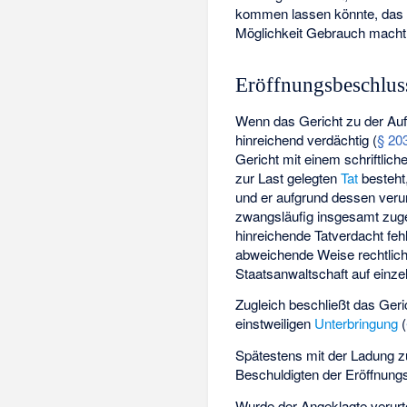
kommen lassen könnte, das H
Möglichkeit Gebrauch macht
Eröffnungsbeschlus
Wenn das Gericht zu der Auf
hinreichend verdächtig
(
§ 20
Gericht mit einem schriftlic
zur Last gelegten
Tat
besteht
und er aufgrund dessen verur
zwangsläufig insgesamt zug
hinreichende Tatverdacht feh
abweichende Weise rechtlic
Staatsanwaltschaft auf einze
Zugleich beschließt das Ger
einstweiligen
Unterbringung
(
Spätestens mit der Ladung 
Beschuldigten der Eröffnung
Wurde der Angeklagte verurte