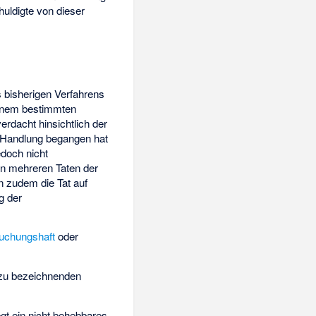
uldigte von dieser
 bisherigen Verfahrens
einem bestimmten
rdacht hinsichtlich der
e Handlung begangen hat
doch nicht
n mehreren Taten der
n zudem die Tat auf
g der
uchungshaft
oder
zu bezeichnenden
egt ein nicht behebbares