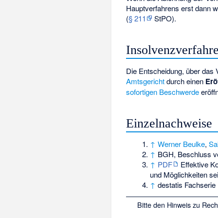
Hauptverfahrens erst dann w
(
§ 211
StPO).
Insolvenzverfahr
Die Entscheidung, über das
Amtsgericht
durch einen
Erö
sofortigen Beschwerde
eröffn
Einzelnachweise
↑
Werner Beulke
,
Sa
↑
BGH, Beschluss v
↑
PDF
Effektive Ko
und Möglichkeiten se
↑
destatis Fachserie
Bitte den
Hinweis zu Rec