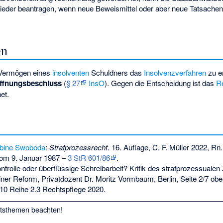
ieder beantragen, wenn neue Beweismittel oder aber neue Tatsache
en
 Vermögen eines
insolventen
Schuldners das
Insolvenzverfahren
zu er
ffnungsbeschluss
(
§ 27
InsO
). Gegen die Entscheidung ist das
R
et.
bine Swoboda
:
Strafprozessrecht
. 16. Auflage, C. F. Müller 2022, Rn.
om 9. Januar 1987 –
3 StR 601/86
.
ntrolle oder überflüssige Schreibarbeit? Kritik des strafprozessuale
iner Reform, Privatdozent Dr.
Moritz Vormbaum
, Berlin, Seite 2/7 ob
 10 Reihe 2.3 Rechtspflege 2020.
htsthemen
beachten!