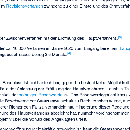
 im
Revisionsverfahren
zwingend zu einer Einstellung des Strafverf
[
3
]
der Zwischenverfahren mit der Eröffnung des Hauptverfahrens.
 der ca. 10.000 Verfahren im Jahre 2020 vom Eingang bei einem
Landg
[
4
]
ungsbeschlusses betrug 3,5 Monate.
e Beschluss ist nicht anfechtbar, gegen ihn besteht keine Möglichkeit
Falle der Ablehnung der Eröffnung des Hauptverfahrens – auch in Teil
chkeit der
sofortigen Beschwerde
zu. Das Beschwerdegericht kann, 
e Beschwerde der Staatsanwaltschaft zu Recht erhoben wurde, auch
erer Richter den Fall zu verhandeln hat. Hintergrund dieser Regelung 
öffnung des Hauptverfahrens abgelehnt hat, nunmehr voreingenommen
jektiv über die Schuld des Angeklagten urteilt.
hrenseröffnung rechtskräftig geworden ist, kann die Staatsanwaltsch