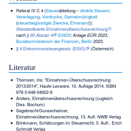
Referat IV C 4 (
Steuer
abteilung –
direkte Steuern
:
Veranlagung
,
Vordrucke
,
Gemeinnützigkeit
(
steuerbegünstigte Zwecke
,
Ehrenamt
)):
Standardisierte Einnahmenüberschussrechnung
nach
§ 60 Absatz 4
EStDV
; Anlage EÜR 2023
,
Bundesministerium der Finanzen
,
Berlin
2023.
§ 4 Einkommensteuergesetz (EStG)
(Österreich)
Literatur
Thomsen, Iris: "Einnahmen-Überschussrechnung
2013/2014", Haufe-Lexware, 10. Auflage 2014,
ISBN
978-3-648-04922-8
Anders, Einnahmenüberschussrechnung (zugleich
Diss. Bochum)
Segebrecht/Gunsenheimer,
Einnahmenüberschussrechnung, 13. Aufl. NWB Verlag
Brinkmann, Schätzungen im Steuerrecht, 3. Aufl., Erich
Schmidt Verlag