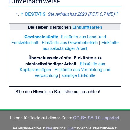
Einzelnachweise
↑
DESTATIS
:
Steuerhaushalt 2020 (PDF, 0,7 MB)
Die sieben deutschen
Einkunftsarten
:
Einkünfte aus Land- und
Gewinneinkünfte
Forstwirtschaft
|
Einkünfte aus Gewerbebetrieb
|
Einkünfte
aus selbständiger Arbeit
:
Überschusseinkünfte
Einkünfte aus
|
Einkünfte aus
nichtselbständiger Arbeit
Kapitalvermögen
|
Einkünfte aus Vermietung und
Verpachtung
|
sonstige Einkünfte
Bitte den
Hinweis zu Rechtsthemen
beachten!
Lizenz für Texte auf dieser Seite:
CC-BY-SA 3.0 Unported
.
Der original-Artikel ist
hier
abrufbar.
Hier
finden Sie Informationen zu