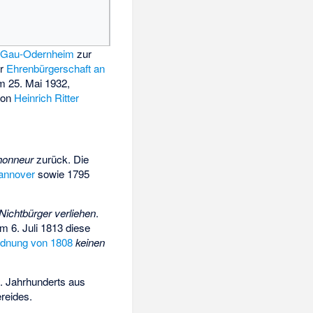
n
Gau-Odernheim
zur
er
Ehrenbürgerschaft an
 25. Mai 1932,
von
Heinrich Ritter
’honneur
zurück. Die
annover
sowie 1795
 Nichtbürger verliehen
.
 6. Juli 1813 diese
rdnung von 1808
keinen
9. Jahrhunderts aus
reides.