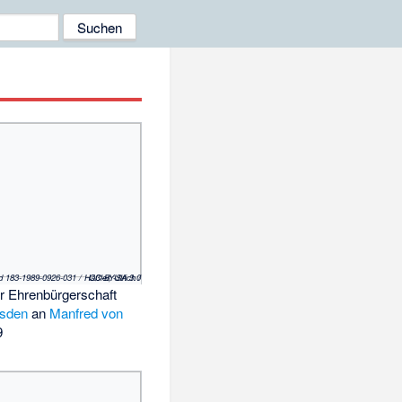
(c) Bundesarchiv, Bild 183-1989-0926-031 / Häßler, Ulrich / CC-BY-SA 3.0
er Ehrenbürgerschaft
sden
an
Manfred von
9