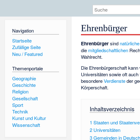
Ehrenbürger
Navigation
Startseite
Ehrenbürger
sind
natürlich
Zufällige Seite
die
mitgliedschaftlichen
Recht
Neu / Featured
Wahlrecht.
Die Ehrenbürgerschaft kann 
Themenportale
Universitäten sowie oft auc
Geographie
besondere
Verdienste
der ge
Geschichte
Körperschaft.
Religion
Gesellschaft
Sport
Inhaltsverzeichnis
Technik
Kunst und Kultur
1
Staaten und Staatenv
Wissenschaft
2
Universitäten
3
Gemeinden in Deutsch