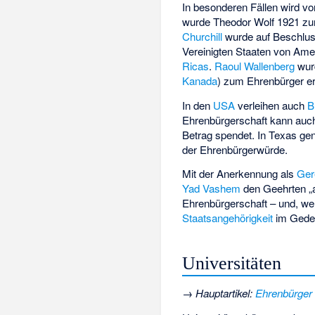
In besonderen Fällen wird v
wurde
Theodor Wolf
1921 zu
Churchill
wurde auf Beschlu
Vereinigten Staaten von Ame
Ricas
.
Raoul Wallenberg
wurd
Kanada
) zum Ehrenbürger er
In den
USA
verleihen auch
B
Ehrenbürgerschaft kann auc
Betrag spendet. In Texas ge
der Ehrenbürgerwürde.
Mit der Anerkennung als
Ger
Yad Vashem
den Geehrten „a
Ehrenbürgerschaft – und, wen
Staatsangehörigkeit
im Geden
Universitäten
→
Hauptartikel
:
Ehrenbürger