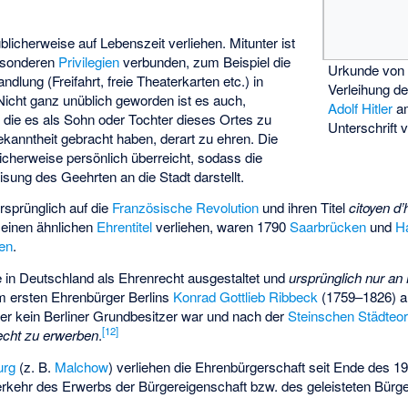
licherweise auf Lebenszeit verliehen. Mitunter ist
besonderen
Privilegien
verbunden, zum Beispiel die
Urkunde vo
ung (Freifahrt, freie Theaterkarten etc.) in
Verleihung d
Nicht ganz unüblich geworden ist es auch,
Adolf Hitler
am
 die es als Sohn oder Tochter dieses Ortes zu
Unterschrift 
kanntheit gebracht haben, derart zu ehren. Die
cherweise persönlich überreicht, sodass die
ung des Geehrten an die Stadt darstellt.
rsprünglich auf die
Französische Revolution
und ihren Titel
citoyen d
 einen ähnlichen
Ehrentitel
verliehen, waren 1790
Saarbrücken
und
H
en
.
 in Deutschland als Ehrenrecht ausgestaltet und
ursprünglich nur an
 ersten Ehrenbürger Berlins
Konrad Gottlieb Ribbeck
(1759–1826) am
er kein Berliner Grundbesitzer war und nach der
Steinschen Städteo
[
12
]
echt zu erwerben
.
urg
(z. B.
Malchow
) verliehen die Ehrenbürgerschaft seit Ende des 1
erkehr des Erwerbs der Bürgereigenschaft bzw. des geleisteten Bürge