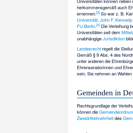
Universitäten können neben
herkommensgemäß auch Eh
[
3
]
ernennen.
So war z. B. Kar
Universität
.
John F. Kennedy
[
4
]
FU Berlin
.
Die Verleihung be
Universitäten seit dem
Mittel
unabhängige
Jurisdiktion
bild
Landesrecht
regelt die Stel
Gemäß § 9 Abs. 4 des Nordr
unter anderen die Ehrenbürg
Ehrensenatorinnen und Ehren
sein. Sie nehmen an Wahlen ni
Gemeinden in De
Rechtsgrundlage der Verleih
können die
Gemeindeordnung
Zweidrittelmehrheit
des
Geme