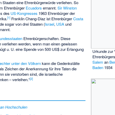
on Staaten eine Ehrenbürgerwürde verliehen. So
m Ehrenbürger
Ecuadors
ernannt.
Sir Winston
ss des
US-Kongresses
1963
Ehrenbürger der
[
1
]
rika
.
Franklin Chang-Diaz
ist Ehrenbürger
Costa
e sogar von drei Staaten (
Israel
,
USA
und
nannt.
undesstaaten
Ehrenbürgerschaften. Diese
h verliehen werden, wenn man einen gewissen
nügt u. U. eine Spende von 500 US$ zur Erlangung
Urkunde zur 
Ehrenbürgers
Salem
an
Ber
echter unter den Völkern
kann die Gedenkstätte
Baden
1934
ls Zeichen der Anerkennung für ihre Taten die
n sie verstorben sind, die israelische
[
2
]
ken – verleihen.“
 an Hochschulen