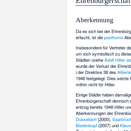
Ehrenbürgerschaf
Aberkennung
Da es sich bei der Ehrenbür
erlischt, ist die
posthume
Abe
Insbesondere für Vertreter d
um sich symbolisch zu dista
Städten (siehe
Adolf Hitler a
wurde der Verlust der Ehrenb
i der Direktive 38 des
Alliiert
1946 festgelegt. Dies setzte f
mithin nicht für Hitler.
Einige Städte haben damalig
Ehrenbürgerschaft dennoch 
entzog bereits 1948 Hitler u
Aberkennungen der Ehrenbürger
Düsseldorf
(2000),
Saarbrüc
Biedenkopf
(2007) und
Kleve