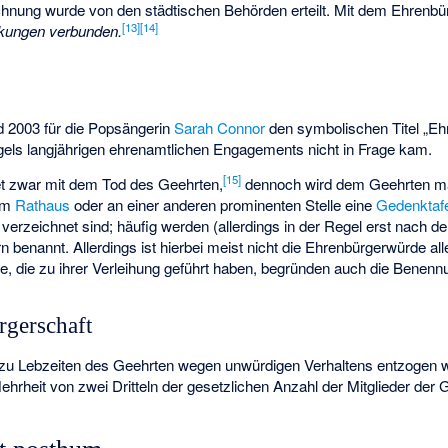
hnung wurde von den städtischen Behörden erteilt. Mit dem Ehrenbür
[
13
]
[
14
]
rkungen verbunden.
d 2003 für die Popsängerin
Sarah Connor
den symbolischen Titel „Ehr
els langjährigen ehrenamtlichen Engagements nicht in Frage kam.
[
15
]
t zwar mit dem Tod des Geehrten,
dennoch wird dem Geehrten m
 im
Rathaus
oder an einer anderen prominenten Stelle eine
Gedenktaf
verzeichnet sind; häufig werden (allerdings in der Regel erst nach 
 benannt. Allerdings ist hierbei meist nicht die Ehrenbürgerwürde all
, die zu ihrer Verleihung geführt haben, begründen auch die Benenn
rgerschaft
 zu Lebzeiten des Geehrten wegen unwürdigen Verhaltens entzogen 
hrheit von zwei Dritteln der gesetzlichen Anzahl der Mitglieder der