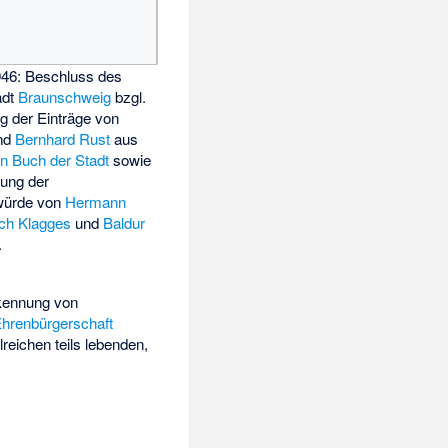
946: Beschluss des
adt
Braunschweig
bzgl.
g der Einträge von
und
Bernhard Rust
aus
n Buch der Stadt
sowie
ung der
würde von
Hermann
ich Klagges
und
Baldur
.
kennung von
hrenbürgerschaft
reichen teils lebenden,