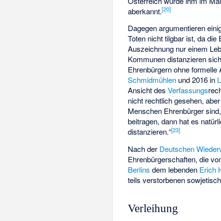
Österreich wurde ihm im Mai
[
20
]
aberkannt.
Dagegen argumentieren eini
Toten nicht tilgbar ist, da di
Auszeichnung nur einem Leb
Kommunen distanzieren sich 
Ehrenbürgern ohne formelle 
Schmidmühlen
und 2016 in
Ansicht des
Verfassungs
rec
nicht rechtlich gesehen, abe
Menschen Ehrenbürger sind, 
beitragen, dann hat es natürl
[
23
]
distanzieren.“
Nach der
Deutschen Wiederv
Ehrenbürgerschaften, die vo
Berlins
dem lebenden
Erich
teils verstorbenen sowjetisc
Verleihung