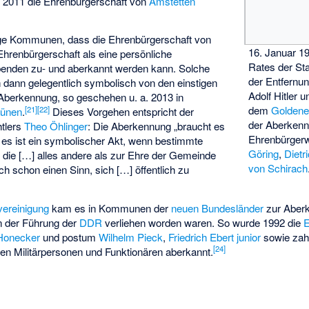
 2011 die Ehrenbürgerschaft von
Amstetten
ge Kommunen, dass die Ehrenbürgerschaft von
16. Januar 1
e Ehrenbürgerschaft als eine persönliche
Rates der St
enden zu- und aberkannt werden kann. Solche
der Entfernun
dann gelegentlich symbolisch von den einstigen
Adolf Hitler 
Aberkennung, so geschehen u. a. 2013 in
dem
Goldene
[
21
]
[
22
]
Lünen
.
Dieses Vorgehen entspricht der
der Aberkenn
htlers
Theo Öhlinger
: Die Aberkennung „braucht es
Ehrenbürger
r es ist ein symbolischer Akt, wenn bestimmte
Göring
,
Dietr
die […] alles andere als zur Ehre der Gemeinde
von Schirach
ich schon einen Sinn, sich […] öffentlich zu
ereinigung
kam es in Kommunen der
neuen Bundesländer
zur Aber
n der Führung der
DDR
verliehen worden waren. So wurde 1992 die
E
 Honecker
und postum
Wilhelm Pieck
,
Friedrich Ebert junior
sowie zahl
[
24
]
hen Militärpersonen und Funktionären aberkannt.