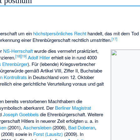
t posthum
gerschaft um ein
höchstpersönliches Recht
handelt, das mit dem Tod
[
17
]
rkennung einer Ehrenbürgerschaft rechtlich umstritten.
er
NS-Herrschaft
wurde dies vermehrt praktiziert,
[
18
]
[
19
]
nzieren.
Adolf Hitler
erhielt sie in rund 4000
ls Ehrenbürger
). Für (lebende) Kriegsverbrecher
ürgerwürde gemäß Artikel VIII, Ziffer II, Buchstabe
en Kontrollrats
in Deutschland vom 12. Oktober
reilich eine gerichtliche Verurteilung voraus und galt
en bereits verstorbenen Machthabern die
symbolisch aberkannt. Der
Berliner Magistrat
nd
Joseph Goebbels
die Ehrenbürgerschaft. Weitere
schaft Hitlers in neuerer Zeit erfolgten u. a. in
ken
(2001),
Aschersleben
(2006),
Bad Doberan
,
(2008) sowie in
Forst (Lausitz)
(2009). In