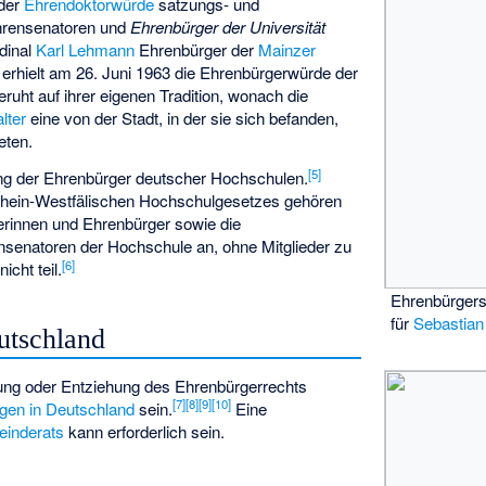
 der
Ehrendoktorwürde
satzungs- und
rensenatoren und
Ehrenbürger der Universität
dinal
Karl Lehmann
Ehrenbürger der
Mainzer
erhielt am 26. Juni 1963 die Ehrenbürgerwürde der
ruht auf ihrer eigenen Tradition, wonach die
alter
eine von der Stadt, in der sie sich befanden,
eten.
[
5
]
lung der Ehrenbürger deutscher Hochschulen.
hein-Westfälischen Hochschulgesetzes gehören
erinnen und Ehrenbürger sowie die
senatoren der Hochschule an, ohne Mitglieder zu
[
6
]
cht teil.
Ehrenbürgers
für
Sebastian
utschland
ung oder Entziehung des Ehrenbürgerrechts
[
7
]
[
8
]
[
9
]
[
10
]
en in Deutschland
sein.
Eine
inderats
kann erforderlich sein.