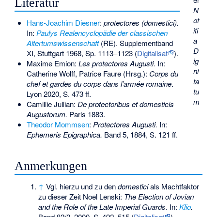
Literatur
N
ot
Hans-Joachim Diesner
:
protectores (domestici).
iti
In:
Paulys Realencyclopädie der classischen
a
Altertumswissenschaft
(RE). Supplementband
D
XI, Stuttgart 1968, Sp. 1113–1123 (
Digitalisat
).
ig
Maxime Emion:
Les protectores Augusti.
In:
ni
Catherine Wolff, Patrice Faure (Hrsg.):
Corps du
ta
chef et gardes du corps dans l’armée romaine
.
tu
Lyon 2020, S. 473 ff.
m
Camillie Jullian:
De protectoribus et domesticis
Augustorum.
Paris 1883.
Theodor Mommsen
:
Protectores Augusti.
In:
Ephemeris Epigraphica.
Band 5, 1884, S. 121 ff.
Anmerkungen
↑
Vgl. hierzu und zu den
domestici
als Machtfaktor
zu dieser Zeit Noel Lenski:
The Election of Jovian
and the Role of the Late Imperial Guards
. In:
Klio
.
Band 82/2, 2000, S. 492–515 (
Digitalisat
).