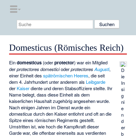
Domesticus (Römisches Reich)
Ein
domesticus
(oder
protector
) war ein Mitglied
der
protectores domestici
oder
protectores
Augusti
,
D
einer Einheit des
spätrömischen
Heeres
, die seit
ie
dem 4. Jahrhundert unter anderem als
Leibgarde
In
der
Kaiser
diente und deren Stabsoffiziere stellte. Ihr
si
Name belegt, dass diese Einheit als dem
g
kaiserlichen Haushalt zugehörig angesehen wurde.
ni
Nach einigen Jahren im Dienst wurde ein
e
domesticus
durch den Kaiser entlohnt und oft an die
n
Spitze eines römischen Regiments gestellt.
d
Umstritten ist, wie hoch die Kampfkraft dieser
er
Garde war, die offenbar einerseits aus verdienten
b