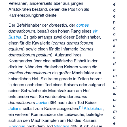
Veteranen, andererseits aber aus jungen
ei
Aristokraten bestand, denen die Position als
d
Karrieresprungbrett diente.
e
n
Der Befehlshaber der
domestici
, der
comes
c
domesticorum
, besaß den hohen Rang eines
vir
o
illustris
. Es gab anfangs zwei dieser Befehlshaber,
m
einen für die Kavallerie (
comes domesticorum
it
equitum
) sowie einen für die Infanterie (
comes
e
domesticorum peditum
). Aufgrund ihres
s
Kommandos über eine militärische Einheit in der
d
direkten Nähe des römischen Kaisers waren die
o
comites domesticorum
ein großer Machtfaktor am
m
kaiserlichen Hof. Sie traten gerade in Zeiten hervor,
e
in denen nach dem Tod eines Kaisers oder aufgrund
st
seiner Schwäche ein Machtvakuum am Hof
ic
entstanden war. So wurde etwa der
comes
or
domesticorum
Jovian
364 nach dem Tod Kaiser
u
[
1
]
Julians
selbst zum Kaiser ausgerufen.
Allobichus
,
m
ein weiterer Kommandeur der Leibwache, beteiligte
d
sich an den Machtkämpfen am Hof des Kaisers
e
Honorius
nach dem Tod
Stilichos
408. Auch Kaiser