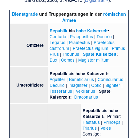
Dienstgrade
und Truppengattungen in der
römischen
Armee
Republik
bis
hohe Kaiserzeit
:
Centurio
|
Praepositus
|
Decurio
|
Legatus
|
Praefectus
|
Praefectus
Offiziere
castrorum
|
Praefectus vigilum
|
Primus
Pilus
|
Tribunus
Späte Kaiserzeit
:
Dux
|
Comes
|
Magister militum
bis
Republik
hohe Kaiserzeit:
Aquilifer
|
Beneficiarius
|
Cornicularius
|
Unteroffiziere
Decurio
|
Imaginifer
|
Optio
|
Signifer
|
Tesserarius
|
Vexillarius
Späte
Draconarius
Kaiserzeit:
bis
Republik
hohe
Primär:
Kaiserzeit:
Hastatus
|
Princeps
|
Triarius
|
Veles
Sonstige: