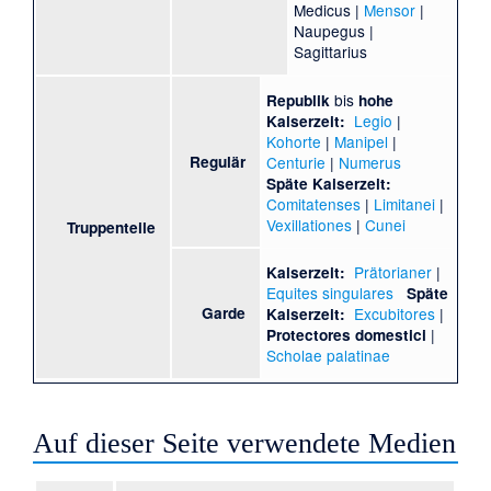
Medicus |
Mensor
|
Naupegus |
Sagittarius
bis
Republik
hohe
Legio
|
Kaiserzeit:
Kohorte
|
Manipel
|
Regulär
Centurie
|
Numerus
Späte Kaiserzeit:
Comitatenses
|
Limitanei
|
Vexillationes
|
Cunei
Truppenteile
Prätorianer
|
Kaiserzeit:
Equites singulares
Späte
Garde
Excubitores
|
Kaiserzeit:
|
Protectores domestici
Scholae palatinae
Auf dieser Seite verwendete Medien