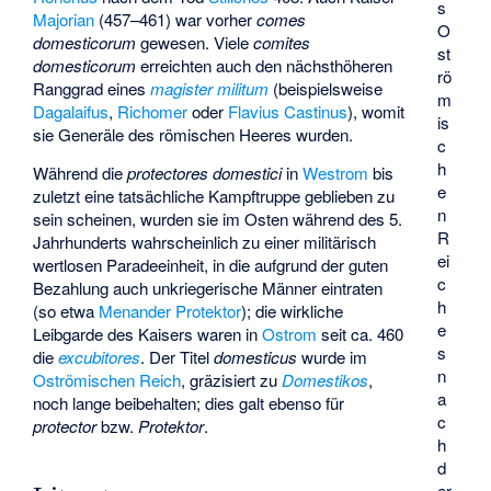
s
Majorian
(457–461) war vorher
comes
O
domesticorum
gewesen. Viele
comites
st
domesticorum
erreichten auch den nächsthöheren
rö
Ranggrad eines
magister militum
(beispielsweise
m
Dagalaifus
,
Richomer
oder
Flavius Castinus
), womit
is
sie Generäle des römischen Heeres wurden.
c
h
Während die
protectores domestici
in
Westrom
bis
e
zuletzt eine tatsächliche Kampftruppe geblieben zu
n
sein scheinen, wurden sie im Osten während des 5.
R
Jahrhunderts wahrscheinlich zu einer militärisch
ei
wertlosen Paradeeinheit, in die aufgrund der guten
c
Bezahlung auch unkriegerische Männer eintraten
h
(so etwa
Menander Protektor
); die wirkliche
e
Leibgarde des Kaisers waren in
Ostrom
seit ca. 460
s
die
excubitores
. Der Titel
domesticus
wurde im
n
Oströmischen Reich
, gräzisiert zu
Domestikos
,
a
noch lange beibehalten; dies galt ebenso für
c
protector
bzw.
Protektor
.
h
d
er