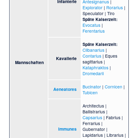
Infanterie
Antesignanus
|
Explorator
|
Rorarius
|
Speculator
| Tiro
Späte Kaiserzeit:
Evocatus
|
Ferentarius
Späte Kaiserzeit:
Clibanarius
|
Contarius
|
Eques
Kavallerie
sagittarius
|
Mannschaften
Kataphraktos
|
Dromedarii
Bucinator
|
Cornicen
|
Aeneatores
Tubicen
Architectus |
Ballistrarius |
Capsarius
| Fabrius |
Ferrarius |
Immunes
Gubernator |
Lapidarius | Librarius |