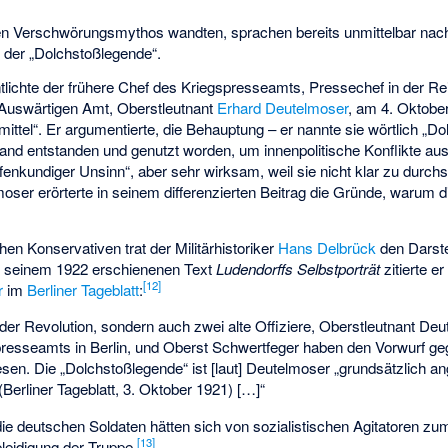
den Verschwörungsmythos wandten, sprachen bereits unmittelbar na
 der „Dolchstoßlegende“.
tlichte der frühere Chef des Kriegspresseamts, Pressechef in der Re
 Auswärtigen Amt, Oberstleutnant
Erhard Deutelmoser
, am 4. Oktobe
tel“. Er argumentierte, die Behauptung – er nannte sie wörtlich „Do
and entstanden und genutzt worden, um innenpolitische Konflikte aus
fenkundiger Unsinn“, aber sehr wirksam, weil sie nicht klar zu durch
er erörterte in seinem differenzierten Beitrag die Gründe, warum d
en Konservativen trat der Militärhistoriker
Hans Delbrück
den Darst
n seinem 1922 erschienenen Text
Ludendorffs Selbstporträt
zitierte e
[
12
]
r
im
Berliner Tageblatt
:
r der Revolution, sondern auch zwei alte Offiziere, Oberstleutnant Deu
presseamts in Berlin, und Oberst Schwertfeger haben den Vorwurf ge
en. Die „Dolchstoßlegende“ ist [laut] Deutelmoser „grundsätzlich a
(Berliner Tageblatt, 3. Oktober 1921) […]“
ie deutschen Soldaten hätten sich von sozialistischen Agitatoren zu
[
13
]
leidigung der Truppe.