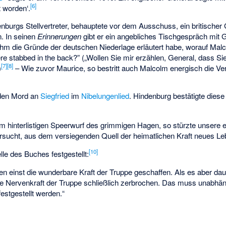
[
6
]
t worden‘.
enburgs Stellvertreter, behauptete vor dem Ausschuss, ein britischer
. In seinen
Erinnerungen
gibt er ein angebliches Tischgespräch mit 
 ihm die Gründe der deutschen Niederlage erläutert habe, worauf Mal
e stabbed in the back?” („Wollen Sie mir erzählen, General, dass Si
[
7
]
[
8
]
)
– Wie zuvor Maurice, so bestritt auch Malcolm energisch die V
 den Mord an
Siegfried
im
Nibelungenlied
. Hindenburg bestätigte diese
em hinterlistigen Speerwurf des grimmigen Hagen, so stürzte unsere e
rsucht, aus dem versiegenden Quell der heimatlichen Kraft neues Leb
[
10
]
lle des Buches festgestellt:
en einst die wunderbare Kraft der Truppe geschaffen. Als es aber dau
die Nervenkraft der Truppe schließlich zerbrochen. Das muss unabhän
festgestellt werden.“