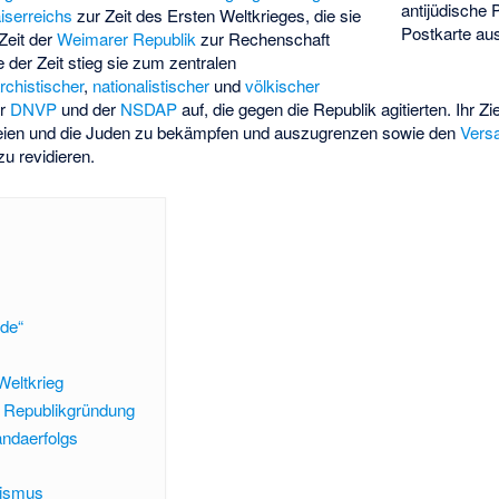
antijüdische
iserreichs
zur Zeit des Ersten Weltkrieges, die sie
Postkarte au
 Zeit der
Weimarer Republik
zur Rechenschaft
der Zeit stieg sie zum zentralen
chistischer
,
nationalistischer
und
völkischer
er
DNVP
und der
NSDAP
auf, die gegen die Republik agitierten. Ihr Zi
rteien und die Juden zu bekämpfen und auszugrenzen sowie den
Versa
u revidieren.
nde“
Weltkrieg
r Republikgründung
ndaerfolgs
lismus