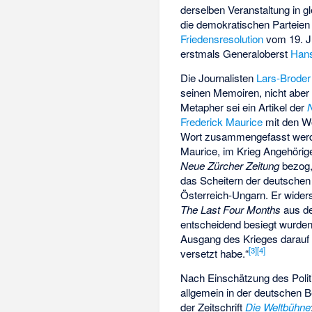
derselben Veranstaltung in 
die demokratischen Parteie
Friedensresolution
vom 19. Ju
erstmals Generaloberst
Hans
Die Journalisten
Lars-Broder 
seinen Memoiren, nicht aber
Metapher sei ein Artikel der
Frederick Maurice
mit den Wo
Wort zusammengefasst werden
Maurice, im Krieg Angehörige
Neue Zürcher Zeitung
bezog, 
das Scheitern der deutsche
Österreich-Ungarn. Er widers
The Last Four Months
aus de
entscheidend besiegt wurden.“
Ausgang des Krieges darauf 
[
3
]
[
4
]
versetzt habe.“
Nach Einschätzung des Poli
allgemein in der deutschen 
der Zeitschrift
Die Weltbühne