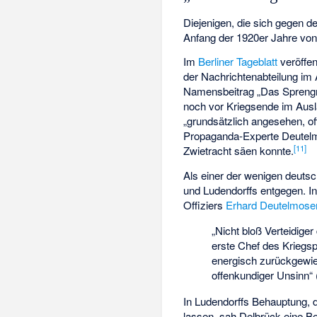
Diejenigen, die sich gegen 
Anfang der 1920er Jahre von
Im
Berliner Tageblatt
veröffen
der Nachrichtenabteilung im
Namensbeitrag „Das Sprengmit
noch vor Kriegsende im Ausl
„grundsätzlich angesehen, of
Propaganda-Experte Deutelmos
[
11
]
Zwietracht säen konnte.
Als einer der wenigen deutsch
und Ludendorffs entgegen. I
Offiziers
Erhard Deutelmose
„Nicht bloß Verteidige
erste Chef des Kriegs
energisch zurückgewies
offenkundiger Unsinn“ 
In Ludendorffs Behauptung, d
lassen, sah Delbrück eine Be