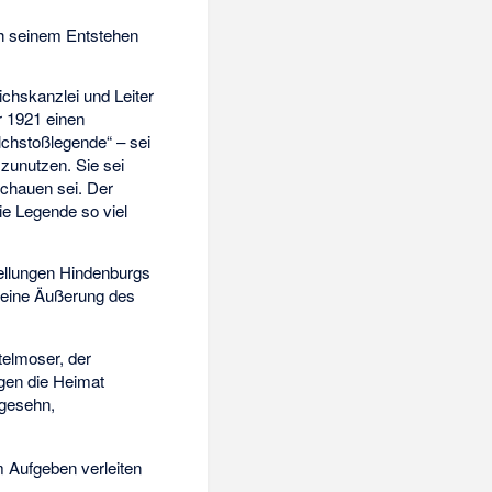
ch seinem Entstehen
ichskanzlei und Leiter
r 1921 einen
lchstoßlegende“ – sei
zunutzen. Sie sei
schauen sei. Der
ie Legende so viel
ellungen Hindenburgs
r eine Äußerung des
telmoser, der
gen die Heimat
ngesehn,
m Aufgeben verleiten