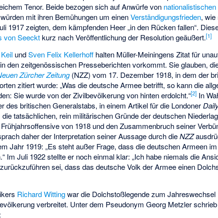
gleichem Tenor. Beide bezogen sich auf Anwürfe von
nationalistischen
n würden mit ihren Bemühungen um einen
Verständigungsfrieden
, wie
li 1917 zeigten, dem kämpfenden Heer „in den Rücken fallen“. Die
[
1
]
 von Seeckt
kurz nach Veröffentlichung der Resolution geäußert.
Keil
und
Sven Felix Kellerhoff
halten Müller-Meiningens Zitat für unaut
 in den zeitgenössischen Presseberichten vorkommt. Sie glauben, d
Neuen Zürcher Zeitung
(NZZ) vom 17. Dezember 1918, in dem der bri
rten zitiert wurde: „Was die deutsche Armee betrifft, so kann die all
[
2
]
: Sie wurde von der Zivilbevölkerung von hinten erdolcht.“
In Wah
r des britischen Generalstabs, in einem Artikel für die Londoner
Dail
die tatsächlichen, rein militärischen Gründe der deutschen Niederla
n Frühjahrsoffensive von 1918 und den Zusammenbruch seiner Verbü
prach daher der Interpretation seiner Aussage durch die
NZZ
ausdrü
m Jahr 1919: „Es steht außer Frage, dass die deutschen Armeen im 
 Im Juli 1922 stellte er noch einmal klar: „Ich habe niemals die Ansi
zurückzuführen sei, dass das deutsche Volk der Armee einen Dolch
tikers
Richard Witting
war die Dolchstoßlegende zum Jahreswechsel
Bevölkerung verbreitet. Unter dem Pseudonym Georg Metzler schrieb 
: