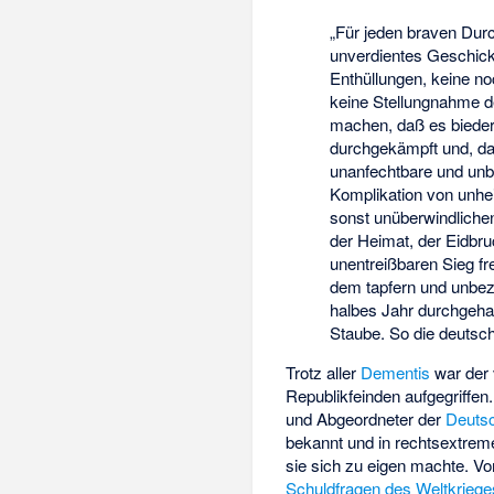
„Für jeden braven Dur
unverdientes Geschick 
Enthüllungen, keine n
keine Stellungnahme d
machen, daß es bieder,
durchgekämpft und, dan
unanfechtbare und unb
Komplikation von unhe
sonst unüberwindlichen
der Heimat, der Eidbru
unentreißbaren Sieg fr
dem tapfern und unbez
halbes Jahr durchgeha
Staube. So die deutsc
Trotz aller
Dementis
war der
Republikfeinden aufgegriffen
und Abgeordneter der
Deutsc
bekannt und in rechtsextrem
sie sich zu eigen machte. V
Schuldfragen des Weltkriege