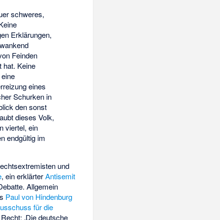
euer schweres,
 Keine
gen Erklärungen,
g wankend
 von Feinden
 hat. Keine
 eine
rreizung eines
icher Schurken in
blick den sonst
aubt dieses Volk,
viertel, ein
n endgültig im
Rechtsextremisten und
e
, ein erklärter
Antisemit
e Debatte. Allgemein
ls
Paul von Hindenburg
usschuss für die
 Recht: ‚Die deutsche