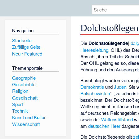
Dolchstoßlegen
Navigation
Startseite
Die
Dolchstoßlegende
[
ˈdɔl
Zufällige Seite
Heeresleitung
, OHL) des De
Neu / Featured
Absicht, ihren Teil der Schu
Der OHL gelang es so, diese V
Themenportale
Führung und den Ausgang de
Geographie
Beschuldigt wurden vorrang
Geschichte
Demokratie
und
Juden
. Sie 
Religion
Bolschewisten
“, „vaterlands
Gesellschaft
bezeichnet. Der Dolchstoßl
Sport
Weltkrieg nicht militärisch b
Technik
auf deutsches Reichsgebiet 
Kunst und Kultur
sowie der
Waffenstillstand
wu
Wissenschaft
am
deutschen Heer
dargestel
Die Dolchstoßlegende gilt
ze