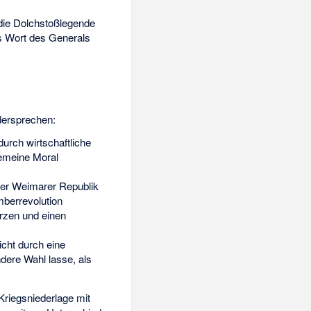
r die Dolchstoßlegende
s Wort des Generals
dersprechen:
urch wirtschaftliche
gemeine Moral
der Weimarer Republik
mberrevolution
rzen und einen
icht durch eine
dere Wahl lasse, als
Kriegsniederlage mit