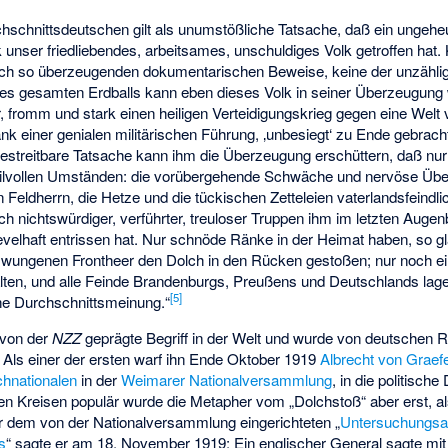
chschnittsdeutschen gilt als unumstößliche Tatsache, daß ein ungeh
unser friedliebendes, arbeitsames, unschuldiges Volk getroffen hat.
och so überzeugenden dokumentarischen Beweise, keine der unzähli
es gesamten Erdballs kann eben dieses Volk in seiner Überzeugun
 fromm und stark einen heiligen Verteidigungskrieg gegen eine Welt
k einer genialen militärischen Führung, ‚unbesiegt‘ zu Ende gebracht
estreitbare Tatsache kann ihm die Überzeugung erschüttern, daß nur
ilvollen Umständen: die vorübergehende Schwäche und nervöse Übe
 Feldherrn, die Hetze und die tückischen Zetteleien vaterlandsfeindl
ch nichtswürdiger, verführter, treuloser Truppen ihm im letzten Augen
evelhaft entrissen hat. Nur schnöde Ränke in der Heimat haben, so gl
wungenen Frontheer den Dolch in den Rücken gestoßen; nur noch ein 
lten, und alle Feinde Brandenburgs, Preußens und Deutschlands lage
[
5
]
he Durchschnittsmeinung.“
 von der
NZZ
geprägte Begriff in der Welt und wurde von deutschen 
. Als einer der ersten warf ihn Ende Oktober 1919
Albrecht von Graef
hnationalen
in der
Weimarer Nationalversammlung
, in die politisch
en Kreisen populär wurde die Metapher vom „Dolchstoß“ aber erst, a
or dem von der Nationalversammlung eingerichteten „
Untersuchungsa
s
“ sagte er am 18. November 1919: Ein englischer General sagte mit