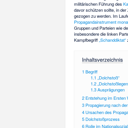
militärischen Führung des
Ka
davor schützen sollte, in der
gezogen zu werden. Im Laufe 
Propagandainstrument
monar
Gruppen und Parteien wie d
insbesondere die linken Pa
Kampfbegriff
„Schanddiktat“
z
Inhaltsverzeichnis
1
Begriff
1.1
„Dolchstoß“
1.2
„Dolchstoßlege
1.3
Ausprägungen
2
Entstehung im Ersten 
3
Propagierung nach de
4
Ursachen des Propaga
5
Dolchstoßprozess
6
Rolle im Nationalsozia