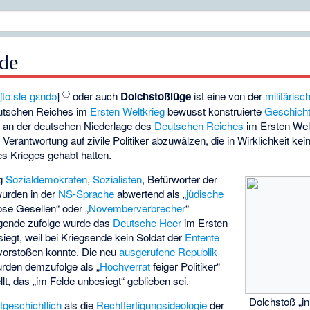
de
ⓘ
çʃtoːsleˌɡɛndə
]
oder auch
Dolchstoßlüge
ist eine von der
militäris
utschen Reiches im
Ersten Weltkrieg
bewusst konstruierte
Geschicht
ld an der deutschen Niederlage des
Deutschen Reiches
im Ersten Welt
erantwortung auf zivile Politiker abzuwälzen, die in Wirklichkeit keine
s Krieges gehabt hatten.
ig
Sozialdemokraten
,
Sozialisten
, Befürworter der
wurden in der
NS-Sprache
abwertend als „
jüdische
lose Gesellen“ oder „
Novemberverbrecher
“
egende zufolge wurde das
Deutsche Heer
im Ersten
esiegt, weil bei Kriegsende kein Soldat der
Entente
vorstoßen konnte. Die neu
ausgerufene Republik
rden demzufolge als „
Hochverrat
feiger Politiker“
lt, das „im Felde unbesiegt“ geblieben sei.
Dolchstoß „i
itgeschichtlich
als die
Rechtfertigungsideologie
der