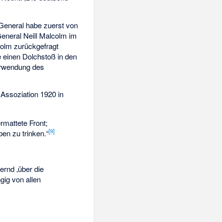
 General habe zuerst von
General
Neill Malcolm
im
colm zurückgefragt
e einen Dolchstoß in den
erwendung des
 Assoziation 1920 in
rmattete Front;
[
9
]
en zu trinken.“
ernd ‚über die
gig von allen