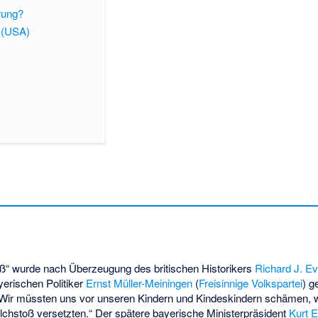
ärung?
t (USA)
“ wurde nach Überzeugung des britischen Historikers
Richard J. E
rischen Politiker
Ernst Müller-Meiningen
(
Freisinnige Volkspartei
) g
ir müssten uns vor unseren Kindern und Kindeskindern schämen, we
lchstoß versetzten.“ Der spätere bayerische Ministerpräsident
Kurt E