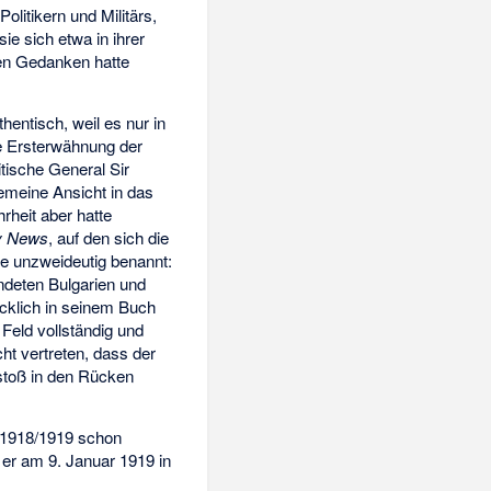
Politikern und Militärs,
 sie sich etwa in ihrer
sen Gedanken hatte
hentisch, weil es nur in
ie Ersterwähnung der
tische General Sir
gemeine Ansicht in das
rheit aber hatte
y News
, auf den sich die
ge unzweideutig benannt:
ndeten Bulgarien und
cklich in seinem Buch
Feld vollständig und
cht vertreten, dass der
stoß in den Rücken
 1918/1919 schon
er am 9. Januar 1919 in