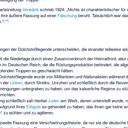
arteizeitung
Vorwärts
schrieb 1924: „Nichts ist charakteristischer fü
t ihre äußere Fassung auf einer
Fälschung
beruht. Tatsächlich war da
[
14
]
.“
ungen der Dolchstoßlegende unterscheiden, die einander teilweise wi
rt die Niederlage durch einen Zusammenbruch der Heimatfront, also d
 im Deutschen Reich, die die Rüstungsproduktion behindert, die all
pfenden Truppen so geschwächt hätten.
Dolchstoßlegende wurde von Militaristen und Nationalisten während 
en der
Linken
, durch Streiks, Unruhen und schließlich durch die Nove
strengungen untergraben zu haben, um das kaiserliche Regime zu stü
rrichten.
ng schließlich sah hierbei
Juden
am Werk, denen unterstellt wurde, n
aufgrund ihres
Erbguts
so gehandelt zu haben, das ihnen gar keine an
e
“ zu wühlen und zu agitieren.
zweite Fassung eine Verschwörungstheorie, da nur sie die deutsche 