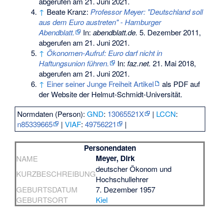
abgerufen am 21. Juni 2021
.
↑
Beate Kranz:
Professor Meyer: "Deutschland soll
aus dem Euro austreten" - Hamburger
Abendblatt.
In:
abendblatt.de.
5. Dezember 2011,
abgerufen am 21. Juni 2021
.
↑
Ökonomen-Aufruf: Euro darf nicht in
Haftungsunion führen.
In:
faz.net.
21. Mai 2018,
abgerufen am 21. Juni 2021
.
↑
Einer seiner Junge Freiheit Artikel
als PDF auf
der Website der Helmut-Schmidt-Universität.
Normdaten (Person):
GND
:
13065521X
|
LCCN
:
n85339665
|
VIAF
:
49756221
|
Personendaten
Meyer, Dirk
NAME
deutscher Ökonom und
KURZBESCHREIBUNG
Hochschullehrer
GEBURTSDATUM
7. Dezember 1957
GEBURTSORT
Kiel