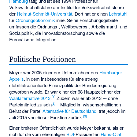
Hamburg
tätig und ist seit 1994 Professor für
Volkswirtschaftslehre am Institut für Volkswirtschaftslehre
der
Helmut-Schmidt-Universität
. Dort hat er einen
Lehrstuhl
für
Ordnungsökonomik
inne. Seine Forschungsgebiete
umfassen die Ordnungs-, Wettbewerbs-, Arbeitsmarkt- und
Sozialpolitik, die Innovationsforschung sowie die
Europäische Integration.
Politische Positionen
Meyer war 2005 einer der Unterzeichner des
Hamburger
Appells
, in dem insbesondere für eine streng
stabilitätsorientierte Finanzpolitik der Bundesregierung
geworben wurde. Er war einer der 68 Hauptzeichner der
[1]
Wahlalternative 2013
.
Zudem war er ab 2013 –- ohne
[2]
Parteimitglied zu sein
– Mitglied im wissenschaftlichen
Beirat der Partei
Alternative für Deutschland
, trat jedoch im
[3]
Juli 2015 von dieser Funktion zurück.
Einer breiteren Öffentlichkeit wurde Meyer bekannt, als er
sich für die vom ehemaligen
BDI
-Präsidenten
Hans-Olaf