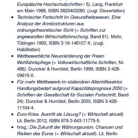
Europäische Hochschulschriften
/ 5). Lang, Frankfurt
am Main 1988,
ISBN 3820403280
. (zugl. Dissertation)
Technischer Fortschritt im Gesundheitswesen. Eine
Analyse der Anreizstrukturen aus
ordnungstheoretischer Sicht
(=
Schriften zur
angewandten Wirtschaftsforschung
, Band 61). Mohr,
Tübingen 1993,
ISBN 3-16-146107-X
. (zugl.
Habilitation)
Wettbewerbliche Neuorientierung der Freien
Wohlfahrtspflege
(=
Volkswirtschaftliche Schriften
, Nr.
486). Duncker & Humblot, Berlin 1999,
ISBN 3-428-
09615-0
.
Für mehr Wettbewerb im stationären Altenhilfesektor.
Handlungsbedarf aufgrund Kapazitätsprognose 2050
(=
Schriften der Gesellschaft für Sozialen Fortschritt
, Band
24). Duncker & Humblot, Berlin 2003,
ISBN 3-428-
11104-4
.
Euro-Krise. Austritt als Lösung?
(=
Wirtschaft aktuell
)
Lit, Berlin 2012,
ISBN 978-3-643-11775-5
.
hrsg.:
Die Zukunft der Währungsunion. Chancen und
Risiken des Euros
(=
Wirtschaft aktuell
). Lit, Berlin