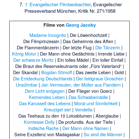
↑
Evangelischer Filmbeobachter
, Evangelischer
Presseverband München, Kritik Nr. 271/1958
Filme von
Georg Jacoby
Madame Incognito
|
Die Löwenhochzeit
|
Die Filmprinzessin
|
Das Geheimnis des Affen
|
Die Flammentänzerin
|
Der letzte Flug
|
Die Tänzerin
|
König Motor
|
Der Mann ohne Gedächtnis
|
Irrende Liebe
|
Der schwarze Moritz
|
Ein tolles Mädel
|
Ein toller Einfall
|
Die Braut des Reserveleutnants oder „Fürs Vaterland“
|
Der Skandal
|
Bogdan Stimoff
|
Das zweite Leben
|
Gold
|
Die Entdeckung Deutschlands
|
Der feldgraue Groschen
|
Unsühnbar
|
Jan Vermeulen, der Müller aus Flandern
|
Dem Licht entgegen
|
Der Flieger von Goerz
|
Keimendes Leben
|
Das Schwabemädle
|
Das Karussell des Lebens
|
Moral und Sinnlichkeit
|
Kreuziget sie!
|
Vendetta
|
Das Teehaus zu den 10 Lotosblumen
|
Aberglaube
|
Komtesse Dolly
|
De profundis. Aus der Tiefe
|
Indische Rache
|
Der Mann ohne Namen
|
Seine Exzellenz von Madagaskar
|
So sind die Männer
|