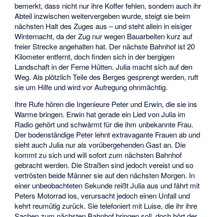
bemerkt, dass nicht nur ihre Koffer fehlen, sondern auch ihr
Abteil inzwischen weitervergeben wurde, steigt sie beim
nächsten Halt des Zuges aus – und steht allein in eisiger
Winternacht, da der Zug nur wegen Bauarbeiten kurz auf
freier Strecke angehalten hat. Der nächste Bahnhof ist 20
Kilometer entfernt, doch finden sich in der bergigen
Landschaft in der Ferne Hütten. Julia macht sich auf den
Weg. Als plötzlich Teile des Berges gesprengt werden, ruft
sie um Hilfe und wird vor Aufregung ohnmächtig.
Ihre Rufe hören die Ingenieure Peter und Erwin, die sie ins
Warme bringen. Erwin hat gerade ein Lied von Julia im
Radio gehört und schwärmt für die ihm unbekannte Frau.
Der bodenständige Peter lehnt extravagante Frauen ab und
sieht auch Julia nur als vorübergehenden Gast an. Die
kommt zu sich und will sofort zum nächsten Bahnhof
gebracht werden. Die Straßen sind jedoch vereist und so
vertrösten beide Männer sie auf den nächsten Morgen. In
einer unbeobachteten Sekunde reißt Julia aus und fährt mit
Peters Motorrad los, verursacht jedoch einen Unfall und
kehrt reumütig zurück. Sie telefoniert mit Luise, die ihr ihre
Sachen zum nächsten Bahnhof bringen soll, doch hört der