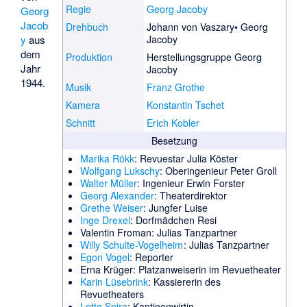
Regie
Georg Jacoby
Georg
Jacob
Drehbuch
Johann von Vaszary
Georg
y
aus
Jacoby
dem
Produktion
Herstellungsgruppe Georg
Jahr
Jacoby
1944.
Musik
Franz Grothe
Kamera
Konstantin Tschet
Schnitt
Erich Kobler
Besetzung
Marika Rökk
: Revuestar Julia Köster
Wolfgang Lukschy
: Oberingenieur Peter Groll
Walter Müller
: Ingenieur Erwin Forster
Georg Alexander
: Theaterdirektor
Grethe Weiser
: Jungfer Luise
Inge Drexel
: Dorfmädchen Resi
Valentin Froman
: Julias Tanzpartner
Willy Schulte-Vogelheim
: Julias Tanzpartner
Egon Vogel
: Reporter
Erna Krüger
: Platzanweiserin im Revuetheater
Karin Lüsebrink
: Kassiererin des
Revuetheaters
Lotte Spira
: Kantinenwirtin