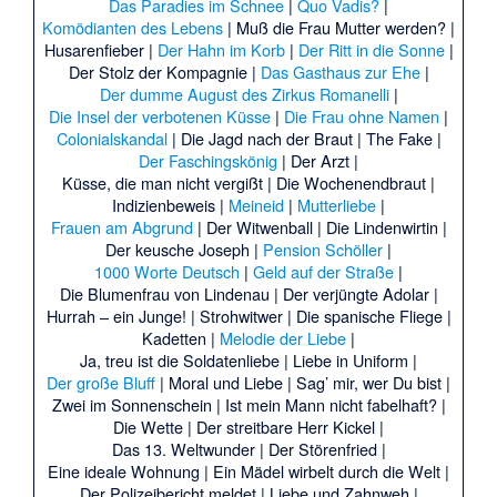
Das Paradies im Schnee
|
Quo Vadis?
|
Komödianten des Lebens
|
Muß die Frau Mutter werden?
|
Husarenfieber
|
Der Hahn im Korb
|
Der Ritt in die Sonne
|
Der Stolz der Kompagnie
|
Das Gasthaus zur Ehe
|
Der dumme August des Zirkus Romanelli
|
Die Insel der verbotenen Küsse
|
Die Frau ohne Namen
|
Colonialskandal
|
Die Jagd nach der Braut
|
The Fake
|
Der Faschingskönig
|
Der Arzt
|
Küsse, die man nicht vergißt
|
Die Wochenendbraut
|
Indizienbeweis
|
Meineid
|
Mutterliebe
|
Frauen am Abgrund
|
Der Witwenball
|
Die Lindenwirtin
|
Der keusche Joseph
|
Pension Schöller
|
1000 Worte Deutsch
|
Geld auf der Straße
|
Die Blumenfrau von Lindenau
|
Der verjüngte Adolar
|
Hurrah – ein Junge!
|
Strohwitwer
|
Die spanische Fliege
|
Kadetten
|
Melodie der Liebe
|
Ja, treu ist die Soldatenliebe
|
Liebe in Uniform
|
Der große Bluff
|
Moral und Liebe
|
Sag’ mir, wer Du bist
|
Zwei im Sonnenschein
|
Ist mein Mann nicht fabelhaft?
|
Die Wette
|
Der streitbare Herr Kickel
|
Das 13. Weltwunder
|
Der Störenfried
|
Eine ideale Wohnung
|
Ein Mädel wirbelt durch die Welt
|
Der Polizeibericht meldet
|
Liebe und Zahnweh
|