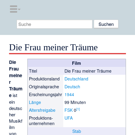
Die Frau meiner Träume
Die
Film
Frau
Titel
Die Frau meiner Träume
meine
Produktionsland
Deutschland
r
Originalsprache
Deutsch
Träum
Erscheinungsjahr
1944
e
ist
ein
Länge
99 Minuten
deutsc
[
1
]
Altersfreigabe
FSK
0
her
Produktions­
UFA
Musikf
unternehmen
ilm
Stab
von