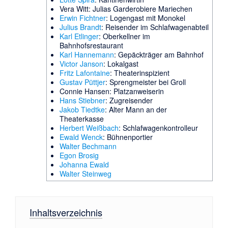
Vera Witt
: Julias Garderobiere Mariechen
Erwin Fichtner
: Logengast mit Monokel
Julius Brandt
: Reisender im Schlafwagenabteil
Karl Etlinger
: Oberkellner im
Bahnhofsrestaurant
Karl Hannemann
: Gepäckträger am Bahnhof
Victor Janson
: Lokalgast
Fritz Lafontaine
: Theaterinspizient
Gustav Püttjer
: Sprengmeister bei Groll
Connie Hansen
: Platzanweiserin
Hans Stiebner
: Zugreisender
Jakob Tiedtke
: Alter Mann an der
Theaterkasse
Herbert Weißbach
: Schlafwagenkontrolleur
Ewald Wenck
: Bühnenportier
Walter Bechmann
Egon Brosig
Johanna Ewald
Walter Steinweg
Inhaltsverzeichnis