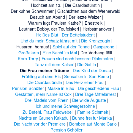
Hochzeit am 13.
|
Die Csardasfürstin
|
Der kühne Schwimmer
|
G’schichten aus dem Wienerwald
|
Besuch am Abend
|
Der letzte Walzer
|
Warum lügt Fräulein Käthe?
|
Ehestreik
|
Leutnant Bobby, der Teufelskerl
|
Herbstmanöver
|
Heißes Blut
|
Der Bettelstudent
|
Und du mein Schatz fährst mit
|
Die Kronzeugin
|
Husaren, heraus!
|
Spiel auf der Tenne
|
Gasparone
|
Großalarm
|
Eine Nacht im Mai
|
Der Vorhang fällt
|
Kora Terry
|
Frauen sind doch bessere Diplomaten
|
Tanz mit dem Kaiser
|
Die Gattin
|
|
Das Kind der Donau
|
Die Frau meiner Träume
Frühling auf dem Eis
|
Sensation in San Remo
|
Die Csardasfürstin
|
Das Herz einer Frau
|
Pension Schöller
|
Maske in Blau
|
Die geschiedene Frau
|
Gestatten, mein Name ist Cox
|
Drei Tage Mittelarrest
|
Drei Mädels vom Rhein
|
Die wilde Auguste
|
Ich und meine Schwiegersöhne
|
Zu Befehl, Frau Feldwebel!
|
Familie Schimek
|
Nachts im Grünen Kakadu
|
Bühne frei für Marika
|
Die Nacht vor der Premiere
|
Bomben auf Monte Carlo
|
Pension Schöller