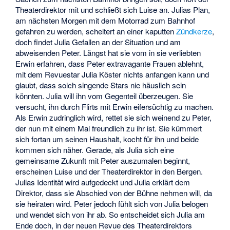
Theaterdirektor mit und schließt sich Luise an. Julias Plan,
am nächsten Morgen mit dem Motorrad zum Bahnhof
gefahren zu werden, scheitert an einer kaputten
Zündkerze
,
doch findet Julia Gefallen an der Situation und am
abweisenden Peter. Längst hat sie vom in sie verliebten
Erwin erfahren, dass Peter extravagante Frauen ablehnt,
mit dem Revuestar Julia Köster nichts anfangen kann und
glaubt, dass solch singende Stars nie häuslich sein
könnten. Julia will ihn vom Gegenteil überzeugen. Sie
versucht, ihn durch Flirts mit Erwin eifersüchtig zu machen.
Als Erwin zudringlich wird, rettet sie sich weinend zu Peter,
der nun mit einem Mal freundlich zu ihr ist. Sie kümmert
sich fortan um seinen Haushalt, kocht für ihn und beide
kommen sich näher. Gerade, als Julia sich eine
gemeinsame Zukunft mit Peter auszumalen beginnt,
erscheinen Luise und der Theaterdirektor in den Bergen.
Julias Identität wird aufgedeckt und Julia erklärt dem
Direktor, dass sie Abschied von der Bühne nehmen will, da
sie heiraten wird. Peter jedoch fühlt sich von Julia belogen
und wendet sich von ihr ab. So entscheidet sich Julia am
Ende doch, in der neuen Revue des Theaterdirektors