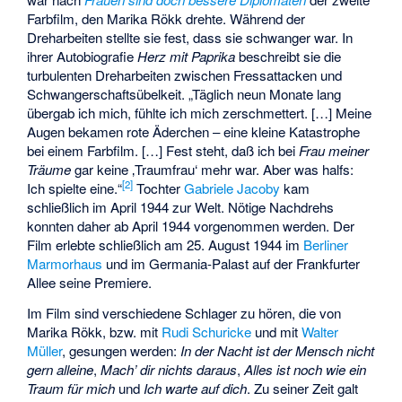
Farbfilm, den Marika Rökk drehte. Während der
Dreharbeiten stellte sie fest, dass sie schwanger war. In
ihrer Autobiografie
Herz mit Paprika
beschreibt sie die
turbulenten Dreharbeiten zwischen Fressattacken und
Schwangerschaftsübelkeit. „Täglich neun Monate lang
übergab ich mich, fühlte ich mich zerschmettert. […] Meine
Augen bekamen rote Äderchen – eine kleine Katastrophe
bei einem Farbfilm. […] Fest steht, daß ich bei
Frau meiner
Träume
gar keine ‚Traumfrau‘ mehr war. Aber was halfs:
[
2
]
Ich spielte eine.“
Tochter
Gabriele Jacoby
kam
schließlich im April 1944 zur Welt. Nötige Nachdrehs
konnten daher ab April 1944 vorgenommen werden. Der
Film erlebte schließlich am 25. August 1944 im
Berliner
Marmorhaus
und im Germania-Palast auf der Frankfurter
Allee seine Premiere.
Im Film sind verschiedene Schlager zu hören, die von
Marika Rökk, bzw. mit
Rudi Schuricke
und mit
Walter
Müller
, gesungen werden:
In der Nacht ist der Mensch nicht
gern alleine
,
Mach’ dir nichts daraus
,
Alles ist noch wie ein
Traum für mich
und
Ich warte auf dich
. Zu seiner Zeit galt