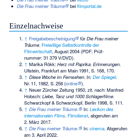
Die Frau meiner Träume
bei
filmportal.de
Einzelnachweise
↑
Freigabebescheinigung
für
Die Frau meiner
Träume
.
Freiwillige Selbstkontrolle der
Filmwirtschaft
, August 2004 (PDF; Prüf­
nummer: 31 379 V/DVD).
↑
Marika Rökk:
Herz mit Paprika. Erinnerungen
.
Ullstein, Frankfurt am Main 1991, S. 168, 170.
↑
Diese Woche im Fernsehen
. In:
Der Spiegel
.
Nr.
11
, 1982,
S.
256
(
online
).
↑
Neuer Zürcher Zeitung 1950, zit. nach: Manfred
Hobsch:
Liebe, Tanz und 1000 Schlagerfilme
.
Schwarzkopf & Schwarzkopf, Berlin 1998, S. 111.
↑
Die Frau meiner Träume.
In:
Lexikon des
internationalen Films
.
Filmdienst
,
abgerufen am
2. März 2017
.
↑
Die Frau meiner Träume.
In:
cinema
.
Abgerufen
am 3. April 2022
.