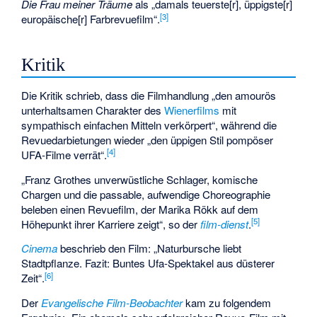
Die Frau meiner Träume
als „damals teuerste[r], üppigste[r]
[
3
]
europäische[r] Farbrevuefilm“.
Kritik
Die Kritik schrieb, dass die Filmhandlung „den amourös
unterhaltsamen Charakter des
Wienerfilms
mit
sympathisch einfachen Mitteln verkörpert“, während die
Revuedarbietungen wieder „den üppigen Stil pompöser
[
4
]
UFA-Filme verrät“.
„Franz Grothes unverwüstliche Schlager, komische
Chargen und die passable, aufwendige Choreographie
beleben einen Revuefilm, der Marika Rökk auf dem
[
5
]
Höhepunkt ihrer Karriere zeigt“, so der
film-dienst
.
Cinema
beschrieb den Film: „Naturbursche liebt
Stadtpflanze. Fazit: Buntes Ufa-Spektakel aus düsterer
[
6
]
Zeit“.
Der
Evangelische Film-Beobachter
kam zu folgendem