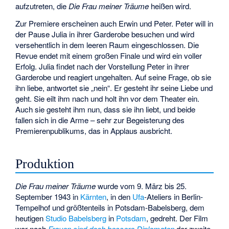
aufzutreten, die
Die Frau meiner Träume
heißen wird.
Zur Premiere erscheinen auch Erwin und Peter. Peter will in
der Pause Julia in ihrer Garderobe besuchen und wird
versehentlich in dem leeren Raum eingeschlossen. Die
Revue endet mit einem großen Finale und wird ein voller
Erfolg. Julia findet nach der Vorstellung Peter in ihrer
Garderobe und reagiert ungehalten. Auf seine Frage, ob sie
ihn liebe, antwortet sie „nein“. Er gesteht ihr seine Liebe und
geht. Sie eilt ihm nach und holt ihn vor dem Theater ein.
Auch sie gesteht ihm nun, dass sie ihn liebt, und beide
fallen sich in die Arme – sehr zur Begeisterung des
Premierenpublikums, das in Applaus ausbricht.
Produktion
Die Frau meiner Träume
wurde vom 9. März bis 25.
September 1943 in
Kärnten
, in den
Ufa
-Ateliers in Berlin-
Tempelhof und größtenteils in Potsdam-Babelsberg, dem
heutigen
Studio Babelsberg
in
Potsdam
, gedreht. Der Film
war nach
Frauen sind doch bessere Diplomaten
der zweite