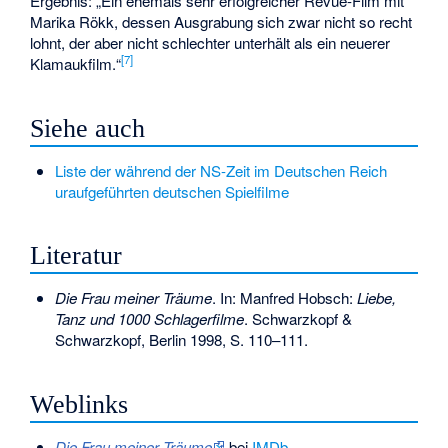
Ergebnis: „Ein ehemals sehr erfolgreicher Revue-Film mit
Marika Rökk, dessen Ausgrabung sich zwar nicht so recht
lohnt, der aber nicht schlechter unterhält als ein neuerer
[
7
]
Klamaukfilm.“
Siehe auch
Liste der während der NS-Zeit im Deutschen Reich
uraufgeführten deutschen Spielfilme
Literatur
Die Frau meiner Träume
. In: Manfred Hobsch:
Liebe,
Tanz und 1000 Schlagerfilme
. Schwarzkopf &
Schwarzkopf, Berlin 1998, S. 110–111.
Weblinks
Die Frau meiner Träume
bei
IMDb