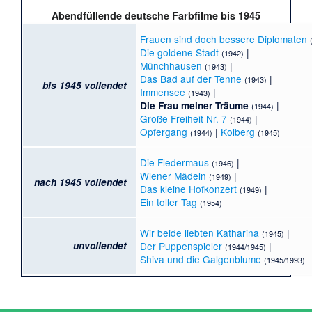
Abendfüllende deutsche Farbfilme bis 1945
Frauen sind doch bessere Diplomaten
Die goldene Stadt
|
(1942)
Münchhausen
|
(1943)
Das Bad auf der Tenne
|
(1943)
bis 1945 vollendet
Immensee
|
(1943)
|
Die Frau meiner Träume
(1944)
Große Freiheit Nr. 7
|
(1944)
Opfergang
|
Kolberg
(1944)
(1945)
Die Fledermaus
|
(1946)
Wiener Mädeln
|
(1949)
nach 1945 vollendet
Das kleine Hofkonzert
|
(1949)
Ein toller Tag
(1954)
Wir beide liebten Katharina
|
(1945)
unvollendet
Der Puppenspieler
|
(1944/1945)
Shiva und die Galgenblume
(1945/1993)