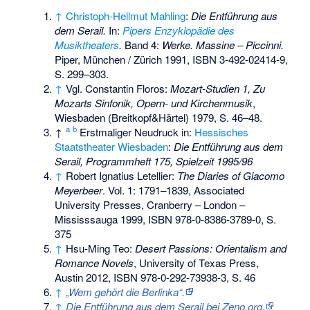
↑
Christoph-Hellmut Mahling
:
Die Entführung aus
dem Serail.
In:
Pipers Enzyklopädie des
Musiktheaters
.
Band 4:
Werke. Massine – Piccinni.
Piper, München / Zürich 1991,
ISBN 3-492-02414-9
,
S. 299–303.
↑
Vgl. Constantin Floros:
Mozart-Studien 1, Zu
Mozarts Sinfonik, Opern- und Kirchenmusik
,
Wiesbaden (Breitkopf&Härtel) 1979, S. 46–48.
a
b
↑
Erstmaliger Neudruck in:
Hessisches
Staatstheater Wiesbaden
:
Die Entführung aus dem
Serail, Programmheft 175, Spielzeit 1995/96
↑
Robert Ignatius Letellier:
The Diaries of Giacomo
Meyerbeer
. Vol. 1: 1791–1839, Associated
University Presses, Cranberry – London –
Mississsauga 1999,
ISBN 978-0-8386-3789-0
, S.
375
↑
Hsu-Ming Teo:
Desert Passions: Orientalism and
Romance Novels
, University of Texas Press,
Austin 2012,
ISBN 978-0-292-73938-3
, S. 46
↑
„Wem gehört die Berlinka“.
↑
Die Entführung aus dem Serail bei Zeno.org.