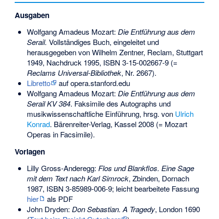
Ausgaben
Wolfgang Amadeus Mozart:
Die Entführung aus dem
Serail.
Vollständiges Buch, eingeleitet und
herausgegeben von Wilhelm Zentner, Reclam, Stuttgart
1949, Nachdruck 1995,
ISBN 3-15-002667-9
(=
Reclams Universal-Bibliothek
, Nr. 2667).
Libretto
auf opera.stanford.edu
Wolfgang Amadeus Mozart:
Die Entführung aus dem
Serail KV 384
. Faksimile des Autographs und
musikwissenschaftliche Einführung, hrsg. von
Ulrich
Konrad
. Bärenreiter-Verlag, Kassel 2008 (= Mozart
Operas in Facsimile).
Vorlagen
Lilly Gross-Anderegg:
Flos und Blankflos. Eine Sage
mit dem Text nach Karl Simrock
, Zbinden, Dornach
1987,
ISBN 3-85989-006-9
; leicht bearbeitete Fassung
hier
als PDF
John Dryden:
Don Sebastian. A Tragedy
, London 1690