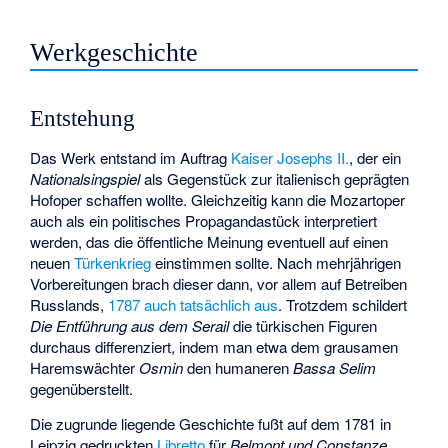
Werkgeschichte
Entstehung
Das Werk entstand im Auftrag
Kaiser
Josephs II.
, der ein
Nationalsingspiel
als Gegenstück zur italienisch geprägten
Hofoper schaffen wollte. Gleichzeitig kann die Mozartoper
auch als ein politisches Propagandastück interpretiert
werden, das die öffentliche Meinung eventuell auf einen
neuen
Türkenkrieg
einstimmen sollte. Nach mehrjährigen
Vorbereitungen brach dieser dann, vor allem auf Betreiben
Russlands,
1787 auch tatsächlich aus
. Trotzdem schildert
Die Entführung aus dem Serail
die türkischen Figuren
durchaus differenziert, indem man etwa dem grausamen
Haremswächter
Osmin
den humaneren
Bassa Selim
gegenüberstellt.
Die zugrunde liegende Geschichte fußt auf dem 1781 in
Leipzig gedruckten
Libretto
für
Belmont und Constanze,