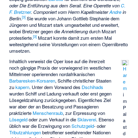
oder Die Entführung aus dem Serail. Eine Operette von
C.
F. Bretzner
. Componiert vom Herrn Kapellmeister
Andre
in
[
3
]
Berlin
.
Sie wurde von Johann Gottlieb Stephanie dem
Jüngeren und Mozart stark umgearbeitet und erweitert,
wobei Bretzner gegen die
Annektierung
durch Mozart
[
3
]
protestierte.
Mozart konnte damit zum ersten Mal
weitestgehend seine Vorstellungen von einem Opernlibretto
umsetzen.
Inhaltlich verweist die Oper lose auf die ihrerzeit
noch gängige Praxis der vorwiegend im westlichen
H
Mittelmeer operierenden nordafrikanischen
ar
Barbaresken-Korsaren
, Schiffe christlicher Staaten
e
zu
kapern
. Unter dem Vorwand des
Dschihads
m
wurden Schiff und Ladung verkauft oder erst gegen
i
Lösegeldzahlung zurückgegeben. Eigentliches Ziel
m
war aber der an Besatzung und Passagieren
P
praktizierte
Menschenraub
, zur Erpressung von
al
Lösegeld
oder zum Verkauf in die
Sklaverei
. Ebenso
a
üblich war die Erzwingung von
Schutzgeld
- oder
st
Tributzahlungen
betroffener seefahrender Nationen
d