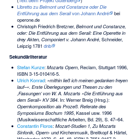
(
Text beim Projekt Gutenberg
)
Libretto zu
Belmont und Constanze oder Die
Entführung aus dem Serail
von Johann André
bei
operone.de
Christoph Friedrich Bretzner,
Belmont und Constanze,
oder: Die Entführung aus dem Serail: Eine Operette in
drey Akten, Componiert v. Johann André
, Schneider,
Leipzig 1781
dnb
Sekundärliteratur
Stefan Kunze
:
Mozarts Opern
, Reclam, Stuttgart 1996,
ISBN 3-15-010416-5
.
Ulrich Konrad
:
»mithin ließ ich meinen gedanken freyen
lauf–«. Erste Überlegungen und Thesen zu den
,Fassungen‘ von W. A. Mozarts »Die Entführung aus
dem Serail« KV 384
. In: Werner Breig (Hrsg.):
Opernkomposition als Prozeß. Referate des
Symposiums Bochum 1995
, Kassel usw. 1996
(Musikwissenschaftliche Arbeiten, Bd. 29), S. 47–64.
Constantin Floros
:
Mozart-Studien 1, Zu Mozarts
Sinfonik, Opern- und Kirchenmusik
, Breitkopf & Härtel,
Wiesbaden 1979, S. 46–48,
ISBN 3-7651-0167-2
.