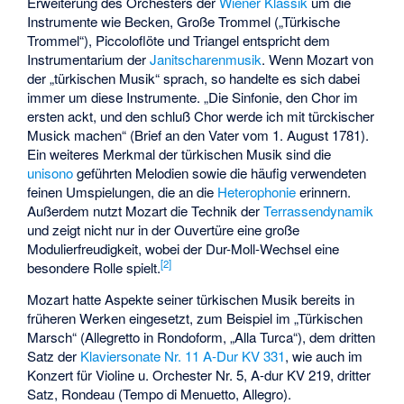
Erweiterung des Orchesters der
Wiener Klassik
um die
Instrumente wie Becken, Große Trommel („Türkische
Trommel“), Piccoloflöte und Triangel entspricht dem
Instrumentarium der
Janitscharenmusik
. Wenn Mozart von
der „türkischen Musik“ sprach, so handelte es sich dabei
immer um diese Instrumente. „Die Sinfonie, den Chor im
ersten ackt, und den schluß Chor werde ich mit türckischer
Musick machen“ (Brief an den Vater vom 1. August 1781).
Ein weiteres Merkmal der türkischen Musik sind die
unisono
geführten Melodien sowie die häufig verwendeten
feinen Umspielungen, die an die
Heterophonie
erinnern.
Außerdem nutzt Mozart die Technik der
Terrassendynamik
und zeigt nicht nur in der Ouvertüre eine große
Modulierfreudigkeit, wobei der Dur-Moll-Wechsel eine
[
2
]
besondere Rolle spielt.
Mozart hatte Aspekte seiner türkischen Musik bereits in
früheren Werken eingesetzt, zum Beispiel im „Türkischen
Marsch“ (Allegretto in Rondoform, „Alla Turca“), dem dritten
Satz der
Klaviersonate Nr. 11 A-Dur KV 331
, wie auch im
Konzert für Violine u. Orchester Nr. 5, A-dur KV 219, dritter
Satz, Rondeau (Tempo di Menuetto, Allegro).