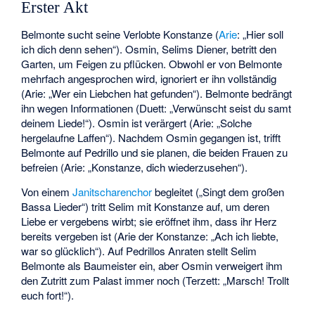
Erster Akt
Belmonte sucht seine Verlobte Konstanze (
Arie
: „Hier soll
ich dich denn sehen“). Osmin, Selims Diener, betritt den
Garten, um Feigen zu pflücken. Obwohl er von Belmonte
mehrfach angesprochen wird, ignoriert er ihn vollständig
(Arie: „Wer ein Liebchen hat gefunden“). Belmonte bedrängt
ihn wegen Informationen (Duett: „Verwünscht seist du samt
deinem Liede!“). Osmin ist verärgert (Arie: „Solche
hergelaufne Laffen“). Nachdem Osmin gegangen ist, trifft
Belmonte auf Pedrillo und sie planen, die beiden Frauen zu
befreien (Arie: „Konstanze, dich wiederzusehen“).
Von einem
Janitscharenchor
begleitet („Singt dem großen
Bassa Lieder“) tritt Selim mit Konstanze auf, um deren
Liebe er vergebens wirbt; sie eröffnet ihm, dass ihr Herz
bereits vergeben ist (Arie der Konstanze: „Ach ich liebte,
war so glücklich“). Auf Pedrillos Anraten stellt Selim
Belmonte als Baumeister ein, aber Osmin verweigert ihm
den Zutritt zum Palast immer noch (Terzett: „Marsch! Trollt
euch fort!“).