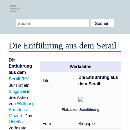
Die Entführung aus dem Serail
Die
Entführung
Werkdaten
aus dem
Die Entführung aus
Serail
(
KV
Titel:
dem Serail
384) ist ein
Singspiel
in
drei Akten
von
Wolfgang
Amadeus
Plakat zur Uraufführung
Mozart
. Das
Libretto
Form:
Singspiel
verfasste