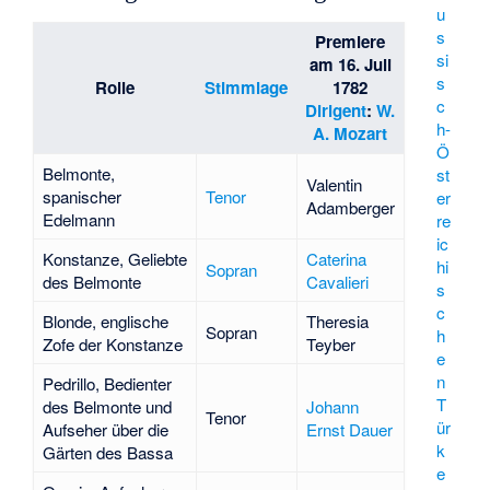
u
s
Premiere
si
am 16. Juli
s
Rolle
Stimmlage
1782
c
Dirigent
:
W.
h-
A. Mozart
Ö
Belmonte,
st
Valentin
spanischer
Tenor
er
Adamberger
Edelmann
re
ic
Konstanze, Geliebte
Caterina
hi
Sopran
des Belmonte
Cavalieri
s
c
Blonde, englische
Theresia
Sopran
h
Zofe der Konstanze
Teyber
e
n
Pedrillo, Bedienter
T
des Belmonte und
Johann
Tenor
ür
Aufseher über die
Ernst Dauer
k
Gärten des Bassa
e