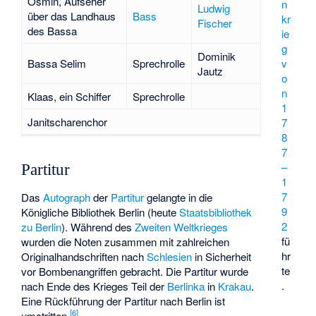
Osmin, Aufseher
n
Ludwig
über das Landhaus
Bass
kr
Fischer
des Bassa
ie
g
Dominik
v
Bassa Selim
Sprechrolle
Jautz
o
n
Klaas, ein Schiffer
Sprechrolle
1
Janitscharenchor
7
8
7
–
Partitur
1
7
Das
Autograph
der
Partitur
gelangte in die
9
Königliche Bibliothek Berlin (heute
Staatsbibliothek
2
zu Berlin
). Während des
Zweiten Weltkrieges
fü
wurden die Noten zusammen mit zahlreichen
hr
Originalhandschriften nach
Schlesien
in Sicherheit
te
vor Bombenangriffen gebracht. Die Partitur wurde
.
nach Ende des Krieges Teil der
Berlinka
in
Krakau
.
Eine Rückführung der Partitur nach Berlin ist
[
6
]
umstritten.