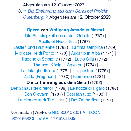
Abgerufen am 12. Oktober 2023
.
↑
Die Entführung aus dem Serail bei Projekt
Gutenberg.
Abgerufen am 12. Oktober 2023
.
Opern
von
Wolfgang Amadeus Mozart
Die Schuldigkeit des ersten Gebots
(1767) |
Apollo et Hyacinthus
(1767) |
Bastien und Bastienne
(1768) |
La finta semplice
(1769) |
Mitridate, re di Ponto
(1770) |
Ascanio in Alba
(1771) |
Il sogno di Scipione
(1772) |
Lucio Silla
(1772) |
Thamos, König in Ägypten
(1774) |
La finta giardiniera
(1775) |
Il re pastore
(1775) |
Zaide (Fragment)
(1780) |
Idomeneo
(1781) |
(1782) |
Die Entführung aus dem Serail
Der Schauspieldirektor
(1786) |
Le nozze di Figaro
(1786) |
Don Giovanni
(1787) |
Così fan tutte
(1790) |
La clemenza di Tito
(1791) |
Die Zauberflöte
(1791)
Normdaten (Werk):
GND
:
300108001
|
LCCN
:
n80015683
|
VIAF
:
177403418