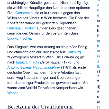
unabhängiger Künstler geschafft. Nicht zufällig trägt
o
die weibliche Hauptfigur den Namen seiner späteren
n
Frau
Constanze
, die er kurz darauf gegen den
d
Willen seines Vaters in Wien heiratete. Die Rolle der
ur
Konstanze wurde der gefeierten Sopranistin
c
Caterina Cavalieri
auf den Leib geschrieben,
h
diejenige des Osmin für den berühmten Bass
K
Ludwig Fischer
.
at
h
Das Singspiel war von Anfang an ein großer Erfolg
ar
und etablierte den ein Jahr zuvor aus
Salzburg
in
zugezogenen Mozart in Wien. Die
Entführung
gilt
a
nach
Ignaz Umlaufs
Bergknappen
(1778) und
II.
Antonio Salieris
Rauchfangkehrer
(1781) als erste
(1
deutsche Oper, nachdem frühere Arbeiten fast
7
durchweg Nachahmungen und Übersetzungen
7
fremdsprachiger Produktionen gewesen waren. Sie
4)
wurde zum Vorbild für spätere Komponisten wie
z
Weber
.
u
m
Besetzung der Uraufführung
R