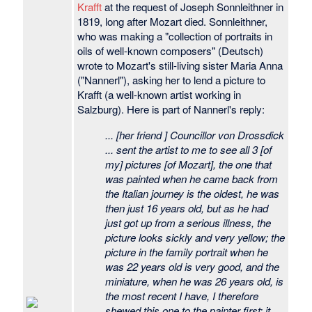
Krafft
at the request of Joseph Sonnleithner in
1819, long after Mozart died. Sonnleithner,
who was making a "collection of portraits in
oils of well-known composers" (Deutsch)
wrote to Mozart's still-living sister Maria Anna
("Nannerl"), asking her to lend a picture to
Krafft (a well-known artist working in
Salzburg). Here is part of Nannerl's reply:
... [her friend ] Councillor von Drossdick
... sent the artist to me to see all 3 [of
my] pictures [of Mozart], the one that
was painted when he came back from
the Italian journey is the oldest, he was
then just 16 years old, but as he had
just got up from a serious illness, the
picture looks sickly and very yellow; the
picture in the family portrait when he
was 22 years old is very good, and the
miniature, when he was 26 years old, is
the most recent I have, I therefore
shewed this one to the painter first; it