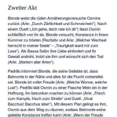
Zweiter Akt
Blonde weist die rüden Annäherungsversuche Osmins
zurück (Arie: „Durch Zärtlichkeit und Schmeicheln“). Nach
einem Duett („Ich gehe, doch rate ich dir“) lässt Osmin
schließlich von ihr ab. Blonde versucht, Konstanze in ihrem
Kummer zu trösten (Rezitativ und Arie: „Welcher Wechsel
herrscht in meiner Seele“ – „Traurigkeit ward mir zum
Lose“). Als Bassa Selim ihre Liebe einfordert und ihr
Gewalt androht, trotzt sie ihm und wünscht sich den Tod
(Arie: „Martern aller Arten“).
Pedrillo informiert Blonde, die seine Geliebte ist, dass
Belmonte in der Nähe und alles für die Flucht vorbereitet
sei. Blonde ist voller Freude (Arie: „Welche Wonne, welche
Lust“). Pedrillo lädt Osmin zu einer Flasche Wein ein in der
Hoffnung, ihn betrunken machen zu können (Arie: „Frisch
zum Kampfe, frisch zum Streite“ und Duett: „Vivat
Bacchus! Bacchus lebe!“). Mit diesem Plan gelingt es ihm,
Osmin aus dem Weg zu räumen, sodass Belmonte seine
geliebte Konstanze treffen kann (Arie: „Wenn der Freude