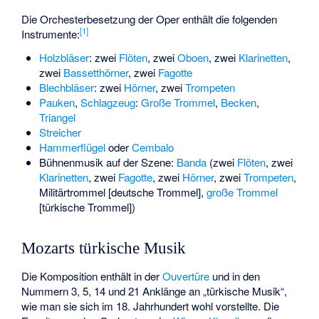
Die Orchesterbesetzung der Oper enthält die folgenden
[
1
]
Instrumente:
Holzbläser
: zwei
Flöten
, zwei
Oboen
, zwei
Klarinetten
,
zwei
Bassetthörner
, zwei
Fagotte
Blechbläser
: zwei
Hörner
, zwei
Trompeten
Pauken
,
Schlagzeug
:
Große Trommel
,
Becken
,
Triangel
Streicher
Hammerflügel
oder
Cembalo
Bühnenmusik auf der Szene:
Banda
(zwei
Flöten
, zwei
Klarinetten
, zwei
Fagotte
, zwei
Hörner
, zwei
Trompeten
,
Militärtrommel [deutsche Trommel],
große Trommel
[türkische Trommel])
Mozarts türkische Musik
Die Komposition enthält in der
Ouvertüre
und in den
Nummern 3, 5, 14 und 21 Anklänge an „türkische Musik“,
wie man sie sich im 18. Jahrhundert wohl vorstellte. Die