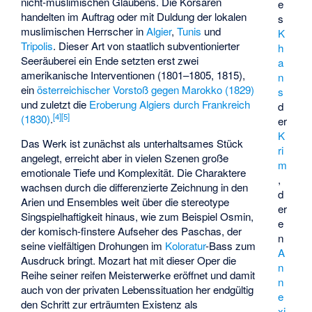
nicht-muslimischen Glaubens. Die Korsaren
e
handelten im Auftrag oder mit Duldung der lokalen
s
muslimischen Herrscher in
Algier
,
Tunis
und
K
Tripolis
. Dieser Art von staatlich subventionierter
h
Seeräuberei
ein Ende setzten erst zwei
a
amerikanische Interventionen (1801–1805, 1815)
,
n
ein
österreichischer Vorstoß gegen Marokko (1829)
s
und zuletzt die
Eroberung Algiers durch Frankreich
d
[
4
]
[
5
]
(1830)
.
er
K
Das Werk ist zunächst als unterhaltsames Stück
ri
angelegt, erreicht aber in vielen Szenen große
m
emotionale Tiefe und Komplexität. Die Charaktere
,
wachsen durch die differenzierte Zeichnung in den
d
Arien und Ensembles weit über die stereotype
er
Singspielhaftigkeit hinaus, wie zum Beispiel Osmin,
e
der komisch-finstere Aufseher des Paschas, der
n
seine vielfältigen Drohungen im
Koloratur
-Bass zum
A
Ausdruck bringt. Mozart hat mit dieser Oper die
n
Reihe seiner reifen Meisterwerke eröffnet und damit
n
auch von der privaten Lebenssituation her endgültig
e
den Schritt zur erträumten Existenz als
xi