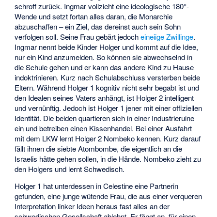
schroff zurück. Ingmar vollzieht eine ideologische 180°-
Wende und setzt fortan alles daran, die Monarchie
abzuschaffen – ein Ziel, das dereinst auch sein Sohn
verfolgen soll. Seine Frau gebärt jedoch
eineiige Zwillinge
.
Ingmar nennt beide Kinder Holger und kommt auf die Idee,
nur ein Kind anzumelden. So können sie abwechselnd in
die Schule gehen und er kann das andere Kind zu Hause
indoktrinieren. Kurz nach Schulabschluss versterben beide
Eltern. Während Holger 1 kognitiv nicht sehr begabt ist und
den Idealen seines Vaters anhängt, ist Holger 2 intelligent
und vernünftig. Jedoch ist Holger 1 jener mit einer offiziellen
Identität. Die beiden quartieren sich in einer Industrieruine
ein und betreiben einen Kissenhandel. Bei einer Ausfahrt
mit dem LKW lernt Holger 2 Nombeko kennen. Kurz darauf
fällt ihnen die siebte Atombombe, die eigentlich an die
Israelis hätte gehen sollen, in die Hände. Nombeko zieht zu
den Holgers und lernt Schwedisch.
Holger 1 hat unterdessen in Celestine eine Partnerin
gefunden, eine junge wütende Frau, die aus einer verqueren
Interpretation linker Ideen heraus fast alles an der
schwedischen Gesellschaft ablehnt. Er fängt an, für einen