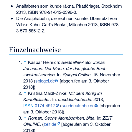
Analfabeten som kunde räkna. Piratförlaget, Stockholm
2013,
ISBN 978-91-642-0396-0
.
Die Analphabetin, die rechnen konnte. Übersetzt von
Wibke Kuhn. Carl’s Books, München 2013,
ISBN 978-
3-570-58512-2
.
Einzelnachweise
↑
Kaspar Heinrich:
Bestseller-Autor Jonas
Jonasson: Der Mann, der das gleiche Buch
zweimal schrieb
. In:
Spiegel Online
. 15. November
2013 (
spiegel.de
[abgerufen am 3. Oktober
2018]).
↑
Kristina Maidt-Zinke:
Mit dem König im
Kartoffellaster
. In:
sueddeutsche.de
. 2013,
ISSN
0174-4917
(
sueddeutsche.de
[abgerufen
am 3. Oktober 2018]).
↑
Roman: Sechs Atombomben, bitte
. In:
ZEIT
ONLINE
. (
zeit.de
[abgerufen am 3. Oktober
2018]).