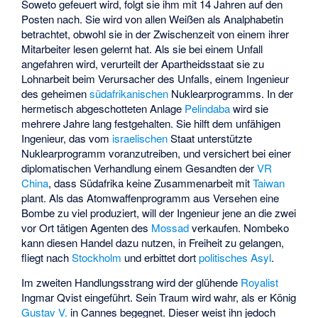
Soweto gefeuert wird, folgt sie ihm mit 14 Jahren auf den
Posten nach. Sie wird von allen Weißen als Analphabetin
betrachtet, obwohl sie in der Zwischenzeit von einem ihrer
Mitarbeiter lesen gelernt hat. Als sie bei einem Unfall
angefahren wird, verurteilt der Apartheidsstaat sie zu
Lohnarbeit beim Verursacher des Unfalls, einem Ingenieur
des geheimen
südafrikanischen
Nuklearprogramms. In der
hermetisch abgeschotteten Anlage
Pelindaba
wird sie
mehrere Jahre lang festgehalten. Sie hilft dem unfähigen
Ingenieur, das vom
israelischen
Staat unterstützte
Nuklearprogramm voranzutreiben, und versichert bei einer
diplomatischen Verhandlung einem Gesandten der
VR
China
, dass Südafrika keine Zusammenarbeit mit
Taiwan
plant. Als das Atomwaffenprogramm aus Versehen eine
Bombe zu viel produziert, will der Ingenieur jene an die zwei
vor Ort tätigen Agenten des
Mossad
verkaufen. Nombeko
kann diesen Handel dazu nutzen, in Freiheit zu gelangen,
fliegt nach
Stockholm
und erbittet dort
politisches Asyl
.
Im zweiten Handlungsstrang wird der glühende
Royalist
Ingmar Qvist eingeführt. Sein Traum wird wahr, als er König
Gustav V.
in Cannes begegnet. Dieser weist ihn jedoch