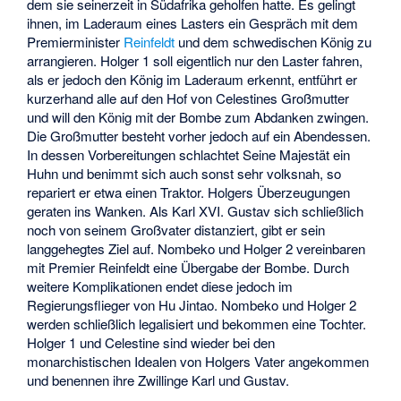
dem sie seinerzeit in Südafrika geholfen hatte. Es gelingt
ihnen, im Laderaum eines Lasters ein Gespräch mit dem
Premierminister
Reinfeldt
und dem schwedischen König zu
arrangieren. Holger 1 soll eigentlich nur den Laster fahren,
als er jedoch den König im Laderaum erkennt, entführt er
kurzerhand alle auf den Hof von Celestines Großmutter
und will den König mit der Bombe zum Abdanken zwingen.
Die Großmutter besteht vorher jedoch auf ein Abendessen.
In dessen Vorbereitungen schlachtet Seine Majestät ein
Huhn und benimmt sich auch sonst sehr volksnah, so
repariert er etwa einen Traktor. Holgers Überzeugungen
geraten ins Wanken. Als
Karl XVI. Gustav
sich schließlich
noch von seinem Großvater distanziert, gibt er sein
langgehegtes Ziel auf. Nombeko und Holger 2 vereinbaren
mit Premier Reinfeldt eine Übergabe der Bombe. Durch
weitere Komplikationen endet diese jedoch im
Regierungsflieger von Hu Jintao. Nombeko und Holger 2
werden schließlich legalisiert und bekommen eine Tochter.
Holger 1 und Celestine sind wieder bei den
monarchistischen Idealen von Holgers Vater angekommen
und benennen ihre Zwillinge Karl und Gustav.