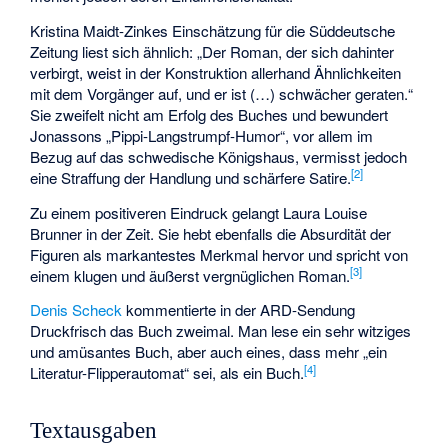
Kristina Maidt-Zinkes Einschätzung für die Süddeutsche
Zeitung liest sich ähnlich: „Der Roman, der sich dahinter
verbirgt, weist in der Konstruktion allerhand Ähnlichkeiten
mit dem Vorgänger auf, und er ist (…) schwächer geraten.“
Sie zweifelt nicht am Erfolg des Buches und bewundert
Jonassons „Pippi-Langstrumpf-Humor“, vor allem im
Bezug auf das schwedische Königshaus, vermisst jedoch
[
2
]
eine Straffung der Handlung und schärfere Satire.
Zu einem positiveren Eindruck gelangt Laura Louise
Brunner in der Zeit. Sie hebt ebenfalls die Absurdität der
Figuren als markantestes Merkmal hervor und spricht von
[
3
]
einem klugen und äußerst vergnüglichen Roman.
Denis Scheck
kommentierte in der ARD-Sendung
Druckfrisch das Buch zweimal. Man lese ein sehr witziges
und amüsantes Buch, aber auch eines, dass mehr „ein
[
4
]
Literatur-Flipperautomat“ sei, als ein Buch.
Textausgaben