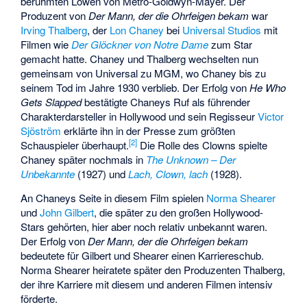
berühmten Löwen von Metro-Goldwyn-Mayer. Der
Produzent von
Der Mann, der die Ohrfeigen bekam
war
Irving Thalberg
, der
Lon Chaney
bei
Universal Studios
mit
Filmen wie
Der Glöckner von Notre Dame
zum Star
gemacht hatte. Chaney und Thalberg wechselten nun
gemeinsam von Universal zu MGM, wo Chaney bis zu
seinem Tod im Jahre 1930 verblieb. Der Erfolg von
He Who
Gets Slapped
bestätigte Chaneys Ruf als führender
Charakterdarsteller in Hollywood und sein Regisseur
Victor
Sjöström
erklärte ihn in der Presse zum größten
[
2
]
Schauspieler überhaupt.
Die Rolle des Clowns spielte
Chaney später nochmals in
The Unknown – Der
Unbekannte
(1927) und
Lach, Clown, lach
(1928).
An Chaneys Seite in diesem Film spielen
Norma Shearer
und
John Gilbert
, die später zu den großen Hollywood-
Stars gehörten, hier aber noch relativ unbekannt waren.
Der Erfolg von
Der Mann, der die Ohrfeigen bekam
bedeutete für Gilbert und Shearer einen Karriereschub.
Norma Shearer heiratete später den Produzenten Thalberg,
der ihre Karriere mit diesem und anderen Filmen intensiv
förderte.