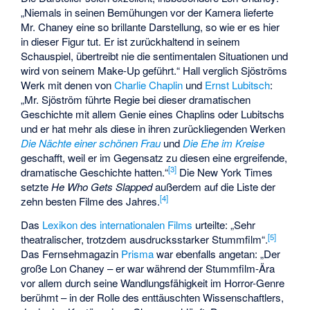
„Niemals in seinen Bemühungen vor der Kamera lieferte
Mr. Chaney eine so brillante Darstellung, so wie er es hier
in dieser Figur tut. Er ist zurückhaltend in seinem
Schauspiel, übertreibt nie die sentimentalen Situationen und
wird von seinem Make-Up geführt.“ Hall verglich Sjöströms
Werk mit denen von
Charlie Chaplin
und
Ernst Lubitsch
:
„Mr. Sjöström führte Regie bei dieser dramatischen
Geschichte mit allem Genie eines Chaplins oder Lubitschs
und er hat mehr als diese in ihren zurückliegenden Werken
Die Nächte einer schönen Frau
und
Die Ehe im Kreise
geschafft, weil er im Gegensatz zu diesen eine ergreifende,
[
3
]
dramatische Geschichte hatten.“
Die New York Times
setzte
He Who Gets Slapped
außerdem auf die Liste der
[
4
]
zehn besten Filme des Jahres.
Das
Lexikon des internationalen Films
urteilte: „Sehr
[
5
]
theatralischer, trotzdem ausdrucksstarker Stummfilm“.
Das Fernsehmagazin
Prisma
war ebenfalls angetan: „Der
große Lon Chaney – er war während der Stummfilm-Ära
vor allem durch seine Wandlungsfähigkeit im Horror-Genre
berühmt – in der Rolle des enttäuschten Wissenschaftlers,