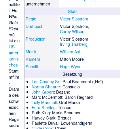
unternehmen
naltite
l:
He
Stab
Who
Regie
Victor Sjöström
Gets
Drehbuch
Victor Sjöström,
Slapp
Carey Wilson
ed
)
Produktion
Victor Sjöström
ist ein
Irving Thalberg
US-
Musik
William Axt
ameri
kanis
Kamera
Milton Moore
ches
Schnitt
Hugh Wynn
Stum
Besetzung
mfilm
Lon Chaney Sr.
: Paul Beaumont („He“)
-
Norma Shearer
: Consuelo
Dram
John Gilbert
: Bezano
a des
Marc McDermott
: Baron Regnard
schw
Tully Marshall
: Graf Mancini
edisc
Ford Sterling
: Tricaud
Ruth King
: Maria Beaumont
hen
Harvey Clark
: Briquet
Regis
Paulette Duval
: Löwenbändigerin
seurs
Clyde Cook
: Clown