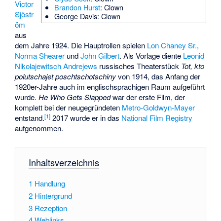
Victor
Brandon Hurst
: Clown
Sjöstr
George Davis
: Clown
öm
aus
dem Jahre 1924. Die Hauptrollen spielen
Lon Chaney Sr.
,
Norma Shearer
und
John Gilbert
. Als Vorlage diente
Leonid
Nikolajewitsch Andrejews
russisches Theaterstück
Tot, kto
polutschajet poschtschotschiny
von 1914, das Anfang der
1920er-Jahre auch im englischsprachigen Raum aufgeführt
wurde.
He Who Gets Slapped
war der erste Film, der
komplett bei der neugegründeten
Metro-Goldwyn-Mayer
[
1
]
entstand.
2017 wurde er in das
National Film Registry
aufgenommen.
Inhaltsverzeichnis
1
Handlung
2
Hintergrund
3
Rezeption
4
Weblinks