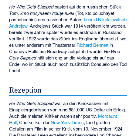
He Who Gets Slapped
basiert auf dem russischen Stück
Тот, кто получает пощёчины
(Tot, kto poluchayet
poshchechini) des russischen Autors
Leonid Nikolajewitsch
Andrejew
. Andrejews Stück war 1914 veröffentlicht worden,
bereits zwei Jahre später wurde es erstmals in Russland
verfilmt. 1922 wurde das Stück ins Englische übersetzt, wo
es unter anderem mit Theaterstar
Richard Bennett
in
Chaneys Rolle am Broadway aufgeführt wurde.
He Who
Gets Slapped
hält sich eng an die Vorlage bis auf das
Ende, wo im Stück auch noch zusätzlich Consuelo den Tod
findet.
Rezeption
He Who Gets Slapped
war an den Kinokassen mit
Einspielergebnissen von rund 881.000 US-Dollar ein Erfolg.
Auch die meisten Kritiker waren sehr positiv.
Mordaunt
Hall
, Chefkritiker der
New York Times
, fand großen
Gefallen am Film in seiner Kritik vom 10. November 1924.
Die Darsteller seien exzellent, insbesondere Lon Chaney: