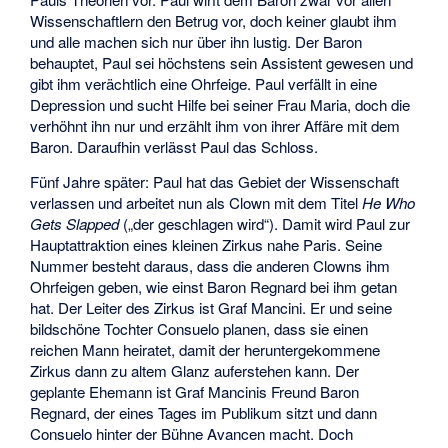
Wissenschaftlern den Betrug vor, doch keiner glaubt ihm
und alle machen sich nur über ihn lustig. Der Baron
behauptet, Paul sei höchstens sein Assistent gewesen und
gibt ihm verächtlich eine Ohrfeige. Paul verfällt in eine
Depression und sucht Hilfe bei seiner Frau Maria, doch die
verhöhnt ihn nur und erzählt ihm von ihrer Affäre mit dem
Baron. Daraufhin verlässt Paul das Schloss.
Fünf Jahre später: Paul hat das Gebiet der Wissenschaft
verlassen und arbeitet nun als Clown mit dem Titel
He Who
Gets Slapped
(„der geschlagen wird“). Damit wird Paul zur
Hauptattraktion eines kleinen Zirkus nahe Paris. Seine
Nummer besteht daraus, dass die anderen Clowns ihm
Ohrfeigen geben, wie einst Baron Regnard bei ihm getan
hat. Der Leiter des Zirkus ist Graf Mancini. Er und seine
bildschöne Tochter Consuelo planen, dass sie einen
reichen Mann heiratet, damit der heruntergekommene
Zirkus dann zu altem Glanz auferstehen kann. Der
geplante Ehemann ist Graf Mancinis Freund Baron
Regnard, der eines Tages im Publikum sitzt und dann
Consuelo hinter der Bühne Avancen macht. Doch