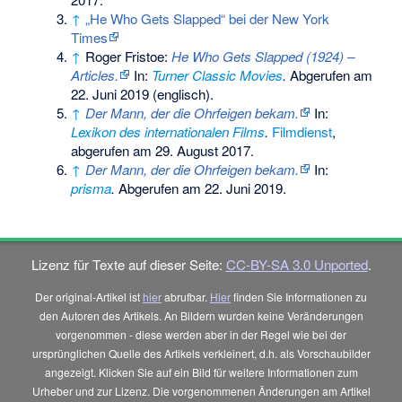
↑
„He Who Gets Slapped“ bei der New York
Times
↑
Roger Fristoe:
He Who Gets Slapped (1924) –
Articles.
In:
Turner Classic Movies
.
Abgerufen am
22. Juni 2019
(englisch).
↑
Der Mann, der die Ohrfeigen bekam.
In:
Lexikon des internationalen Films
.
Filmdienst
,
abgerufen am 29. August 2017
.
↑
Der Mann, der die Ohrfeigen bekam.
In:
prisma
.
Abgerufen am 22. Juni 2019
.
Lizenz für Texte auf dieser Seite:
CC-BY-SA 3.0 Unported
.
Der original-Artikel ist
hier
abrufbar.
Hier
finden Sie Informationen zu
den Autoren des Artikels. An Bildern wurden keine Veränderungen
vorgenommen - diese werden aber in der Regel wie bei der
ursprünglichen Quelle des Artikels verkleinert, d.h. als Vorschaubilder
angezeigt. Klicken Sie auf ein Bild für weitere Informationen zum
Urheber und zur Lizenz. Die vorgenommenen Änderungen am Artikel