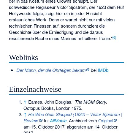
der in das Kostüm eines Clowns schlüpft. Der
schwedische Regisseur Victor Sjöström, der 1923 dem Ruf
Hollywoods folgte, zeigt hier ein in jeder Hinsicht
erstaunliches Werk. Denn er wartet nicht nur mit vielen
technischen Finessen auf, sondern durchzieht die
Geschichte über die Erniedrigung und die daraus
[
6
]
resultierende Rache eines Mannes mit bitterer Ironie.“
Weblinks
Der Mann, der die Ohrfeigen bekam
bei
IMDb
Einzelnachweise
↑
Eames, John Douglas.:
The MGM Story.
Octopus Books, London 1975.
↑
He Who Gets Slapped (1924) – Victor Sjöström |
Review.
In:
AllMovie
.
Archiviert vom
Original
am
15. Oktober 2017
;
abgerufen am 14. Oktober
2017
.