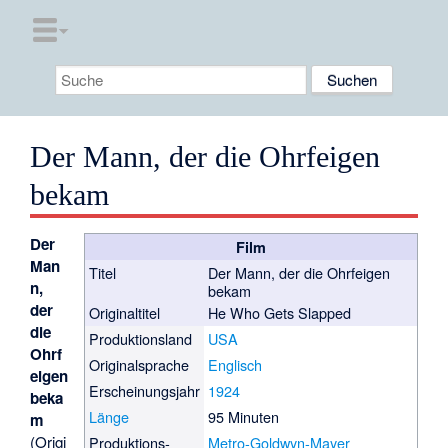
Der Mann, der die Ohrfeigen
bekam
Der
Film
Man
Titel
Der Mann, der die Ohrfeigen
n,
bekam
der
Originaltitel
He Who Gets Slapped
die
Produktionsland
USA
Ohrf
Originalsprache
Englisch
eigen
Erscheinungsjahr
1924
beka
Länge
95 Minuten
m
(Origi
Produktions­
Metro-Goldwyn-Mayer