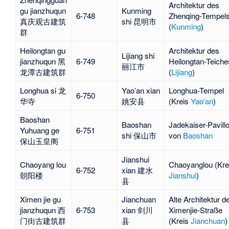
Architektur des
gu jianzhuqun
Kunming
6-748
Zhenqing-Tempel
真庆观古建筑
shi 昆明市
(
Kunming
)
群
Heilongtan gu
Architektur des
Lijiang shi
jianzhuqun 黑
6-749
Heilongtan-Teiche
丽江市
龙潭古建筑群
(
Lijiang
)
Longhua si 龙
Yao’an xian
Longhua-Tempel
6-750
华寺
姚安县
(Kreis
Yao’an
)
Baoshan
Baoshan
Jadekaiser-Pavill
Yuhuang ge
6-751
shi 保山市
von
Baoshan
保山玉皇阁
Jianshui
Chaoyang lou
Chaoyanglou (Kre
6-752
xian 建水
朝阳楼
Jianshui
)
县
Ximen jie gu
Jianchuan
Alte Architektur d
jianzhuqun 西
6-753
xian 剑川
Ximenjie-Straße
门街古建筑群
县
(Kreis
Jianchuan
)