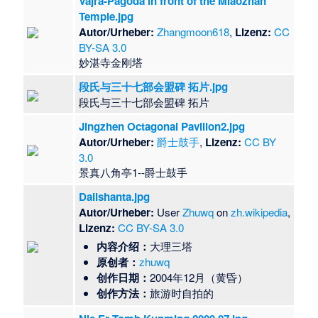
Vajra-Pagoda in front of the Miaozhan
Temple.jpg
Autor/Urheber:
Zhangmoon618
,
Lizenz:
CC
BY-SA 3.0
​妙湛寺金刚塔
段氏与三十七部会盟碑 拓片.jpg
​段氏与三十七部会盟碑 拓片
Jingzhen Octagonal Pavilion2.jpg
Autor/Urheber:
爵士鼓手
,
Lizenz:
CC BY
3.0
景真八角亭1--爵士鼓手
Dalishanta.jpg
Autor/Urheber:
User
Zhuwq
on
zh.wikipedia
,
Lizenz:
CC BY-SA 3.0
内容介绍：
大理三塔
原创者：
zhuwq
创作日期：
2004年12月（黄昏）
创作方法：
旅游时自拍的