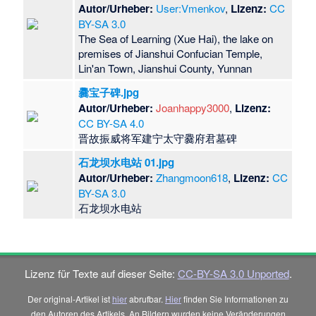
Autor/Urheber:
User:Vmenkov
,
Lizenz:
CC
BY-SA 3.0
The Sea of Learning (Xue Hai), the lake on
premises of Jianshui Confucian Temple,
Lin'an Town, Jianshui County, Yunnan
爨宝子碑.jpg
Autor/Urheber:
Joanhappy3000
,
Lizenz:
CC BY-SA 4.0
​晋故振威将军建宁太守爨府君墓碑
石龙坝水电站 01.jpg
Autor/Urheber:
Zhangmoon618
,
Lizenz:
CC
BY-SA 3.0
​石龙坝水电站
Lizenz für Texte auf dieser Seite:
CC-BY-SA 3.0 Unported
.
Der original-Artikel ist
hier
abrufbar.
Hier
finden Sie Informationen zu
den Autoren des Artikels. An Bildern wurden keine Veränderungen