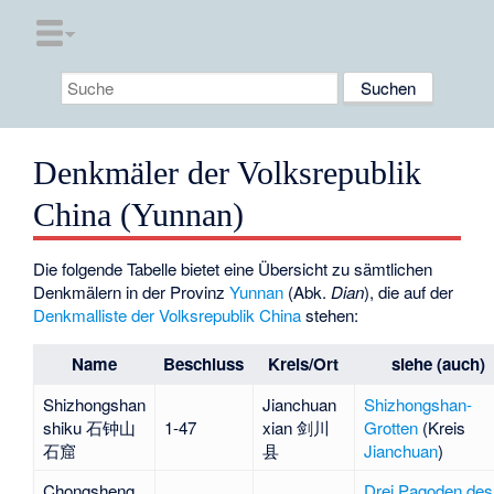
Denkmäler der Volksrepublik
China (Yunnan)
Die folgende Tabelle bietet eine Übersicht zu sämtlichen
Denkmälern in der Provinz
Yunnan
(Abk.
Dian
), die auf der
Denkmalliste der Volksrepublik China
stehen:
Name
Beschluss
Kreis/Ort
siehe (auch)
Shizhongshan
Jianchuan
Shizhongshan-
shiku 石钟山
1-47
xian 剑川
Grotten
(Kreis
石窟
县
Jianchuan
)
Chongsheng
Drei Pagoden des