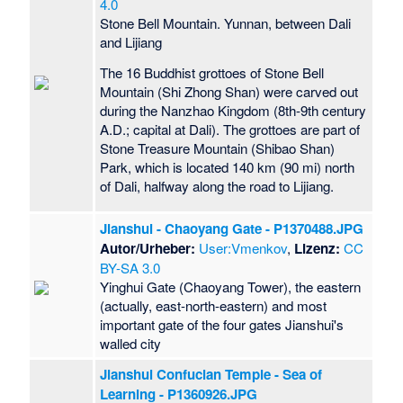
4.0
Stone Bell Mountain. Yunnan, between Dali
and Lijiang
The 16 Buddhist grottoes of Stone Bell
Mountain (Shi Zhong Shan) were carved out
during the Nanzhao Kingdom (8th-9th century
A.D.; capital at Dali). The grottoes are part of
Stone Treasure Mountain (Shibao Shan)
Park, which is located 140 km (90 mi) north
of Dali, halfway along the road to Lijiang.
Jianshui - Chaoyang Gate - P1370488.JPG
Autor/Urheber:
User:Vmenkov
,
Lizenz:
CC
BY-SA 3.0
Yinghui Gate (Chaoyang Tower), the eastern
(actually, east-north-eastern) and most
important gate of the four gates Jianshui's
walled city
Jianshui Confucian Temple - Sea of
Learning - P1360926.JPG