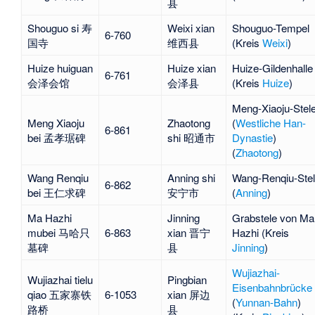
县
Shouguo si 寿
Weixi xian
Shouguo-Tempel
6-760
国寺
维西县
(Kreis
Weixi
)
Huize huiguan
Huize xian
Huize-Gildenhalle
6-761
会泽会馆
会泽县
(Kreis
Huize
)
Meng-Xiaoju
-Stel
Meng Xiaoju
Zhaotong
(
Westliche Han-
6-861
bei 孟孝琚碑
shi 昭通市
Dynastie
)
(
Zhaotong
)
Wang Renqiu
Anning shi
Wang-Renqiu
-Ste
6-862
bei 王仁求碑
安宁市
(
Anning
)
Ma Hazhi
Jinning
Grabstele von Ma
mubei 马哈只
6-863
xian 晋宁
Hazhi
(Kreis
墓碑
县
Jinning
)
Wujiazhai-
Wujiazhai tielu
Pingbian
Eisenbahnbrücke
qiao 五家寨铁
6-1053
xian 屏边
(
Yunnan-Bahn
)
路桥
县