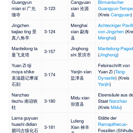
Guangyun
Cangyuan
Birmanischer
mian si 广允
3-123
xian 沧源
Guangyun-Tempe
缅寺
县
(Kreis
Cangyuan
)
Jingzhen
Menghai
Achteckiger Pavil
bajiao ting 景
3-124
xian 勐海
von Jingzhen
(Kre
真八角亭
县
Menghai
)
Manfeilong ta
Jinghong
Manfeilong-Pago
3-157
曼飞龙塔
shi 景洪市
(
Jinghong
)
Yuan Zi tiji
Felsinschrift von
moya shike
Yanjin xian
Yuan Zi
(
Tang-
3-174
袁滋题记摩崖
盐津县
Dynastie
) (Kreis
石刻
Yanjin
)
Nanzhao
Eisensäule aus 
Midu xian
tiezhu 南诏铁
3-180
Staat
Nanzhao
弥渡县
柱
(Kreis
Midu
)
Lama guyuan
Stätte der
Lufeng
huashi didian
Ramapithecus
-
3-181
Xian 禄丰
腊玛古猿化石
Fossilien (
Shihuib