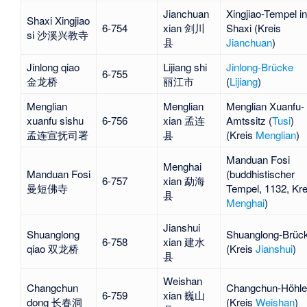
Jianchuan
Xingjiao-Tempel in
Shaxi Xingjiao
6-754
xian 剑川
Shaxi
(Kreis
si 沙溪兴教寺
县
Jianchuan
)
Jinlong qiao
Lijiang shi
Jinlong-Brücke
6-755
金龙桥
丽江市
(
Lijiang
)
Menglian
Menglian
Menglian Xuanfu-
xuanfu sishu
6-756
xian 孟连
Amtssitz
(
Tusi
)
孟连宣抚司署
县
(Kreis
Menglian
)
Manduan Fosi
Menghai
Manduan Fosi
(buddhistischer
6-757
xian 勐海
曼短佛寺
Tempel, 1132, Kre
县
Menghai
)
Jianshui
Shuanglong
Shuanglong-Brüc
6-758
xian 建水
qiao 双龙桥
(Kreis
Jianshui
)
县
Weishan
Changchun
Changchun-Höhle
6-759
xian 巍山
dong 长春洞
(Kreis
Weishan
)