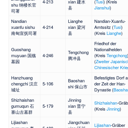
4-213
xian 建水
(
Tusi
) (Kreis
shu 纳楼长官
县
Jianshui
)
司署
Nandian
Lianghe
Nandian-Xuanfu-
xuanfu sishu
4-214
xian 梁河
Amtssitz (
Tusi
)
南甸宣抚司署
县
(Kreis
Lianghe
)
Friedhof der
Guoshang
Nationalhelden
Tengchong
muyuan 国殇
4-246
(Kreis
Tengchong
腾冲县
墓园
(
Zweiter Japanisc
Chinesischer Krie
Hanzhuang
Befestigtes Dorf 
Baoshan
chengzhi 汉庄
5-106
der Zeit der Han-
shi 保山市
城址
Dynastie (
Baosha
Shizhaishan
Jinning
Shizhaishan
-Gräb
gumuqun 石
5-179
xian 晋宁
(Kreis
Jinning
)
寨山古墓群
县
Lijiashan
Jiangchuan
Lijiashan
-Gräber