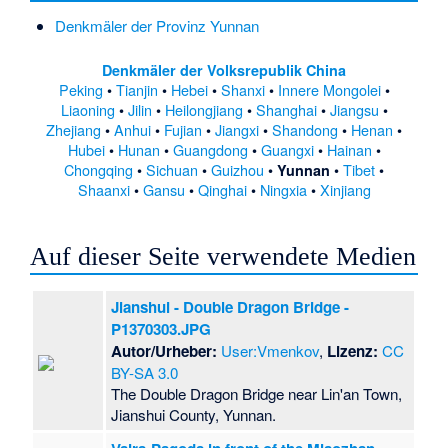
Denkmäler der Provinz Yunnan
Denkmäler der Volksrepublik China
Peking
•
Tianjin
•
Hebei
•
Shanxi
•
Innere Mongolei
•
Liaoning
•
Jilin
•
Heilongjiang
•
Shanghai
•
Jiangsu
•
Zhejiang
•
Anhui
•
Fujian
•
Jiangxi
•
Shandong
•
Henan
•
Hubei
•
Hunan
•
Guangdong
•
Guangxi
•
Hainan
•
Chongqing
•
Sichuan
•
Guizhou
•
•
Tibet
•
Yunnan
Shaanxi
•
Gansu
•
Qinghai
•
Ningxia
•
Xinjiang
Auf dieser Seite verwendete Medien
Jianshui - Double Dragon Bridge -
P1370303.JPG
Autor/Urheber:
User:Vmenkov
,
Lizenz:
CC
BY-SA 3.0
The Double Dragon Bridge near Lin'an Town,
Jianshui County, Yunnan.