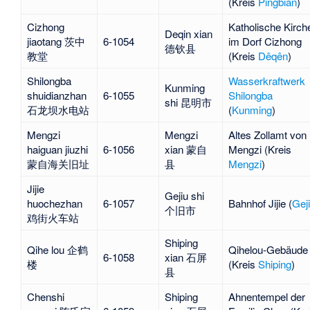
(Kreis
Pingbian
)
Cizhong
Katholische Kirch
Deqin xian
jiaotang 茨中
6-1054
im Dorf Cizhong
德钦县
教堂
(Kreis
Dêqên
)
Shilongba
Wasserkraftwerk
Kunming
shuidianzhan
6-1055
Shilongba
shi 昆明市
石龙坝水电站
(
Kunming
)
Mengzi
Mengzi
Altes Zollamt von
haiguan jiuzhi
6-1056
xian 蒙自
Mengzi (Kreis
蒙自海关旧址
县
Mengzi
)
Jijie
Gejiu shi
huochezhan
6-1057
Bahnhof Jijie
(
Gej
个旧市
鸡街火车站
Shiping
Qihe lou 企鹤
Qihelou-Gebäude
6-1058
xian 石屏
楼
(Kreis
Shiping
)
县
Chenshi
Shiping
Ahnentempel der