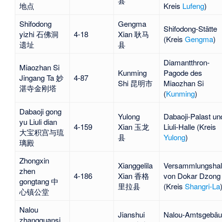
县
地点
Kreis
Lufeng
)
Shifodong
Gengma
Shifodong
-Stätte
yizhi 石佛洞
4-18
Xian 耿马
(Kreis
Gengma
)
遗址
县
Diamantthron-
Miaozhan Si
Kunming
Pagode des
Jingang Ta 妙
4-87
Shi 昆明市
Miaozhan Si
湛寺金刚塔
(
Kunming
)
Dabaoji gong
Yulong
Dabaoji-Palast un
yu Liuli dian
4-159
Xian 玉龙
Liuli-Halle
(Kreis
大宝积宫与琉
县
Yulong
)
璃殿
Zhongxin
Xianggelila
Versammlungshal
zhen
4-186
Xian 香格
von
Dokar Dzong
gongtang 中
里拉县
(Kreis
Shangri-La
心镇公堂
Nalou
Jianshui
Nalou-Amtsgebä
zhangguansi