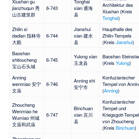
Xiushan gu
Tonghai
Architektur des
jianzhuqun 秀
6-743
xian 通海
Xiushan (Kreis
山古建筑群
县
Tonghai
)
Zhilin si
Jianshui
Haupthalle des
dadian 指林寺
6-744
xian 建水
Zhilin-Tempels
大殿
县
(Kreis
Jianshui
)
Baoshan
Yulong xian
Baoshan Steinsta
shitoucheng
6-745
玉龙县
(Kreis
Yulong
)
宝山石头城
Anning
Konfuzianischer
Anning shi
wenmiao 安宁
6-746
Tempel von Annin
安宁市
文庙
(
Anning
)
Konfuzianischer
Zhoucheng
Binchuan
Tempel und
Wenmiao he
6-747
xian 宾川
Kriegsgott-Tempel
Wumiao 州城
县
von Zhoucheng
文庙和武庙
(Kreis
Binchuan
)
Zhenqingguan