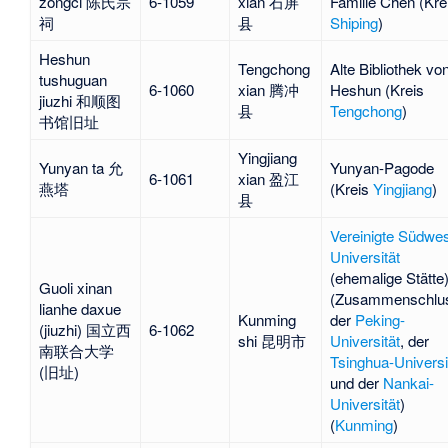
zongci 陈氏宗
6-1059
xian 石屏
Familie Chen (Kre
祠
县
Shiping
)
Heshun
Tengchong
Alte
Bibliothek vo
tushuguan
6-1060
xian 腾冲
Heshun
(Kreis
jiuzhi 和顺图
县
Tengchong
)
书馆旧址
Yingjiang
Yunyan ta 允
Yunyan-Pagode
6-1061
xian 盈江
燕塔
(Kreis
Yingjiang
)
县
Vereinigte Südwes
Universität
(ehemalige Stätte
Guoli xinan
(Zusammenschlu
lianhe daxue
Kunming
der
Peking-
(jiuzhi) 国立西
6-1062
shi 昆明市
Universität
, der
南联合大学
Tsinghua-Universi
(旧址)
und der
Nankai-
Universität
)
(
Kunming
)