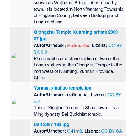
known as Wujiazhai Bridge, after a nearby
town. It is located in North Wantang Township
of Pingbian County, between Boduqing and
Luogu stations.
Qiongzhu Temple Kunming arhats 2009
07.jpg
Autor/Urheber:
Rolfmueller
,
Lizenz:
CC BY-
SA 3.0
Photographs of a stone replica of two of the
Lohan statues at the Qiongzhu Temple to the
northwest of Kunming, Yunnan Province,
China.
Yunnan xingjiao temple.jpg
Autor/Urheber:
eviltomthai,
Lizenz:
CC BY
2.0
This is Xingjiao Temple in Shaxi town. It's a
Ming dynasty Bai Buddhist temple.
Dali 2007 192.jpg
Autor/Urheber:
G41rn8
,
Lizenz:
CC BY-SA