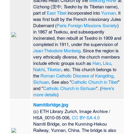
Sacred Heart Church by the
Mekong River
at
Cizhong (茨中;
Tsedro
by its Tibetan name),
part of
East Tibet
incorporated into
Yunnan
. It
was first built by the French missionary Jules
Dubernard (
Paris Foreign Missions Society
)
in 1867 at Tsekou, and subsequently
incinerated, then rebuilt at Tsedro in 1909 and
completed in 1911, under the supervision of
Jean-Théodore Monbeig
. Since the region is
very ethnically diverse, the church members
include ethnic groups such as
Han
,
Lisu
,
Nakhi
,
Tibetan
, etc. This church belongs to
the
Roman Catholic Diocese of Kangding
,
Sichuan
. See also "
Catholic Church in Tibet
"
and "
Catholic Church in Sichuan
". (
Here's
more details
)
Namitibridge.jpg
(c) ETH Library Zurich, Image Archive /
HSA_0010-05-006,
CC BY-SA 4.0
Namiti Bridge, on the Kunming-Hekou
Railway, Yunnan, China. The bridge is also