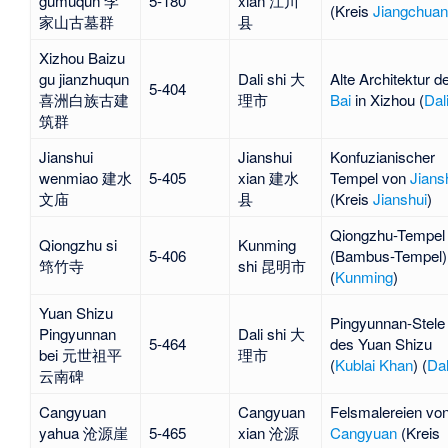
gumuqun 李
5-180
xian 江川
(Kreis
Jiangchuan
家山古墓群
县
Xizhou Baizu
gu jianzhuqun
Dali shi 大
Alte Architektur d
5-404
喜洲白族古建
理市
Bai
in Xizhou (
Dal
筑群
Jianshui
Jianshui
Konfuzianischer
wenmiao 建水
5-405
xian 建水
Tempel von
Jians
文庙
县
(Kreis
Jianshui
)
Qiongzhu-Tempel
Qiongzhu si
Kunming
5-406
(Bambus-Tempel)
筇竹寺
shi 昆明市
(
Kunming
)
Yuan Shizu
Pingyunnan-Stele
Pingyunnan
Dali shi 大
5-464
des Yuan Shizu
bei 元世祖平
理市
(
Kublai Khan
) (
Dal
云南碑
Cangyuan
Cangyuan
Felsmalereien vo
yahua 沧源崖
5-465
xian 沧源
Cangyuan
(Kreis