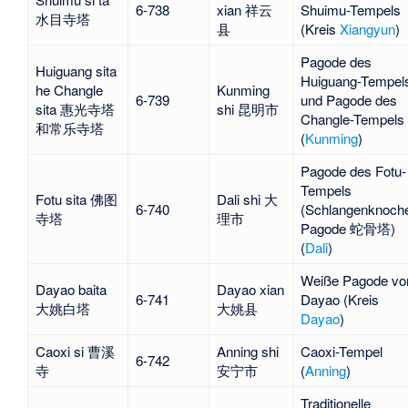
6-738
xian 祥云
Shuimu-Tempels
水目寺塔
县
(Kreis
Xiangyun
)
Pagode des
Huiguang sita
Huiguang-Tempel
he Changle
Kunming
6-739
und Pagode des
sita 惠光寺塔
shi 昆明市
Changle-Tempels
和常乐寺塔
(
Kunming
)
Pagode des Fotu-
Tempels
Fotu sita 佛图
Dali shi 大
6-740
(
Schlangenknoch
寺塔
理市
Pagode
蛇骨塔)
(
Dali
)
Weiße Pagode vo
Dayao baita
Dayao xian
6-741
Dayao (Kreis
大姚白塔
大姚县
Dayao
)
Caoxi si 曹溪
Anning shi
Caoxi-Tempel
6-742
寺
安宁市
(
Anning
)
Traditionelle