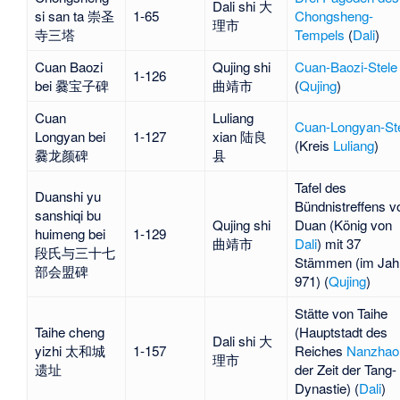
Dali shi 大
si san ta 崇圣
1-65
Chongsheng-
理市
寺三塔
Tempels
(
Dali
)
Cuan Baozi
Qujing shi
Cuan-Baozi-Stele
1-126
bei 爨宝子碑
曲靖市
(
Qujing
)
Cuan
Luliang
Cuan-Longyan-St
Longyan bei
1-127
xian 陆良
(Kreis
Luliang
)
爨龙颜碑
县
Tafel des
Duanshi yu
Bündnistreffens v
sanshiqi bu
Qujing shi
Duan
(König von
huimeng bei
1-129
曲靖市
Dali
) mit 37
段氏与三十七
Stämmen (im Jah
部会盟碑
971) (
Qujing
)
Stätte von
Taihe
Taihe cheng
(Hauptstadt des
Dali shi 大
yizhi 太和城
1-157
Reiches
Nanzhao
理市
遗址
der Zeit der Tang-
Dynastie) (
Dali
)