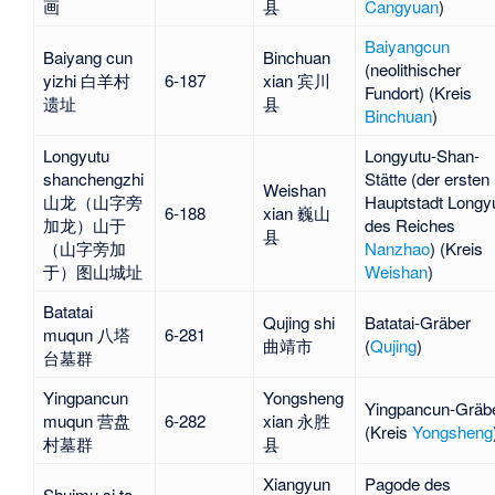
画
县
Cangyuan
)
Baiyangcun
Baiyang cun
Binchuan
(neolithischer
yizhi 白羊村
6-187
xian 宾川
Fundort) (Kreis
遗址
县
Binchuan
)
Longyutu
Longyutu-Shan
-
shanchengzhi
Stätte (der ersten
Weishan
山龙（山字旁
Hauptstadt
Longy
6-188
xian 巍山
加龙）山于
des Reiches
县
（山字旁加
Nanzhao
) (Kreis
于）图山城址
Weishan
)
Batatai
Qujing shi
Batatai-Gräber
muqun 八塔
6-281
曲靖市
(
Qujing
)
台墓群
Yingpancun
Yongsheng
Yingpancun-Gräb
muqun 营盘
6-282
xian 永胜
(Kreis
Yongsheng
村墓群
县
Xiangyun
Pagode des
Shuimu si ta