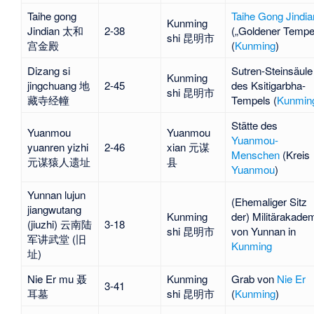
Taihe gong
Taihe Gong Jindia
Kunming
Jindian 太和
2-38
(„Goldener Tempe
shi 昆明市
宫金殿
(
Kunming
)
Dizang si
Sutren-Steinsäule
Kunming
jingchuang 地
2-45
des Ksitigarbha-
shi 昆明市
藏寺经幢
Tempels
(
Kunmin
Stätte des
Yuanmou
Yuanmou
Yuanmou-
yuanren yizhi
2-46
xian 元谋
Menschen
(Kreis
元谋猿人遗址
县
Yuanmou
)
Yunnan lujun
(Ehemaliger Sitz
jiangwutang
Kunming
der)
Militärakade
(jiuzhi) 云南陆
3-18
shi 昆明市
von Yunnan
in
军讲武堂 (旧
Kunming
址)
Nie Er mu 聂
Kunming
Grab von
Nie Er
3-41
耳墓
shi 昆明市
(
Kunming
)