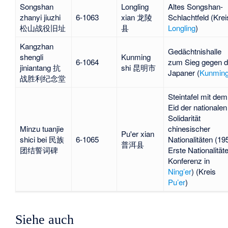
Songshan
Longling
Altes Songshan-
zhanyi jiuzhi
6-1063
xian 龙陵
Schlachtfeld (Krei
松山战役旧址
县
Longling
)
Kangzhan
Gedächtnishalle
shengli
Kunming
6-1064
zum Sieg gegen d
jiniantang 抗
shi 昆明市
Japaner (
Kunmin
战胜利纪念堂
Steintafel mit dem
Eid der nationalen
Solidarität
Minzu tuanjie
chinesischer
Pu'er xian
shici bei 民族
6-1065
Nationalitäten (19
普洱县
团结誓词碑
Erste Nationalität
Konferenz in
Ning’er
) (Kreis
Pu’er
)
Siehe auch