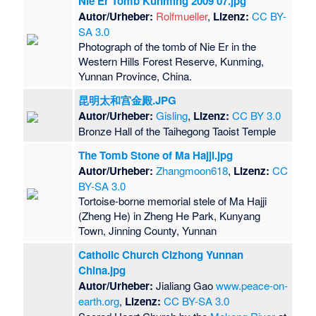
Nie Er Tomb Kunming 2009 07.jpg
Autor/Urheber:
Rolfmueller
,
Lizenz:
CC BY-
SA 3.0
Photograph of the tomb of Nie Er in the
Western Hills Forest Reserve, Kunming,
Yunnan Province, China.
昆明太和宫金殿.JPG
Autor/Urheber:
Gisling
,
Lizenz:
CC BY 3.0
Bronze Hall of the Taihegong Taoist Temple
The Tomb Stone of Ma Hajji.jpg
Autor/Urheber:
Zhangmoon618
,
Lizenz:
CC
BY-SA 3.0
Tortoise-borne memorial stele of Ma Hajji
(Zheng He) in Zheng He Park, Kunyang
Town, Jinning County, Yunnan
Catholic Church Cizhong Yunnan
China.jpg
Autor/Urheber:
Jialiang Gao
www.peace-on-
earth.org
,
Lizenz:
CC BY-SA 3.0