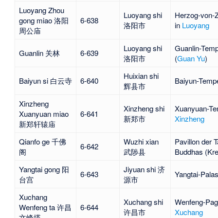
Luoyang Zhou
Luoyang shi
Herzog-von-
gong miao 洛阳
6-638
洛阳市
in
Luoyang
周公庙
Luoyang shi
Guanlin
-Temp
Guanlin 关林
6-639
洛阳市
(
Guan Yu
)
Huixian shi
Baiyun si 白云寺
6-640
Baiyun-Tempe
辉县市
Xinzheng
Xinzheng shi
Xuanyuan-Tem
Xuanyuan miao
6-641
新郑市
Xinzheng
新郑轩辕庙
Qianfo ge 千佛
Wuzhi xian
Pavillon der 
6-642
阁
武陟县
Buddhas
(Kr
Yangtai gong 阳
Jiyuan shi 济
6-643
Yangtai-Palas
台宫
源市
Xuchang
Xuchang shi
Wenfeng-Pag
Wenfeng ta 许昌
6-644
许昌市
Xuchang
文峰塔