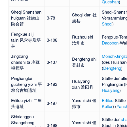
Queshan
)
Sheqi Shanshan
Sheqi-Shans
Sheqi xian 社
huiguan 社旗山
3-78
Versammlungs
旗县
陕会馆
Sheqi
)
Fengxue si ji
Ruzhou shi
Fengxue-Tem
talin 风穴寺及塔
3-108
汝州市
Dagoben
-Wal
林
Jingzang
Mönch-Jingz
Dengfeng shi
chanshi ta 净藏
3-137
(des Huishan
登封市
禅师塔
(
Dengfeng
)
Pingliangtai
Stätte der alt
Huaiyang
gucheng yizhi 平
3-193
Pingliangtai
(K
xian 淮阳县
粮台古城遗址
Huaiyang
)
Erlitou yizhi 二里
Yanshi shi 偃
Erlitou
-Stätte 
3-197
头遗址
师市
Kultur
) (
Yansh
Shixianggou
Stätte der
sha
Shangcheng
Yanshi shi 偃
3-198
Stadt in Shix