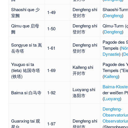
Shaoshi que 少
Dengfeng shi
Shaoshi-Turm
1-49
室阙
登封市
(
Dengfeng
)
Qimu que 启母
Dengfeng shi
Qimu-Turm (
1-50
阙
登封市
(
Dengfeng
)
Pagode des 
Songyue si ta 嵩
Dengfeng shi
1-61
Tempels
(
Nör
岳寺塔
登封市
Dynastie
) (
De
Youguo si ta
Pagode des 
Kaifeng shi
(tieta) 祐国寺塔
1-69
Tempels
("Ei
开封市
(铁塔)
(
Kaifeng
)
Baima-Kloste
Luoyang shi
Baima si 白马寺
1-92
der weißen Pf
洛阳市
(
Luoyang
)
Dengfeng-
Observatori
Guanxing tai 观
Dengfeng shi
Observatori
1-97
星台
登封市
(
Sternobserv