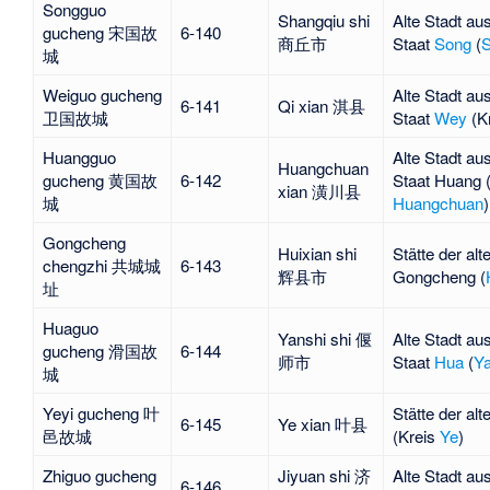
Songguo
Shangqiu shi
Alte Stadt au
gucheng 宋国故
6-140
商丘市
Staat
Song
(
S
城
Weiguo gucheng
Alte Stadt au
6-141
Qi xian 淇县
卫国故城
Staat
Wey
(K
Huangguo
Alte Stadt au
Huangchuan
gucheng 黄国故
6-142
Staat
Huang
(
xian 潢川县
城
Huangchuan
)
Gongcheng
Huixian shi
Stätte der alt
chengzhi 共城城
6-143
辉县市
Gongcheng (
址
Huaguo
Yanshi shi 偃
Alte Stadt au
gucheng 滑国故
6-144
师市
Staat
Hua
(
Ya
城
Yeyi gucheng 叶
Stätte der alt
6-145
Ye xian 叶县
邑故城
(Kreis
Ye
)
Zhiguo gucheng
Jiyuan shi 济
Alte Stadt a
6-146