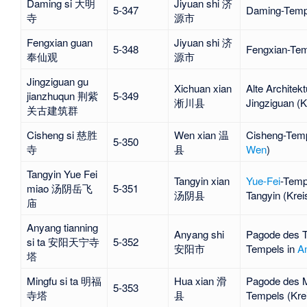
Daming si 大明
Jiyuan shi 济
5-347
Daming-Temp
寺
源市
Fengxian guan
Jiyuan shi 济
5-348
Fengxian-Tem
奉仙观
源市
Jingziguan gu
Xichuan xian
Alte Architek
jianzhuqun 荆紫
5-349
淅川县
Jingziguan
(K
关古建筑群
Cisheng si 慈胜
Wen xian 温
Cisheng-Temp
5-350
寺
县
Wen
)
Tangyin Yue Fei
Tangyin xian
Yue-Fei
-Temp
miao 汤阴岳飞
5-351
汤阴县
Tangyin (Kre
庙
Anyang tianning
Anyang shi
Pagode des T
si ta 安阳天宁寺
5-352
安阳市
Tempels in
A
塔
Mingfu si ta 明福
Hua xian 滑
Pagode des M
5-353
寺塔
县
Tempels (Kre