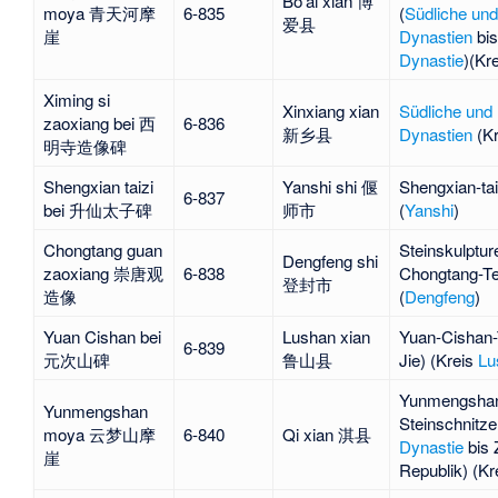
Bo'ai xian 博
moya 青天河摩
6-835
(
Südliche und
爱县
崖
Dynastien
bi
Dynastie
)(Kr
Ximing si
Xinxiang xian
Südliche und 
zaoxiang bei 西
6-836
新乡县
Dynastien
(K
明寺造像碑
Shengxian taizi
Yanshi shi 偃
Shengxian-tai
6-837
bei 升仙太子碑
师市
(
Yanshi
)
Chongtang guan
Steinskulptur
Dengfeng shi
zaoxiang 崇唐观
6-838
Chongtang-T
登封市
造像
(
Dengfeng
)
Yuan Cishan bei
Lushan xian
Yuan-Cishan
6-839
元次山碑
鲁山县
Jie
) (Kreis
Lu
Yunmengsha
Yunmengshan
Steinschnitze
moya 云梦山摩
6-840
Qi xian 淇县
Dynastie
bis 
崖
Republik) (Kr