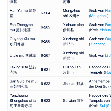
慎墓
河市
Han Yu mu 韩愈
Mengzhou
Grab von
Han
6-264
墓
shi 孟州市
(
Mengzhou
)
Fan Zhongyan
Yichuan xian
Grab von
Fan
6-265
mu 范仲淹墓
伊川县
(Kreis
Yichua
Ouyang Xiu mu
Xinzheng shi
Grab von
Ouy
6-266
欧阳修墓
新郑市
(
Xinzheng
)
Xinzheng shi
Li Jie mu 李诫墓
6-267
Grab von
Li J
新郑市
Faxing si ta 法行
Ruzhou shi
Pagode des
F
6-621
寺塔
汝州市
Tempels
(
Ru
San Su ci he mu
Ahnentempel
6-622
Jia xian 郏县
三苏祠和墓
der Drei Su (
Yanzhuang
Pagode des 
Shengshou si ta
6-623
Sui xian 睢县
Tempels von
阎庄圣寿寺塔
(Kreis
Sui (S