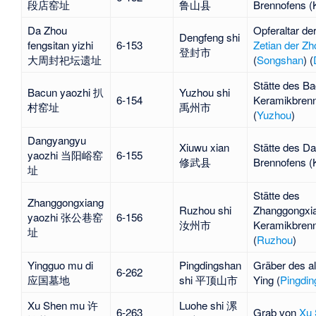
段店窑址
鲁山县
Brennofens
(
Da Zhou
Opferaltar de
Dengfeng shi
fengsitan yizhi
6-153
Zetian der Z
登封市
大周封祀坛遗址
(
Songshan
) (
Stätte des
Ba
Bacun yaozhi 扒
Yuzhou shi
6-154
Keramikbren
村窑址
禹州市
(
Yuzhou
)
Dangyangyu
Xiuwu xian
Stätte des
Da
yaozhi 当阳峪窑
6-155
修武县
Brennofens
(
址
Stätte des
Zhanggongxiang
Ruzhou shi
Zhanggongxi
yaozhi 张公巷窑
6-156
汝州市
Keramikbren
址
(
Ruzhou
)
Yingguo mu di
Pingdingshan
Gräber des al
6-262
应国墓地
shi 平顶山市
Ying
(
Pingdi
Xu Shen mu 许
Luohe shi 漯
6-263
Grab von
Xu 