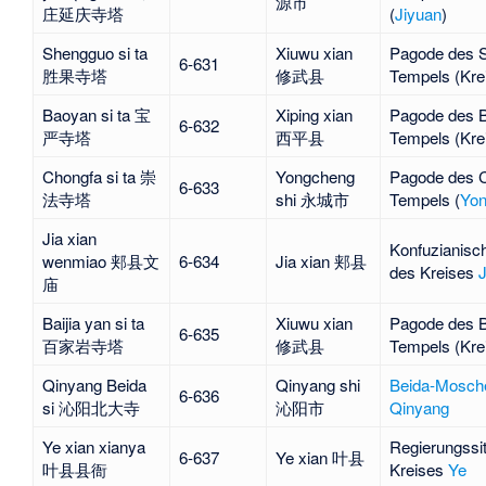
源市
庄延庆寺塔
(
Jiyuan
)
Shengguo si ta
Xiuwu xian
Pagode des 
6-631
胜果寺塔
修武县
Tempels (Kre
Baoyan si ta 宝
Xiping xian
Pagode des 
6-632
严寺塔
西平县
Tempels (Kre
Chongfa si ta 崇
Yongcheng
Pagode des 
6-633
法寺塔
shi 永城市
Tempels (
Yo
Jia xian
Konfuzianisc
wenmiao 郏县文
6-634
Jia xian 郏县
des Kreises
J
庙
Baijia yan si ta
Xiuwu xian
Pagode des Ba
6-635
百家岩寺塔
修武县
Tempels (Kre
Qinyang Beida
Qinyang shi
Beida-Mosch
6-636
si 沁阳北大寺
沁阳市
Qinyang
Ye xian xianya
Regierungssi
6-637
Ye xian 叶县
叶县县衙
Kreises
Ye