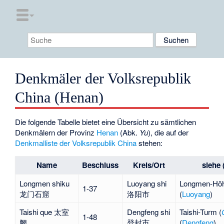
Denkmäler der Volksrepublik
China (Henan)
Die folgende Tabelle bietet eine Übersicht zu sämtlichen
Denkmälern der Provinz
Henan
(Abk.
Yu
), die auf der
Denkmalliste der Volksrepublik China
stehen:
Name
Beschluss
Kreis/Ort
siehe 
Longmen shiku
Luoyang shi
Longmen-Höh
1-37
龙门石窟
洛阳市
(
Luoyang
)
Taishi que 太室
Dengfeng shi
Taishi-Turm (
1-48
阙
登封市
(
Dengfeng
)