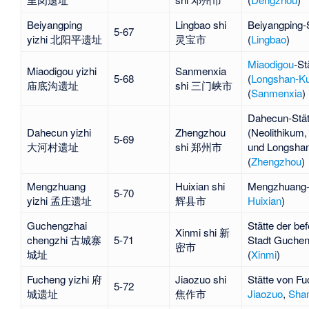
Beiyangping
Lingbao shi
Beiyangping
-
5-67
yizhi 北阳平遗址
灵宝市
(
Lingbao
)
Miaodigou
-St
Miaodigou yizhi
Sanmenxia
5-68
(
Longshan-Ku
庙底沟遗址
shi 三门峡市
(
Sanmenxia
)
Dahecun
-Stä
Dahecun yizhi
Zhengzhou
(Neolithikum
5-69
大河村遗址
shi 郑州市
und Longshan
(
Zhengzhou
)
Mengzhuang
Huixian shi
Mengzhuang
5-70
yizhi 孟庄遗址
辉县市
Huixian
)
Guchengzhai
Stätte der bef
Xinmi shi 新
chengzhi 古城寨
5-71
Stadt
Guchen
密市
城址
(
Xinmi
)
Fucheng yizhi 府
Jiaozuo shi
Stätte von
Fu
5-72
城遗址
焦作市
Jiaozuo
,
Shan