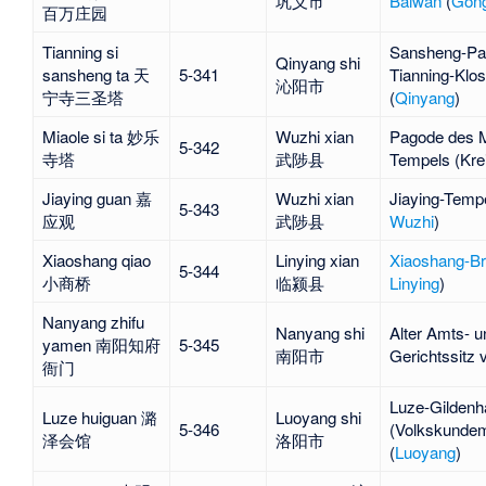
巩义市
Baiwan
(
Gong
百万庄园
Tianning si
Sansheng-Pa
Qinyang shi
sansheng ta 天
5-341
Tianning-Klos
沁阳市
宁寺三圣塔
(
Qinyang
)
Miaole si ta 妙乐
Wuzhi xian
Pagode des M
5-342
寺塔
武陟县
Tempels (Kre
Jiaying guan 嘉
Wuzhi xian
Jiaying-Tempe
5-343
应观
武陟县
Wuzhi
)
Xiaoshang qiao
Linying xian
Xiaoshang-B
5-344
小商桥
临颍县
Linying
)
Nanyang zhifu
Nanyang shi
Alter Amts- u
yamen 南阳知府
5-345
南阳市
Gerichtssitz
衙门
Luze-Gildenh
Luze huiguan 潞
Luoyang shi
5-346
(Volkskunde
泽会馆
洛阳市
(
Luoyang
)