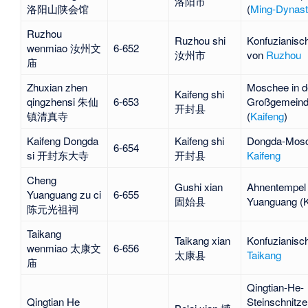
洛阳市
洛阳山陕会馆
(
Ming-Dynast
Ruzhou
Ruzhou shi
Konfuzianisc
wenmiao 汝州文
6-652
汝州市
von
Ruzhou
庙
Zhuxian zhen
Moschee in d
Kaifeng shi
qingzhensi 朱仙
6-653
Großgemeind
开封县
镇清真寺
(
Kaifeng
)
Kaifeng Dongda
Kaifeng shi
Dongda-Mos
6-654
si 开封东大寺
开封县
Kaifeng
Cheng
Gushi xian
Ahnentempel
Yuanguang zu ci
6-655
固始县
Yuanguang
(K
陈元光祖祠
Taikang
Taikang xian
Konfuzianisc
wenmiao 太康文
6-656
太康县
Taikang
庙
Qingtian-He
-
Qingtian He
Steinschnitze