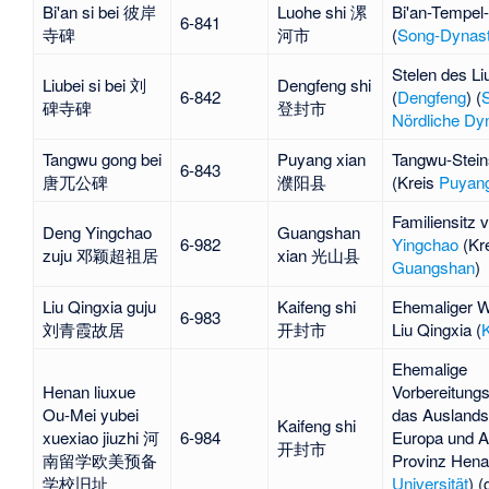
Bi'an si bei 彼岸
Luohe shi 漯
Bi'an-Tempel-
6-841
寺碑
河市
(
Song-Dynast
Stelen des Li
Liubei si bei 刘
Dengfeng shi
6-842
(
Dengfeng
) (
S
碑寺碑
登封市
Nördliche Dy
Tangwu gong bei
Puyang xian
Tangwu
-Stein
6-843
唐兀公碑
濮阳县
(Kreis
Puyan
Familiensitz 
Deng Yingchao
Guangshan
6-982
Yingchao
(Kr
zuju 邓颖超祖居
xian 光山县
Guangshan
)
Liu Qingxia guju
Kaifeng shi
Ehemaliger W
6-983
刘青霞故居
开封市
Liu Qingxia
(
K
Ehemalige
Henan liuxue
Vorbereitungs
Ou-Mei yubei
das Auslands
Kaifeng shi
xuexiao jiuzhi 河
6-984
Europa und A
开封市
南留学欧美预备
Provinz Hena
学校旧址
Universität
) (