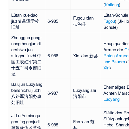
(
Kaifeng
)
Lütan xuexiao
Lütan-Schule 
Fugou xian
jiuzhi 吕潭学校
6-985
Fugou
) (
Ji-H
扶沟县
旧址
Schule)
Zhongguo gong-
nong hongjun di-
Hauptquartier
ershiwu jun
Armee der
Ch
silingbu jiuzhi 中
6-986
Xin xian 新县
Roten Armee 
国工农红军第二
und Bauern
(1
十五军司令部旧
Xin
)
址
Balujun Luoyang
Ehemaliges B
banshichu jiuzhi
Luoyang shi
6-987
Achten Mars
八路军洛阳办事
洛阳市
Luoyang
处旧址
Stätte des Re
Ji-Lu-Yu bianqu
Stützpunktgeb
geming genjudi
Fan xian 范
6-988
Hebei-Shand
冀鲁豫边区革命
县