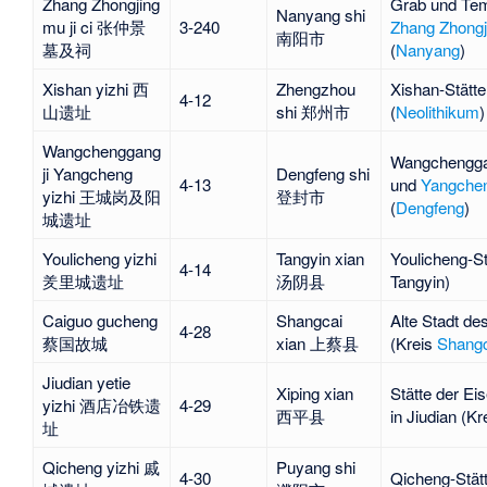
Zhang Zhongjing
Grab und Te
Nanyang shi
mu ji ci 张仲景
3-240
Zhang Zhongj
南阳市
墓及祠
(
Nanyang
)
Xishan yizhi 西
Zhengzhou
Xishan
-Stätte
4-12
山遗址
shi 郑州市
(
Neolithikum
)
Wangchenggang
Wangchengg
ji Yangcheng
Dengfeng shi
4-13
und
Yangche
yizhi 王城岗及阳
登封市
(
Dengfeng
)
城遗址
Youlicheng yizhi
Tangyin xian
Youlicheng
-S
4-14
羑里城遗址
汤阴县
Tangyin
)
Caiguo gucheng
Shangcai
Alte Stadt de
4-28
蔡国故城
xian 上蔡县
(Kreis
Shangc
Jiudian yetie
Xiping xian
Stätte der E
yizhi 酒店冶铁遗
4-29
西平县
in
Jiudian
(Kr
址
Qicheng yizhi 戚
Puyang shi
4-30
Qicheng
-Stät