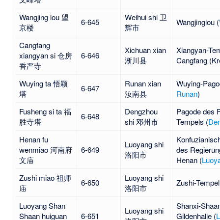
Wangjing lou 望
Weihui shi 卫
6-645
Wangjinglou (
京楼
辉市
Cangfang
Xichuan xian
Xiangyan-Tem
xiangyan si 仓房
6-646
淅川县
Cangfang
(Kr
香严寺
Wuying ta 悟颖
Runan xian
Wuying-Pagod
6-647
塔
汝南县
Runan
)
Fusheng si ta 福
Dengzhou
Pagode des 
6-648
胜寺塔
shi 邓州市
Tempels (
De
Henan fu
Konfuzianisc
Luoyang shi
wenmiao 河南府
6-649
des Regierun
洛阳市
文庙
Henan (
Luoy
Zushi miao 祖师
Luoyang shi
6-650
Zushi-Tempel
庙
洛阳市
Luoyang Shan
Shanxi-Shaan
Luoyang shi
Shaan huiguan
6-651
Gildenhalle (
L