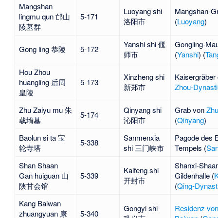
Mangshan
Luoyang shi
Mangshan-Gr
lingmu qun 邙山
5-171
洛阳市
(
Luoyang
)
陵墓群
Yanshi shi 偃
Gongling-Ma
Gong ling 恭陵
5-172
师市
(
Yanshi
) (
Tan
Hou Zhou
Xinzheng shi
Kaisergräber
huangling 后周
5-173
新郑市
Zhou-Dynasti
皇陵
Zhu Zaiyu mu 朱
Qinyang shi
Grab von
Zhu
5-174
载堉墓
沁阳市
(
Qinyang
)
Baolun si ta 宝
Sanmenxia
Pagode des B
5-338
轮寺塔
shi 三门峡市
Tempels (
Sa
Shan Shaan
Shanxi-Shaa
Kaifeng shi
Gan huiguan 山
5-339
Gildenhalle (
K
开封市
陕甘会馆
(
Qing-Dynast
Kang Baiwan
Gongyi shi
Residenz vo
zhuangyuan 康
5-340