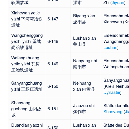
轵国故城
源市
Zhi
(
Jiyuan
)
Xiahewan yetie
Biyang xian
Eisenschmel
yizhi 下河湾冶铁
6-147
泌阳县
Xiahewan
(Kr
遗址
Wangchenggang
Eisenschmel
Lushan xian
yezhi yizhi 望城
6-148
Wangchengg
鲁山县
岗冶铁遗址
Lushan
)
Wafangzhuang
Nanyang shi
Eisenschmel
yetie yizhi 瓦房
6-149
南阳市
Wafangzhuan
庄冶铁遗址
Sanyangzhu
Sanyangzhuang
Neihuang
6-150
(Kreis
Neihu
yizhi 三杨庄遗址
xian 内黄县
Dynastie
)
Shanyang
Jiaozuo shi
Stätte der alt
gucheng 山阳故
6-151
焦作市
Shanyang
(
J
城
Duandian yaozhi
Lushan xian
Stätte des
Du
6-152