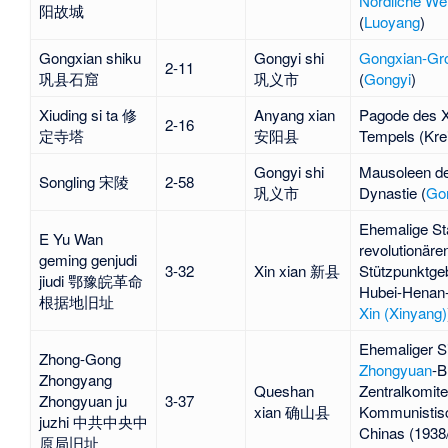
Nördliche We
阳故城
(
Luoyang
)
Gongxian shiku
Gongyi shi
Gongxian-Gro
2-11
巩县石窟
巩义市
(
Gongyi
)
Xiuding si ta 修
Anyang xian
Pagode des X
2-16
定寺塔
安阳县
Tempels
(Kre
Gongyi shi
Mausoleen de
Songling 宋陵
2-58
巩义市
Dynastie
(
Go
Ehemalige Stä
E Yu Wan
revolutionäre
geming genjudi
3-32
Xin xian 新县
Stützpunktge
jiudi 鄂豫皖革命
Hubei-Henan-
根据地旧址
Xin (Xinyang)
Ehemaliger S
Zhong-Gong
Zhongyuan
-B
Zhongyang
Queshan
Zentralkomite
Zhongyuan ju
3-37
xian 确山县
Kommunistisc
juzhi 中共中央中
Chinas (1938/
原局旧址