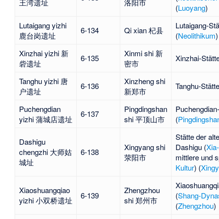
王湾遗址
洛阳市
(
Luoyang
)
Lutaigang yizhi
Lutaigang
-Stä
6-134
Qi xian 杞县
鹿台岗遗址
(
Neolithikum
)
Xinzhai yizhi 新
Xinmi shi 新
6-135
Xinzhai
-Stätte
砦遗址
密市
Tanghu yizhi 唐
Xinzheng shi
6-136
Tanghu
-Stätte
户遗址
新郑市
Puchengdian
Pingdingshan
Puchengdian
6-137
yizhi 蒲城店遗址
shi 平顶山市
(
Pingdingsha
Stätte der alt
Dashigu
Xingyang shi
Dashigu
(
Xia
chengzhi 大师姑
6-138
荥阳市
mittlere und 
城址
Kultur
) (
Xing
Xiaoshuangq
Xiaoshuangqiao
Zhengzhou
6-139
(
Shang-Dynas
yizhi 小双桥遗址
shi 郑州市
(
Zhengzhou
)