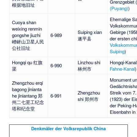
Grenzgebiet 
根据地旧址
(Puyang)
)
Ehemalige Sat
Cuoya shan
Volkskommu
weixing renmin
Suiping xian
Gebirge
(1958
gongshe jiuzhi
6-989
遂平县
der ersten ch
嵖岈山卫星人民
Volkskommu
公社旧址
Suiping
)
Hongqi qu 红旗
Linzhou shi
Hongqi-Kanal
6-990
渠
林州市
Fahne-Kanal
)
Monument u
Zhengzhou erqi
Gedächtnishal
bagong jinianta
Zhengzhou
Streik vom 7.
he jiniantang 郑
6-991
shi 郑州市
(1923) der E
州二七罢工纪念
der
Peking-H
塔和纪念堂
Eisenbahn
in
Denkmäler der Volksrepublik China