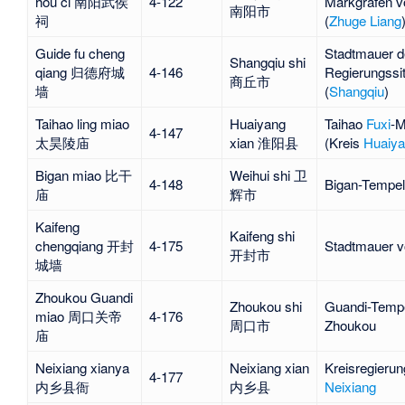
hou ci 南阳武侯
4-122
Markgrafen 
南阳市
祠
(
Zhuge Liang
Guide fu cheng
Stadtmauer d
Shangqiu shi
qiang 归德府城
4-146
Regierungssi
商丘市
墙
(
Shangqiu
)
Taihao ling miao
Huaiyang
Taihao
Fuxi
-
4-147
太昊陵庙
xian 淮阳县
(Kreis
Huaiy
Bigan miao 比干
Weihui shi 卫
4-148
Bigan-Tempel
庙
辉市
Kaifeng
Kaifeng shi
chengqiang 开封
4-175
Stadtmauer 
开封市
城墙
Zhoukou Guandi
Zhoukou shi
Guandi-Temp
miao 周口关帝
4-176
周口市
Zhoukou
庙
Neixiang xianya
Neixiang xian
Kreisregierun
4-177
内乡县衙
内乡县
Neixiang