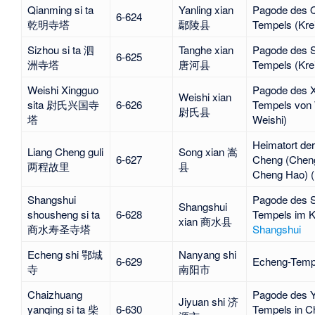
Qianming si ta
Yanling xian
Pagode des 
6-624
乾明寺塔
鄢陵县
Tempels (Kre
Sizhou si ta 泗
Tanghe xian
Pagode des S
6-625
洲寺塔
唐河县
Tempels (Kre
Weishi Xingguo
Pagode des X
Weishi xian
sita 尉氏兴国寺
6-626
Tempels von 
尉氏县
塔
Weishi
)
Heimatort der
Liang Cheng guli
Song xian 嵩
6-627
Cheng (
Chen
两程故里
县
Cheng Hao
) 
Shangshui
Pagode des 
Shangshui
shousheng si ta
6-628
Tempels im K
xian 商水县
商水寿圣寺塔
Shangshui
Echeng shi 鄂城
Nanyang shi
6-629
Echeng-Temp
寺
南阳市
Chaizhuang
Pagode des Y
Jiyuan shi 济
yanqing si ta 柴
6-630
Tempels in 