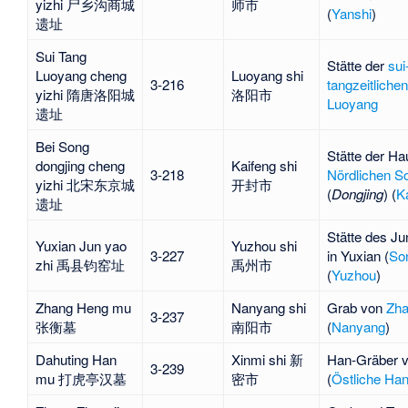
yizhi 尸乡沟商城
师市
(
Yanshi
)
遗址
Sui Tang
Stätte der
sui
Luoyang cheng
Luoyang shi
3-216
tangzeitlichen
yizhi 隋唐洛阳城
洛阳市
Luoyang
遗址
Bei Song
Stätte der Ha
dongjing cheng
Kaifeng shi
3-218
Nördlichen S
yizhi 北宋东京城
开封市
(
Dongjing
) (
K
遗址
Stätte des J
Yuxian Jun yao
Yuzhou shi
3-227
in Yuxian
(
So
zhi 禹县钧窑址
禹州市
(
Yuzhou
)
Zhang Heng mu
Nanyang shi
Grab von
Zha
3-237
张衡墓
南阳市
(
Nanyang
)
Dahuting Han
Xinmi shi 新
Han-Gräber 
3-239
mu 打虎亭汉墓
密市
(
Östliche Han