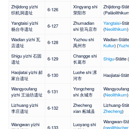
Zhijidong yizhi
Xingyang shi
Zhijidong
-Stät
6-126
织机洞遗址
荥阳市
(Paläolithikum
Yangtaisi yizhi
Zhumadian
Yangtaisi
-Stä
6-127
杨台寺遗址
shi 驻马店市
(
Neolithikum
)
Wadian yizhi 瓦
Yuzhou shi
Wadian
-Stätte
6-128
店遗址
禹州市
Kultur
) (
Yuzh
Shigu yizhi 石固
Changge shi
6-129
Shigu
-Stätte (
遗址
长葛市
Haojiatai yizhi 郝
Luohe shi 漯
6-130
Haojiatai
-Stät
家台遗址
河市
Wangyoufang
Yongcheng
Wangyoufang
6-131
yizhi 王油坊遗址
shi 永城市
(
Neolithikum
)
Lizhuang yizhi
Zhecheng
Lizhuang-Stät
6-132
李庄遗址
xian 柘城县
Zhecheng
)
Wangwan
-Stä
Wangwan yizhi
Luoyang shi
6-133
(
neolithischer