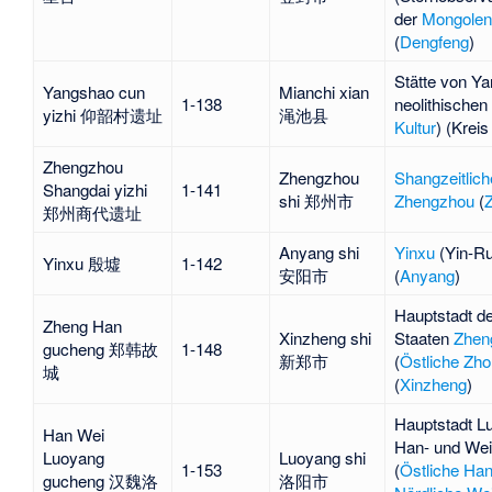
der
Mongolen
(
Dengfeng
)
Stätte von Y
Yangshao cun
Mianchi xian
1-138
neolithischen
yizhi 仰韶村遗址
渑池县
Kultur
) (Krei
Zhengzhou
Zhengzhou
Shangzeitlich
Shangdai yizhi
1-141
shi 郑州市
Zhengzhou
(
郑州商代遗址
Anyang shi
Yinxu
(Yin-Ru
Yinxu 殷墟
1-142
安阳市
(
Anyang
)
Hauptstadt de
Zheng Han
Xinzheng shi
Staaten
Zhen
gucheng 郑韩故
1-148
新郑市
(
Östliche Zho
城
(
Xinzheng
)
Hauptstadt L
Han Wei
Han- und Wei
Luoyang
Luoyang shi
1-153
(
Östliche Han
gucheng 汉魏洛
洛阳市