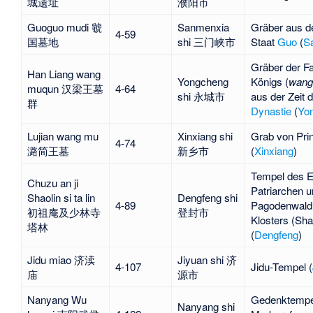
城遗址
濮阳市
Guoguo mudi 虢
Sanmenxia
Gräber aus d
4-59
国墓地
shi 三门峡市
Staat
Guo
(
S
Gräber der Fa
Han Liang wang
Yongcheng
Königs (
wang
muqun 汉梁王墓
4-64
shi 永城市
aus der Zeit 
群
Dynastie
(
Yo
Lujian wang mu
Xinxiang shi
Grab von Pri
4-74
潞简王墓
新乡市
(
Xinxiang
)
Tempel des E
Chuzu an ji
Patriarchen u
Shaolin si ta lin
Dengfeng shi
4-89
Pagodenwald 
初祖庵及少林寺
登封市
Klosters (
Shao
塔林
(
Dengfeng
)
Jidu miao 济渎
Jiyuan shi 济
4-107
Jidu-Tempel (
庙
源市
Nanyang Wu
Gedenktempe
Nanyang shi