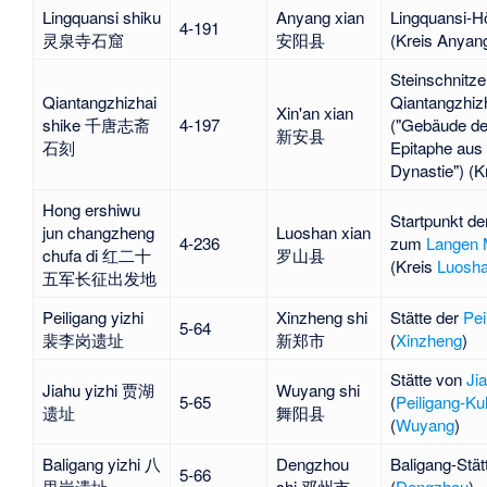
Lingquansi shiku
Anyang xian
Lingquansi
-H
4-191
灵泉寺石窟
安阳县
(Kreis
Anyan
Steinschnitze
Qiantangzhizhai
Qiantangzhiz
Xin'an xian
shike 千唐志斋
4-197
("Gebäude de
新安县
石刻
Epitaphe aus 
Dynastie") (K
Hong ershiwu
Startpunkt de
jun changzheng
Luoshan xian
4-236
zum
Langen 
chufa di 红二十
罗山县
(Kreis
Luosh
五军长征出发地
Peiligang yizhi
Xinzheng shi
Stätte der
Pei
5-64
裴李岗遗址
新郑市
(
Xinzheng
)
Stätte von
Ji
Jiahu yizhi 贾湖
Wuyang shi
5-65
(
Peiligang-Kul
遗址
舞阳县
(
Wuyang
)
Baligang yizhi 八
Dengzhou
Baligang
-Stät
5-66
里岗遗址
shi 邓州市
(
Dengzhou
)