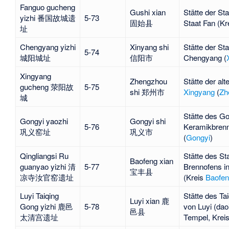
Fanguo gucheng
Gushi xian
Stätte der St
yizhi 番国故城遗
5-73
固始县
Staat
Fan
(Kr
址
Chengyang yizhi
Xinyang shi
Stätte der Sta
5-74
城阳城址
信阳市
Chengyang (
Xingyang
Zhengzhou
Stätte der alt
gucheng 荥阳故
5-75
shi 郑州市
Xingyang
(
Zh
城
Stätte des
Go
Gongyi yaozhi
Gongyi shi
5-76
Keramikbren
巩义窑址
巩义市
(
Gongyi
)
Qingliangsi Ru
Stätte des
St
Baofeng xian
guanyao yizhi 清
5-77
Brennofens in
宝丰县
凉寺汝官窑遗址
(Kreis
Baofe
Luyi Taiqing
Stätte des
Ta
Luyi xian 鹿
Gong yizhi 鹿邑
5-78
von Luyi (dao
邑县
太清宫遗址
Tempel, Krei