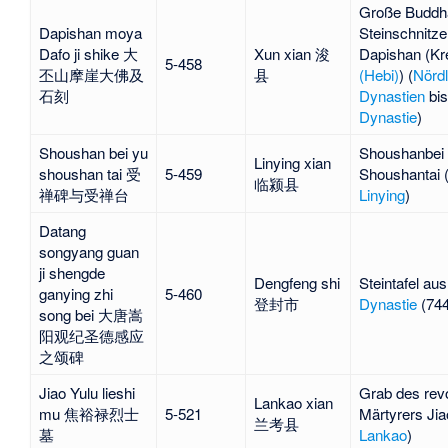
Große Buddh
Dapishan moya
Steinschnitze
Dafo ji shike 大
Xun xian 浚
Dapishan (Kr
5-458
丕山摩崖大佛及
县
(Hebi)
) (
Nördl
石刻
Dynastien
bi
Dynastie
)
Shoushan bei yu
Shoushanbei
Linying xian
shoushan tai 受
5-459
Shoushantai 
临颍县
禅碑与受禅台
Linying
)
Datang
songyang guan
ji shengde
Dengfeng shi
Steintafel au
ganying zhi
5-460
登封市
Dynastie
(744
song bei 大唐嵩
阳观纪圣德感应
之颂碑
Jiao Yulu lieshi
Grab des revo
Lankao xian
mu 焦裕禄烈士
5-521
Märtyrers
Jia
兰考县
墓
Lankao
)