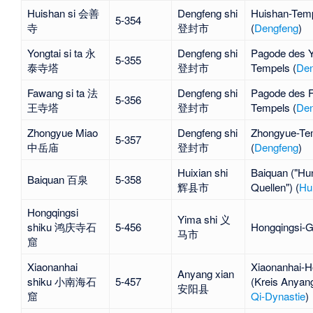
Huishan si 会善
Dengfeng shi
Huishan-Tem
5-354
寺
登封市
(
Dengfeng
)
Yongtai si ta 永
Dengfeng shi
Pagode des Y
5-355
泰寺塔
登封市
Tempels (
Den
Fawang si ta 法
Dengfeng shi
Pagode des 
5-356
王寺塔
登封市
Tempels (
Den
Zhongyue Miao
Dengfeng shi
Zhongyue-Te
5-357
中岳庙
登封市
(
Dengfeng
)
Huixian shi
Baiquan ("Hu
Baiquan 百泉
5-358
辉县市
Quellen") (
Hu
Hongqingsi
Yima shi 义
shiku 鸿庆寺石
5-456
Hongqingsi-G
马市
窟
Xiaonanhai
Xiaonanhai-H
Anyang xian
shiku 小南海石
5-457
(Kreis
Anyan
安阳县
窟
Qi-Dynastie
)