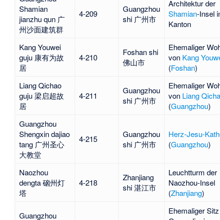
Architektur der
Shamian
Guangzhou
4-209
Shamian
-Insel i
jianzhu qun 广
shi 广州市
Kanton
州沙面建筑群
Kang Youwei
Ehemaliger Woh
Foshan shi
guju 康有为故
4-210
von
Kang Youw
佛山市
居
(
Foshan
)
Liang Qichao
Ehemaliger Woh
Guangzhou
guju 梁启超故
4-211
von
Liang Qich
shi 广州市
居
(
Guangzhou
)
Guangzhou
Shengxin dajiao
Guangzhou
Herz-Jesu-Kath
4-215
tang 广州圣心
shi 广州市
(
Guangzhou
)
大教堂
Naozhou
Leuchtturm der
Zhanjiang
dengta 硇州灯
4-218
Naozhou-Insel
shi 湛江市
塔
(
Zhanjiang
)
Ehemaliger Sitz
Guangzhou