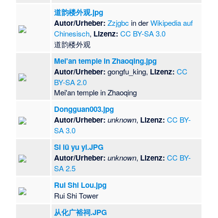
道韵楼外观.jpg
Autor/Urheber:
Zzjgbc
in der
Wikipedia auf
Chinesisch
,
Lizenz:
CC BY-SA 3.0
​道韵楼外观
Mei'an temple in Zhaoqing.jpg
Autor/Urheber:
gongfu_king,
Lizenz:
CC
BY-SA 2.0
Mei'an temple in Zhaoqing
Dongguan003.jpg
Autor/Urheber:
unknown
,
Lizenz:
CC BY-
SA 3.0
Si lü yu yi.JPG
Autor/Urheber:
unknown
,
Lizenz:
CC BY-
SA 2.5
Rui Shi Lou.jpg
Rui Shi Tower
从化广裕祠.JPG