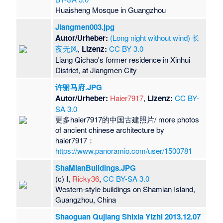
Huaisheng Mosque in Guangzhou
Jiangmen003.jpg
Autor/Urheber:
(Long night without wind) 长
夜无风
,
Lizenz:
CC BY 3.0
Liang Qichao's former residence in Xinhui
District, at Jiangmen City
许驸马府.JPG
Autor/Urheber:
Haier7917
,
Lizenz:
CC BY-
SA 3.0
更多haier7917的中国古建照片/ more photos
of ancient chinese architecture by
haier7917：
https://www.panoramio.com/user/1500781
ShaMianBuildings.JPG
(c) I,
Ricky36
,
CC BY-SA 3.0
Western-style buildings on Shamian Island,
Guangzhou, China
Shaoguan Qujiang Shixia Yizhi 2013.12.07