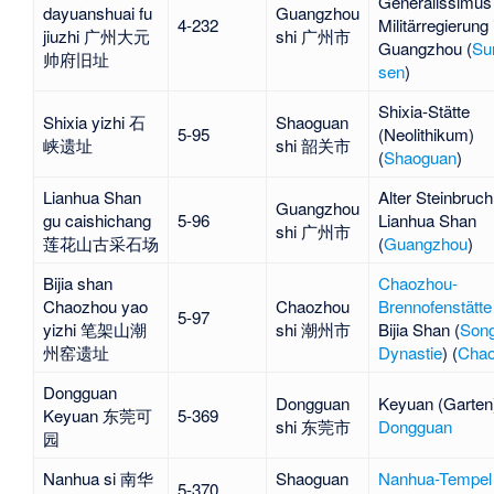
Generalissimus
dayuanshuai fu
Guangzhou
4-232
Militärregierung 
jiuzhi 广州大元
shi 广州市
Guangzhou (
Su
帅府旧址
sen
)
Shixia
-Stätte
Shixia yizhi 石
Shaoguan
5-95
(Neolithikum)
峡遗址
shi 韶关市
(
Shaoguan
)
Lianhua Shan
Alter Steinbruch
Guangzhou
gu caishichang
5-96
Lianhua Shan
shi 广州市
莲花山古采石场
(
Guangzhou
)
Bijia shan
Chaozhou-
Chaozhou yao
Chaozhou
Brennofenstätte
5-97
yizhi 笔架山潮
shi 潮州市
Bijia Shan
(
Son
州窑遗址
Dynastie
) (
Cha
Dongguan
Dongguan
Keyuan
(Garten)
Keyuan 东莞可
5-369
shi 东莞市
Dongguan
园
Nanhua si 南华
Shaoguan
Nanhua-Tempel
5-370