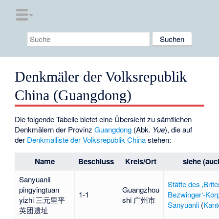
Denkmäler der Volksrepublik
China (Guangdong)
Die folgende Tabelle bietet eine Übersicht zu sämtlichen
Denkmälern der Provinz
Guangdong
(Abk.
Yue
), die auf
der
Denkmalliste der Volksrepublik China
stehen:
Name
Beschluss
Kreis/Ort
siehe (auc
Sanyuanli
Stätte des ‚Brite
pingyingtuan
Guangzhou
1-1
Bezwinger‘-Korp
yizhi 三元里平
shi 广州市
Sanyuanli
(
Kant
英团遗址