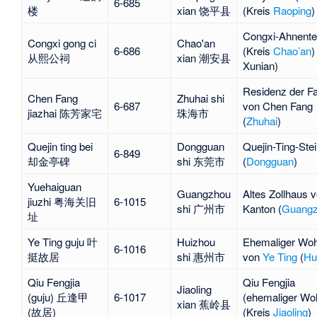
6-685
楼
xian 饶平县
(Kreis
Raoping
)
Congxi-Ahnent
Congxi gong ci
Chao'an
6-686
(Kreis
Chao’an
)
从熙公祠
xian 潮安县
Xunian
)
Residenz der Fa
Chen Fang
Zhuhai shi
6-687
von
Chen Fang
jiazhai 陈芳家宅
珠海市
(
Zhuhai
)
Quejin ting bei
Dongguan
Quejin-Ting-Stei
6-849
却金亭碑
shi 东莞市
(
Dongguan
)
Yuehaiguan
Guangzhou
Altes Zollhaus 
jiuzhi 粤海关旧
6-1015
shi 广州市
Kanton (
Guang
址
Ye Ting guju 叶
Huizhou
Ehemaliger Woh
6-1016
挺故居
shi 惠州市
von
Ye Ting
(
Hu
Qiu Fengjia
Qiu Fengjia
Jiaoling
(guju) 丘逢甲
6-1017
(ehemaliger Woh
xian 蕉岭县
(故居)
(Kreis
Jiaoling
)