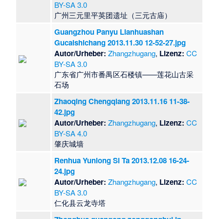
BY-SA 3.0
广州三元里平英团遗址（三元古庙）
Guangzhou Panyu Lianhuashan
Gucaishichang 2013.11.30 12-52-27.jpg
Autor/Urheber:
Zhangzhugang
,
Lizenz:
CC
BY-SA 3.0
广东省广州市番禺区石楼镇——莲花山古采
石场
Zhaoqing Chengqiang 2013.11.16 11-38-
42.jpg
Autor/Urheber:
Zhangzhugang
,
Lizenz:
CC
BY-SA 4.0
肇庆城墙
Renhua Yunlong Si Ta 2013.12.08 16-24-
24.jpg
Autor/Urheber:
Zhangzhugang
,
Lizenz:
CC
BY-SA 3.0
仁化县云龙寺塔