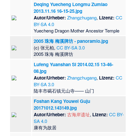
Deqing Yuecheng Longmu Zumiao
2013.11.16 16-15-25.jpg
Autor/Urheber:
Zhangzhugang
,
Lizenz:
CC
BY-SA 4.0
Yuecheng Dragon Mother Ancestor Temple
2005 珠海 梅溪牌坊 - panoramio.jpg
(c) 张元柏,
CC BY-SA 3.0
2005 珠海 梅溪牌坊
Lufeng Yuanshan Si 2014.02.15 13-46-
08.jpg
Autor/Urheber:
Zhangzhugang
,
Lizenz:
CC
BY-SA 3.0
​陆丰市碣石镇元山寺—— 山门
Foshan Kang Youwei Guju
20171012.143149.jpg
Autor/Urheber:
古海岸遗址
,
Lizenz:
CC BY-
SA 4.0
​康有为故居