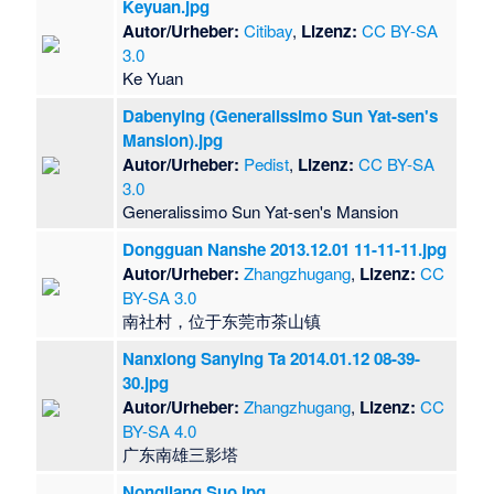
Keyuan.jpg
Autor/Urheber:
Citibay
,
Lizenz:
CC BY-SA
3.0
Ke Yuan
Dabenying (Generalissimo Sun Yat-sen's
Mansion).jpg
Autor/Urheber:
Pedist
,
Lizenz:
CC BY-SA
3.0
Generalissimo Sun Yat-sen's Mansion
Dongguan Nanshe 2013.12.01 11-11-11.jpg
Autor/Urheber:
Zhangzhugang
,
Lizenz:
CC
BY-SA 3.0
南社村，位于东莞市茶山镇
Nanxiong Sanying Ta 2014.01.12 08-39-
30.jpg
Autor/Urheber:
Zhangzhugang
,
Lizenz:
CC
BY-SA 4.0
广东南雄三影塔
Nongjiang Suo.jpg