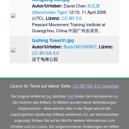
Autor/Urheber:
David Chen
东北虎
(Manchurian Tiger)
12:10, 11 April 2008
(UTC),
Lizenz:
CC BY 3.0
Peasant Movement Training Institute at
Guangzhou, China.中国广州农讲所。
Guifeng Tower01.jpg
Autor/Urheber:
Boris1601050607
,
Lizenz:
CC BY-SA 3.0
​设于龟峰公园
Lizenz für Texte auf dieser Seite:
CC-BY-SA 3.0 Unported
.
Der original-Artikel ist
hier
abrufbar.
Hier
finden Sie Informationen zu
den Autoren des Artikels. An Bildern wurden keine Veränderungen
vorgenommen - diese werden aber in der Regel wie bei der
ursprünglichen Quelle des Artikels verkleinert, d.h. als Vorschaubilder
angezeigt. Klicken Sie auf ein Bild für weitere Informationen zum
Urheber und zur Lizenz. Die vorgenommenen Änderungen am Artikel