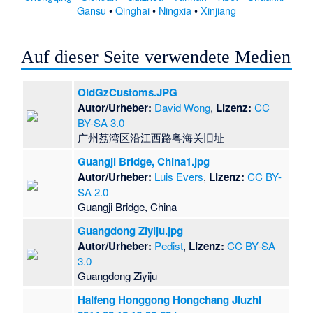
Gansu
•
Qinghai
•
Ningxia
•
Xinjiang
Auf dieser Seite verwendete Medien
OldGzCustoms.JPG
Autor/Urheber:
David Wong
,
Lizenz:
CC
BY-SA 3.0
广州荔湾区沿江西路粤海关旧址
Guangji Bridge, China1.jpg
Autor/Urheber:
Luis Evers
,
Lizenz:
CC BY-
SA 2.0
Guangji Bridge, China
Guangdong Ziyiju.jpg
Autor/Urheber:
Pedist
,
Lizenz:
CC BY-SA
3.0
Guangdong Ziyiju
Haifeng Honggong Hongchang Jiuzhi