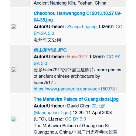
Ancient Nanfeng Kiln, Foshan, China
Chaozhou Hanwengong Ci 2013.10.27 09-
04-35.jpg
Autor/Urheber:
Zhangzhugang
,
Lizenz:
CC
BY-SA 3.0
潮州韩文公祠
佛山东华里.JPG
Autor/Urheber:
Haier7917
,
Lizenz:
CC BY-
SA 3.0
更多haier7917的中国古建照片/ more photos
of ancient chinese architecture by
haier7917：
https://www.panoramio.com/user/1500781
The Mahavira Palace of Guangxiaosi.jpg
Autor/Urheber:
David Chen
东北虎
(Manchurian Tiger)
13:20, 11 April 2008
(UTC),
Lizenz:
CC BY 3.0
The Mahavira Palace of Guangxiao Si
Guangzhou, China.中国广州光孝寺大雄宝