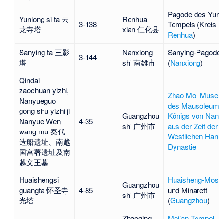
Pagode des
Yun
Yunlong si ta 云
Renhua
3-138
Tempels
(Kreis
龙寺塔
xian 仁化县
Renhua
)
Sanying ta 三影
Nanxiong
Sanying-Pagod
3-144
塔
shi 南雄市
(
Nanxiong
)
Qindai
zaochuan yizhi,
Zhao Mo
,
Muse
Nanyueguo
des Mausoleum
gong shu yizhi ji
Guangzhou
Königs von Na
Nanyue Wen
4-35
shi 广州市
aus der Zeit der
wang mu 秦代
Westlichen Han
造船遗址、南越
Dynastie
国宫署遗址及南
越文王墓
Huaishengsi
Huaisheng-Mos
Guangzhou
guangta 怀圣寺
4-85
und Minarett
shi 广州市
光塔
(
Guangzhou
)
Zhaoqing
Mei’an-Tempel