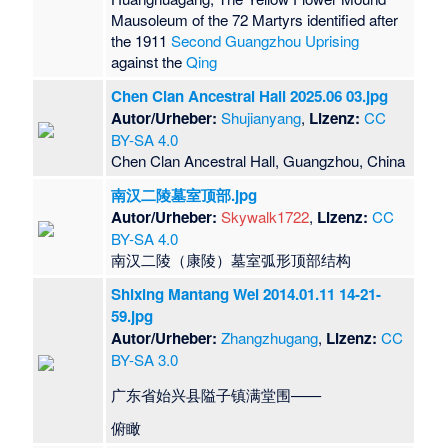
Mausoleum of the 72 Martyrs identified after
the 1911
Second Guangzhou Uprising
against the
Qing
Chen Clan Ancestral Hall 2025.06 03.jpg
Autor/Urheber:
Shujianyang
,
Lizenz:
CC
BY-SA 4.0
Chen Clan Ancestral Hall, Guangzhou, China
南汉二陵墓室顶部.jpg
Autor/Urheber:
Skywalk1722
,
Lizenz:
CC
BY-SA 4.0
​南汉二陵（康陵）墓室弧形顶部结构
Shixing Mantang Wei 2014.01.11 14-21-
59.jpg
Autor/Urheber:
Zhangzhugang
,
Lizenz:
CC
BY-SA 3.0
广东省始兴县隘子镇满堂围——
俯瞰