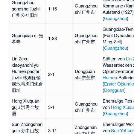
Guangzhou
Guangzhou
Kommune
(
Kan
gongshe jiuzhi
1-16
shi 广州市
Aufstand (1927)
广州公社旧址
(
Guangzhou
)
Guangxiao-Tem
Guangxiao si 光
Guangzhou
(Fünf Dynastien
1-83
孝寺
shi 广州市
Ming-Zeit)
(
Guangzhou
)
Lin Zexu
Stätten von
Lin
xiaoyanchi yu
Wasserbecken 
Humen paotai
Dongguan
Opiumzerstörun
2-1
jiuzhi 林则徐销
shi 东莞市
Humen
-Batterie
烟池与虎门炮台
(
Erster Opiumkr
旧址
(
Dongguan
)
Hong Xiuquan
Ehemalige Resi
Guangzhou
guju 洪秀全故
3-1
von
Hong Xiuqu
shi 广州市
居
(
Guangzhou
)
Sun Zhongshan
Ehemaliger Woh
Zhongshan
guju 孙中山故
3-11
von
Sun Yat-se
shi 中山市