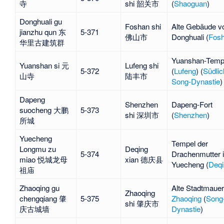
寺
shi 韶关市
(
Shaoguan
)
Donghuali gu
Foshan shi
Alte Gebäude v
jianzhu qun 东
5-371
佛山市
Donghuali
(
Fos
华里古建筑群
Yuanshan-Temp
Yuanshan si 元
Lufeng shi
5-372
(
Lufeng
) (
Südlic
山寺
陆丰市
Song-Dynastie
)
Dapeng
Shenzhen
Dapeng-Fort
suocheng 大鹏
5-373
shi 深圳市
(
Shenzhen
)
所城
Yuecheng
Tempel der
Longmu zu
Deqing
5-374
Drachenmutter 
miao 悦城龙母
xian 德庆县
Yuecheng
(
Deqi
祖庙
Zhaoqing gu
Alte Stadtmauer
Zhaoqing
chengqiang 肇
5-375
Zhaoqing
(
Song
shi 肇庆市
庆古城墙
Dynastie
)