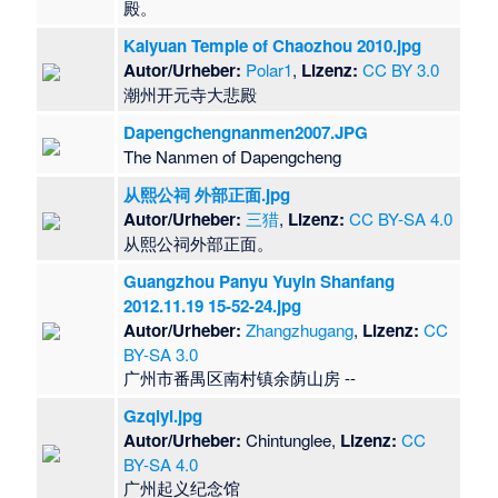
殿。
Kaiyuan Temple of Chaozhou 2010.jpg
Autor/Urheber:
Polar1
,
Lizenz:
CC BY 3.0
潮州开元寺大悲殿
Dapengchengnanmen2007.JPG
The Nanmen of Dapengcheng
从熙公祠 外部正面.jpg
Autor/Urheber:
三猎
,
Lizenz:
CC BY-SA 4.0
​从熙公祠外部正面。
Guangzhou Panyu Yuyin Shanfang
2012.11.19 15-52-24.jpg
Autor/Urheber:
Zhangzhugang
,
Lizenz:
CC
BY-SA 3.0
广州市番禺区南村镇余荫山房 --
Gzqiyi.jpg
Autor/Urheber:
Chintunglee,
Lizenz:
CC
BY-SA 4.0
​广州起义纪念馆