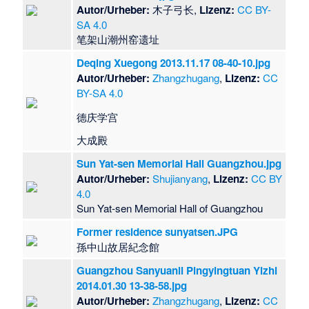
Autor/Urheber:
木子弓长,
Lizenz:
CC BY-
SA 4.0
​笔架山潮州窑遗址
Deqing Xuegong 2013.11.17 08-40-10.jpg
Autor/Urheber:
Zhangzhugang
,
Lizenz:
CC
BY-SA 4.0
德庆学宫
大成殿
Sun Yat-sen Memorial Hall Guangzhou.jpg
Autor/Urheber:
Shujianyang
,
Lizenz:
CC BY
4.0
Sun Yat-sen Memorial Hall of Guangzhou
Former residence sunyatsen.JPG
​孫中山故居紀念館
Guangzhou Sanyuanli Pingyingtuan Yizhi
2014.01.30 13-38-58.jpg
Autor/Urheber:
Zhangzhugang
,
Lizenz:
CC