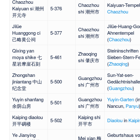
Chaozhou
Chaozhou
Kaiyuan-Tempel
Kaiyuan si 潮州
5-376
shi 潮州市
Chaozhou
开元寺
Jilüe
Jilüe-Huang-Go
Chaozhou
Huanggong ci
5-377
Ahnentempel
shi 潮州市
己略黄公祠
(
Chaozhou
)
Qixing yan
Steininschriften
Zhaoqing
moya shike 七
5-461
Sieben-Stern-F
shi 肇庆市
星岩摩崖石刻
(
Zhaoqing
)
Zhongshan
Sun-Yat-sen-
Guangzhou
jiniantang 中山
5-500
Gedächtnishalle
shi 广州市
纪念堂
(
Guangzhou
)
Yuyin shanfang
Guangzhou
Yuyin-Garten
(i
5-501
余荫山房
shi 广州市
Nancun,
Panyu
Kaiping diaolou
Kaiping shi
5-502
Diaolou
in
Kaipi
开平碉楼
开平市
Ye Jianying
Geburtshaus v
Mei xian 梅