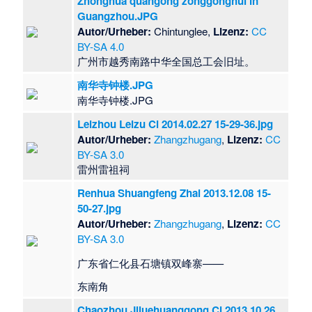
Zhonghua quangong zonggonghui in
Guangzhou.JPG
Autor/Urheber:
Chintunglee,
Lizenz:
CC
BY-SA 4.0
​广州市越秀南路中华全国总工会旧址。
南华寺钟楼.JPG
南华寺钟楼.JPG
Leizhou Leizu Ci 2014.02.27 15-29-36.jpg
Autor/Urheber:
Zhangzhugang
,
Lizenz:
CC
BY-SA 3.0
雷州雷祖祠
Renhua Shuangfeng Zhai 2013.12.08 15-
50-27.jpg
Autor/Urheber:
Zhangzhugang
,
Lizenz:
CC
BY-SA 3.0
广东省仁化县石塘镇双峰寨——
东南角
Chaozhou Jiluehuanggong Ci 2013.10.26