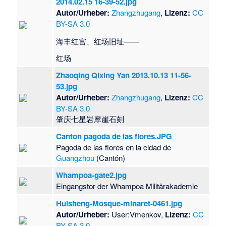
2014.02.15 16-39-52.jpg
Autor/Urheber:
Zhangzhugang
,
Lizenz:
CC
BY-SA 3.0
海丰红宫、红场旧址——
红场
Zhaoqing Qixing Yan 2013.10.13 11-56-
53.jpg
Autor/Urheber:
Zhangzhugang
,
Lizenz:
CC
BY-SA 3.0
肇庆七星岩摩崖石刻
Canton pagoda de las flores.JPG
Pagoda de las flores en la cidad de
Guangzhou
(Cantón)
Whampoa-gate2.jpg
Eingangstor der Whampoa Militärakademie
Huisheng-Mosque-minaret-0461.jpg
Autor/Urheber:
User:Vmenkov,
Lizenz:
CC
BY-SA 3.0