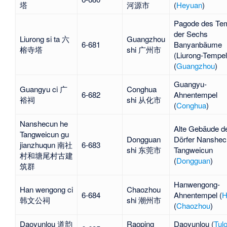
塔
河源市
(
Heyuan
)
Pagode des Te
der Sechs
Liurong si ta 六
Guangzhou
6-681
Banyanbäume
榕寺塔
shi 广州市
(
Liurong-Tempel
(
Guangzhou
)
Guangyu-
Guangyu ci 广
Conghua
6-682
Ahnentempel
裕祠
shi 从化市
(
Conghua
)
Nanshecun he
Alte Gebäude d
Tangweicun gu
Dongguan
Dörfer
Nanshec
jianzhuqun 南社
6-683
shi 东莞市
Tangweicun
村和塘尾村古建
(
Dongguan
)
筑群
Hanwengong-
Han wengong ci
Chaozhou
6-684
Ahnentempel (
H
韩文公祠
shi 潮州市
(
Chaozhou
)
Daoyunlou 道韵
Raoping
Daoyunlou
(
Tul