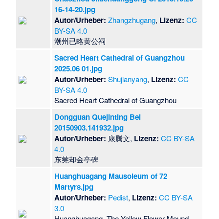
16-14-20.jpg
Autor/Urheber:
Zhangzhugang
,
Lizenz:
CC
BY-SA 4.0
潮州已略黄公祠
Sacred Heart Cathedral of Guangzhou
2025.06 01.jpg
Autor/Urheber:
Shujianyang
,
Lizenz:
CC
BY-SA 4.0
Sacred Heart Cathedral of Guangzhou
Dongguan Quejinting Bei
20150903.141932.jpg
Autor/Urheber:
康腾文,
Lizenz:
CC BY-SA
4.0
​东莞却金亭碑
Huanghuagang Mausoleum of 72
Martyrs.jpg
Autor/Urheber:
Pedist
,
Lizenz:
CC BY-SA
3.0
Huanghuagang, The Yellow Flower Mound