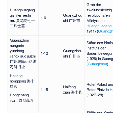
Grab der
Huanghuagang
zweiundsiebzig
qishi'er lieshi
Guangzhou
revolutionären
1-6
mu 黄花岗七十
shi 广州市
Märtyrer in
二烈士墓
Huanghuagang
1911) (
Guangz
Guangzhou
Stätte des Nati
nongmin
Instituts der
yundong
Guangzhou
1-12
Bauernbewegu
jiangxisuo jiuzhi
shi 广州市
(1926) in Guan
广州农民运动讲
(
Guangzhou
)
习所旧址
Haifeng
honggong 海丰
Roter Palast un
红宫,
Haifeng
1-15
Roter Platz in
H
xian 海丰县
(1927–28)
Hongchang
jiuzhi 红场旧址
Stätte der
Kanto