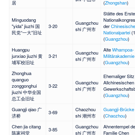
居
(
Zhongshan
)
Stätte des
Erst
Minguodang
Nationalkongre
Guangzhou
"yida" jiuzhi 国
3-20
der
Chinesisch
shi 广州市
民党“一大”旧址
Nationalpartei
(1
(
Guangzhou
)
Huangpu
Alte
Whampoa-
Guangzhou
junxiao jiuzhi 黄
3-21
Militärakademie
shi 广州市
埔军校旧址
(
Guangzhou
)
Zhonghua
Ehemaliger Sitz
quanguo
Guangzhou
Allchinesischen
zonggonghui
3-22
shi 广州市
Gewerkschafts
jiuzhi 中华全国
(
Guangzhou
)
总工会旧址
Guangji qiao 广
Chaozhou
Guangji-Brücke
3-69
济桥
shi 潮州市
(
Chaozhou
)
Chen jia citang
Guangzhou
Ahnentempel de
3-85
陈家祠堂
shi 广州市
Familie Chen