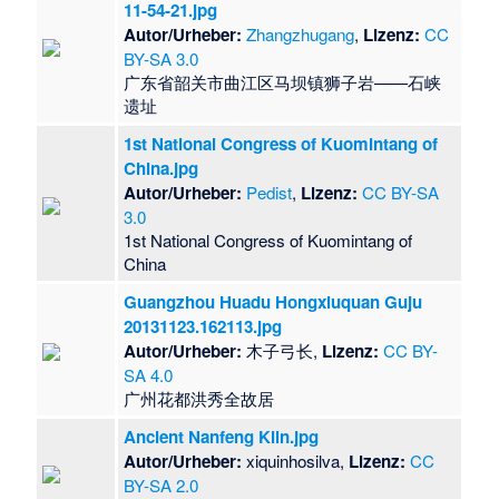
11-54-21.jpg
Autor/Urheber:
Zhangzhugang
,
Lizenz:
CC
BY-SA 3.0
广东省韶关市曲江区马坝镇狮子岩——石峡
遗址
1st National Congress of Kuomintang of
China.jpg
Autor/Urheber:
Pedist
,
Lizenz:
CC BY-SA
3.0
1st National Congress of Kuomintang of
China
Guangzhou Huadu Hongxiuquan Guju
20131123.162113.jpg
Autor/Urheber:
木子弓长,
Lizenz:
CC BY-
SA 4.0
​广州花都洪秀全故居
Ancient Nanfeng Kiln.jpg
Autor/Urheber:
xiquinhosilva,
Lizenz:
CC
BY-SA 2.0