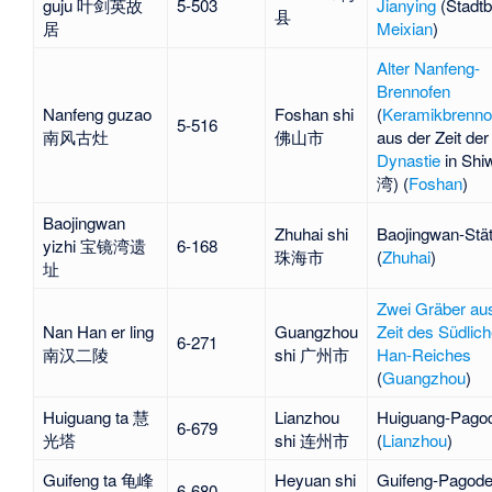
guju 叶剑英故
5-503
Jianying
(Stadtb
县
居
Meixian
)
Alter Nanfeng-
Brennofen
Nanfeng guzao
Foshan shi
(
Keramikbrenno
5-516
南风古灶
佛山市
aus der Zeit de
Dynastie
in Shi
湾) (
Foshan
)
Baojingwan
Zhuhai shi
Baojingwan
-Stä
yizhi 宝镜湾遗
6-168
珠海市
(
Zhuhai
)
址
Zwei Gräber au
Nan Han er ling
Guangzhou
Zeit des Südlic
6-271
南汉二陵
shi 广州市
Han-Reiches
(
Guangzhou
)
Huiguang ta 慧
Lianzhou
Huiguang-Pago
6-679
光塔
shi 连州市
(
Lianzhou
)
Guifeng ta 龟峰
Heyuan shi
Guifeng-Pagod
6-680