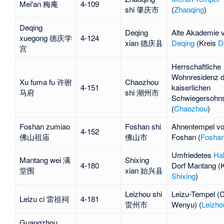
Mei'an 梅庵
4-109
shi 肇庆市
(
Zhaoqing
)
Deqing
Deqing
Alte Akademie 
xuegong 德庆学
4-124
xian 德庆县
Deqing
(Kreis
D
宫
Herrschaftliche
Wohnresidenz 
Xu fuma fu 许驸
Chaozhou
4-151
kaiserlichen
马府
shi 潮州市
Schwiegersohn
(
Chaozhou
)
Foshan zumiao
Foshan shi
Ahnentempel v
4-152
佛山祖庙
佛山市
Foshan (
Fosha
Umfriedetes
Ha
Mantang wei 满
Shixing
4-180
Dorf
Mantang
(K
堂围
xian 始兴县
Shixing
)
Leizhou shi
Leizu-Tempel
(
C
Leizu ci 雷祖祠
4-181
雷州市
Wenyu
) (
Leizho
Guangzhou