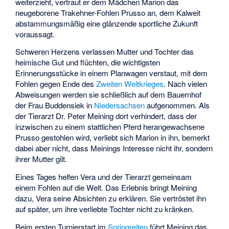
weiterzieht, vertraut er dem Mädchen Marion das
neugeborene Trakehner-Fohlen Prusso an, dem Kalweit
abstammungsmäßig eine glänzende sportliche Zukunft
voraussagt.
Schweren Herzens verlassen Mutter und Tochter das
heimische Gut und flüchten, die wichtigsten
Erinnerungsstücke in einem Planwagen verstaut, mit dem
Fohlen gegen Ende des
Zweiten Weltkrieges
. Nach vielen
Abweisungen werden sie schließlich auf dem Bauernhof
der Frau Buddensiek in
Niedersachsen
aufgenommen. Als
der Tierarzt Dr. Peter Meining dort verhindert, dass der
inzwischen zu einem stattlichen Pferd herangewachsene
Prusso gestohlen wird, verliebt sich Marion in ihn, bemerkt
dabei aber nicht, dass Meinings Interesse nicht ihr, sondern
ihrer Mutter gilt.
Eines Tages helfen Vera und der Tierarzt gemeinsam
einem Fohlen auf die Welt. Das Erlebnis bringt Meining
dazu, Vera seine Absichten zu erklären. Sie vertröstet ihn
auf später, um ihre verliebte Tochter nicht zu kränken.
Beim ersten Turnierstart im
Springreiten
führt Meining das