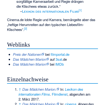
sorgfältige Kameraarbeit und Regie drängen
die Klischees etwas zurück.“
[
1
]
–
Lexikon des internationalen Films
Cinema.de lobte Regie und Kamera, bemängelte aber das
„heftige Herumreiten auf den typischen Liebesfilm-
[
2
]
Klischees“.
Weblinks
Preis der Nationen
bei
filmportal.de
Das Mädchen Marion
auf
3sat
.de
Das Mädchen Marion
bei
IMDb
Einzelnachweise
↑
Das Mädchen Marion.
In:
Lexikon des
internationalen Films
.
Filmdienst
,
abgerufen am
2. März 2017
.
↑
Das Mädchen Marion.
In:
cinema
.
Abgerufen