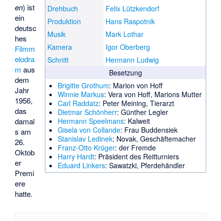
en
) ist
Drehbuch
Felix Lützkendorf
ein
Produktion
Hans Raspotnik
deutsc
Musik
Mark Lothar
hes
Kamera
Igor Oberberg
Filmm
elodra
Schnitt
Hermann Ludwig
m
aus
Besetzung
dem
Brigitte Grothum
: Marion von Hoff
Jahr
Winnie Markus
: Vera von Hoff, Marions Mutter
1956,
Carl Raddatz
: Peter Meining, Tierarzt
das
Dietmar Schönherr
: Günther Legler
damal
Hermann Speelmans
: Kalweit
Gisela von Collande
: Frau Buddensiek
s am
Stanislav Ledinek
: Novak, Geschäftemacher
26.
Franz-Otto Krüger
: der Fremde
Oktob
Harry Hardt
: Präsident des Reitturniers
er
Eduard Linkers
: Sawatzki, Pferdehändler
Premi
ere
hatte.