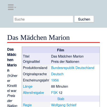
Das Mädchen Marion
Das
Film
Mädc
Titel
Das Mädchen Marion
hen
Originaltitel
Preis der Nationen
Mario
Produktionsland
Bundesrepublik Deutschland
n
Originalsprache
Deutsch
(früher
Erscheinungsjahr
1956
er
Kinotit
Länge
88 Minuten
el war
Altersfreigabe
FSK
12
Preis
Stab
der
Regie
Wolfgang Schleif
Nation