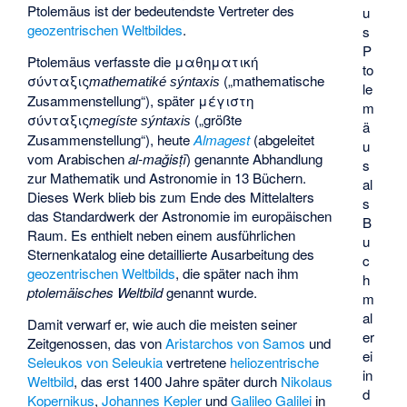
Ptolemäus ist der bedeutendste Vertreter des
u
geozentrischen Weltbildes
.
s
P
Ptolemäus verfasste die
μαθηματική
to
σύνταξις
(„mathematische
mathematiké sýntaxis
le
Zusammenstellung“), später
μέγιστη
m
σύνταξις
(„größte
megíste sýntaxis
ä
Zusammenstellung“), heute
Almagest
(abgeleitet
u
vom Arabischen
al-maǧisṭī
) genannte Abhandlung
s
zur Mathematik und Astronomie in 13 Büchern.
al
Dieses Werk blieb bis zum Ende des Mittelalters
s
das Standardwerk der Astronomie im europäischen
B
Raum. Es enthielt neben einem ausführlichen
u
Sternenkatalog eine detaillierte Ausarbeitung des
c
geozentrischen Weltbilds
, die später nach ihm
h
ptolemäisches Weltbild
genannt wurde.
m
al
Damit verwarf er, wie auch die meisten seiner
er
Zeitgenossen, das von
Aristarchos von Samos
und
ei
Seleukos von Seleukia
vertretene
heliozentrische
in
Weltbild
, das erst 1400 Jahre später durch
Nikolaus
d
Kopernikus
,
Johannes Kepler
und
Galileo Galilei
in