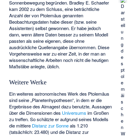
Sonnenbewegung begründen. Bradley E. Schaefer
D
kam 2002 zu dem Schluss, eine beträchtliche
ar
Anzahl der von Ptolemäus genannten
st
Beobachtungsdaten habe dieser (bzw. seine
ell
Assistenten) selbst gewonnen. Er habe jedoch
u
dann, wenn ältere Daten besser zu seinem Modell
n
passten als seine eigenen, diese ohne
g
ausdrückliche Quellenangabe übernommen. Diese
d
Vorgehensweise war zu einer Zeit, in der man an
e
wissenschaftliche Arbeiten noch nicht die heutigen
s
Maßstäbe anlegte, üblich.
pt
ol
Weitere Werke
e
m
Ein weiteres astronomisches Werk des Ptolemäus
äi
sind seine „Planetenhypothesen“, in dem er die
s
Ergebnisse des Almagest dazu benutzte, Aussagen
c
über die Dimensionen des
Universums
im Großen
h
zu treffen. So schätzte er aufgrund seines Modells
e
die mittlere
Distanz zur Sonne
als 1.210
n
(tatsächlich: 23.480) und die Distanz zur
W