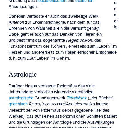
Mischung aus
neuplatonischen
und
stoischen
u
Anschauungen.
n
d
Daneben verfasste er auch das zweiteilige Werk
er
Kriterion
zur Erkenntnistheorie, nach dem für das
ts
Erkennen von Wahrheit allein die Vernunft genügt.
Dabei geht er auch auf das Denken von Tieren ein
und bestimmt das sogenannte
Hegemonikon
, das
Funktionszentrum des Körpers, einerseits zum „Leben“ im
Herzen und andererseits zum Fällen ethischer Entscheide
d. h. zum „Gut Leben“ im Gehirn.
Astrologie
Darüber hinaus verfasste Ptolemäus das viele
Jahrhunderte vorbildlich wirkende vierbändige
astrologische
Grundlagenwerk
Tetrabiblos
(„vier Bücher“;
griechisch
Ἀποτελεσματικά
lautete
Apotelesmatika
vielleicht der von Ptolemäus selbst gegebene Titel des
Werkes), das auf seinen astronomischen Schriften basiert
und die Grundlagen der Astrologie und die Auswirkungen
der Himmelskörper auf die irdische Sphäre und Materie