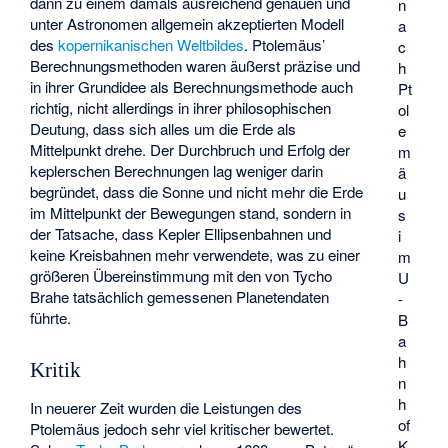
dann zu einem damals ausreichend genauen und
n
unter Astronomen allgemein akzeptierten Modell
a
des
kopernikanischen Weltbildes
. Ptolemäus’
c
Berechnungsmethoden waren äußerst präzise und
h
in ihrer Grundidee als Berechnungsmethode auch
Pt
richtig, nicht allerdings in ihrer philosophischen
ol
Deutung, dass sich alles um die Erde als
e
Mittelpunkt drehe. Der Durchbruch und Erfolg der
m
keplerschen Berechnungen lag weniger darin
ä
begründet, dass die Sonne und nicht mehr die Erde
u
im Mittelpunkt der Bewegungen stand, sondern in
s
der Tatsache, dass Kepler Ellipsenbahnen und
i
keine Kreisbahnen mehr verwendete, was zu einer
m
größeren Übereinstimmung mit den von Tycho
U
Brahe tatsächlich gemessenen Planetendaten
-
führte.
B
a
h
Kritik
n
h
In neuerer Zeit wurden die Leistungen des
of
Ptolemäus jedoch sehr viel kritischer bewertet.
K