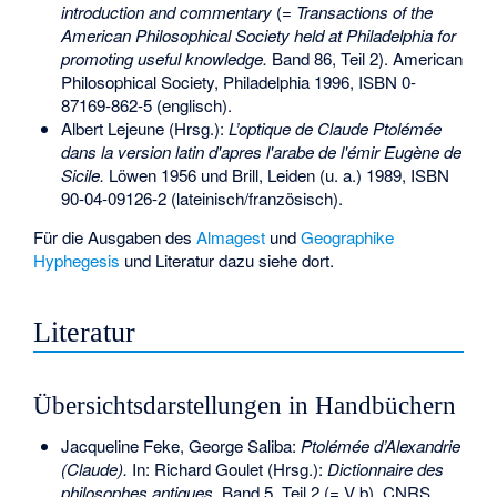
introduction and commentary
(=
Transactions of the
American Philosophical Society held at Philadelphia for
promoting useful knowledge.
Band 86, Teil 2). American
Philosophical Society, Philadelphia 1996,
ISBN 0-
87169-862-5
(englisch).
Albert Lejeune (Hrsg.):
L’optique de Claude Ptolémée
dans la version latin d'apres l'arabe de l'émir Eugène de
Sicile.
Löwen 1956 und Brill, Leiden (u. a.) 1989,
ISBN
90-04-09126-2
(lateinisch/französisch).
Für die Ausgaben des
Almagest
und
Geographike
Hyphegesis
und Literatur dazu siehe dort.
Literatur
Übersichtsdarstellungen in Handbüchern
Jacqueline Feke, George Saliba:
Ptolémée d’Alexandrie
(Claude).
In: Richard Goulet (Hrsg.):
Dictionnaire des
philosophes antiques.
Band 5, Teil 2 (= V b), CNRS