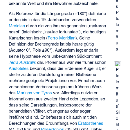
bekannte Welt und ihre Bewohner aufzeichnete.
s
P
Als Referenz für die Längengrade (±180°) definierte
to
er den bis in das 19. Jahrhundert verwendeten
le
Meridian
durch die von ihm so genannten „makaron
m
nesoi“ (lateinisch: „insulae fortunatae“), die heutigen
ä
Kanarischen Inseln (
Ferro-Meridian
). Seine
u
Definition der Breitengrade ist bis heute gültig
s
(Äquator 0°, Pole ±90°). Außerdem legt er darin
seine Hypothese vom unbekannten Südkontinent
Terra Australis
dar. Ptolemäus war wie früher schon
Aristoteles
bekannt, dass die Erde eine Kugel ist; er
P
stellte zu deren Darstellung in einer Blattebene
to
mehrere geeignete Projektionen vor. Er nahm auch
le
verschiedene Verbesserungen am früheren Werk
m
des
Marinos von Tyros
vor. Allerdings nutzte er
ä
Informationen aus zweiter Hand oder Legenden, so
u
dass seine Darstellungen, insbesondere der
s’
behandelten Völker, oft ungenau oder sogar
Si
irreführend sind. Er befasste sich auch mit den
c
Berechnungen des Erdumfangs von
Eratosthenes
ht
(41.750 km) und
Poseidonios
(35.500 km). Dabei