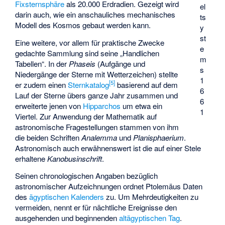
Fixsternsphäre
als 20.000 Erdradien. Gezeigt wird
el
darin auch, wie ein anschauliches mechanisches
ts
Modell des Kosmos gebaut werden kann.
y
st
Eine weitere, vor allem für praktische Zwecke
e
gedachte Sammlung sind seine „Handlichen
m
Tabellen“. In der
Phaseis
(Aufgänge und
s
Niedergänge der Sterne mit Wetterzeichen) stellte
1
[
5
]
er zudem einen
Sternkatalog
basierend auf dem
6
Lauf der Sterne übers ganze Jahr zusammen und
6
erweiterte jenen von
Hipparchos
um etwa ein
1
Viertel. Zur Anwendung der Mathematik auf
astronomische Fragestellungen stammen von ihm
die beiden Schriften
Analemma
und
Planisphaerium
.
Astronomisch auch erwähnenswert ist die auf einer Stele
erhaltene
Kanobusinschrift
.
Seinen chronologischen Angaben bezüglich
astronomischer Aufzeichnungen ordnet Ptolemäus Daten
des
ägyptischen Kalenders
zu. Um Mehrdeutigkeiten zu
vermeiden, nennt er für nächtliche Ereignisse den
ausgehenden und beginnenden
altägyptischen Tag
.