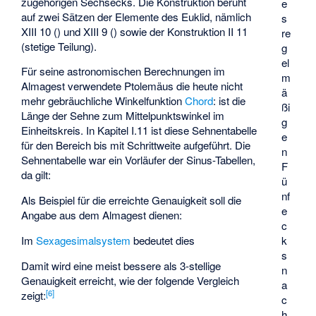
zugehörigen Sechsecks. Die Konstruktion beruht
e
auf zwei Sätzen der
Elemente des Euklid
, nämlich
s
XIII 10 (
) und XIII 9 (
) sowie der Konstruktion II 11
re
(
stetige Teilung
).
g
el
Für seine astronomischen Berechnungen im
m
Almagest verwendete Ptolemäus die heute nicht
ä
mehr gebräuchliche Winkelfunktion
Chord
:
ist die
ßi
Länge der Sehne zum Mittelpunktswinkel
im
g
Einheitskreis. In Kapitel I.11 ist diese
Sehnentabelle
e
für den Bereich
bis
mit Schrittweite
aufgeführt. Die
n
Sehnentabelle war ein Vorläufer der Sinus-Tabellen,
F
da gilt:
ü
nf
Als Beispiel für die erreichte Genauigkeit soll die
e
Angabe aus dem Almagest dienen:
c
Im
Sexagesimalsystem
bedeutet dies
k
s
Damit wird eine meist bessere als 3-stellige
n
Genauigkeit erreicht, wie der folgende Vergleich
a
[
6
]
zeigt:
c
h