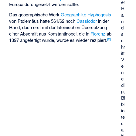
er
Europa durchgesetzt werden sollte.
H
Das geographische Werk
Geographike Hyphegesis
a
von Ptolemäus hatte 561/62 noch
Cassiodor
in der
n
Hand, doch erst mit der lateinischen Übersetzung
d
einer Abschrift aus Konstantinopel, die in
Florenz
ab
s
[
2
]
1397 angefertigt wurde, wurde es wieder rezipiert.
c
hr
ift
V
e
n
e
di
g,
Bi
bl
io
te
c
a
N