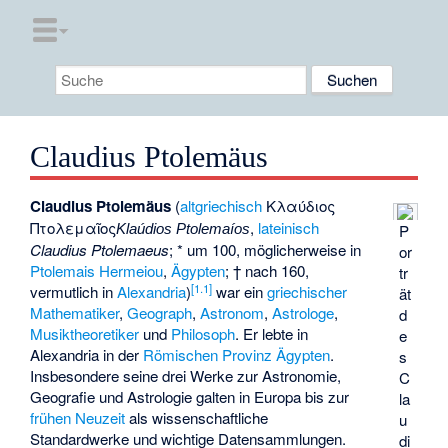
Claudius Ptolemäus
Claudius Ptolemäus
(
altgriechisch
Κλαύδιος
Πτολεμαῖος
,
lateinisch
P
Klaúdios Ptolemaíos
Claudius Ptolemaeus
; * um 100, möglicherweise in
or
Ptolemais Hermeiou
,
Ägypten
; † nach 160,
tr
[
1.1
]
vermutlich in
Alexandria
)
war ein
griechischer
ät
Mathematiker
,
Geograph
,
Astronom
,
Astrologe
,
d
Musiktheoretiker
und
Philosoph
. Er lebte in
e
Alexandria in der
Römischen Provinz
Ägypten
.
s
Insbesondere seine drei Werke zur Astronomie,
C
Geografie und Astrologie galten in Europa bis zur
la
frühen Neuzeit
als wissenschaftliche
u
Standardwerke und wichtige Datensammlungen.
di