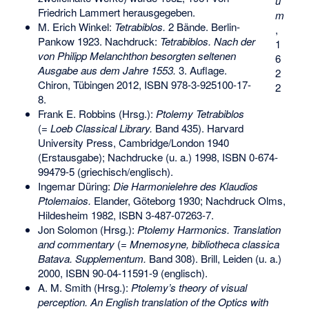
u
Friedrich Lammert
herausgegeben.
m
M. Erich Winkel:
Tetrabiblos.
2 Bände. Berlin-
,
Pankow 1923. Nachdruck:
Tetrabiblos. Nach der
1
von Philipp Melanchthon besorgten seltenen
6
Ausgabe aus dem Jahre 1553.
3. Auflage.
2
Chiron, Tübingen 2012,
ISBN 978-3-925100-17-
2
8
.
Frank E. Robbins (Hrsg.):
Ptolemy Tetrabiblos
(=
Loeb Classical Library.
Band 435). Harvard
University Press, Cambridge/London 1940
(Erstausgabe); Nachdrucke (u. a.) 1998,
ISBN 0-674-
99479-5
(griechisch/englisch).
Ingemar Düring:
Die Harmonielehre des Klaudios
Ptolemaios.
Elander, Göteborg 1930; Nachdruck Olms,
Hildesheim 1982,
ISBN 3-487-07263-7
.
Jon Solomon (Hrsg.):
Ptolemy Harmonics. Translation
and commentary
(=
Mnemosyne, bibliotheca classica
Batava. Supplementum.
Band 308). Brill, Leiden (u. a.)
2000,
ISBN 90-04-11591-9
(englisch).
A. M. Smith (Hrsg.):
Ptolemy’s theory of visual
perception. An English translation of the Optics with