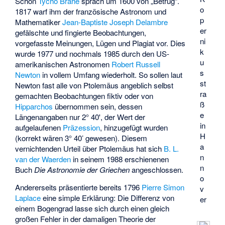
Schon
Tycho Brahe
sprach um 1600 von „Betrug“.
o
1817 warf ihm der französische Astronom und
p
Mathematiker
Jean-Baptiste Joseph Delambre
er
gefälschte und fingierte Beobachtungen,
ni
vorgefasste Meinungen, Lügen und Plagiat vor. Dies
k
wurde 1977 und nochmals 1985 durch den US-
u
amerikanischen Astronomen
Robert Russell
s
Newton
in vollem Umfang wiederholt. So sollen laut
st
Newton fast alle von Ptolemäus angeblich selbst
ra
gemachten Beobachtungen fiktiv oder von
ß
Hipparchos
übernommen sein, dessen
e
Längenangaben nur 2° 40', der Wert der
in
aufgelaufenen
Präzession
, hinzugefügt wurden
H
(korrekt wären 3° 40’ gewesen). Diesem
a
vernichtenden Urteil über Ptolemäus hat sich
B. L.
n
van der Waerden
in seinem 1988 erschienenen
n
Buch
Die Astronomie der Griechen
angeschlossen.
o
Andererseits präsentierte bereits 1796
Pierre Simon
v
Laplace
eine simple Erklärung: Die Differenz von
er
einem Bogengrad lasse sich durch einen gleich
großen Fehler in der damaligen Theorie der