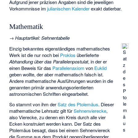
Aufgrund jener präzisen Angaben sind die jeweiligen
Vorkommnisse im
julianischen Kalender
exakt datierbar.
Mathematik
→
Hauptartikel
:
Sehnentabelle
Einzig bekanntes eigenständiges mathematisches
S
Werk ist die nur noch bei
Proklos
überlieferte
at
Abhandlung über das Parallelenpostulat
, in der er
z
einen Beweis für das
Parallelenaxiom
von
Euklid
d
geben wollte, der aber mathematisch falsch ist.
e
Andere mathematische Ausführungen wurden in die
s
genannten primär anwendungsorientierten
P
astronomischen Schriften eingearbeitet.
to
le
So stammt von ihm der
Satz des Ptolemäus
. Dieser
m
mathematische Lehrsatz gilt für
Sehnenvierecke
,
ä
also Vierecke, zu denen ein Kreis durch alle vier
u
Ecken konstruiert werden kann. Der Satz des
s
Ptolemäus besagt, dass bei einem Sehnenviereck
die Summe aus dem Produkt gegenüberliegender