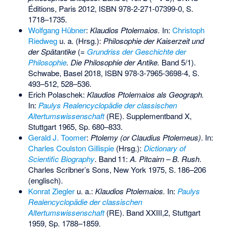
Éditions, Paris 2012,
ISBN 978-2-271-07399-0
, S.
1718–1735.
Wolfgang Hübner
:
Klaudios Ptolemaios.
In:
Christoph
Riedweg
u. a. (Hrsg.):
Philosophie der Kaiserzeit und
der Spätantike
(=
Grundriss der Geschichte der
Philosophie
. Die Philosophie der Antike.
Band 5/1).
Schwabe, Basel 2018,
ISBN 978-3-7965-3698-4
, S.
493–512, 528–536.
Erich Polaschek
:
Klaudios Ptolemaios als Geograph.
In:
Paulys Realencyclopädie der classischen
Altertumswissenschaft
(RE). Supplementband X,
Stuttgart 1965, Sp. 680–833.
Gerald J. Toomer
:
Ptolemy (or Claudius Ptolemeus)
. In:
Charles Coulston Gillispie
(Hrsg.):
Dictionary of
Scientific Biography
.
Band
11
:
A. Pitcairn – B. Rush
.
Charles Scribner’s Sons, New York 1975,
S.
186–206
(englisch).
Konrat Ziegler
u. a.:
Klaudios Ptolemaios.
In:
Paulys
Realencyclopädie der classischen
Altertumswissenschaft
(RE). Band XXIII,2, Stuttgart
1959, Sp. 1788–1859.