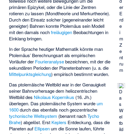
teilweise noch weitere Bewegungen um die
d
primären Epizykel, oder die Linie der Zentren
er
rotieren zu lassen (Mondtheorie und Merkurtheorie).
E
Durch den Einsatz solcher (gegeneinander leicht
rd
geneigter) Bahnen konnte Ptolemäus sein Modell
e
mit den damals noch
freiäugigen
Beobachtungen in
i
Einklang bringen.
m
Z
In der Sprache heutiger Mathematik könnte man
e
Ptolemäus’ Berechnungsart als empirischen
nt
Vorläufer der
Fourieranalyse
bezeichnen, mit der die
ru
sekundären Perioden der Planetenbahnen (u. a. die
m
Mittelpunktsgleichung
) empirisch bestimmt wurden.
Das ptolemäische Weltbild war in der Genauigkeit
seiner Bahnvorhersage dem heliozentrischen
D
Weltbild des
Nikolaus Kopernikus
(16. Jh.)
a
überlegen. Das ptolemäische System wurde
um
s
1600
durch das ebenfalls noch geozentrische
W
tychonische Weltsystem
(benannt nach
Tycho
el
Brahe
) abgelöst. Erst
Keplers
Entdeckung, dass die
tb
Planeten auf
Ellipsen
um die Sonne laufen, führte
ild