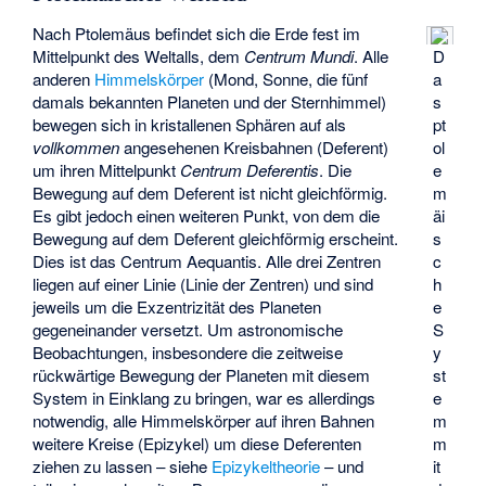
Nach Ptolemäus befindet sich die Erde fest im
Mittelpunkt des Weltalls, dem
Centrum Mundi
. Alle
D
anderen
Himmelskörper
(Mond, Sonne, die fünf
a
damals bekannten Planeten und der Sternhimmel)
s
bewegen sich in kristallenen Sphären auf als
pt
vollkommen
angesehenen Kreisbahnen (Deferent)
ol
um ihren Mittelpunkt
Centrum Deferentis
. Die
e
Bewegung auf dem Deferent ist nicht gleichförmig.
m
Es gibt jedoch einen weiteren Punkt, von dem die
äi
Bewegung auf dem Deferent gleichförmig erscheint.
s
Dies ist das Centrum Aequantis. Alle drei Zentren
c
liegen auf einer Linie (Linie der Zentren) und sind
h
jeweils um die Exzentrizität des Planeten
e
gegeneinander versetzt. Um astronomische
S
Beobachtungen, insbesondere die zeitweise
y
rückwärtige Bewegung der Planeten mit diesem
st
System in Einklang zu bringen, war es allerdings
e
notwendig, alle Himmelskörper auf ihren Bahnen
m
weitere Kreise (Epizykel) um diese Deferenten
m
ziehen zu lassen – siehe
Epizykeltheorie
– und
it