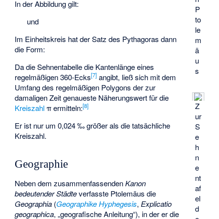
In der Abbildung gilt:
P
to
und
le
Im Einheitskreis hat der Satz des Pythagoras dann
m
die Form:
ä
u
Da die
Sehnentabelle
die Kantenlänge eines
s
[
7
]
regelmäßigen 360-Ecks
angibt, ließ sich mit dem
Umfang des regelmäßigen Polygons der zur
damaligen Zeit genaueste Näherungswert für die
Z
[
8
]
Kreiszahl
π ermitteln:
ur
Er ist nur um 0,024 ‰ größer als die tatsächliche
S
Kreiszahl.
e
h
n
Geographie
e
nt
Neben dem zusammenfassenden
Kanon
af
bedeutender Städte
verfasste Ptolemäus die
el
Geographia
(
Geographike Hyphegesis
,
Explicatio
d
geographica
, „geografische Anleitung“), in der er die
e