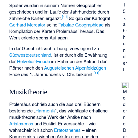
1
Später wurden in seinem Namen Geographien
5.
geschrieben und im Laufe der Jahrhunderte durch
J
[
10
]
zahlreiche Karten ergänzt.
So gab der Kartograf
a
Gerhard Mercator
seine
Tabulae Geographicae
als
hr
Kompilation der Karten Ptolemäus’ heraus. Das
h
Werk erlebte sechs Auflagen.
u
In der Geschichtsschreibung, vorwiegend zu
n
Südwestdeutschland
, ist er durch die Erwähnung
d
der
Helvetier-Einöde
im Rahmen der Ankunft der
er
Römer nach den
Augusteischen Alpenfeldzügen
t
[
11
]
Ende des 1. Jahrhunderts v. Chr. bekannt.
M
Musiktheorie
o
Ptolemäus schrieb auch die aus drei Büchern
d
bestehende „
Harmonik
“, das wichtigste erhaltene
er
musiktheoretische Werk der Antike nach
n
Aristoxenos
und Euklid. Er versuchte – wie
e
wahrscheinlich schon
Eratosthenes
– einen
D
Kompromiss zwischen Aristoxenos und den
ar