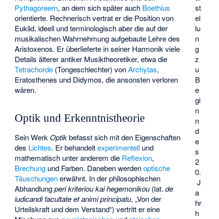
Pythagoreern
, an dem sich später auch
Boethius
st
orientierte. Rechnerisch vertrat er die Position von
el
Euklid, ideell und terminologisch aber die auf der
lu
musikalischen Wahrnehmung aufgebaute Lehre des
n
Aristoxenos. Er überlieferte in seiner Harmonik viele
g
Details älterer antiker Musiktheoretiker, etwa die
z
Tetrachorde
(Tongeschlechter) von
Archytas
,
u
Eratosthenes und
Didymos
, die ansonsten verloren
B
wären.
e
gi
n
Optik und Erkenntnistheorie
n
d
Sein Werk
Optik
befasst sich mit den Eigenschaften
e
des
Lichtes
. Er behandelt
experimentell
und
s
mathematisch unter anderem die
Reflexion
,
2
Brechung
und Farben. Daneben werden
optische
0.
Täuschungen
erwähnt. In der philosophischen
J
Abhandlung
peri kriteriou kai hegemonikou
(lat.
de
a
iudicandi facultate et animi principatu
, „Von der
hr
Urteilskraft und dem Verstand“) vertritt er eine
h