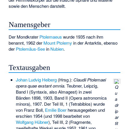
sowie den Menschen darstellt.
Namensgeber
Der Mondkrater
Ptolemaeus
wurde 1935 nach ihm
benannt, 1962 der
Mount Ptolemy
in der Antarktis, ebenso
der
Ptolemäus-See
in
Nubien
.
Textausgaben
Johan Ludvig Heiberg
(Hrsg.):
Claudii Ptolemaei
opera quae exstant omnia.
Teubner, Leipzig,
Q
Band I (Syntaxis, also Almagest) in zwei
u
Bänden 1898, 1903, Band II (Opera astronomica
a
minora), 1907. Der Teil III, 1 (Tetrabiblos) wurde
dr
von Franz Boll,
Emilie Boer
herausgegeben und
ip
erschien 1954 (und 1998 bearbeitet von
ar
Wolfgang Hübner
), Teil III, 2 (Fragmente,
tit
zweifelhafte Werke) wurde 1952, 1961 von