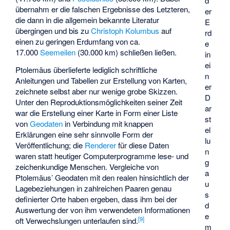
d
übernahm er die falschen Ergebnisse des Letzteren,
er
die dann in die allgemein bekannte Literatur
E
übergingen und bis zu
Christoph Kolumbus
auf
rd
einen zu geringen Erdumfang von ca.
e
17.000
Seemeilen
(30.000 km) schließen ließen.
in
ei
Ptolemäus überlieferte lediglich schriftliche
n
Anleitungen und Tabellen zur Erstellung von Karten,
er
zeichnete selbst aber nur wenige grobe Skizzen.
D
Unter den Reproduktionsmöglichkeiten seiner Zeit
ar
war die Erstellung einer Karte in Form einer Liste
st
von
Geodaten
in Verbindung mit knappen
el
Erklärungen eine sehr sinnvolle Form der
lu
Veröffentlichung; die
Renderer
für diese Daten
n
waren statt heutiger Computerprogramme lese- und
g
zeichenkundige Menschen. Vergleiche von
a
Ptolemäus’ Geodaten mit den realen hinsichtlich der
u
Lagebeziehungen in zahlreichen Paaren genau
s
definierter Orte haben ergeben, dass ihm bei der
d
Auswertung der von ihm verwendeten Informationen
e
[
9
]
oft Verwechslungen unterlaufen sind.
m