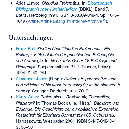
Adolf Lumpe:
Claudius Ptolemäus.
In:
Biographisch-
Bibliographisches Kirchenlexikon
(BBKL). Band 7,
Bautz, Herzberg 1994,
ISBN 3-88309-048-4
, Sp. 1045–
1049
(
Artikel/Artikelanfang im Internet-Archive
)
.
Untersuchungen
Franz Boll
:
Studien über Claudius Ptolemaeus. Ein
Beitrag zur Geschichte der griechischen Philosophie
und Astrologie.
In:
Neue Jahrbücher für Philologie und
Pädagogik.
Supplementband 21,2. Teubner, Leipzig
1894, S. 49–244.
Alexander Jones
(Hrsg.):
Ptolemy in perspective: use
and criticism of his work from antiquity to the nineteenth
century.
Springer, Dordrecht u. a. 2010.
Klaus Geus
:
Ptolemaios – Reaktionär, Theoretiker,
Plagiator?
In: Thomas Beck u. a. (Hrsg.):
Barrieren und
Zugänge. Die Geschichte der europäischen Expansion.
Festschrift für Eberhard Schmitt zum 65. Geburtstag.
Harrassowitz, Wiesbaden 2004,
ISBN 3-447-04848-4
,
S. 36–50.