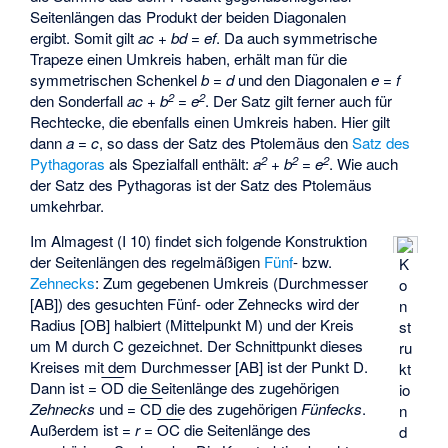
Seitenlängen das Produkt der beiden Diagonalen
ergibt. Somit gilt
ac
+
bd
=
ef
. Da auch symmetrische
Trapeze einen Umkreis haben, erhält man für die
symmetrischen Schenkel
b
=
d
und den Diagonalen
e
=
f
2
2
den Sonderfall
ac
+
b
=
e
. Der Satz gilt ferner auch für
Rechtecke, die ebenfalls einen Umkreis haben. Hier gilt
dann
a
=
c
, so dass der Satz des Ptolemäus den
Satz des
2
2
2
Pythagoras
als Spezialfall enthält:
a
+
b
=
e
. Wie auch
der Satz des Pythagoras ist der Satz des Ptolemäus
umkehrbar.
Im Almagest (I 10) findet sich folgende Konstruktion
der Seitenlängen des regelmäßigen
Fünf
- bzw.
K
Zehnecks
: Zum gegebenen Umkreis (Durchmesser
o
[AB]) des gesuchten Fünf- oder Zehnecks wird der
n
Radius [OB] halbiert (Mittelpunkt M) und der Kreis
st
um M durch C gezeichnet. Der Schnittpunkt dieses
ru
Kreises mit dem Durchmesser [AB] ist der Punkt D.
kt
Dann ist
=
OD
die Seitenlänge des zugehörigen
io
Zehnecks
und
=
CD
die des zugehörigen
Fünfecks
.
n
Außerdem ist
=
r
=
OC
die Seitenlänge des
d