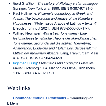
Gerd Graßhoff:
The history of Ptolemy’s star catalogue
.
Springer, New York u. a. 1990,
ISBN 0-387-97181-5
.
Paul Hullmeine:
Ptolemy’s cosmology in Greek and
Arabic. The background and legacy of the Planetary
Hypotheses.
(Ptolemaeus Arabus et Latinus – texts, 4).
Brepols, Turnhout 2024,
ISBN 978-2-503-60717-7
.
Wilfried Neumaier:
Was ist ein Tonsystem? Eine
historisch-systematische Theorie der abendländischen
Tonsysteme, gegründet auf die antiken Theoretiker,
Aristoxenos, Eukleides und Ptolemaios, dargestellt mit
Mitteln der modernen Algebra
. Lang, Frankfurt am Main
u. a. 1986,
ISBN 3-8204-9492-8
.
Ingemar Düring
:
Ptolemaios und Porphyrios über die
Musik
. Göteborg 1934, Nachdruck Olms, Hildesheim
1987,
ISBN 3-487-07932-1
.
Weblinks
Commons
: Claudius Ptolemäus
– Sammlung von
Bildern