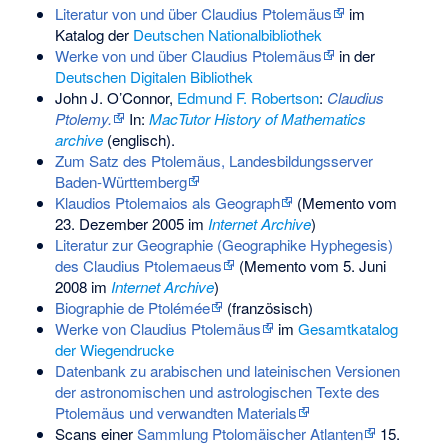
Literatur von und über Claudius Ptolemäus
im
Katalog der
Deutschen Nationalbibliothek
Werke von und über Claudius Ptolemäus
in der
Deutschen Digitalen Bibliothek
John J. O’Connor,
Edmund F. Robertson
:
Claudius
Ptolemy.
In:
MacTutor History of Mathematics
archive
(englisch).
Zum Satz des Ptolemäus, Landesbildungsserver
Baden-Württemberg
Klaudios Ptolemaios als Geograph
(
Memento
vom
23. Dezember 2005 im
Internet Archive
)
Literatur zur Geographie (Geographike Hyphegesis)
des Claudius Ptolemaeus
(
Memento
vom 5. Juni
2008 im
Internet Archive
)
Biographie de Ptolémée
(französisch)
Werke von Claudius Ptolemäus
im
Gesamtkatalog
der Wiegendrucke
Datenbank zu arabischen und lateinischen Versionen
der astronomischen und astrologischen Texte des
Ptolemäus und verwandten Materials
Scans einer
Sammlung Ptolomäischer Atlanten
15.