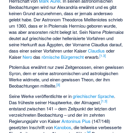
Herrschaft von
Mark Aurel
. In seinen astronomischen
Beobachtungen wird nur Alexandria erwähnt und es gibt
keinen Grund anzunehmen, dass er jemals anderswo
gelebt habe. Der Astronom
Theodoros Meliteniotes
schrieb
um 1360, dass er in Ptolemais Hermiou geboren wurde,
was aber ansonsten nicht belegt ist. Sein Name
Ptolemaios
deutet auf griechische oder hellenisierte Vorfahren und
seine Herkunft aus Ägypten, der Vorname Claudius darauf,
dass einer seiner Vorfahren unter Kaiser
Claudius
oder
[
1.3
]
Kaiser
Nero
das
römische Bürgerrecht
erwarb.
Ptolemäus erwähnt nur zwei Zeitgenossen, einen gewissen
Syron, dem er seine astronomischen und astrologischen
Werke widmete, und einen gewissen Theon, der ihm
[
3
]
Beobachtungen mitteilte.
Seine Werke veröffentlichte er in
griechischer Sprache
.
[
1.3
]
Das früheste seiner Hauptwerke, der Almagest,
entstand zwischen 141 – dem Zeitpunkt der letzten dort
verzeichneten Beobachtung – und der im zehnten
Regierungsjahr von Kaiser
Antoninus Pius
(147/148)
gesetzten Inschrift von
Kanobos
, die teilweise verbesserte
[
4
]