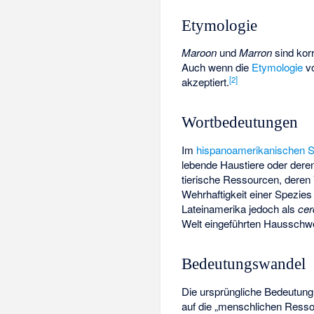
Etymologie
Maroon
und
Marron
sind kor
Auch wenn die
Etymologie
v
[
2
]
akzeptiert.
Wortbedeutungen
Im
hispanoamerikanischen 
lebende Haustiere oder dere
tierische Ressourcen, deren
Wehrhaftigkeit einer Spezies
Lateinamerika jedoch als
cer
Welt eingeführten Hausschw
Bedeutungswandel
Die ursprüngliche Bedeutun
auf die „menschlichen Resso