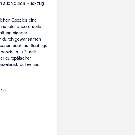
hen auch durch Rückzug
ichen Spezies eine
haltete, andererseits
affung eigener
uch durch gewaltsamen
ation auch auf flüchtige
imarrón, m.
(Plural:
er europäischer
inzelausbrüche) und
en