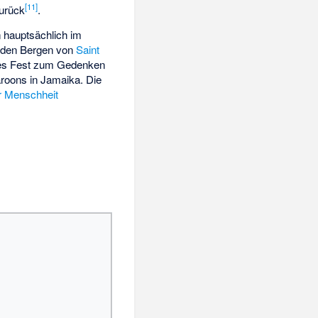
[
11
]
urück
.
n hauptsächlich im
 den Bergen von
Saint
oßes Fest zum Gedenken
aroons in Jamaika. Die
r Menschheit