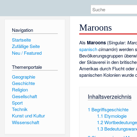
Maroons
Navigation
Startseite
Als
Maroons
(Singular:
Mar
Zufällige Seite
spanisch
cimarrón
) werden s
Neu / Featured
Bevölkerungsgruppen überwie
der Sklaverei in den britisc
Themenportale
Amerikas durch Flucht oder 
spanischen Kolonien wurde 
Geographie
Geschichte
Religion
Inhaltsverzeichnis
Gesellschaft
Sport
Technik
1
Begriffsgeschichte
Kunst und Kultur
1.1
Etymologie
Wissenschaft
1.2
Wortbedeutung
1.3
Bedeutungswan