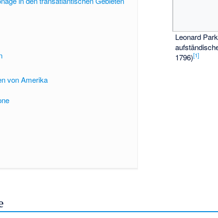
nage in den transatlantischen Gebieten
Leonard Park
aufständisch
n
[
1
]
1796)
ten von Amerika
one
e