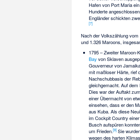
Hafen von Port Maria ein
Hunderte angeschlossen. 
Engländer schickten zwei
[
7
]
Nach der Volkszählung vom 
und 1.326 Maroons, insges
1795 –
Zweiter Maroon-K
Bay
von Sklaven ausgepei
Gouverneur von Jamaika
mit maßloser Härte, rie
Nachschubbasis der Rebe
gleichgemacht. Auf dem 
Dies war der Auftakt zum
einer Übermacht von etwa
einsehen, dass er den Ma
aus Kuba. Als diese Neui
im Cockpit Country einer
Busch aufspüren konnten
[
9
]
um Frieden.
Sie wurden
wegen des harten Klimas