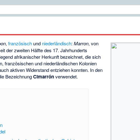
oon
,
französisch
und
niederländisch
:
Marron
, von
eit der zweiten Hälfte des 17. Jahrhunderts
gend afrikanischer Herkunft bezeichnet, die sich
hen, französischen und niederländischen Kolonien
auch aktiven Widerstand entziehen konnten. In den
die Bezeichnung
Cimarrón
verwendet.
en
del