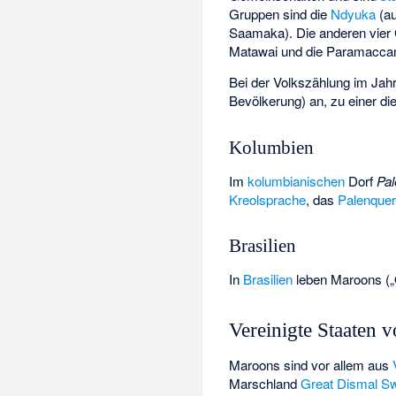
Gruppen sind die
Ndyuka
(au
Saamaka). Die anderen vier
Matawai
und die
Paramacca
Bei der Volkszählung im Ja
Bevölkerung) an, zu einer d
Kolumbien
Im
kolumbianischen
Dorf
Pal
Kreolsprache
, das
Palenque
Brasilien
In
Brasilien
leben Maroons („
Vereinigte Staaten 
Maroons sind vor allem aus
Marschland
Great Dismal 