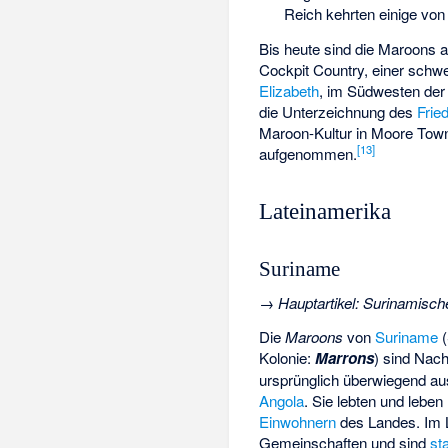
Reich kehrten einige von
Bis heute sind die Maroons 
Cockpit Country
, einer schw
Elizabeth
, im Südwesten der
die Unterzeichnung des
Frie
Maroon-Kultur
in
Moore Tow
[
13
]
aufgenommen.
Lateinamerika
Suriname
→
Hauptartikel
:
Surinamisch
Die
Maroons
von
Suriname
(
Kolonie:
Marrons
) sind Nac
ursprünglich überwiegend a
Angola
. Sie lebten und leben
Einwohnern
des Landes. Im L
Gemeinschaften und sind
st