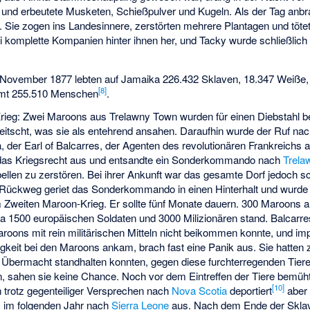
 und erbeutete Musketen, Schießpulver und Kugeln. Als der Tag anbr
Sie zogen ins Landesinnere, zerstörten mehrere Plantagen und tötet
 komplette Kompanien hinter ihnen her, und Tacky wurde schließlich
November 1877 lebten auf Jamaika 226.432 Sklaven, 18.347 Weiße, 
[
8
]
amt 255.510 Menschen
.
rieg
: Zwei Maroons aus Trelawny Town wurden für einen Diebstahl be
tscht, was sie als entehrend ansahen. Daraufhin wurde der Ruf nac
, der
Earl of Balcarres
, der Agenten des revolutionären Frankreichs 
f das Kriegsrecht aus und entsandte ein Sonderkommando nach
Trela
llen zu zerstören. Bei ihrer Ankunft war das gesamte Dorf jedoch
Rückweg geriet das Sonderkommando in einen Hinterhalt und wurde 
 Zweiten Maroon-Krieg. Er sollte fünf Monate dauern. 300 Maroons a
 1500 europäischen Soldaten und 3000 Milizionären stand. Balcarre
roons mit rein militärischen Mitteln nicht beikommen konnte, und imp
gkeit bei den Maroons ankam, brach fast eine Panik aus. Sie hatten
 Übermacht standhalten konnten, gegen diese furchterregenden Tiere 
, sahen sie keine Chance. Noch vor dem Eintreffen der Tiere bemüh
[
10
]
 trotz gegenteiliger Versprechen nach
Nova Scotia
deportiert
aber 
 im folgenden Jahr nach
Sierra Leone
aus. Nach dem Ende der Sklave