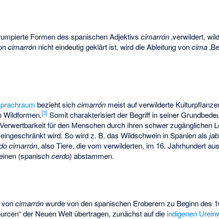
rumpierte Formen des spanischen Adjektivs
cimarrón
‚verwildert, wil
on
cimarrón
nicht eindeutig geklärt ist, wird die Ableitung von
cima
‚Be
Sprachraum
bezieht sich
cimarrón
meist auf verwilderte Kulturpflanze
[
3
]
n Wildformen.
Somit charakterisiert der Begriff in seiner Grundbede
 Verwertbarkeit für den Menschen durch ihren schwer zugänglichen 
 eingeschränkt wird. So wird z. B. das Wildschwein in Spanien als
jab
do cimarrón
, also Tiere, die vom verwilderten, im 16. Jahrhundert au
einen (spanisch
cerdo
) abstammen.
g von
cimarrón
wurde von den spanischen Eroberern zu Beginn des 1
urcen“ der Neuen Welt übertragen, zunächst auf die
indigenen Urein