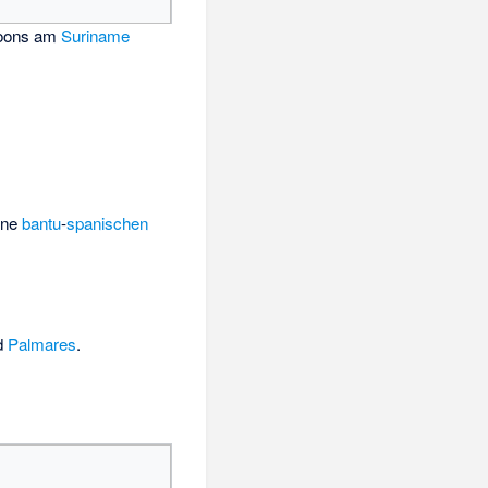
roons am
Suriname
ine
bantu
-
spanischen
d
Palmares
.