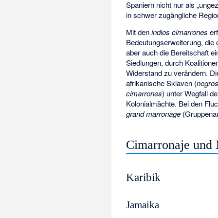
Spaniern nicht nur als „ung
in schwer zugängliche Regio
Mit den
indios cimarrones
erf
Bedeutungserweiterung, die e
aber auch die Bereitschaft e
Siedlungen, durch Koalition
Widerstand zu verändern. Die
afrikanische Sklaven (
negros
cimarrones
) unter Wegfall de
Kolonialmächte. Bei den Flu
grand marronage
(Gruppenau
Cimarronaje und 
Karibik
Jamaika