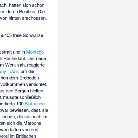
ach, hatten sich schon
en deren Besitzer. Die
 von hinten erschossen.
9.405 freie Schwarze
straft und in
Montego
h Rache laut. Der neue
am Werk sah, reagierte
wny Town
, um die
 schon dem Erdboden
vollkommen vernichtet.
us den Bergen hielten
s musste schließlich
ortierte 100
Bluthunde
 zwar bewiesen, dass sie
jedoch, die sie auch im
ten sich die Maroons
wanderten von dort
rei im Britischen