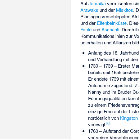
Auf
Jamaika
vermischten si
Arawaks
und der
Miskitos
. 
Plantagen verschleppten Afr
und der
Elfenbeinküste
. Die
Fante
und
Aschanti
. Durch i
Kommunikationslinien zur Vo
unterhalten und Allianzen bil
Anfang des 18. Jahrhund
und Verhandlung mit de
1730 – 1739 –
Erster Ma
bereits seit 1655 bestehe
Er endete 1739 mit eine
Autonomie zugestand. Z
Nanny
und ihr Bruder
Cu
Führungsqualitäten konnt
zu einem Friedensvertrag
einzige Frau auf der Lis
nordöstlich von
Kingston
[
6
]
verewigt.
1760 – Aufstand der
Cor
vor seiner Verschleppun