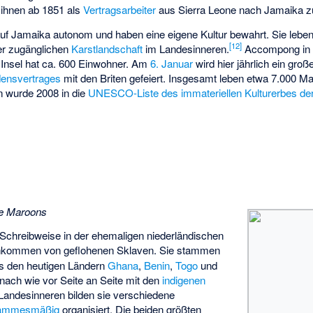
 ihnen ab 1851 als
Vertragsarbeiter
aus Sierra Leone nach Jamaika z
auf Jamaika autonom und haben eine eigene Kultur bewahrt. Sie lebe
[
12
]
er zugänglichen
Karstlandschaft
im Landesinneren.
Accompong
in
 Insel hat ca. 600 Einwohner. Am
6. Januar
wird hier jährlich ein gr
densvertrages
mit den Briten gefeiert. Insgesamt leben etwa 7.000 M
n
wurde 2008 in die
UNESCO-Liste des immateriellen Kulturerbes de
e Maroons
Schreibweise in der ehemaligen niederländischen
hkommen von geflohenen Sklaven. Sie stammen
us den heutigen Ländern
Ghana
,
Benin
,
Togo
und
 nach wie vor Seite an Seite mit den
indigenen
andesinneren bilden sie verschiedene
ammesmäßig
organisiert. Die beiden größten