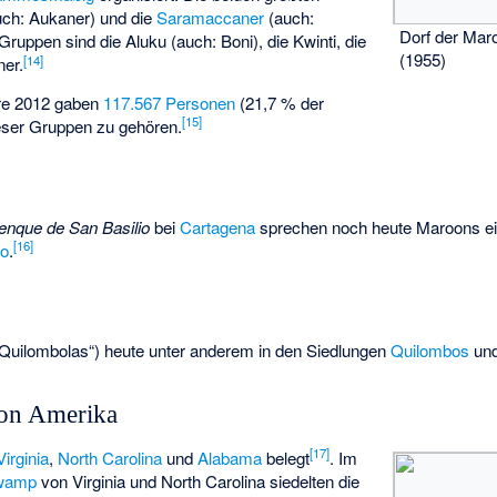
ch: Aukaner) und die
Saramaccaner
(auch:
Dorf der Ma
 Gruppen sind die
Aluku
(auch: Boni), die
Kwinti
, die
(1955)
[
14
]
ner
.
hre 2012 gaben
117.567 Personen
(21,7 % der
[
15
]
ieser Gruppen zu gehören.
enque de San Basilio
bei
Cartagena
sprechen noch heute Maroons e
[
16
]
ro
.
Quilombolas“) heute unter anderem in den Siedlungen
Quilombos
un
von Amerika
[
17
]
Virginia
,
North Carolina
und
Alabama
belegt
. Im
Swamp
von Virginia und North Carolina siedelten die