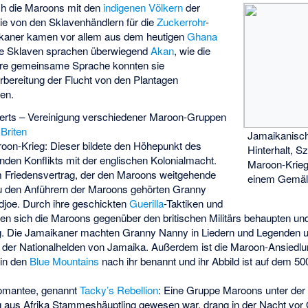
ch die Maroons mit den
indigenen Völkern
der
Die von den Sklavenhändlern für die
Zuckerrohr
-
ikaner kamen vor allem aus dem heutigen
Ghana
se Sklaven sprachen überwiegend
Akan
, wie die
hre gemeinsame Sprache konnten sie
rbereitung der Flucht von den Plantagen
den.
erts – Vereinigung verschiedener Maroon-Gruppen
n
Briten
Jamaikanisc
roon-Krieg
: Dieser bildete den Höhepunkt des
Hinterhalt, S
nden Konflikts mit der englischen Kolonialmacht.
Maroon-Krieg
m Friedensvertrag, der den Maroons weitgehende
einem Gemäld
u den Anführern der Maroons gehörten
Granny
djoe
. Durch ihre geschickten
Guerilla
-Taktiken und
en sich die Maroons gegenüber den britischen Militärs behaupten und
. Die Jamaikaner machten Granny Nanny in Liedern und Legenden unst
te der Nationalhelden von Jamaika. Außerdem ist die Maroon-Ansied
in den
Blue Mountains
nach ihr benannt und ihr Abbild ist auf dem 50
omantee
, genannt
Tacky’s Rebellion
: Eine Gruppe Maroons unter der
g aus Afrika Stammeshäuptling gewesen war, drang in der Nacht vor