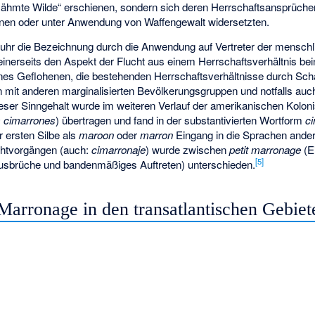
ezähmte Wilde“ erschienen, sondern sich deren Herrschaftsansprüc
nen oder unter Anwendung von Waffengewalt widersetzten.
uhr die Bezeichnung durch die Anwendung auf Vertreter der menschl
inerseits den Aspekt der Flucht aus einem Herrschaftsverhältnis bein
ines Geflohenen, die bestehenden Herrschaftsverhältnisse durch Sch
en mit anderen marginalisierten Bevölkerungsgruppen und notfalls a
ser Sinngehalt wurde im weiteren Verlauf der amerikanischen Kolonis
 cimarrones
) übertragen und fand in der substantivierten Wortform
c
r ersten Silbe als
maroon
oder
marron
Eingang in die Sprachen ander
chtvorgängen (auch:
cimarronaje
) wurde zwischen
petit marronage
(E
[
5
]
sbrüche und bandenmäßiges Auftreten) unterschieden.
Marronage in den transatlantischen Gebiet