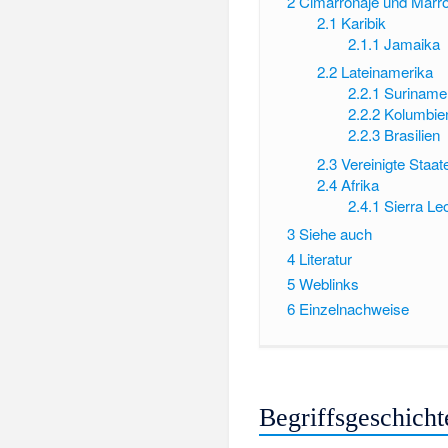
2
Cimarronaje und Marro
2.1
Karibik
2.1.1
Jamaika
2.2
Lateinamerika
2.2.1
Suriname
2.2.2
Kolumbie
2.2.3
Brasilien
2.3
Vereinigte Staa
2.4
Afrika
2.4.1
Sierra Le
3
Siehe auch
4
Literatur
5
Weblinks
6
Einzelnachweise
Begriffsgeschicht