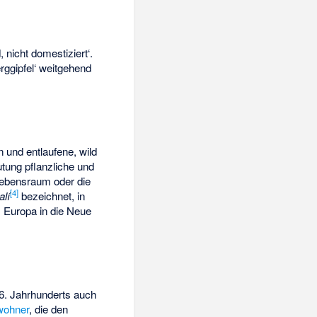
d, nicht domestiziert‘
.
rggipfel‘
weitgehend
n und entlaufene, wild
utung pflanzliche und
Lebensraum oder die
[
4
]
alí
bezeichnet, in
s Europa in die Neue
6. Jahrhunderts auch
wohner
, die den