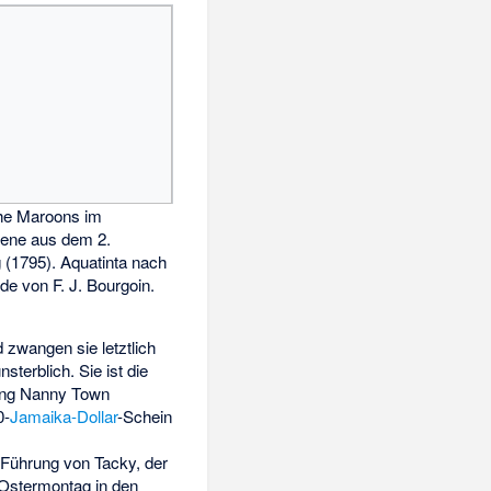
he Maroons im
zene aus dem 2.
 (1795). Aquatinta nach
e von F. J. Bourgoin.
 zwangen sie letztlich
erblich. Sie ist die
lung Nanny Town
0-
Jamaika-Dollar
-Schein
 Führung von Tacky, der
 Ostermontag in den