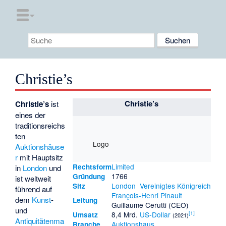
Christie’s
Christie’s
Christie’s
ist
eines der
traditionsreichs
ten
Logo
Auktionshäuse
r
mit Hauptsitz
Limited
Rechtsform
in
London
und
1766
Gründung
ist weltweit
London
Vereinigtes Königreich
Sitz
führend auf
François-Henri Pinault
dem
Kunst
-
Leitung
Guillaume Cerutti
(CEO)
und
[
1
]
8,4 Mrd.
US-Dollar
Umsatz
(2021)
Antiquitätenma
Auktionshaus
Branche