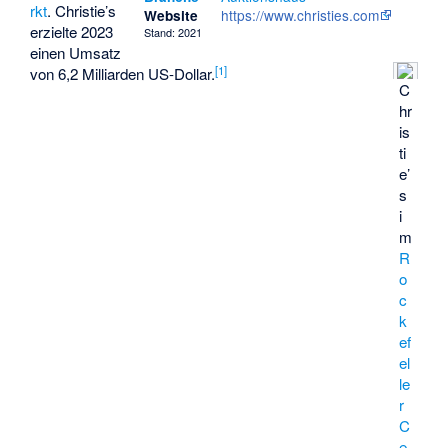
rkt
. Christie’s
https://www.christies.com
Website
erzielte 2023
Stand: 2021
einen Umsatz
[
1
]
von 6,2 Milliarden US-Dollar.
C
hr
is
ti
e’
s
i
m
R
o
c
k
ef
el
le
r
C
e