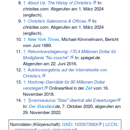
↑
About Us: The Histoy of Christie‘s.
In:
christies.com.
Abgerufen am 1. März 2024
(englisch).
↑
Christie’s Salerooms & Offices.
In:
christies.com.
Abgerufen am 1. März 2024
(englisch).
↑
New York Times
, Michael Kimmelmann, Bericht
vom Juni 1989.
↑
Rekordversteigerung: 170,4 Millionen Dollar für
Modiglianis "Nu couché".
In:
spiegel.de.
Abgerufen am 22. Juni 2016
.
↑
Auktionsergebnis auf der Internetseite von
Christie’s.
↑
Hockney-Gemälde für 90 Millionen Dollar
versteigert
,
Onlineartikel in der
Zeit
vom 16.
November 2018.
↑
Tyrannosaurus "Stan" übertraf alle Erwartungen
In:
Der Standard
.de
, 7. Oktober 2020, abgerufen am
29. November 2022.
Normdaten (Körperschaft):
GND
:
103357306X
|
LCCN
: