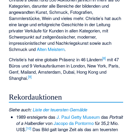
Kategorien, darunter alle Bereiche der bildenden und
angewandten Kunst, Schmuck, Fotografien,
Sammlerstücke, Wein und vieles mehr. Christie’s hat auch
eine lange und erfolgreiche Geschichte in der Leitung
privater Verkäufe für Kunden in allen Kategorien, mit
Schwerpunkt auf zeitgenössischer, moderner,
impressionistischer und Nachkriegskunst sowie auch
Schmuck und
Alten Meistern
.
[
8
]
Christie’s hat eine globale Präsenz in 46 Ländern
mit 47
Büros und 9 Verkaufsräumen in London, New York, Paris,
Genf, Mailand, Amsterdam, Dubai, Hong Kong und
[
9
]
Shanghai.
Rekordauktionen
Siehe auch
:
Liste der teuersten Gemälde
1989 ersteigerte das
J. Paul Getty Museum
das
Portrait
of a Halberdier
von
Jacopo da Pontormo
für 35,2 Mio.
[
10
]
US$.
Das Bild galt lange Zeit als das am teuersten