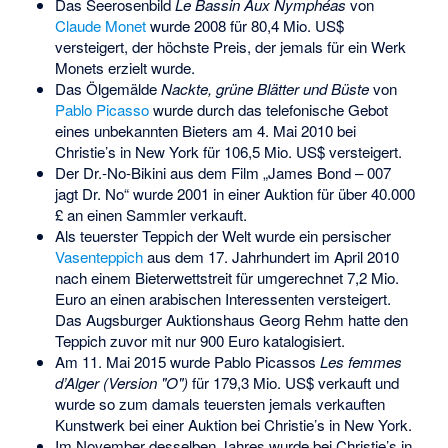
Das Seerosenbild
Le Bassin Aux Nymphéas
von
Claude Monet
wurde 2008 für 80,4 Mio. US$
versteigert, der höchste Preis, der jemals für ein Werk
Monets erzielt wurde.
Das Ölgemälde
Nackte, grüne Blätter und Büste
von
Pablo Picasso
wurde durch das telefonische Gebot
eines unbekannten Bieters am 4. Mai 2010 bei
Christie’s in New York für 106,5 Mio. US$ versteigert.
Der
Dr.-No-Bikini
aus dem Film „James Bond – 007
jagt Dr. No“ wurde 2001 in einer Auktion für über 40.000
£ an einen Sammler verkauft.
Als teuerster Teppich der Welt wurde ein persischer
Vasenteppich
aus dem 17. Jahrhundert im April 2010
nach einem Bieterwettstreit für umgerechnet 7,2 Mio.
Euro an einen arabischen Interessenten versteigert.
Das Augsburger Auktionshaus Georg Rehm hatte den
Teppich zuvor mit nur 900 Euro katalogisiert.
Am 11. Mai 2015 wurde Pablo Picassos
Les femmes
d’Alger (Version "O")
für 179,3 Mio. US$ verkauft und
wurde so zum damals teuersten jemals verkauften
Kunstwerk bei einer Auktion bei Christie’s in New York.
Im November desselben Jahres wurde bei Christie’s in