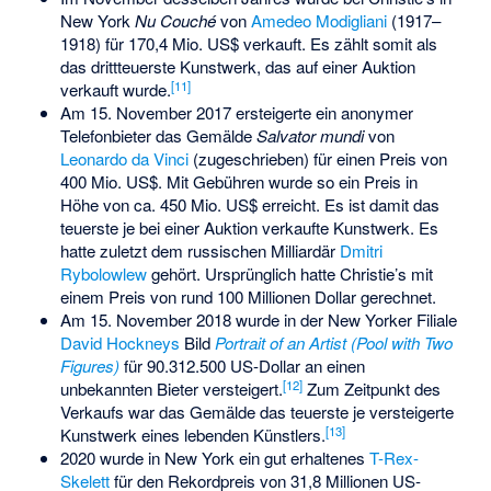
New York
Nu Couché
von
Amedeo Modigliani
(1917–
1918) für 170,4 Mio. US$ verkauft. Es zählt somit als
das drittteuerste Kunstwerk, das auf einer Auktion
[
11
]
verkauft wurde.
Am 15. November 2017 ersteigerte ein anonymer
Telefonbieter das Gemälde
Salvator mundi
von
Leonardo da Vinci
(zugeschrieben) für einen Preis von
400 Mio. US$. Mit Gebühren wurde so ein Preis in
Höhe von ca. 450 Mio. US$ erreicht. Es ist damit das
teuerste je bei einer Auktion verkaufte Kunstwerk. Es
hatte zuletzt dem russischen Milliardär
Dmitri
Rybolowlew
gehört. Ursprünglich hatte Christie’s mit
einem Preis von rund 100 Millionen Dollar gerechnet.
Am 15. November 2018 wurde in der New Yorker Filiale
David Hockneys
Bild
Portrait of an Artist (Pool with Two
Figures)
für 90.312.500 US-Dollar an einen
[
12
]
unbekannten Bieter versteigert.
Zum Zeitpunkt des
Verkaufs war das Gemälde das teuerste je versteigerte
[
13
]
Kunstwerk eines lebenden Künstlers.
2020 wurde in New York ein gut erhaltenes
T-Rex-
Skelett
für den Rekordpreis von 31,8 Millionen US-