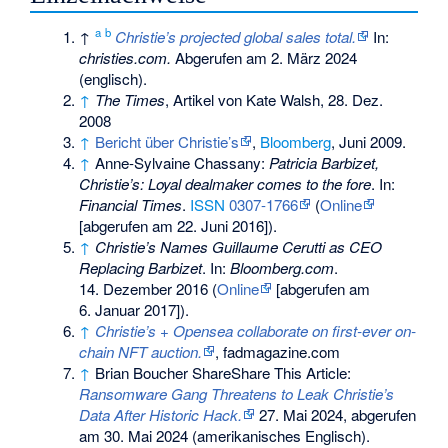
a
b
↑
Christie’s projected global sales total.
In:
christies.com.
Abgerufen am 2. März 2024
(englisch).
↑
The Times
, Artikel von Kate Walsh, 28. Dez.
2008
↑
Bericht über Christie’s
,
Bloomberg
, Juni 2009.
↑
Anne-Sylvaine Chassany:
Patricia Barbizet,
Christie’s: Loyal dealmaker comes to the fore
. In:
Financial Times
.
ISSN
0307-1766
(
Online
[abgerufen am 22. Juni 2016]).
↑
Christie’s Names Guillaume Cerutti as CEO
Replacing Barbizet
. In:
Bloomberg.com
.
14. Dezember 2016 (
Online
[abgerufen am
6. Januar 2017]).
↑
Christie’s + Opensea collaborate on first-ever on-
chain NFT auction.
, fadmagazine.com
↑
Brian Boucher ShareShare This Article:
Ransomware Gang Threatens to Leak Christie’s
Data After Historic Hack.
27. Mai 2024,
abgerufen
am 30. Mai 2024
(amerikanisches Englisch).