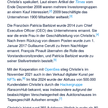
Christie’s spekuliert. Laut einem Artikel der
Times
vom
Ende Dezember 2008 waren mehrere Investorengruppen
[
2
]
an einem Kauf interessiert.
2009 beschäftigte das
[
3
]
Unternehmen 1900 Mitarbeiter weltweit.
Die Französin Patricia Barbizet wurde 2014 zum Chief
Executive Officer (CEO) des Unternehmens ernannt. Sie
[
4
]
war die erste Frau in der Geschäftsleitung von Christie’s.
Nach ihrem Rückzug von diesem Posten wurde zum 1.
Januar 2017 Guillaume Cerutti zu ihrem Nachfolger
ernannt. François Pinault übernahm die Rolle des
Vorstandsvorsitzenden, und Patricia Barbizet wurde zu
[
5
]
seiner Stellvertreterin bestellt.
Mit der Kooperation mit
OpenSea
stieg Christie’s im
November 2021 auch in den Verkauf digitaler Kunst per
[
6
]
NFTs
ein.
Im Mai 2024 wurde der Abfluss von 500.000
Kundendaten Christie’s durch die
Hackergruppe
RansomHub
bekannt, was insbesondere aufgrund der
beabsichtigten Verschwiegenheit des Auktionshauses im
[
7
]
Tagesgeschäft Aufsehen erregte.
Christie’s bietet rund 350 Auktionen jährlich in mehr als 80