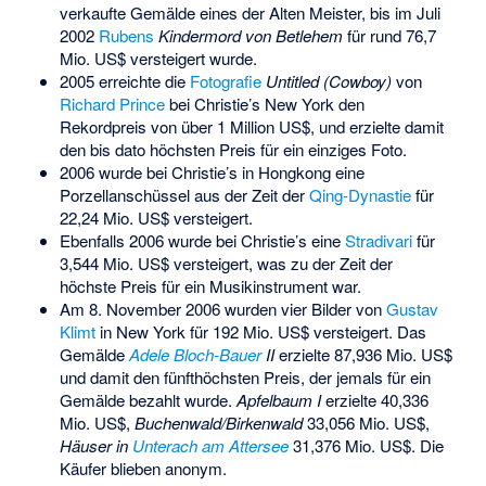
verkaufte Gemälde eines der Alten Meister, bis im Juli
2002
Rubens
Kindermord von Betlehem
für rund 76,7
Mio. US$ versteigert wurde.
2005 erreichte die
Fotografie
Untitled (Cowboy)
von
Richard Prince
bei Christie’s New York den
Rekordpreis von über 1 Million US$, und erzielte damit
den bis dato höchsten Preis für ein einziges Foto.
2006 wurde bei Christie’s in Hongkong eine
Porzellanschüssel aus der Zeit der
Qing-Dynastie
für
22,24 Mio. US$ versteigert.
Ebenfalls 2006 wurde bei Christie’s eine
Stradivari
für
3,544 Mio. US$ versteigert, was zu der Zeit der
höchste Preis für ein Musikinstrument war.
Am 8. November 2006 wurden vier Bilder von
Gustav
Klimt
in New York für 192 Mio. US$ versteigert. Das
Gemälde
Adele Bloch-Bauer
II
erzielte 87,936 Mio. US$
und damit den fünfthöchsten Preis, der jemals für ein
Gemälde bezahlt wurde.
Apfelbaum I
erzielte 40,336
Mio. US$,
Buchenwald/Birkenwald
33,056 Mio. US$,
Häuser in
Unterach am Attersee
31,376 Mio. US$. Die
Käufer blieben anonym.