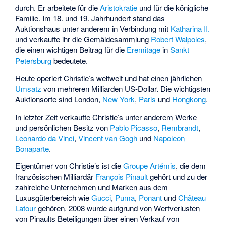
durch. Er arbeitete für die
Aristokratie
und für die königliche
Familie. Im 18. und 19. Jahrhundert stand das
Auktionshaus unter anderem in Verbindung mit
Katharina II.
und verkaufte ihr die Gemäldesammlung
Robert Walpoles
,
die einen wichtigen Beitrag für die
Eremitage
in
Sankt
Petersburg
bedeutete.
Heute operiert Christie’s weltweit und hat einen jährlichen
Umsatz
von mehreren Milliarden US-Dollar. Die wichtigsten
Auktionsorte sind London,
New York
,
Paris
und
Hongkong
.
In letzter Zeit verkaufte Christie’s unter anderem Werke
und persönlichen Besitz von
Pablo Picasso
,
Rembrandt
,
Leonardo da Vinci
,
Vincent van Gogh
und
Napoleon
Bonaparte
.
Eigentümer von Christie’s ist die
Groupe Artémis
, die dem
französischen Milliardär
François Pinault
gehört und zu der
zahlreiche Unternehmen und Marken aus dem
Luxusgüterbereich wie
Gucci
,
Puma
,
Ponant
und
Château
Latour
gehören. 2008 wurde aufgrund von Wertverlusten
von Pinaults Beteiligungen über einen Verkauf von