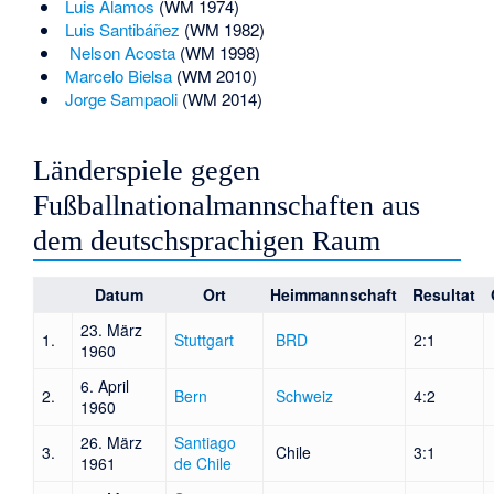
Luis Álamos
(WM 1974)
Luis Santibáñez
(WM 1982)
Nelson Acosta
(WM 1998)
Marcelo Bielsa
(WM 2010)
Jorge Sampaoli
(WM 2014)
Länderspiele gegen
Fußballnationalmannschaften aus
dem deutschsprachigen Raum
Datum
Ort
Heimmannschaft
Resultat
23. März
1.
Stuttgart
BRD
2:1
1960
6. April
2.
Bern
Schweiz
4:2
1960
26. März
Santiago
3.
Chile
3:1
1961
de Chile