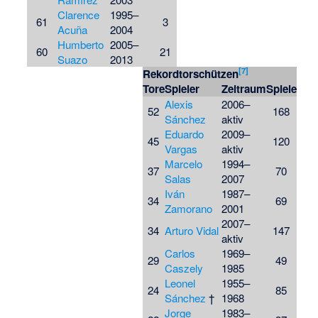
Clarence
1995–
61
3
Acuña
2004
Humberto
2005–
60
21
Suazo
2013
[
7
]
Rekordtorschützen
Tore
Spieler
Zeitraum
Spiele
Alexis
2006–
52
168
Sánchez
aktiv
Eduardo
2009–
45
120
Vargas
aktiv
Marcelo
1994–
37
70
Salas
2007
Iván
1987–
34
69
Zamorano
2001
2007–
34
Arturo Vidal
147
aktiv
Carlos
1969–
29
49
Caszely
1985
Leonel
1955–
24
85
Sánchez
†
1968
Jorge
1983–