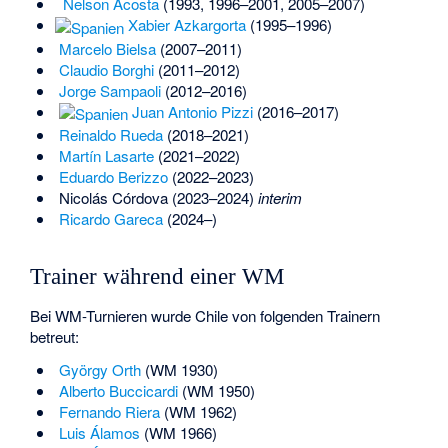
Nelson Acosta
(1993, 1996–2001, 2005–2007)
Xabier Azkargorta
(1995–1996)
Marcelo Bielsa
(2007–2011)
Claudio Borghi
(2011–2012)
Jorge Sampaoli
(2012–2016)
Juan Antonio Pizzi
(2016–2017)
Reinaldo Rueda
(2018–2021)
Martín Lasarte
(2021–2022)
Eduardo Berizzo
(2022–2023)
Nicolás Córdova
(2023–2024)
interim
Ricardo Gareca
(2024–)
Trainer während einer WM
Bei WM-Turnieren wurde Chile von folgenden Trainern
betreut:
György Orth
(WM 1930)
Alberto Buccicardi
(WM 1950)
Fernando Riera
(WM 1962)
Luis Álamos
(WM 1966)