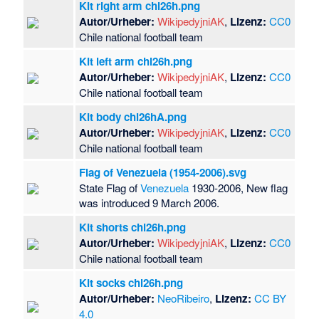
Kit right arm chl26h.png
Autor/Urheber:
WikipedyjniAK
,
Lizenz:
CC0
Chile national football team
Kit left arm chl26h.png
Autor/Urheber:
WikipedyjniAK
,
Lizenz:
CC0
Chile national football team
Kit body chl26hA.png
Autor/Urheber:
WikipedyjniAK
,
Lizenz:
CC0
Chile national football team
Flag of Venezuela (1954-2006).svg
State Flag of
Venezuela
1930-2006, New flag
was introduced 9 March 2006.
Kit shorts chl26h.png
Autor/Urheber:
WikipedyjniAK
,
Lizenz:
CC0
Chile national football team
Kit socks chl26h.png
Autor/Urheber:
NeoRibeiro
,
Lizenz:
CC BY
4.0