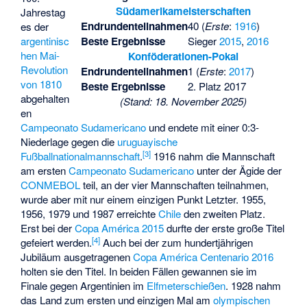
Südamerikameisterschaften
Jahrestag
Endrundenteilnahmen
40 (
Erste
:
1916
)
es der
argentinisc
Beste Ergebnisse
Sieger
2015
,
2016
hen Mai-
Konföderationen-Pokal
Revolution
Endrundenteilnahmen
1 (
Erste
:
2017
)
von 1810
Beste Ergebnisse
2. Platz 2017
abgehalten
(Stand: 18. November 2025)
en
Campeonato Sudamericano
und endete mit einer 0:3-
Niederlage gegen die
uruguayische
[
3
]
Fußballnationalmannschaft
.
1916 nahm die Mannschaft
am ersten
Campeonato Sudamericano
unter der Ägide der
CONMEBOL
teil, an der vier Mannschaften teilnahmen,
wurde aber mit nur einem einzigen Punkt Letzter. 1955,
1956, 1979 und 1987 erreichte
Chile
den zweiten Platz.
Erst bei der
Copa América 2015
durfte der erste große Titel
[
4
]
gefeiert werden.
Auch bei der zum hundertjährigen
Jubiläum ausgetragenen
Copa América Centenario 2016
holten sie den Titel. In beiden Fällen gewannen sie im
Finale gegen Argentinien im
Elfmeterschießen
. 1928 nahm
das Land zum ersten und einzigen Mal am
olympischen