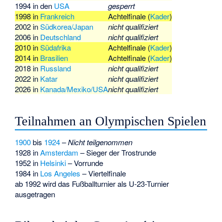
1994 in den
USA
gesperrt
1998 in
Frankreich
Achtelfinale (
Kader
)
2002 in
Südkorea/Japan
nicht qualifiziert
2006 in
Deutschland
nicht qualifiziert
2010 in
Südafrika
Achtelfinale (
Kader
)
2014 in
Brasilien
Achtelfinale (
Kader
)
2018 in
Russland
nicht qualifiziert
2022 in
Katar
nicht qualifiziert
2026 in
Kanada/Mexiko/USA
nicht qualifiziert
Teilnahmen an Olympischen Spielen
1900
bis
1924
–
Nicht teilgenommen
1928 in
Amsterdam
– Sieger der Trostrunde
1952 in
Helsinki
– Vorrunde
1984 in
Los Angeles
– Viertelfinale
ab 1992 wird das Fußballturnier als U-23-Turnier
ausgetragen