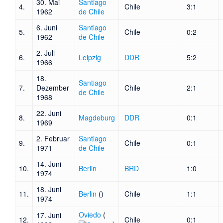
30. Mai
Santiago
4.
Chile
3:1
1962
de Chile
6. Juni
Santiago
5.
Chile
0:2
1962
de Chile
2. Juli
6.
Leipzig
DDR
5:2
1966
18.
Santiago
7.
Dezember
Chile
2:1
de Chile
1968
22. Juni
8.
Magdeburg
DDR
0:1
1969
2. Februar
Santiago
9.
Chile
0:1
1971
de Chile
14. Juni
10.
Berlin
BRD
1:0
1974
18. Juni
11.
Berlin
(
)
Chile
1:1
1974
Oviedo
(
17. Juni
12.
Chile
0:1