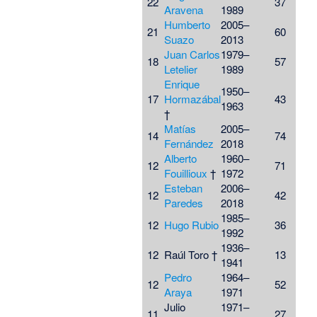
22
37
Aravena
1989
Humberto
2005–
21
60
Suazo
2013
Juan Carlos
1979–
18
57
Letelier
1989
Enrique
1950–
17
Hormazábal
43
1963
†
Matías
2005–
14
74
Fernández
2018
Alberto
1960–
12
71
Fouillioux
†
1972
Esteban
2006–
12
42
Paredes
2018
1985–
12
Hugo Rubio
36
1992
1936–
12
Raúl Toro
†
13
1941
Pedro
1964–
12
52
Araya
1971
Julio
1971–
11
27