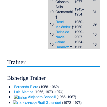
Crisosto
1977
Atilio
1945–
10
Cremaschi
31
1954
†
René
1950–
10
39
Meléndez
†
1960
Reinaldo
1999–
10
40
Navia
2007
Jaime
1954–
10
46
Ramírez
†
1966
Trainer
Bisherige Trainer
Fernando Riera
(1958–1962)
Luis Álamos
(1966, 1973–1974)
Alejandro Scopelli
(1966–1967)
Rudi Gutendorf
(1972–1973)