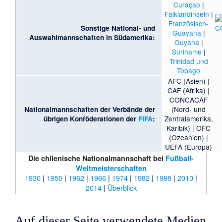
Curaçao
|
Falklandinseln
|
Französisch-
Sonstige National- und
Guayana
|
Auswahlmannschaften in Südamerika:
Guyana
|
Suriname
|
Trinidad und
Tobago
AFC
(Asien) |
CAF
(Afrika) |
CONCACAF
(Nord- und
Nationalmannschaften der Verbände der
Zentralamerika,
übrigen Konföderationen der
FIFA
:
Karibik) |
OFC
(Ozeanien) |
UEFA
(Europa)
Die
chilenische Nationalmannschaft
bei
Fußball-
Weltmeisterschaften
1930
|
1950
|
1962
|
1966
|
1974
|
1982
|
1998
|
2010
|
2014
|
Überblick
Auf dieser Seite verwendete Medien