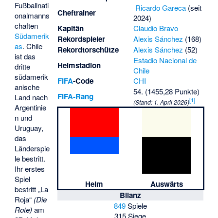
Fußballnati
Ricardo Gareca
(seit
Cheftrainer
onalmanns
2024)
chaften
Kapitän
Claudio Bravo
Südamerik
Rekordspieler
Alexis Sánchez
(168)
as
. Chile
Rekordtorschütze
Alexis Sánchez
(52)
ist das
Estadio Nacional de
Heimstadion
dritte
Chile
südamerik
FIFA
-Code
CHI
anische
54. (1455,28 Punkte)
FIFA-Rang
Land nach
[
1
]
(Stand: 1. April 2026)
Argentinie
n und
Uruguay,
das
Länderspie
le bestritt.
Ihr erstes
Spiel
Heim
Auswärts
bestritt „La
Bilanz
Roja“
(Die
849
Spiele
Rote)
am
315 Siege