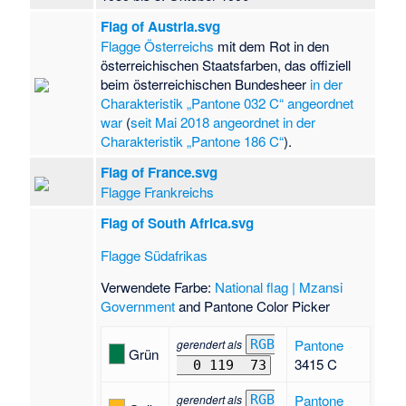
Flag of Austria.svg
Flagge Österreichs
mit dem Rot in den
österreichischen Staatsfarben, das offiziell
beim österreichischen Bundesheer
in der
Charakteristik „Pantone 032 C“ angeordnet
war
(
seit Mai 2018 angeordnet in der
Charakteristik „Pantone 186 C“
).
Flag of France.svg
Flagge Frankreichs
Flag of South Africa.svg
Flagge Südafrikas
Verwendete Farbe:
National flag | Mzansi
Government
and Pantone Color Picker
Pantone
gerendert als
RGB
Grün
3415 C
0 119
73
Pantone
gerendert als
RGB