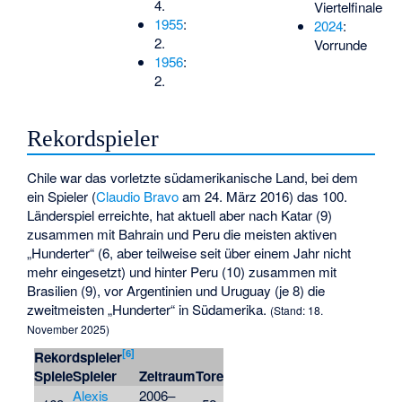
4.
Viertelfinale
1955
:
2024
:
2.
Vorrunde
1956
:
2.
Rekordspieler
Chile war das vorletzte südamerikanische Land, bei dem
ein Spieler (
Claudio Bravo
am 24. März 2016) das 100.
Länderspiel erreichte, hat aktuell aber nach Katar (9)
zusammen mit Bahrain und Peru die meisten aktiven
„Hunderter“ (6, aber teilweise seit über einem Jahr nicht
mehr eingesetzt) und hinter Peru (10) zusammen mit
Brasilien (9), vor Argentinien und Uruguay (je 8) die
zweitmeisten „Hunderter“ in Südamerika.
(Stand: 18.
November 2025)
[
6
]
Rekordspieler
Spiele
Spieler
Zeitraum
Tore
Alexis
2006–