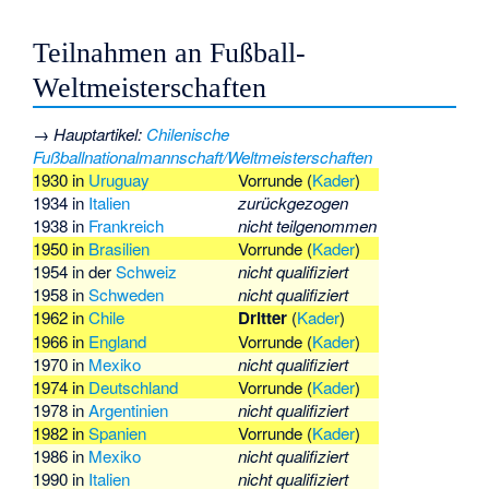
Teilnahmen an Fußball-
Weltmeisterschaften
→
Hauptartikel
:
Chilenische
Fußballnationalmannschaft/Weltmeisterschaften
1930 in
Uruguay
Vorrunde (
Kader
)
1934 in
Italien
zurückgezogen
1938 in
Frankreich
nicht teilgenommen
1950 in
Brasilien
Vorrunde (
Kader
)
1954 in der
Schweiz
nicht qualifiziert
1958 in
Schweden
nicht qualifiziert
1962 in
Chile
Dritter
(
Kader
)
1966 in
England
Vorrunde (
Kader
)
1970 in
Mexiko
nicht qualifiziert
1974 in
Deutschland
Vorrunde (
Kader
)
1978 in
Argentinien
nicht qualifiziert
1982 in
Spanien
Vorrunde (
Kader
)
1986 in
Mexiko
nicht qualifiziert
1990 in
Italien
nicht qualifiziert