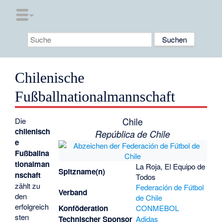
Chilenische
Fußballnationalmannschaft
Chile
Die
chilenisch
República de Chile
e
Fußballna
tionalman
La Roja, El Equipo de
Spitzname(n)
nschaft
Todos
zählt zu
Federación de Fútbol
Verband
den
de Chile
erfolgreich
Konföderation
CONMEBOL
sten
Technischer Sponsor
Adidas