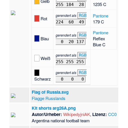
Gelb
1235 C
255 184
28
Pantone
gerendert als
RGB
Rot
179 C
224
60
49
Pantone
gerendert als
RGB
Blau
Reflex
0
20 137
Blue C
gerendert als
RGB
Weiß
255 255 255
gerendert als
RGB
Schwarz
0
0
0
Flag of Russia.svg
Flagge Russlands
Kit shorts arg26A.png
Autor/Urheber:
WikipedyjniAK
,
Lizenz:
CC0
Argentina national football team