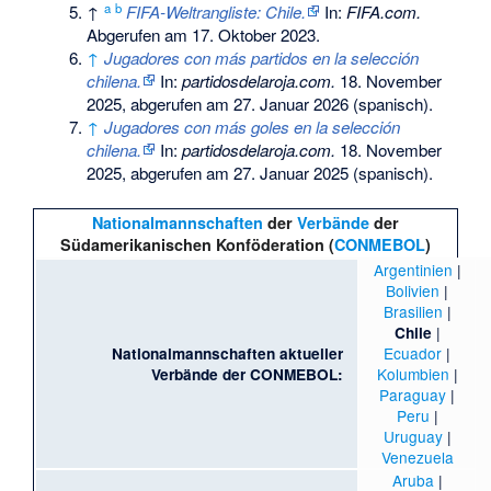
a
b
↑
FIFA-Weltrangliste: Chile.
In:
FIFA.com.
Abgerufen am 17. Oktober 2023
.
↑
Jugadores con más partidos en la selección
chilena.
In:
partidosdelaroja.com.
18. November
2025,
abgerufen am 27. Januar 2026
(spanisch).
↑
Jugadores con más goles en la selección
chilena.
In:
partidosdelaroja.com.
18. November
2025,
abgerufen am 27. Januar 2025
(spanisch).
Nationalmannschaften
der
Verbände
der
Südamerikanischen Konföderation (
CONMEBOL
)
Argentinien
|
Bolivien
|
Brasilien
|
|
Chile
Ecuador
|
Nationalmannschaften aktueller
Kolumbien
|
Verbände der CONMEBOL:
Paraguay
|
Peru
|
Uruguay
|
Venezuela
Aruba
|