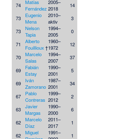
Matías
2005–
74
14
Fernández
2018
Eugenio
2010–
73
3
Mena
aktiv
Nelson
1994–
73
0
Tapia
2005
Alberto
1960–
71
12
Fouillioux
†
1972
Marcelo
1994–
70
37
Salas
2007
Fabián
1990–
69
5
Estay
2001
Iván
1987–
69
34
Zamorano
2001
Pablo
1999–
67
2
Contreras
2012
Javier
1990–
63
6
Margas
2000
Marcelo
2011–
62
1
Díaz
2017
Miguel
1991–
62
1
Ramírez
2003