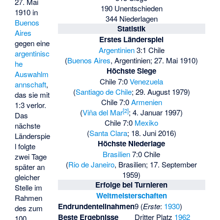
27. Mai
190 Unentschieden
1910 in
344 Niederlagen
Buenos
Statistik
Aires
Erstes Länderspiel
gegen eine
Argentinien
3:1 Chile
argentinisc
(
Buenos Aires
, Argentinien; 27. Mai 1910)
he
Höchste Siege
Auswahlm
Chile 7:0
Venezuela
annschaft
,
(
Santiago de Chile
; 29. August 1979)
das sie mit
Chile 7:0
Armenien
1:3 verlor.
[
2
]
(
Viña del Mar
; 4. Januar 1997)
Das
Chile 7:0
Mexiko
nächste
(
Santa Clara
; 18. Juni 2016)
Länderspie
Höchste Niederlage
l folgte
Brasilien
7:0 Chile
zwei Tage
(
Rio de Janeiro
, Brasilien; 17. September
später an
1959)
gleicher
Erfolge bei Turnieren
Stelle im
Weltmeisterschaften
Rahmen
Endrundenteilnahmen
9 (
Erste
:
1930
)
des zum
Beste Ergebnisse
Dritter Platz
1962
100.