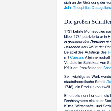
sich an der Gründung der v
John Theophilus Desagulier
Die großen Schrifte
1731 kehrte Montesquieu na
blieb. 1734 publizierte er in
la grandeur des Romains et 
Ursachen der Größe der Röm
Beispiel des Aufstiegs des
R
mit
Caesars
Alleinherrschaft
Verläufe im Schicksal von S
Kritik am französischen
Abso
Sein wichtigstes Werk wurde
staatstheoretische Schrift
De
1748), ein Produkt von zwölf
Einerseits nennt er darin di
Rechtssystem einzelner Staa
Klima, Wirtschafts- und Sozia
andererseits formuliert er – 