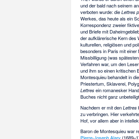
und der bald nach seinem a
verboten wurde: die
Lettres 
Werkes, das heute als ein S
Korrespondenz zweier fiktive
und Briefe mit Daheimgeblieb
der aufklärerische Kern des
kulturellen, religiösen und po
besonders in Paris mit einer
Missbilligung (was spätesten
Verfahren war, um den Leser
und ihm so einen kritischen 
Montesquieu behandelt in die
Priestertum, Sklaverei, Polyg
Lettres
ein romanesker Hand
Buches nicht ganz unbeteiligt
Nachdem er mit den
Lettres
b
zu verbringen. Hier verkehrte
Hof, vor allem aber in intellek
Baron de Montesquieu war r
Pierre-Joseph Alary
(1689–1