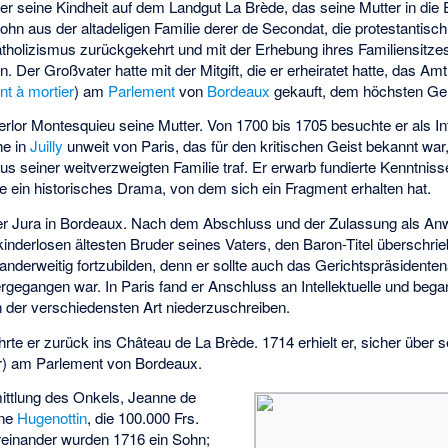
 er seine Kindheit auf dem Landgut La Brède, das seine Mutter in die 
Sohn aus der altadeligen Familie derer de Secondat, die protestantis
holizismus zurückgekehrt und mit der Erhebung ihres Familiensitze
 Der Großvater hatte mit der Mitgift, die er erheiratet hatte, das Amt
nt à mortier
) am
Parlement
von
Bordeaux
gekauft, dem höchsten Ger
erlor Montesquieu seine Mutter. Von 1700 bis 1705 besuchte er als I
e in
Juilly
unweit von Paris, das für den kritischen Geist bekannt war,
s seiner weitverzweigten Familie traf. Er erwarb fundierte Kenntniss
e ein historisches Drama, von dem sich ein Fragment erhalten hat.
 er Jura in Bordeaux. Nach dem Abschluss und der Zulassung als A
inderlosen ältesten Bruder seines Vaters, den Baron-Titel überschri
d anderweitig fortzubilden, denn er sollte auch das Gerichtspräsident
gegangen war. In Paris fand er Anschluss an Intellektuelle und bega
der verschiedensten Art niederzuschreiben.
hrte er zurück ins
Château de La Brède
. 1714 erhielt er, sicher über
ler) am Parlement von Bordeaux.
mittlung des Onkels, Jeanne de
ine
Hugenottin
, die 100.000 Frs.
tereinander wurden 1716 ein Sohn;