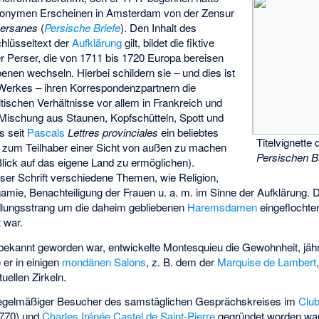
nonymen Erscheinen in Amsterdam von der Zensur
persanes
(
Persische Briefe
). Den Inhalt des
chlüsseltext der
Aufklärung
gilt, bildet die fiktive
r Perser, die von 1711 bis 1720 Europa bereisen
enen wechseln. Hierbei schildern sie – und dies ist
 Werkes – ihren Korrespondenzpartnern die
litischen Verhältnisse vor allem in Frankreich und
 Mischung aus Staunen, Kopfschütteln, Spott und
s seit
Pascals
Lettres provinciales
ein beliebtes
Titelvignette
 zum Teilhaber einer Sicht von außen zu machen
Persischen B
Blick auf das eigene Land zu ermöglichen).
ser Schrift verschiedene Themen, wie Religion,
amie, Benachteiligung der Frauen u. a. m. im Sinne der Aufklärung. Da
lungsstrang um die daheim gebliebenen
Haremsdamen
eingeflochte
 war.
ekannt geworden war, entwickelte Montesquieu die Gewohnheit, jährli
 er in einigen
mondänen Salons
, z. B. dem der
Marquise de Lambert
tuellen Zirkeln.
egelmäßiger Besucher des samstäglichen Gesprächskreises im
Club
770) und
Charles Irénée Castel de Saint-Pierre
gegründet worden war