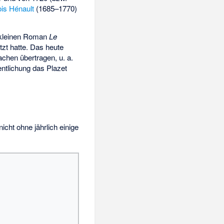
is Hénault
(1685–1770)
n kleinen Roman
Le
tzt hatte. Das heute
chen übertragen, u. a.
entlichung das Plazet
icht ohne jährlich einige