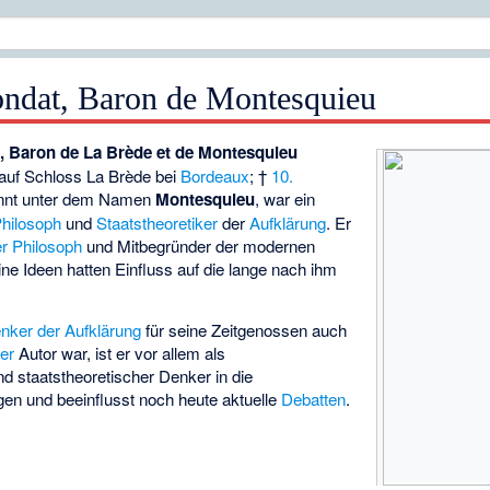
ondat, Baron de Montesquieu
, Baron de La Brède et de Montesquieu
auf
Schloss La Brède
bei
Bordeaux
; †
10.
annt unter dem Namen
Montesquieu
, war ein
hilosoph
und
Staatstheoretiker
der
Aufklärung
. Er
er Philosoph
und Mitbegründer der modernen
ine Ideen hatten Einfluss auf die lange nach ihm
nker der Aufklärung
für seine Zeitgenossen auch
her
Autor war, ist er vor allem als
d staatstheoretischer Denker in die
en und beeinflusst noch heute aktuelle
Debatten
.