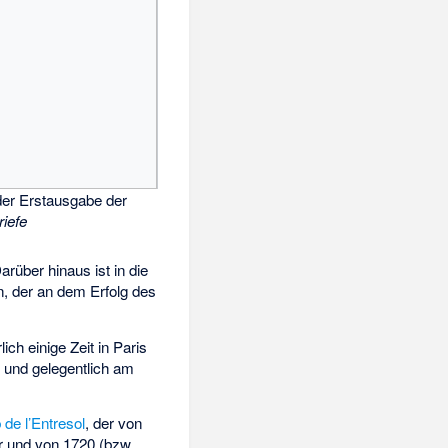
 der Erstausgabe der
riefe
rüber hinaus ist in die
n, der an dem Erfolg des
ch einige Zeit in Paris
, und gelegentlich am
 de l’Entresol
, der von
 und von 1720 (bzw.