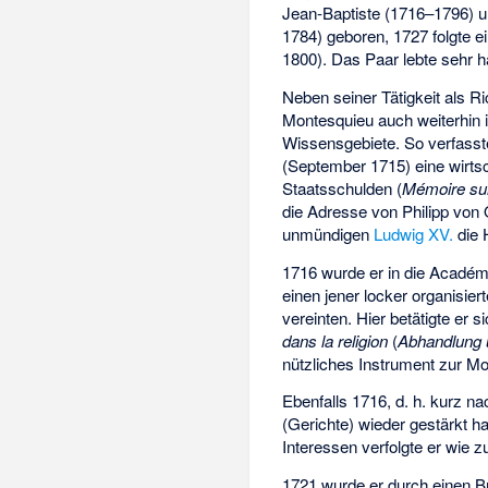
Jean-Baptiste (1716–1796) u
1784) geboren, 1727 folgte e
1800). Das Paar lebte sehr h
Neben seiner Tätigkeit als Ri
Montesquieu auch weiterhin i
Wissensgebiete. So verfass
(September 1715) eine wirtsc
Staatsschulden (
Mémoire sur 
die Adresse von
Philipp von
unmündigen
Ludwig XV.
die 
1716 wurde er in die Acadé
einen jener locker organisiert
vereinten. Hier betätigte er s
dans la religion
(
Abhandlung ü
nützliches Instrument zur Mo
Ebenfalls 1716, d. h. kurz n
(Gerichte) wieder gestärkt h
Interessen verfolgte er wie z
1721 wurde er durch einen B