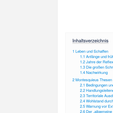
Inhaltsverzeichnis
1
Leben und Schaffen
1.1
Anfänge und früh
1.2
Jahre der Refle
1.3
Die großen Schr
1.4
Nachwirkung
2
Montesquieus Thesen
2.1
Bedingungen un
2.2
Handlungsleiten
2.3
Territoriale Au
2.4
Wohlstand durch
2.5
Warnung vor Ext
2.6
Der „allgemeine 