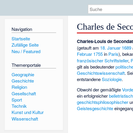
Charles de Sec
Navigation
Startseite
Charles-Louis de Secondat
Zufällige Seite
(getauft am
18. Januar
1689
Neu / Featured
Februar
1755
in
Paris
), bek
französischer
Schriftsteller
,
P
Themenportale
gilt als bedeutender
politisch
Geschichtswissenschaft
. Se
Geographie
entstandene
Soziologie
.
Geschichte
Religion
Obwohl der gemäßigte
Vorde
Gesellschaft
ein erfolgreicher
belletristisc
Sport
geschichtsphilosophischer
un
Technik
Geistesgeschichte
eingegang
Kunst und Kultur
Wissenschaft