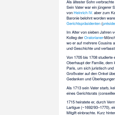
Als ältester Sohn verbrachte
Sein Vater war ein jüngerer 
von
Heinrich IV.
aber zum Kat
Baronie belohnt worden waren.
Gerichtspräsidenten
(
préside
Im Alter von sieben Jahren v
Kolleg der
Oratorianer
-Mönch
wo er auf mehrere Cousins au
und Geschichte und verfasst
Von 1705 bis 1708 studierte
Oberhaupt der Familie, dem k
Paris, um sich juristisch un
Großvater auf den Onkel über
Gedanken und Überlegungen 
Als 1713 sein Vater starb, ke
eines Gerichtsrats (conseil
1715 heiratete er, durch Ver
Lartigue (~1692/93–1770), e
Mitgift einbrachte. Kurz hin