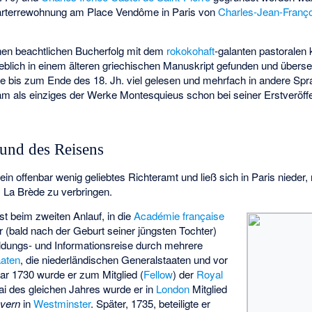
parterrewohnung am Place Vendôme in Paris von
Charles-Jean-Franço
inen beachtlichen Bucherfolg mit dem
rokokohaft
-galanten pastorale
geblich in einem älteren griechischen Manuskript gefunden und überse
e bis zum Ende des 18. Jh. viel gelesen und mehrfach in andere Spra
kam als einziges der Werke Montesquieus schon bei seiner Erstveröff
 und des Reisens
ein offenbar wenig geliebtes Richteramt und ließ sich in Paris nieder, n
 La Brède zu verbringen.
t beim zweiten Anlauf, in die
Académie française
 (bald nach der Geburt seiner jüngsten Tochter)
Bildungs- und Informationsreise durch mehrere
aaten
, die niederländischen Generalstaaten und vor
ar 1730 wurde er zum Mitglied (
Fellow
) der
Royal
i des gleichen Jahres wurde er in
London
Mitglied
avern
in
Westminster
. Später, 1735, beteiligte er