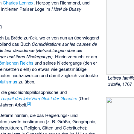
on
Charles Lennox
, Herzog von Richmond, und
s
initiierten Pariser Loge im
Hôtel de Bussy
.
n
ch La Brède zurück, wo er von nun an überwiegend
 Holland das Buch
Considérations sur les causes de
de leur décadence (Betrachtungen über die
er und ihres Niedergangs)
. Hierin versucht er am
ömischen Reichs
und seines Niedergangs (den er
 einsetzen sieht) so etwas wie gesetzmäßige
taaten nachzuweisen und damit zugleich verdeckte
Lettres famil
lutismus
zu üben.
d'Italie
, 1767
 die geschichtsphilosophische und
 l’esprit des lois/Vom Geist der Gesetze
(Genf
[
2
]
 Jahren Arbeit.
e Determinanten, die das Regierungs- und
ten jeweils bestimmen (z. B. Größe, Geographie,
lstrukturen, Religion, Sitten und Gebräuche);
nicht zuletzt in Opposition gegen den im Milieu der