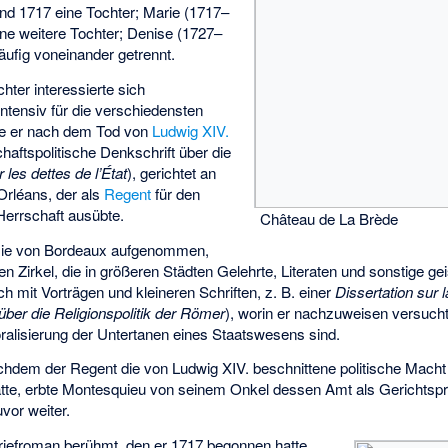
nd 1717 eine Tochter; Marie (1717–
ine weitere Tochter; Denise (1727–
äufig voneinander getrennt.
chter interessierte sich
ntensiv für die verschiedensten
te er nach dem Tod von
Ludwig XIV.
haftspolitische Denkschrift über die
les dettes de l’État
), gerichtet an
 Orléans
, der als
Regent
für den
Herrschaft ausübte.
Château de La Brède
mie von Bordeaux aufgenommen,
en Zirkel, die in größeren Städten Gelehrte, Literaten und sonstige gei
ich mit Vorträgen und kleineren Schriften, z. B. einer
Dissertation sur 
ber die Religionspolitik der Römer
), worin er nachzuweisen versucht
ralisierung der Untertanen eines Staatswesens sind.
achdem der Regent die von Ludwig XIV. beschnittene politische Mach
atte, erbte Montesquieu von seinem Onkel dessen Amt als Gerichtspr
uvor weiter.
riefroman berühmt, den er 1717 begonnen hatte