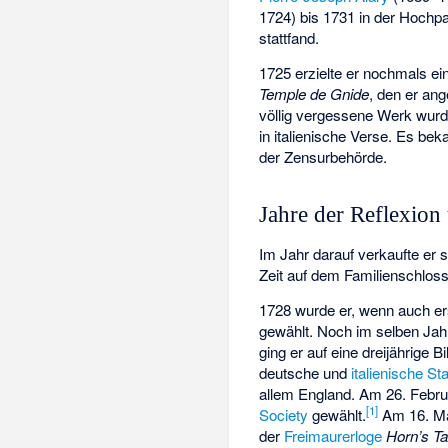
1724) bis 1731 in der Hoch
stattfand.
1725 erzielte er nochmals e
Temple de Gnide
, den er an
völlig vergessene Werk wurd
in italienische Verse. Es be
der Zensurbehörde.
Jahre der Reflexion
Im Jahr darauf verkaufte er s
Zeit auf dem Familienschloss
1728 wurde er, wenn auch ers
gewählt. Noch im selben Jahr
ging er auf eine dreijährige 
deutsche und
italienische St
allem England. Am 26. Febru
[
1
]
Society
gewählt.
Am 16. Ma
der
Freimaurerloge
Horn’s T