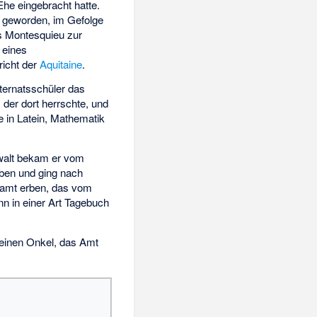
Ehe eingebracht hatte.
ch geworden, im Gefolge
s Montesquieu zur
 eines
icht der
Aquitaine
.
nternatsschüler das
 der dort herrschte, und
e in Latein, Mathematik
nwalt bekam er vom
eben und ging nach
enamt erben, das vom
nn in einer Art Tagebuch
 seinen Onkel, das Amt