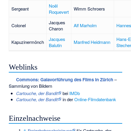
Noël
Sergeant
Wimm Schroers
Roquevert
Jacques
Colonel
Alf Marholm
Hannes
Charon
Jacques
Hans-E
Kapuzinermönch
Manfred Heidmann
Balutin
Steche
Weblinks
Commons
: Galavorführung des Films in Zürich
–
Sammlung von Bildern
Cartouche, der Bandit
bei
IMDb
Cartouche, der Bandit
in der
Online-Filmdatenbank
Einzelnachweise
↑
Freigabebescheinigung
für
Cartouche, der