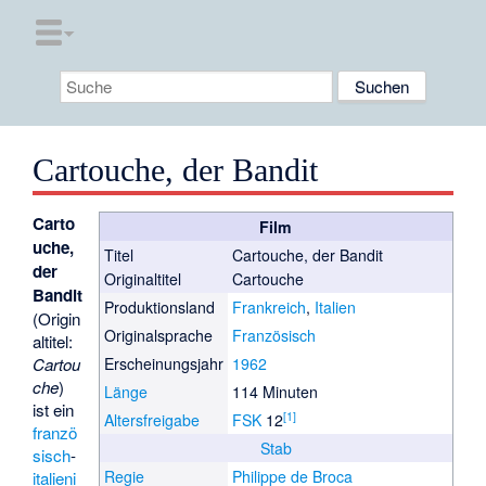
Cartouche, der Bandit
Carto
Film
uche,
Titel
Cartouche, der Bandit
der
Originaltitel
Cartouche
Bandit
Produktionsland
Frankreich
,
Italien
(Origin
Originalsprache
Französisch
altitel:
Cartou
Erscheinungsjahr
1962
che
)
Länge
114 Minuten
ist ein
[
1
]
Altersfreigabe
FSK
12
franzö
Stab
sisch
-
Regie
Philippe de Broca
italieni