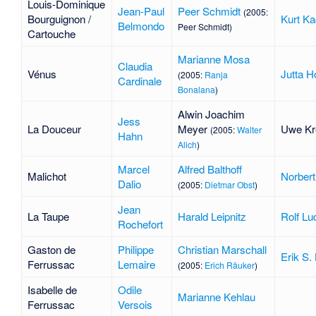
Louis-Dominique
Jean-Paul
Peer Schmidt
(2005:
Bourguignon /
Kurt Ka
Belmondo
Peer Schmidt)
Cartouche
Marianne Mosa
Claudia
Vénus
Jutta H
(2005:
Ranja
Cardinale
Bonalana
)
Alwin Joachim
Jess
La Douceur
Meyer
Uwe Kr
(2005:
Walter
Hahn
Alich
)
Marcel
Alfred Balthoff
Malichot
Norbert
Dalio
(2005:
Dietmar Obst
)
Jean
La Taupe
Harald Leipnitz
Rolf Lu
Rochefort
Gaston de
Philippe
Christian Marschall
Erik S. 
Ferrussac
Lemaire
(2005:
Erich Räuker
)
Isabelle de
Odile
Marianne Kehlau
Ferrussac
Versois