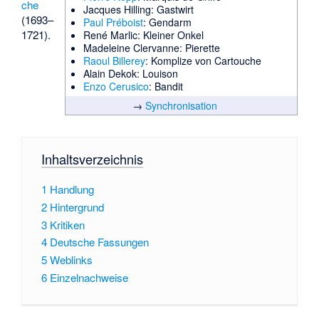
che
Jacques Hilling
: Gastwirt
(1693–
Paul Préboist
: Gendarm
1721).
René Marlic
: Kleiner Onkel
Madeleine Clervanne
: Pierette
Raoul Billerey
: Komplize von Cartouche
Alain Dekok
: Louison
Enzo Cerusico
: Bandit
→
Synchronisation
Inhaltsverzeichnis
1
Handlung
2
Hintergrund
3
Kritiken
4
Deutsche Fassungen
5
Weblinks
6
Einzelnachweise