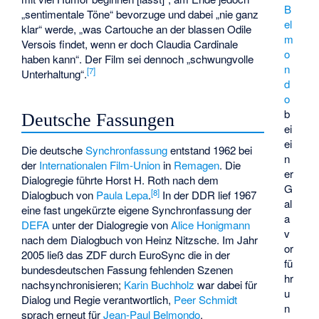
B
„sentimentale Töne“ bevorzuge und dabei „nie ganz
el
klar“ werde, „was Cartouche an der blassen Odile
m
Versois findet, wenn er doch Claudia Cardinale
o
haben kann“. Der Film sei dennoch „schwungvolle
n
[
7
]
Unterhaltung“.
d
o
b
Deutsche Fassungen
ei
ei
Die deutsche
Synchronfassung
entstand 1962 bei
n
der
Internationalen Film-Union
in
Remagen
. Die
er
Dialogregie führte
Horst H. Roth
nach dem
G
[
8
]
Dialogbuch von
Paula Lepa
.
In der DDR lief 1967
al
eine fast ungekürzte eigene Synchronfassung der
a
DEFA
unter der Dialogregie von
Alice Honigmann
v
nach dem Dialogbuch von
Heinz Nitzsche
. Im Jahr
or
2005 ließ das ZDF durch EuroSync die in der
fü
bundesdeutschen Fassung fehlenden Szenen
hr
nachsynchronisieren;
Karin Buchholz
war dabei für
u
Dialog und Regie verantwortlich,
Peer Schmidt
n
sprach erneut für
Jean-Paul Belmondo
.