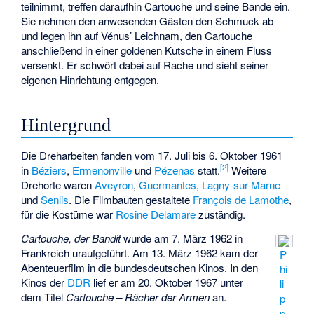
teilnimmt, treffen daraufhin Cartouche und seine Bande ein.
Sie nehmen den anwesenden Gästen den Schmuck ab
und legen ihn auf Vénus’ Leichnam, den Cartouche
anschließend in einer goldenen Kutsche in einem Fluss
versenkt. Er schwört dabei auf Rache und sieht seiner
eigenen Hinrichtung entgegen.
Hintergrund
Die Dreharbeiten fanden vom 17. Juli bis 6. Oktober 1961
[
2
]
in
Béziers
,
Ermenonville
und
Pézenas
statt.
Weitere
Drehorte waren
Aveyron
,
Guermantes
,
Lagny-sur-Marne
und
Senlis
. Die Filmbauten gestaltete
François de Lamothe
,
für die Kostüme war
Rosine Delamare
zuständig.
Cartouche, der Bandit
wurde am 7. März 1962 in
Frankreich uraufgeführt. Am 13. März 1962 kam der
P
Abenteuerfilm in die bundesdeutschen Kinos. In den
hi
Kinos der
DDR
lief er am 20. Oktober 1967 unter
li
dem Titel
Cartouche – Rächer der Armen
an.
p
p