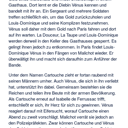
Gasthaus. Dort lernt er die Diebin Vénus kennen und
bandelt mit ihr an. Ein Sergeant und mehrere Soldaten
treffen schließlich ein, um das Gold zurückzuholen und
Louis-Dominique und seine Komplizen festzunehmen.
Vénus soll daher mit dem Gold nach Paris fahren und dort
auf ihn warten. La Douceur, La Taupe und Louis-Dominique
werden derweil in den Keller des Gasthauses gesperrt. Es
gelingt ihnen jedoch zu entkommen. In Paris findet Louis-
Dominique Vénus in den Fängen von Malichot wieder. Er
überwältigt ihn und macht sich daraufhin zum Anführer der
Bande.
Unter dem Namen Cartouche zieht er fortan raubend mit
seinen Männern umher. Auch Vénus, die sich in ihn verliebt
hat, unterstützt ihn dabei. Gemeinsam bestehlen sie die
Reichen und teilen ihre Beute mit der armen Bevölkerung.
Als Cartouche erneut auf Isabelle de Ferrussac trifft,
entschließt er sich, ihr Herz für sich zu gewinnen. Vénus
reagiert darauf mit Eifersucht, worauf Cartouche einen
Abend zu zweit vorschlägt. Malichot verrät sie jedoch an
den Polizeipräfekten. Zwar können Cartouche und Vénus