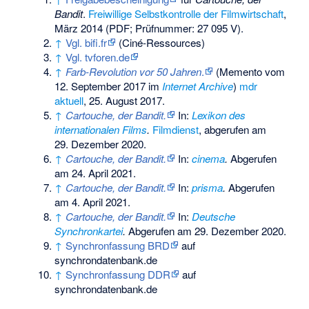
Bandit
.
Freiwillige Selbstkontrolle der Filmwirtschaft
,
März 2014 (PDF; Prüf­nummer: 27 095 V).
↑
Vgl. bifi.fr
(Ciné-Ressources)
↑
Vgl. tvforen.de
↑
Farb-Revolution vor 50 Jahren
.
(
Memento
vom
12. September 2017 im
Internet Archive
)
mdr
aktuell
, 25. August 2017.
↑
Cartouche, der Bandit.
In:
Lexikon des
internationalen Films
.
Filmdienst
,
abgerufen am
29. Dezember 2020
.
↑
Cartouche, der Bandit.
In:
cinema
.
Abgerufen
am 24. April 2021
.
↑
Cartouche, der Bandit.
In:
prisma
.
Abgerufen
am 4. April 2021
.
↑
Cartouche, der Bandit.
In:
Deutsche
Synchronkartei
.
Abgerufen am 29. Dezember 2020
.
↑
Synchronfassung BRD
auf
synchrondatenbank.de
↑
Synchronfassung DDR
auf
synchrondatenbank.de