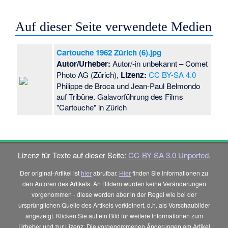
Auf dieser Seite verwendete Medien
Cartouche 1962 Zürich (6).jpg
Autor/Urheber:
Autor/-in unbekannt
– Comet
Photo AG (Zürich),
Lizenz:
CC BY-SA 4.0
Philippe de Broca und Jean-Paul Belmondo
auf Tribüne. Galavorführung des Films
"Cartouche" in Zürich
Lizenz für Texte auf dieser Seite:
CC-BY-SA 3.0 Unported
.
Der original-Artikel ist
hier
abrufbar.
Hier
finden Sie Informationen zu
den Autoren des Artikels. An Bildern wurden keine Veränderungen
vorgenommen - diese werden aber in der Regel wie bei der
ursprünglichen Quelle des Artikels verkleinert, d.h. als Vorschaubilder
angezeigt. Klicken Sie auf ein Bild für weitere Informationen zum
Urheber und zur Lizenz. Die vorgenommenen Änderungen am Artikel