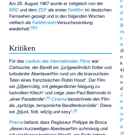
Am 25. August 1967 wurde er zeitgleich von der
e
ARD
und dem
ZDF
als erster
Farbfilm
im deutschen
d
Fernsehen gezeigt und in den folgenden Wochen
e
vielfach als
Farbfernseh
-Versuchssendung
B
[
3
]
[
4
]
wiederholt.
ro
c
a
Kritiken
(li
n
Für das
Lexikon des internationalen Films
war
k
Cartouche, der Bandit
ein „[un]gewöhnlich flotter und
s)
turbulenter Abenteuerfilm rund um die bravourösen
u
Taten eines französischen Robin Hood“. Der Film
n
sei „[ü]bermütig, mit gelegentlicher Neigung zu
d
lustvollem Kitsch“ und zeige Jean-Paul Belmondo in
J
[
5
]
„einer Paraderolle“.
Cinema
bezeichnete den Film
e
als „spritzige, temporeiche Banditenkomödie“. Diese
a
[
6
]
sei „[b]unt, flott, witzig und sexy“.
n-
P
Prisma
befand, dass Regisseur Philippe de Broca
a
„diesen kurzweiligen Abenteuerfilm schmissig und
ul
mit viel Humor beginnen [lässt]“, am Ende jedoch