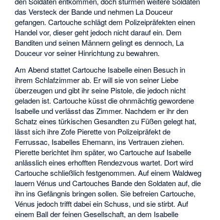
den Soldaten entkommen, doch stürmen weitere Soldaten
das Versteck der Bande und nehmen La Douceur
gefangen. Cartouche schlägt dem Polizeipräfekten einen
Handel vor, dieser geht jedoch nicht darauf ein. Dem
Banditen und seinen Männern gelingt es dennoch, La
Douceur vor seiner Hinrichtung zu bewahren.
Am Abend stattet Cartouche Isabelle einen Besuch in
ihrem Schlafzimmer ab. Er will sie von seiner Liebe
überzeugen und gibt ihr seine Pistole, die jedoch nicht
geladen ist. Cartouche küsst die ohnmächtig gewordene
Isabelle und verlässt das Zimmer. Nachdem er ihr den
Schatz eines türkischen Gesandten zu Füßen gelegt hat,
lässt sich ihre Zofe Pierette von Polizeipräfekt de
Ferrussac, Isabelles Ehemann, ins Vertrauen ziehen.
Pierette berichtet ihm später, wo Cartouche auf Isabelle
anlässlich eines erhofften Rendezvous wartet. Dort wird
Cartouche schließlich festgenommen. Auf einem Waldweg
lauern Vénus und Cartouches Bande den Soldaten auf, die
ihn ins Gefängnis bringen sollen. Sie befreien Cartouche,
Vénus jedoch trifft dabei ein Schuss, und sie stirbt. Auf
einem Ball der feinen Gesellschaft, an dem Isabelle