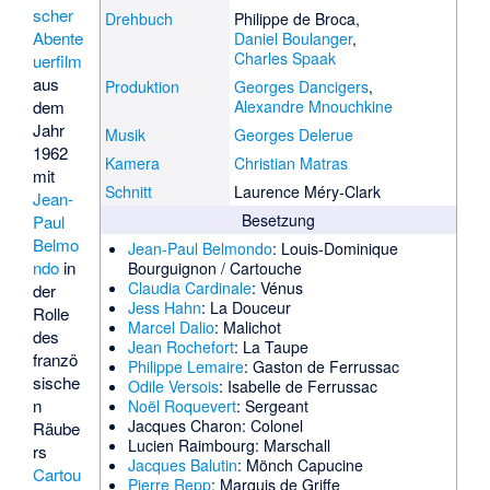
scher
Drehbuch
Philippe de Broca,
Abente
Daniel Boulanger
,
Charles Spaak
uerfilm
aus
Produktion
Georges Dancigers
,
dem
Alexandre Mnouchkine
Jahr
Musik
Georges Delerue
1962
Kamera
Christian Matras
mit
Schnitt
Laurence Méry-Clark
Jean-
Besetzung
Paul
Belmo
Jean-Paul Belmondo
: Louis-Dominique
ndo
in
Bourguignon / Cartouche
Claudia Cardinale
: Vénus
der
Jess Hahn
: La Douceur
Rolle
Marcel Dalio
: Malichot
des
Jean Rochefort
: La Taupe
franzö
Philippe Lemaire
: Gaston de Ferrussac
sische
Odile Versois
: Isabelle de Ferrussac
n
Noël Roquevert
: Sergeant
Jacques Charon
: Colonel
Räube
Lucien Raimbourg
: Marschall
rs
Jacques Balutin
: Mönch Capucine
Cartou
Pierre Repp
: Marquis de Griffe