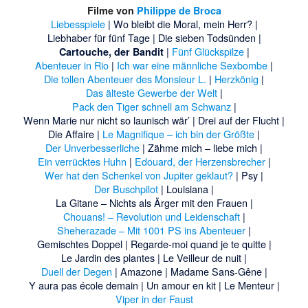
Filme von
Philippe de Broca
Liebesspiele
|
Wo bleibt die Moral, mein Herr?
|
Liebhaber für fünf Tage
|
Die sieben Todsünden |
|
Fünf Glückspilze
|
Cartouche, der Bandit
Abenteuer in Rio
|
Ich war eine männliche Sexbombe
|
Die tollen Abenteuer des Monsieur L.
|
Herzkönig
|
Das älteste Gewerbe der Welt
|
Pack den Tiger schnell am Schwanz
|
Wenn Marie nur nicht so launisch wär’
|
Drei auf der Flucht |
Die Affaire
|
Le Magnifique – ich bin der Größte
|
Der Unverbesserliche
|
Zähme mich – liebe mich |
Ein verrücktes Huhn
|
Edouard, der Herzensbrecher
|
Wer hat den Schenkel von Jupiter geklaut?
|
Psy |
Der Buschpilot
|
Louisiana |
La Gitane – Nichts als Ärger mit den Frauen |
Chouans! – Revolution und Leidenschaft
|
Sheherazade – Mit 1001 PS ins Abenteuer
|
Gemischtes Doppel |
Regarde-moi quand je te quitte |
Le Jardin des plantes |
Le Veilleur de nuit |
Duell der Degen
|
Amazone |
Madame Sans-Gêne |
Y aura pas école demain |
Un amour en kit |
Le Menteur |
Viper in der Faust