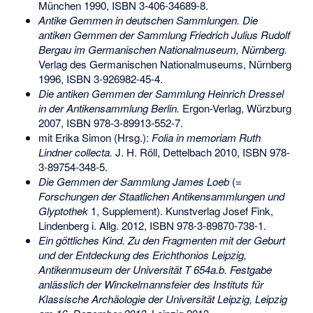
München 1990,
ISBN 3-406-34689-8
.
Antike Gemmen in deutschen Sammlungen. Die
antiken Gemmen der Sammlung Friedrich Julius Rudolf
Bergau im Germanischen Nationalmuseum, Nürnberg.
Verlag des Germanischen Nationalmuseums, Nürnberg
1996,
ISBN 3-926982-45-4
.
Die antiken Gemmen der Sammlung Heinrich Dressel
in der Antikensammlung Berlin.
Ergon-Verlag, Würzburg
2007,
ISBN 978-3-89913-552-7
.
mit Erika Simon (Hrsg.):
Folia in memoriam Ruth
Lindner collecta.
J. H. Röll, Dettelbach 2010,
ISBN 978-
3-89754-348-5
.
Die Gemmen der Sammlung James Loeb
(=
Forschungen der Staatlichen Antikensammlungen und
Glyptothek
1, Supplement). Kunstverlag Josef Fink,
Lindenberg i. Allg. 2012,
ISBN 978-3-89870-738-1
.
Ein göttliches Kind. Zu den Fragmenten mit der Geburt
und der Entdeckung des Erichthonios Leipzig,
Antikenmuseum der Universität T 654a.b. Festgabe
anlässlich der Winckelmannsfeier des Instituts für
Klassische Archäologie der Universität Leipzig, Leipzig