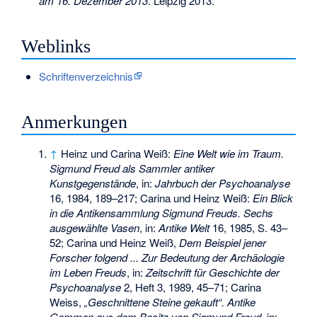
am 16. Dezember 2013
. Leipzig 2013.
Weblinks
Schriftenverzeichnis
Anmerkungen
↑
Heinz und Carina Weiß:
Eine Welt wie im Traum.
Sigmund Freud als Sammler antiker
Kunstgegenstände
, in:
Jahrbuch der Psychoanalyse
16, 1984, 189–217; Carina und Heinz Weiß:
Ein Blick
in die Antikensammlung Sigmund Freuds. Sechs
ausgewählte Vasen
, in:
Antike Welt
16, 1985, S. 43–
52; Carina und Heinz Weiß,
Dem Beispiel jener
Forscher folgend ... Zur Bedeutung der Archäologie
im Leben Freuds
, in:
Zeitschrift für Geschichte der
Psychoanalyse
2, Heft 3, 1989, 45–71; Carina
Weiss,
„Geschnittene Steine gekauft“. Antike
Gemmen aus dem Besitz von Sigmund Freud
, in: