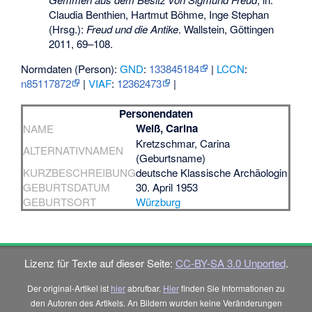
Claudia Benthien, Hartmut Böhme, Inge Stephan
(Hrsg.):
Freud und die Antike
. Wallstein, Göttingen
2011, 69–108.
Normdaten (Person):
GND
:
133845184
|
LCCN
:
n85117872
|
VIAF
:
12362473
|
Personendaten
Weiß, Carina
NAME
Kretzschmar, Carina
ALTERNATIVNAMEN
(Geburtsname)
KURZBESCHREIBUNG
deutsche Klassische Archäologin
GEBURTSDATUM
30. April 1953
GEBURTSORT
Würzburg
Lizenz für Texte auf dieser Seite:
CC-BY-SA 3.0 Unported
.
Der original-Artikel ist
hier
abrufbar.
Hier
finden Sie Informationen zu
den Autoren des Artikels. An Bildern wurden keine Veränderungen