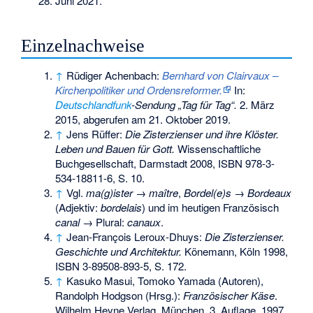
28. Juni 2021
.
Einzelnachweise
↑
Rüdiger Achenbach:
Bernhard von Clairvaux –
Kirchenpolitiker und Ordensreformer.
In:
Deutschlandfunk
-Sendung „Tag für Tag“.
2. März
2015,
abgerufen am 21. Oktober 2019
.
↑
Jens Rüffer:
Die Zisterzienser und ihre Klöster.
Leben und Bauen für Gott.
Wissenschaftliche
Buchgesellschaft, Darmstadt 2008,
ISBN 978-3-
534-18811-6
, S. 10.
↑
Vgl.
ma(g)ister → maître
,
Bordel(e)s → Bordeaux
(Adjektiv:
bordelais
) und im heutigen Französisch
canal
→ Plural:
canaux
.
↑
Jean-François Leroux-Dhuys:
Die Zisterzienser.
Geschichte und Architektur.
Könemann, Köln 1998,
ISBN 3-89508-893-5
, S. 172.
↑
Kasuko Masui, Tomoko Yamada (Autoren),
Randolph Hodgson (Hrsg.):
Französischer Käse
.
Wilhelm Heyne Verlag, München, 3. Auflage, 1997,