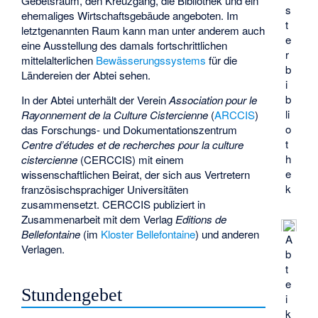
Gebetsraum, den Kreuzgang, die Bibliothek und ein
s
ehemaliges Wirtschaftsgebäude angeboten. Im
t
letztgenannten Raum kann man unter anderem auch
e
eine Ausstellung des damals fortschrittlichen
r
mittelalterlichen
Bewässerungssystems
für die
b
Ländereien der Abtei sehen.
i
b
In der Abtei unterhält der Verein
Association pour le
li
Rayonnement de la Culture Cistercienne
(
ARCCIS
)
o
das Forschungs- und Dokumentationszentrum
t
Centre d’études et de recherches pour la culture
h
cistercienne
(CERCCIS) mit einem
e
wissenschaftlichen Beirat, der sich aus Vertretern
k
französischsprachiger Universitäten
zusammensetzt. CERCCIS publiziert in
Zusammenarbeit mit dem Verlag
Editions de
Bellefontaine
(im
Kloster Bellefontaine
) und anderen
A
Verlagen.
b
t
e
Stundengebet
i
k