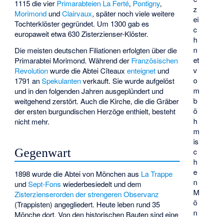
1115 die vier
Primarabteien
La Ferté
,
Pontigny
,
z
Morimond
und
Clairvaux
, später noch viele weitere
ei
Tochterklöster gegründet. Um 1300 gab es
c
europaweit etwa 630 Zisterzienser-Klöster.
h
n
Die meisten deutschen Filiationen erfolgten über die
et
Primarabtei Morimond. Während der
Französischen
v
Revolution
wurde die Abtei Cîteaux
enteignet
und
o
1791 an
Spekulanten
verkauft. Sie wurde aufgelöst
m
und in den folgenden Jahren ausgeplündert und
b
weitgehend zerstört. Auch die Kirche, die die Gräber
ö
der ersten burgundischen Herzöge enthielt, besteht
h
nicht mehr.
m
is
Gegenwart
c
h
e
1898 wurde die Abtei von Mönchen aus
La Trappe
n
und
Sept-Fons
wiederbesiedelt und dem
M
Zisterzienserorden der strengeren Observanz
ö
(Trappisten) angegliedert. Heute leben rund 35
n
Mönche dort. Von den historischen Bauten sind eine