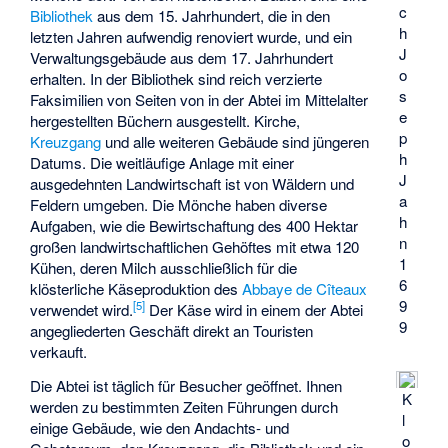
c
Bibliothek
aus dem 15. Jahrhundert, die in den
h
letzten Jahren aufwendig renoviert wurde, und ein
J
Verwaltungsgebäude aus dem 17. Jahrhundert
o
erhalten. In der Bibliothek sind reich verzierte
s
Faksimilien von Seiten von in der Abtei im Mittelalter
e
hergestellten Büchern ausgestellt. Kirche,
p
Kreuzgang
und alle weiteren Gebäude sind jüngeren
h
Datums. Die weitläufige Anlage mit einer
J
ausgedehnten Landwirtschaft ist von Wäldern und
a
Feldern umgeben. Die Mönche haben diverse
h
Aufgaben, wie die Bewirtschaftung des 400 Hektar
n
großen landwirtschaftlichen Gehöftes mit etwa 120
1
Kühen, deren Milch ausschließlich für die
6
klösterliche Käseproduktion des
Abbaye de Cîteaux
9
[
5
]
verwendet wird.
Der Käse wird in einem der Abtei
9
angegliederten Geschäft direkt an Touristen
verkauft.
Die Abtei ist täglich für Besucher geöffnet. Ihnen
K
werden zu bestimmten Zeiten Führungen durch
l
einige Gebäude, wie den Andachts- und
o