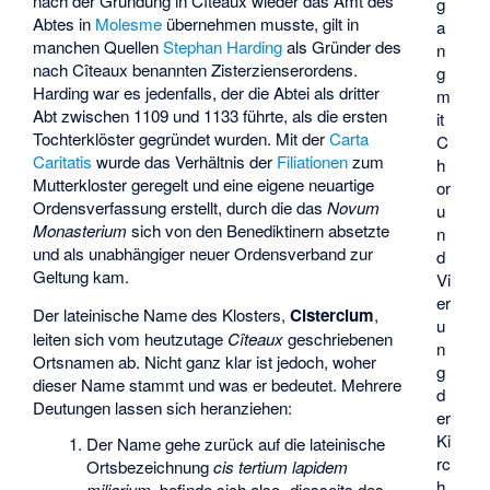
nach der Gründung in Cîteaux wieder das Amt des
g
Abtes in
Molesme
übernehmen musste, gilt in
a
manchen Quellen
Stephan Harding
als Gründer des
n
nach Cîteaux benannten Zisterzienserordens.
g
Harding war es jedenfalls, der die Abtei als dritter
m
Abt zwischen 1109 und 1133 führte, als die ersten
it
Tochterklöster gegründet wurden. Mit der
Carta
C
Caritatis
wurde das Verhältnis der
Filiationen
zum
h
Mutterkloster geregelt und eine eigene neuartige
or
Ordensverfassung erstellt, durch die das
Novum
u
Monasterium
sich von den Benediktinern absetzte
n
und als unabhängiger neuer Ordensverband zur
d
Geltung kam.
Vi
er
Der lateinische Name des Klosters,
Cistercium
,
u
leiten sich vom heutzutage
Cîteaux
geschriebenen
n
Ortsnamen ab. Nicht ganz klar ist jedoch, woher
g
dieser Name stammt und was er bedeutet. Mehrere
d
Deutungen lassen sich heranziehen:
er
Ki
Der Name gehe zurück auf die lateinische
rc
Ortsbezeichnung
cis tertium lapidem
h
miliarium
, befinde sich also „diesseits des