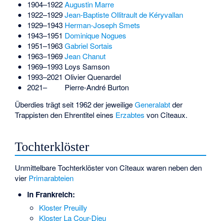
1904–1922
Augustin Marre
1922–1929
Jean-Baptiste Ollitrault de Kéryvallan
1929–1943
Herman-Joseph Smets
1943–1951
Dominique Nogues
1951–1963
Gabriel Sortais
1963–1969
Jean Chanut
1969–1993 Loys Samson
1993–2021
Olivier Quenardel
2021–
Pierre-André Burton
Überdies trägt seit 1962 der jeweilige
Generalabt
der
Trappisten den Ehrentitel eines
Erzabtes
von Cîteaux.
Tochterklöster
Unmittelbare Tochterklöster von Cîteaux waren neben den
vier
Primarabteien
in Frankreich:
Kloster Preuilly
Kloster La Cour-Dieu