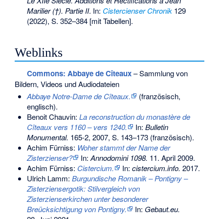
Le XIIe Siècle. Additions et Rectifications à Jean
Marilier (†). Partie II
. In:
Cistercienser Chronik
129
(2022), S. 352–384 [mit Tabellen].
Weblinks
Commons
: Abbaye de Cîteaux
– Sammlung von
Bildern, Videos und Audiodateien
Abbaye Notre-Dame de Cîteaux.
(französisch,
englisch).
Benoit Chauvin:
La reconstruction du monastère de
Cîteaux vers 1160 – vers 1240.
In:
Bulletin
Monumental.
165-2, 2007,
S. 143–173
(französisch).
Achim Fürniss:
Woher stammt der Name der
Zisterzienser?
In:
Annodomini 1098.
11. April 2009
.
Achim Fürniss:
Cistercium.
In:
cistercium.info.
2017
.
Ulrich Lamm:
Burgundische Romanik – Pontigny –
Zisterziensergotik: Stilvergleich von
Zisterzienserkirchen unter besonderer
Breücksichtigung von Pontigny.
In:
Gebaut.eu.