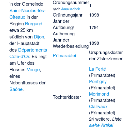
Ordnungsnummer
in der Gemeinde
1
nach
Janauschek
Saint-Nicolas-lès-
Gründungsjahr
1098
Cîteaux
in der
Jahr der
Region
Burgund
Auflösung/
1791
etwa 25 km
Aufhebung
südlich von
Dijon
,
Jahr der
1898
der Hauptstadt
Wiederbesiedlung
des
Départements
Ursprungskloster
Primarabtei
Côte-d’Or
. Es liegt
der Zisterzienser
am Ufer des
La Ferté
Flusses
Vouge
,
(Primarabtei)
eines
Pontigny
Nebenflusses der
(Primarabtei)
Saône
.
Morimond
Tochterklöster
(Primarabtei)
Clairvaux
(Primarabtei)
24 weitere,
Liste
siehe Artikel