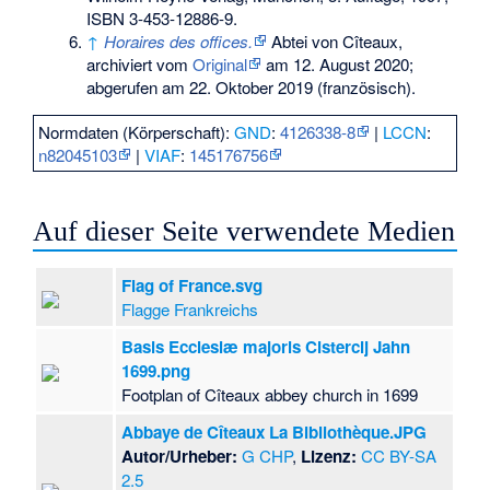
ISBN 3-453-12886-9
.
↑
Horaires des offices.
Abtei von Cîteaux,
archiviert vom
Original
am
12. August 2020
;
abgerufen am 22. Oktober 2019
(französisch).
Normdaten (Körperschaft):
GND
:
4126338-8
|
LCCN
:
n82045103
|
VIAF
:
145176756
Auf dieser Seite verwendete Medien
Flag of France.svg
Flagge Frankreichs
Basis Ecclesiæ majoris Cistercij Jahn
1699.png
Footplan of Cîteaux abbey church in 1699
Abbaye de Cîteaux La Bibliothèque.JPG
Autor/Urheber:
G CHP
,
Lizenz:
CC BY-SA
2.5