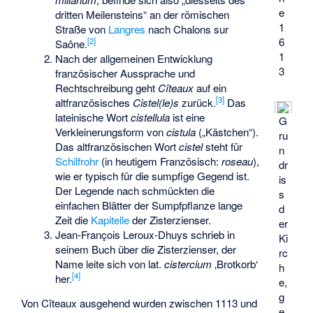
e
dritten Meilensteins“ an der römischen
1
Straße von
Langres
nach Chalons sur
6
[
2
]
Saône.
1
Nach der allgemeinen Entwicklung
3
französischer Aussprache und
Rechtschreibung geht
Cîteaux
auf ein
[
3
]
altfranzösisches
Cistel(le)s
zurück.
Das
lateinische Wort
cistellula
ist eine
G
Verkleinerungsform von
cistula
(„Kästchen“).
ru
Das altfranzösischen Wort
cistel
steht für
n
Schilfrohr
(in heutigem Französisch:
roseau
),
dr
wie er typisch für die sumpfige Gegend ist.
is
Der Legende nach schmückten die
s
einfachen Blätter der Sumpfpflanze lange
d
Zeit die
Kapitelle
der Zisterzienser.
er
Jean-François Leroux-Dhuys schrieb in
Ki
seinem Buch über die Zisterzienser, der
rc
Name leite sich von lat.
cistercium
‚Brotkorb‘
h
[
4
]
her.
e,
g
Von Cîteaux ausgehend wurden zwischen 1113 und
e