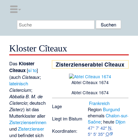
Kloster Cîteaux
Das
Kloster
Zisterzienserabtei Cîteaux
Cîteaux
[
siˈto
]
(auch
Cisteaux
;
Abtei Cîteaux 1674
lateinisch
Cistercium
;
Abtei Cîteaux 1674
Abbatia B. M. de
Cistercio
; deutsch
Frankreich
Lage
Zisterz
) ist das
Region
Burgund
ehemals
Chalon-sur-
Mutterkloster aller
Liegt im Bistum
Saône
; heute
Dijon
Zisterzienserinnen
47° 7′ 42″
N
,
und
Zisterzienser
Koordinaten:
5° 5′ 35″
O
und befindet sich