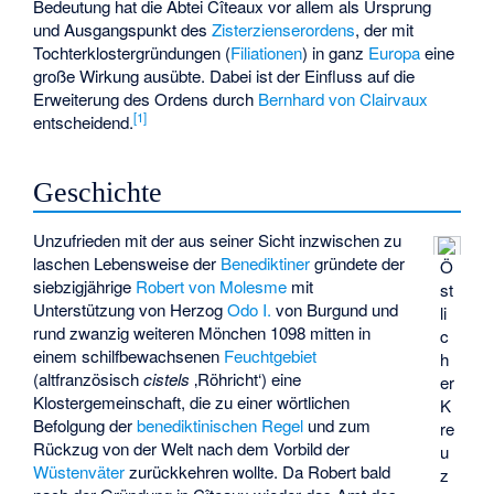
Bedeutung hat die Abtei Cîteaux vor allem als Ursprung
und Ausgangspunkt des
Zisterzienserordens
, der mit
Tochterklostergründungen (
Filiationen
) in ganz
Europa
eine
große Wirkung ausübte. Dabei ist der Einfluss auf die
Erweiterung des Ordens durch
Bernhard von Clairvaux
[
1
]
entscheidend.
Geschichte
Unzufrieden mit der aus seiner Sicht inzwischen zu
laschen Lebensweise der
Benediktiner
gründete der
Ö
siebzigjährige
Robert von Molesme
mit
st
Unterstützung von Herzog
Odo I.
von Burgund und
li
rund zwanzig weiteren Mönchen 1098 mitten in
c
einem schilfbewachsenen
Feuchtgebiet
h
(altfranzösisch
cistels
‚Röhricht‘) eine
er
Klostergemeinschaft, die zu einer wörtlichen
K
Befolgung der
benediktinischen Regel
und zum
re
Rückzug von der Welt nach dem Vorbild der
u
Wüstenväter
zurückkehren wollte. Da Robert bald
z