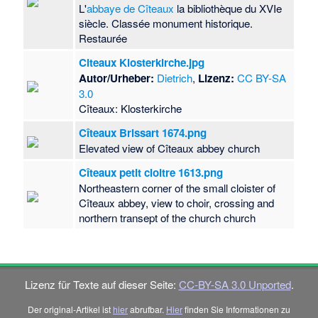
L'
abbaye de Cîteaux
la bibliothèque du XVIe
siècle. Classée monument historique.
Restaurée
Citeaux Klosterkirche.jpg
Autor/Urheber:
Dietrich
,
Lizenz:
CC BY-SA
3.0
Cîteaux: Klosterkirche
Cîteaux Brissart 1674.png
Elevated view of Cîteaux abbey church
Cîteaux petit cloitre 1613.png
Northeastern corner of the small cloister of
Cîteaux abbey, view to choir, crossing and
northern transept of the church church
Lizenz für Texte auf dieser Seite:
CC-BY-SA 3.0 Unported
.
Der original-Artikel ist
hier
abrufbar.
Hier
finden Sie Informationen zu