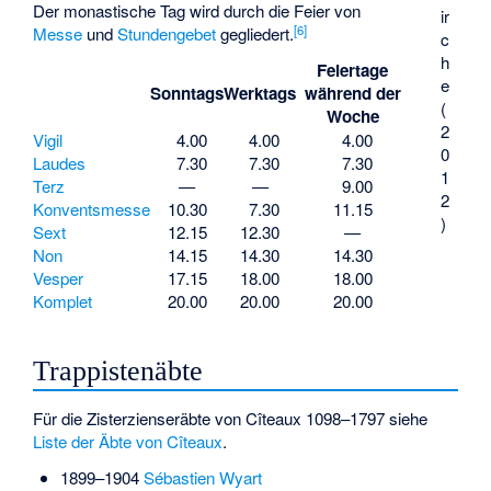
Der monastische Tag wird durch die Feier von
ir
[
6
]
Messe
und
Stundengebet
gegliedert.
c
h
Feiertage
e
Sonntags
Werktags
während der
(
Woche
2
Vigil
4.00
4.00
4.00
0
Laudes
7.30
7.30
7.30
1
Terz
—
—
9.00
2
Konventsmesse
10.30
7.30
11.15
)
Sext
12.15
12.30
—
Non
14.15
14.30
14.30
Vesper
17.15
18.00
18.00
Komplet
20.00
20.00
20.00
Trappistenäbte
Für die Zisterzienseräbte von Cîteaux 1098–1797 siehe
Liste der Äbte von Cîteaux
.
1899–1904
Sébastien Wyart