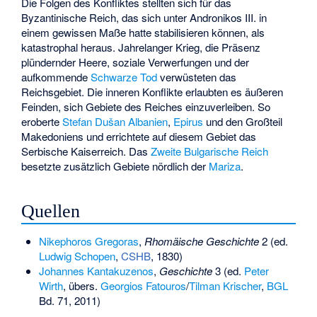
Die Folgen des Konfliktes stellten sich für das
Byzantinische Reich, das sich unter Andronikos III. in
einem gewissen Maße hatte stabilisieren können, als
katastrophal heraus. Jahrelanger Krieg, die Präsenz
plündernder Heere, soziale Verwerfungen und der
aufkommende
Schwarze Tod
verwüsteten das
Reichsgebiet. Die inneren Konflikte erlaubten es äußeren
Feinden, sich Gebiete des Reiches einzuverleiben. So
eroberte
Stefan Dušan
Albanien
,
Epirus
und den Großteil
Makedoniens und errichtete auf diesem Gebiet das
Serbische Kaiserreich. Das
Zweite Bulgarische Reich
besetzte zusätzlich Gebiete nördlich der
Mariza
.
Quellen
Nikephoros Gregoras
,
Rhomäische Geschichte
2 (ed.
Ludwig Schopen
,
CSHB
, 1830)
Johannes Kantakuzenos
,
Geschichte
3 (ed.
Peter
Wirth
, übers.
Georgios Fatouros
/
Tilman Krischer
,
BGL
Bd. 71, 2011)