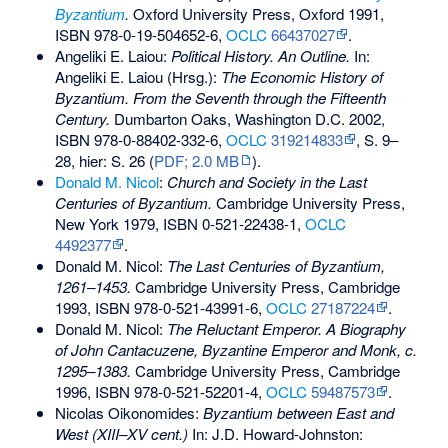
Byzantium
.
Oxford University Press, Oxford 1991,
ISBN 978-0-19-504652-6
,
OCLC
66437027
.
Angeliki E. Laiou:
Political History. An Outline.
In:
Angeliki E. Laiou (Hrsg.):
The Economic History of
Byzantium. From the Seventh through the Fifteenth
Century.
Dumbarton Oaks, Washington D.C. 2002,
ISBN 978-0-88402-332-6
,
OCLC
319214833
, S. 9–
28, hier: S. 26 (
PDF; 2.0 MB
).
Donald M. Nicol
:
Church and Society in the Last
Centuries of Byzantium.
Cambridge University Press,
New York 1979,
ISBN 0-521-22438-1
,
OCLC
4492377
.
Donald M. Nicol:
The Last Centuries of Byzantium,
1261–1453.
Cambridge University Press, Cambridge
1993,
ISBN 978-0-521-43991-6
,
OCLC
27187224
.
Donald M. Nicol:
The Reluctant Emperor. A Biography
of John Cantacuzene, Byzantine Emperor and Monk, c.
1295–1383.
Cambridge University Press, Cambridge
1996,
ISBN 978-0-521-52201-4
,
OCLC
59487573
.
Nicolas Oikonomides:
Byzantium between East and
West (XIII–XV cent.)
In: J.D. Howard-Johnston: