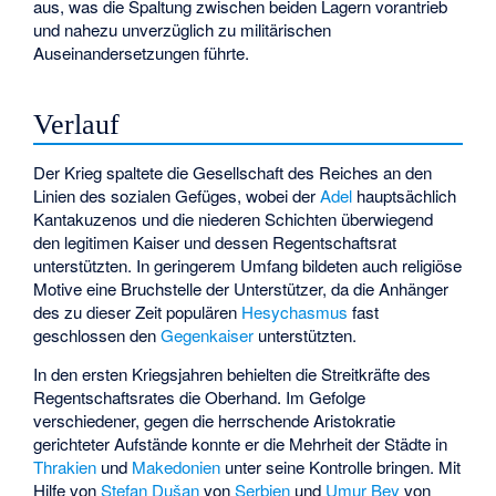
aus, was die Spaltung zwischen beiden Lagern vorantrieb
und nahezu unverzüglich zu militärischen
Auseinandersetzungen führte.
Verlauf
Der Krieg spaltete die Gesellschaft des Reiches an den
Linien des sozialen Gefüges, wobei der
Adel
hauptsächlich
Kantakuzenos und die niederen Schichten überwiegend
den legitimen Kaiser und dessen Regentschaftsrat
unterstützten. In geringerem Umfang bildeten auch religiöse
Motive eine Bruchstelle der Unterstützer, da die Anhänger
des zu dieser Zeit populären
Hesychasmus
fast
geschlossen den
Gegenkaiser
unterstützten.
In den ersten Kriegsjahren behielten die Streitkräfte des
Regentschaftsrates die Oberhand. Im Gefolge
verschiedener, gegen die herrschende Aristokratie
gerichteter Aufstände konnte er die Mehrheit der Städte in
Thrakien
und
Makedonien
unter seine Kontrolle bringen. Mit
Hilfe von
Stefan Dušan
von
Serbien
und
Umur Bey
von