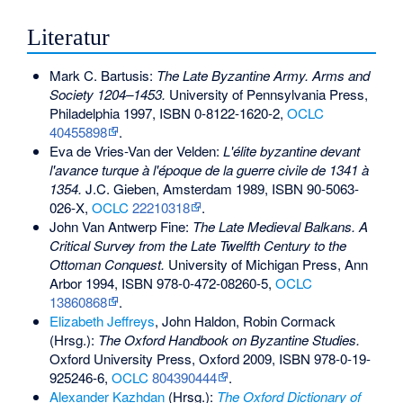
Literatur
Mark C. Bartusis:
The Late Byzantine Army. Arms and
Society 1204–1453.
University of Pennsylvania Press,
Philadelphia 1997,
ISBN 0-8122-1620-2
,
OCLC
40455898
.
Eva de Vries-Van der Velden:
L'élite byzantine devant
l'avance turque à l'époque de la guerre civile de 1341 à
1354.
J.C. Gieben, Amsterdam 1989,
ISBN 90-5063-
026-X
,
OCLC
22210318
.
John Van Antwerp Fine:
The Late Medieval Balkans. A
Critical Survey from the Late Twelfth Century to the
Ottoman Conquest.
University of Michigan Press, Ann
Arbor 1994,
ISBN 978-0-472-08260-5
,
OCLC
13860868
.
Elizabeth Jeffreys
, John Haldon, Robin Cormack
(Hrsg.):
The Oxford Handbook on Byzantine Studies.
Oxford University Press, Oxford 2009,
ISBN 978-0-19-
925246-6
,
OCLC
804390444
.
Alexander Kazhdan
(Hrsg.):
The Oxford Dictionary of