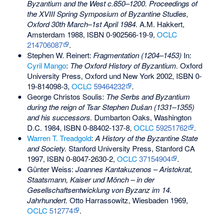
Byzantium and the West c.850–1200. Proceedings of
the XVIII Spring Symposium of Byzantine Studies,
Oxford 30th March–1st April 1984.
A.M. Hakkert,
Amsterdam 1988,
ISBN 0-902566-19-9
,
OCLC
214706087
.
Stephen W. Reinert:
Fragmentation (1204–1453)
In:
Cyril Mango
:
The Oxford History of Byzantium.
Oxford
University Press, Oxford und New York 2002,
ISBN 0-
19-814098-3
,
OCLC
59464232
.
George Christos Soulis:
The Serbs and Byzantium
during the reign of Tsar Stephen Dušan (1331–1355)
and his successors.
Dumbarton Oaks, Washington
D.C. 1984,
ISBN 0-88402-137-8
,
OCLC
59251762
.
Warren T. Treadgold
:
A History of the Byzantine State
and Society.
Stanford University Press, Stanford CA
1997,
ISBN 0-8047-2630-2
,
OCLC
37154904
.
Günter Weiss:
Joannes Kantakuzenos – Aristokrat,
Staatsmann, Kaiser und Mönch – in der
Gesellschaftsentwicklung von Byzanz im 14.
Jahrhundert.
Otto Harrassowitz, Wiesbaden 1969,
OCLC
512774
.