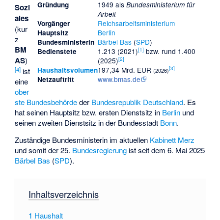
1949 als
Gründung
Bundesministerium für
Sozi
Arbeit
ales
Reichsarbeitsministerium
Vorgänger
(kur
Berlin
Hauptsitz
z
Bärbel Bas
(
SPD
)
Bundesministerin
BM
[
1
]
1.213 (2021)
bzw. rund 1.400
Bedienstete
[
2
]
AS
)
(2025)
[
3
]
197,34 Mrd. EUR
[
4
]
Haushaltsvolumen
ist
(2026)
www.bmas.de
Netzauftritt
eine
ober
ste Bundesbehörde
der
Bundesrepublik Deutschland
. Es
hat seinen Hauptsitz bzw. ersten Dienstsitz in
Berlin
und
seinen zweiten Dienstsitz in der Bundesstadt
Bonn
.
Zuständige Bundesministerin im aktuellen
Kabinett Merz
und somit der 25.
Bundesregierung
ist seit dem 6. Mai 2025
Bärbel Bas
(
SPD
).
Inhaltsverzeichnis
1
Haushalt