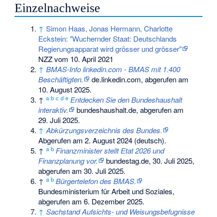
Einzelnachweise
↑
Simon Haas, Jonas Hermann, Charlotte
Eckstein: "Wuchernder Staat: Deutschlands
Regierungsapparat wird grösser und grösser"
NZZ vom 10. April 2021
↑
BMAS-Info linkedin.com - BMAS mit 1.400
Beschäftigten.
de.linkedin.com,
abgerufen am
10. August 2025
.
a
b
c
d
e
↑
Entdecken Sie den Bundeshaushalt
interaktiv.
bundeshaushalt.de,
abgerufen am
29. Juli 2025
.
↑
Abkürzungsverzeichnis des Bundes.
Abgerufen am 2. August 2024
(deutsch).
a
b
↑
Finanzminister stellt Etat 2026 und
Finanzplanung vor.
bundestag.de, 30. Juli 2025,
abgerufen am 30. Juli 2025
.
a
b
↑
Bürgertelefon des BMAS.
Bundesministerium für Arbeit und Soziales,
abgerufen am 6. Dezember 2025
.
↑
Sachstand Aufsichts- und Weisungsbefugnisse