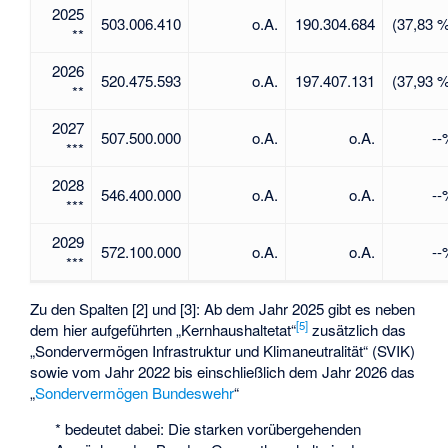
2025
503.006.410
o.A.
190.304.684
(37,83 
**
2026
520.475.593
o.A.
197.407.131
(37,93 
**
2027
507.500.000
o.A.
o.A.
--
***
2028
546.400.000
o.A.
o.A.
--
***
2029
572.100.000
o.A.
o.A.
--
***
Zu den Spalten [2] und [3]: Ab dem Jahr 2025 gibt es neben
[
5
]
dem hier aufgeführten „Kernhaushaltetat“
zusätzlich das
„
Sondervermögen Infrastruktur und Klimaneutralität
“ (SVIK)
sowie vom Jahr 2022 bis einschließlich dem Jahr 2026 das
„
Sondervermögen Bundeswehr
“
* bedeutet dabei: Die starken vorübergehenden