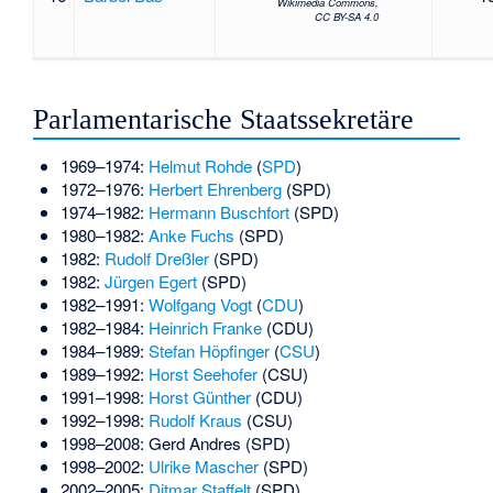
Wikimedia Commons,
CC BY-SA 4.0
Parlamentarische Staatssekretäre
1969–1974:
Helmut Rohde
(
SPD
)
1972–1976:
Herbert Ehrenberg
(SPD)
1974–1982:
Hermann Buschfort
(SPD)
1980–1982:
Anke Fuchs
(SPD)
1982:
Rudolf Dreßler
(SPD)
1982:
Jürgen Egert
(SPD)
1982–1991:
Wolfgang Vogt
(
CDU
)
1982–1984:
Heinrich Franke
(CDU)
1984–1989:
Stefan Höpfinger
(
CSU
)
1989–1992:
Horst Seehofer
(CSU)
1991–1998:
Horst Günther
(CDU)
1992–1998:
Rudolf Kraus
(CSU)
1998–2008:
Gerd Andres
(SPD)
1998–2002:
Ulrike Mascher
(SPD)
2002–2005:
Ditmar Staffelt
(SPD)