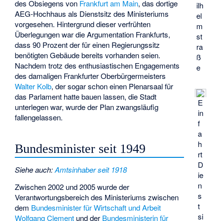
des Obsiegens von
Frankfurt am Main
, das dortige
ilh
AEG-Hochhaus
als Dienstsitz des Ministeriums
el
vorgesehen. Hintergrund dieser verfrühten
m
Überlegungen war die Argumentation Frankfurts,
st
dass 90 Prozent der für einen Regierungssitz
ra
benötigten Gebäude bereits vorhanden seien.
ß
Nachdem trotz des enthusiastischen Engagements
e
des damaligen Frankfurter Oberbürgermeisters
Walter Kolb
, der sogar schon einen Plenarsaal für
das Parlament hatte bauen lassen, die Stadt
E
unterlegen war, wurde der Plan zwangsläufig
in
fallengelassen.
f
a
h
Bundesminister seit 1949
rt
D
Siehe auch
:
Amtsinhaber seit 1918
ie
n
Zwischen 2002 und 2005 wurde der
s
Verantwortungsbereich des Ministeriums zwischen
t
dem
Bundesminister für Wirtschaft und Arbeit
si
Wolfgang Clement
und der
Bundesministerin für