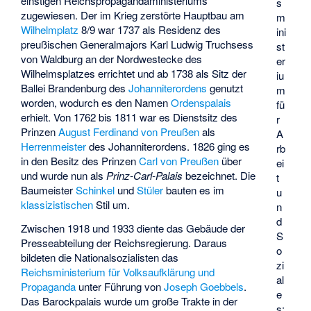
einstigen Reichspropagandaministeriums
s
zugewiesen. Der im Krieg zerstörte Hauptbau am
m
Wilhelmplatz
8/9 war 1737 als Residenz des
ini
preußischen Generalmajors
Karl Ludwig Truchsess
st
von Waldburg
an der Nordwestecke des
er
Wilhelmsplatzes errichtet und ab 1738 als Sitz der
iu
Ballei Brandenburg
des
Johanniterordens
genutzt
m
worden, wodurch es den Namen
Ordenspalais
fü
erhielt. Von 1762 bis 1811 war es Dienstsitz des
r
Prinzen
August Ferdinand von Preußen
als
A
Herrenmeister
des Johanniterordens. 1826 ging es
rb
in den Besitz des Prinzen
Carl von Preußen
über
ei
und wurde nun als
Prinz-Carl-Palais
bezeichnet. Die
t
Baumeister
Schinkel
und
Stüler
bauten es im
u
klassizistischen
Stil um.
n
d
Zwischen 1918 und 1933 diente das Gebäude der
S
Presseabteilung der Reichsregierung. Daraus
o
bildeten die Nationalsozialisten das
zi
Reichsministerium für Volksaufklärung und
al
Propaganda
unter Führung von
Joseph Goebbels
.
e
Das Barockpalais wurde um große Trakte in der
s;