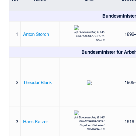
Bundesminister 
(c) Bundesarchiv, B 145
1
Anton Storch
1892
Bild-P003647 / CC-BY-
SA 3.0
Bundesminister für Arbei
2
Theodor Blank
1905
(c) Bundesarchiv, B 145
3
Hans Katzer
1919
Bild-F054626-0005 /
Engelbert Reineke /
CC-BY-SA 3.0