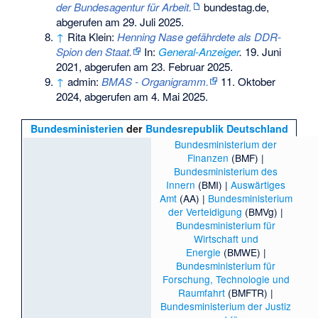
der Bundesagentur für Arbeit.
bundestag.de,
abgerufen am 29. Juli 2025
.
↑
Rita Klein:
Henning Nase gefährdete als DDR-
Spion den Staat.
In:
General-Anzeiger
.
19. Juni
2021,
abgerufen am 23. Februar 2025
.
↑
admin:
BMAS - Organigramm.
11. Oktober
2024,
abgerufen am 4. Mai 2025
.
Bundesministerien
der
Bundesrepublik Deutschland
Bundesministerium der
Finanzen
(BMF) |
Bundesministerium des
Innern
(BMI) |
Auswärtiges
Amt
(AA) |
Bundesministerium
der Verteidigung
(BMVg) |
Bundesministerium für
Wirtschaft und
Energie
(BMWE) |
Bundesministerium für
Forschung, Technologie und
Raumfahrt
(BMFTR) |
Bundesministerium der Justiz