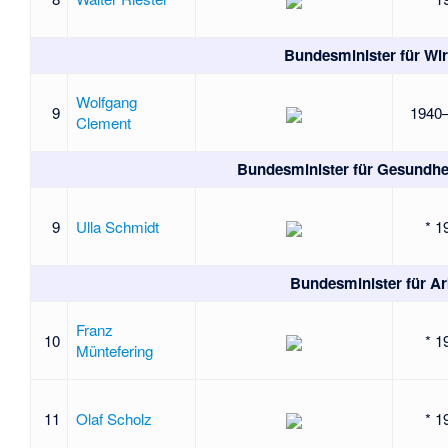
Bundesminister für Wir
Wolfgang
9
1940
Clement
Bundesminister für Gesundhei
9
Ulla Schmidt
* 1
Bundesminister für Ar
Franz
10
* 1
Müntefering
11
Olaf Scholz
* 1