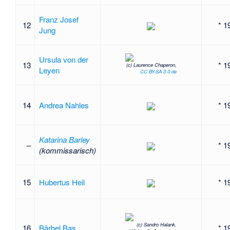
Franz Josef
12
* 1
Jung
Ursula von der
13
* 1
(c) Laurence Chaperon,
Leyen
CC BY-SA 3.0 de
14
Andrea Nahles
* 1
Katarina Barley
–
* 1
(kommissarisch)
15
Hubertus Heil
* 1
(c) Sandro Halank,
16
Bärbel Bas
* 1