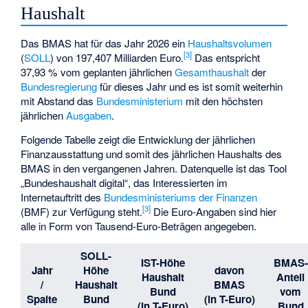
Haushalt
Das BMAS hat für das Jahr 2026 ein
Haushaltsvolumen
[
3
]
(
SOLL
) von 197,407 Milliarden Euro.
Das entspricht
37,93 % vom geplanten jährlichen
Gesamthaushalt
der
Bundesregierung
für dieses Jahr und es ist somit weiterhin
mit Abstand das
Bundesministerium
mit den höchsten
jährlichen
Ausgaben
.
Folgende Tabelle zeigt die Entwicklung der jährlichen
Finanzausstattung und somit des jährlichen Haushalts des
BMAS in den vergangenen Jahren. Datenquelle ist das Tool
„Bundeshaushalt digital“, das Interessierten im
Internetauftritt des
Bundesministeriums der Finanzen
[
3
]
(BMF) zur Verfügung steht.
Die Euro-Angaben sind hier
alle in Form von Tausend-Euro-Beträgen angegeben.
SOLL-
IST-Höhe
BMAS-
Jahr
Höhe
davon
Haushalt
Anteil
/
Haushalt
BMAS
Bund
vom
Spalte
Bund
(in T-Euro)
(in T-Euro)
Bund