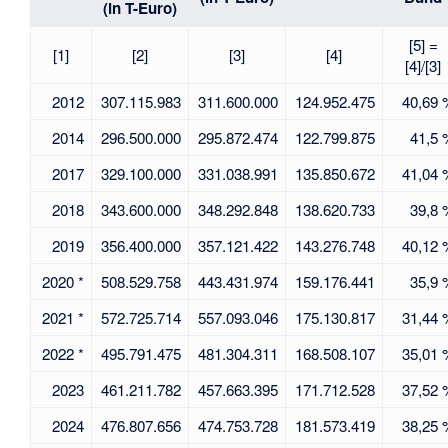
(in T-Euro)
[5] =
[1]
[2]
[3]
[4]
[4]/[3]
2012
307.115.983
311.600.000
124.952.475
40,69
2014
296.500.000
295.872.474
122.799.875
41,5
2017
329.100.000
331.038.991
135.850.672
41,04
2018
343.600.000
348.292.848
138.620.733
39,8
2019
356.400.000
357.121.422
143.276.748
40,12
2020 *
508.529.758
443.431.974
159.176.441
35,9
2021 *
572.725.714
557.093.046
175.130.817
31,44
2022 *
495.791.475
481.304.311
168.508.107
35,01
2023
461.211.782
457.663.395
171.712.528
37,52
2024
476.807.656
474.753.728
181.573.419
38,25