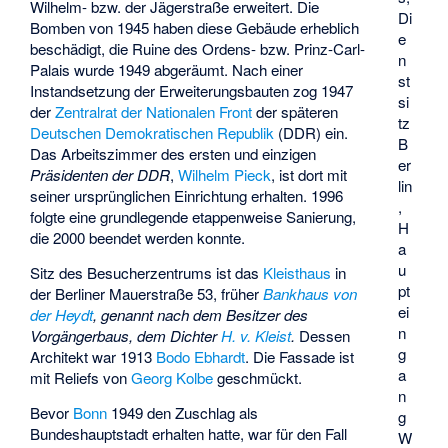
Wilhelm- bzw. der Jägerstraße erweitert. Die
Di
Bomben von 1945 haben diese Gebäude erheblich
e
beschädigt, die Ruine des Ordens- bzw. Prinz-Carl-
n
Palais wurde 1949 abgeräumt. Nach einer
st
Instandsetzung der Erweiterungsbauten zog 1947
si
der
Zentralrat der Nationalen Front
der späteren
tz
Deutschen Demokratischen Republik
(DDR) ein.
B
Das Arbeitszimmer des ersten und einzigen
er
Präsidenten der DDR
,
Wilhelm Pieck
, ist dort mit
lin
seiner ursprünglichen Einrichtung erhalten. 1996
,
folgte eine grundlegende etappenweise Sanierung,
H
die 2000 beendet werden konnte.
a
u
Sitz des Besucherzentrums ist das
Kleisthaus
in
pt
der Berliner Mauerstraße 53, früher
Bankhaus von
ei
der Heydt
, genannt nach dem Besitzer des
n
Vorgängerbaus, dem Dichter
H. v. Kleist
.
Dessen
g
Architekt war 1913
Bodo Ebhardt
. Die Fassade ist
a
mit Reliefs von
Georg Kolbe
geschmückt.
n
Bevor
Bonn
1949 den Zuschlag als
g
Bundeshauptstadt erhalten hatte, war für den Fall
W