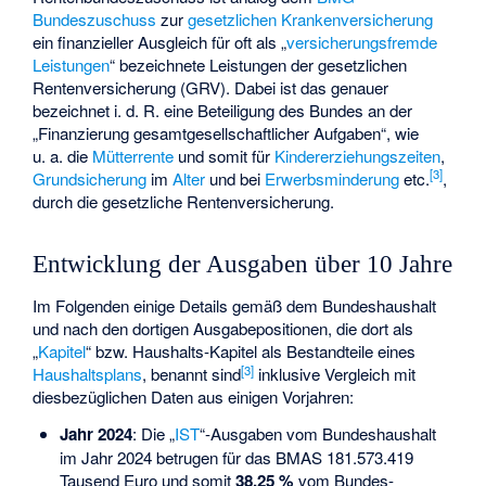
Bundeszuschuss
zur
gesetzlichen Krankenversicherung
ein finanzieller Ausgleich für oft als „
versicherungsfremde
Leistungen
“ bezeichnete Leistungen der gesetzlichen
Rentenversicherung (GRV). Dabei ist das genauer
bezeichnet i. d. R. eine Beteiligung des Bundes an der
„Finanzierung gesamtgesellschaftlicher Aufgaben“, wie
u. a. die
Mütterrente
und somit für
Kindererziehungszeiten
,
[
3
]
Grundsicherung
im
Alter
und bei
Erwerbsminderung
etc.
,
durch die gesetzliche Rentenversicherung.
Entwicklung der Ausgaben über 10 Jahre
Im Folgenden einige Details gemäß dem Bundeshaushalt
und nach den dortigen Ausgabepositionen, die dort als
„
Kapitel
“ bzw. Haushalts-Kapitel als Bestandteile eines
[
3
]
Haushaltsplans
, benannt sind
inklusive Vergleich mit
diesbezüglichen Daten aus einigen Vorjahren:
Jahr 2024
: Die „
IST
“-Ausgaben vom Bundeshaushalt
im Jahr 2024 betrugen für das BMAS 181.573.419
Tausend Euro und somit
38,25 %
vom Bundes-