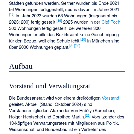
Städten gefunden werden. Seither wurden bis Ende 2021
56 Wohnungen fertiggestellt, sechs davon im Jahre 2021.
[
18
]
Im Jahr 2023 wurden 68 Wohnungen (insgesamt bis
[
19
]
2023: 200) fertig gestellt.
2025 wurden in der
Cité Foch
300 Wohnungen fertig gestellt, bei weiteren 300
Wohnungen erteilte das Bezirksamt keine Genehmigung
[
20
]
für den Bezug, weil eine Schule fehlt.
In München sind
[
21
]
[
22
]
über 2000 Wohnungen geplant.
Aufbau
Vorstand und Verwaltungsrat
Die Bundesanstalt wird von einem dreiköpfigen
Vorstand
geleitet. Aktuell (Stand: Oktober 2024) sind
Vorstandsmitglieder: Alexander von Erdély (Sprecher),
[
23
]
Holger Hentschel und Dorothee Martin.
Vorsitzender des
13-köpfigen Verwaltungsrates mit Mitgliedern aus Politik,
Wissenschaft und Bundesbau ist ein Vertreter des
[
24
]