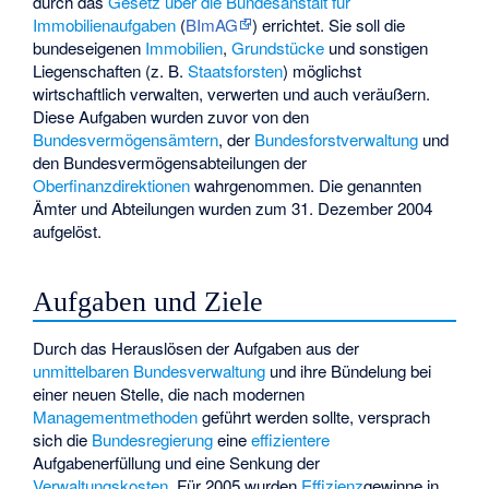
durch das
Gesetz über die Bundesanstalt für
Immobilienaufgaben
(
BImAG
) errichtet. Sie soll die
bundeseigenen
Immobilien
,
Grundstücke
und sonstigen
Liegenschaften (z. B.
Staatsforsten
) möglichst
wirtschaftlich verwalten, verwerten und auch veräußern.
Diese Aufgaben wurden zuvor von den
Bundesvermögensämtern
, der
Bundesforstverwaltung
und
den Bundesvermögensabteilungen der
Oberfinanzdirektionen
wahrgenommen. Die genannten
Ämter und Abteilungen wurden zum 31. Dezember 2004
aufgelöst.
Aufgaben und Ziele
Durch das Herauslösen der Aufgaben aus der
unmittelbaren Bundesverwaltung
und ihre Bündelung bei
einer neuen Stelle, die nach modernen
Managementmethoden
geführt werden sollte, versprach
sich die
Bundesregierung
eine
effizientere
Aufgabenerfüllung und eine Senkung der
Verwaltungskosten
. Für 2005 wurden
Effizienz
­gewinne in