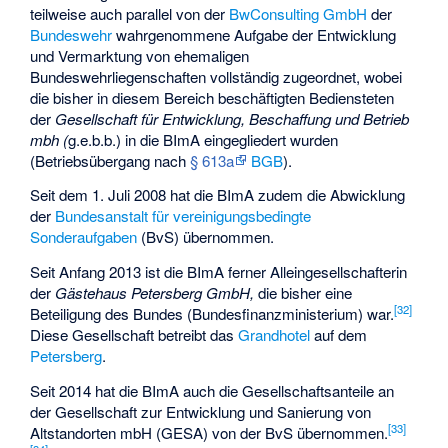
teilweise auch parallel von der
BwConsulting GmbH
der
Bundeswehr
wahrgenommene Aufgabe der Entwicklung
und Vermarktung von ehemaligen
Bundeswehrliegenschaften vollständig zugeordnet, wobei
die bisher in diesem Bereich beschäftigten Bediensteten
der
Gesellschaft für Entwicklung, Beschaffung und Betrieb
mbh (
g.e.b.b.) in die BImA eingegliedert wurden
(Betriebsübergang nach
§ 613a
BGB
).
Seit dem 1. Juli 2008 hat die BImA zudem die Abwicklung
der
Bundesanstalt für vereinigungsbedingte
Sonderaufgaben
(BvS) übernommen.
Seit Anfang 2013 ist die BImA ferner Alleingesellschafterin
der
Gästehaus Petersberg GmbH,
die bisher eine
[
32
]
Beteiligung des Bundes (Bundesfinanzministerium) war.
Diese Gesellschaft betreibt das
Grandhotel
auf dem
Petersberg
.
Seit 2014 hat die BImA auch die Gesellschaftsanteile an
der
Gesellschaft zur Entwicklung und Sanierung von
[
33
]
Altstandorten mbH
(GESA) von der BvS übernommen.