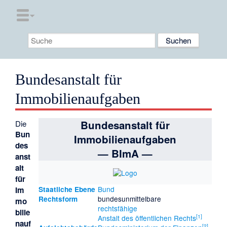
Bundesanstalt für
Immobilienaufgaben
Bundesanstalt für
Die
Bun
Immobilienaufgaben
des
— BImA —
anst
alt
für
Bund
Im
Staatliche Ebene
bundesunmittelbare
Rechtsform
mo
rechtsfähige
bilie
[
1
]
Anstalt des öffentlichen Rechts
nauf
[
2
]