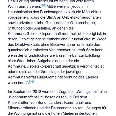
Realisierung öffentlicher Nutzungen und verbilligten
[
15
]
Wohnraums sehen.
Mittlerweile ist jedoch im
Haushaltsplan des Bundestages explizit die Möglichkeit
vorgesehen, „dass die BImA an Gebietskörperschaften
sowie privatrechtliche Gesellschaften/Unternehmen,
Stiftungen oder Anstalten, an denen die
Kommune/Gebietskörperschaft mehrheitlich beteiligt ist, in
deren Gebiet gelegene entbehrliche Grundstücke im Wege
des Direktverkaufs ohne Bieterverfahren unterhalb des
gutachterlich ermittelten Verkehrswertes veräußern kann,
wenn der Grundstückserwerb unmittelbar zur Erfüllung
einer öffentlichen Aufgabe dient, zu der die
Kommune/Gebietskörperschaft gesetzlich verpflichtet ist
oder die sie auf der Grundlage der jeweiligen
Kommunalverfassung/Gemeindeordnung des Landes
[
16
]
wahrnimmt“.
Im September 2018 wurde im Zuge des „Wohngipfels“ eine
[
17
]
„Wohnraumoffensive“ beschlossen.
Bei dem
Krisentreffen von Bund, Ländern, Kommunal- und
Mieterverbänden und der Baubranche sollten Lösungen für
die Wohnungsnot und die hohen Mieten in deutschen