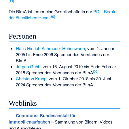
[
34
]
Die BImA ist ferner eine Gesellschafterin der
PD – Berater
[
35
]
der öffentlichen Hand
.
Personen
Hans Hinrich Schroeder-Hohenwarth
, vom 1. Januar
2005 bis Ende 2006 Sprecher des Vorstandes der
BImA
Jürgen Gehb
, vom 16. August 2010 bis Ende Februar
[
36
]
2018 Sprecher des Vorstandes der BImA
Christoph Krupp
, vom 1. Oktober 2018 bis 30. Juni
2024 Sprecher des Vorstandes der BImA
Weblinks
Commons
: Bundesanstalt für
Immobilienaufgaben
– Sammlung von Bildern, Videos
und Audiodateien