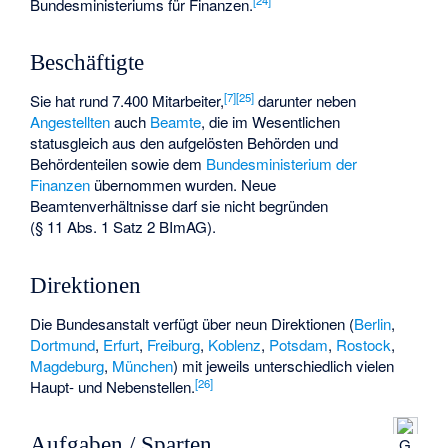
Bundesministeriums für Finanzen.
Beschäftigte
[
7
]
[
25
]
Sie hat rund 7.400 Mitarbeiter,
darunter neben
Angestellten
auch
Beamte
, die im Wesentlichen
statusgleich aus den aufgelösten Behörden und
Behördenteilen sowie dem
Bundesministerium der
Finanzen
übernommen wurden. Neue
Beamtenverhältnisse darf sie nicht begründen
(§ 11 Abs. 1 Satz 2 BImAG).
Direktionen
Die Bundesanstalt verfügt über neun Direktionen (
Berlin
,
Dortmund
,
Erfurt
,
Freiburg
,
Koblenz
,
Potsdam
,
Rostock
,
Magdeburg
,
München
) mit jeweils unterschiedlich vielen
[
26
]
Haupt- und Nebenstellen.
Aufgaben / Sparten
G