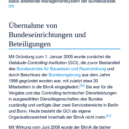
Basis arbeitende Managementsystem der Bundesanstalt.
[
29
]
Übernahme von
Bundeseinrichtungen und
Beteiligungen
Mit Gründung zum 1. Januar 2005 wurde zunächst die
Gebäude-Controlling-Institution
(GCI), die zuvor Bestandteil
des
Bundesamtes für Bauwesen und Raumordnung
und
durch Beschluss der
Bundesregierung
aus dem Jahre
1998 gegründet worden war, mit zuletzt etwa 30
[
30
]
Mitarbeitern in die BImA eingegliedert.
Sie war für die
Vergabe und das Controlling technischer Dienstleistungen
in ausgewählten Dienstliegenschaften des Bundes
zuständig und verfügte über zwei Servicebereiche in Berlin
und Bonn. Heute besteht die GCI als eigene
[
31
]
Organisationseinheit innerhalb der BImA nicht mehr.
Mit Wirkung vom Juni 2008 wurde der BImA die bisher