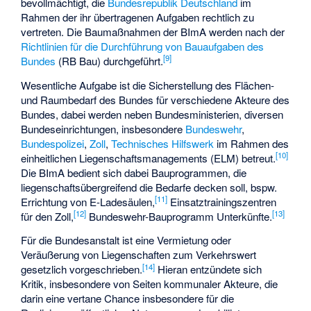
bevollmächtigt, die
Bundesrepublik Deutschland
im
Rahmen der ihr übertragenen Aufgaben rechtlich zu
vertreten. Die Baumaßnahmen der BImA werden nach der
Richtlinien für die Durchführung von Bauaufgaben des
[
9
]
Bundes
(RB Bau) durchgeführt.
Wesentliche Aufgabe ist die Sicherstellung des Flächen-
und Raumbedarf des Bundes für verschiedene Akteure des
Bundes, dabei werden neben Bundesministerien, diversen
Bundeseinrichtungen, insbesondere
Bundeswehr
,
Bundespolizei
,
Zoll
,
Technisches Hilfswerk
im Rahmen des
[
10
]
einheitlichen Liegenschaftsmanagements (ELM) betreut.
Die BImA bedient sich dabei Bauprogrammen, die
liegenschaftsübergreifend die Bedarfe decken soll, bspw.
[
11
]
Errichtung von E-Ladesäulen,
Einsatztrainingszentren
[
12
]
[
13
]
für den Zoll,
Bundeswehr-Bauprogramm Unterkünfte.
Für die Bundesanstalt ist eine Vermietung oder
Veräußerung von Liegenschaften zum Verkehrswert
[
14
]
gesetzlich vorgeschrieben.
Hieran entzündete sich
Kritik, insbesondere von Seiten kommunaler Akteure, die
darin eine vertane Chance insbesondere für die