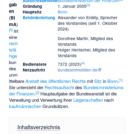
Bundesministerium der Finanzen
Aufsichtsbehörde
gab
[
3
]
1. Januar 2005
Gründung
en
Bonn
Hauptsitz
(
BI
Alexander von Erdély, Sprecher
Behördenleitung
des Vorstandes (seit 1. Oktober
mA
)
2024)
[
5
]
ist
eine
Dorothee Martin, Mitglied des
rech
Vorstands
tsfä
Holger Hentschel, Mitglied des
Vorstands
hige
bun
[
4
]
7372 (2023)
Bedienstete
des
bundesimmobilien.de
Netzauftritt
unm
[
1
]
ittelbare
Anstalt des öffentlichen Rechts
mit
Sitz
in
Bonn
.
Sie untersteht der
Rechtsaufsicht
des
Bundesministeriums
[
2
]
der Finanzen
.
Hauptaufgabe der Bundesanstalt ist die
Verwaltung und Verwertung ihrer
Liegenschaften
nach
kaufmännischen
Grundsätzen.
Inhaltsverzeichnis