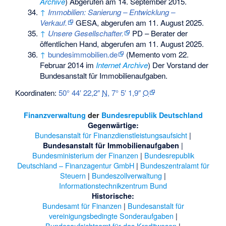
Archive
) Abgerufen am 14. September 2015.
↑
Immobilien: Sanierung – Entwicklung –
Verkauf.
GESA,
abgerufen am 11. August 2025
.
↑
Unsere Gesellschafter.
PD – Berater der
öffentlichen Hand,
abgerufen am 11. August 2025
.
↑
bundesimmobilien.de
(
Memento
vom 22.
Februar 2014 im
Internet Archive
) Der Vorstand der
Bundesanstalt für Immobilienaufgaben.
Koordinaten:
50° 44′ 22,2″
N
,
7° 5′ 1,9″
O
Finanzverwaltung
der
Bundesrepublik Deutschland
Gegenwärtige:
Bundesanstalt für Finanzdienstleistungsaufsicht
|
|
Bundesanstalt für Immobilienaufgaben
Bundesministerium der Finanzen
|
Bundesrepublik
Deutschland – Finanzagentur GmbH
|
Bundeszentralamt für
Steuern
|
Bundeszollverwaltung
|
Informationstechnikzentrum Bund
Historische:
Bundesamt für Finanzen
|
Bundesanstalt für
vereinigungsbedingte Sonderaufgaben
|
Bundesaufsichtsamt für das Kreditwesen
|