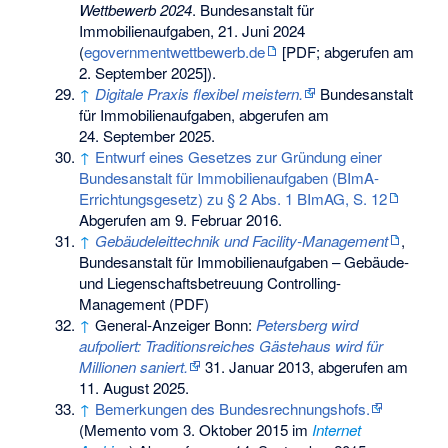
Wettbewerb 2024
. Bundesanstalt für
Immobilienaufgaben, 21. Juni 2024
(
egovernmentwettbewerb.de
[PDF; abgerufen am
2. September 2025]).
↑
Digitale Praxis flexibel meistern.
Bundesanstalt
für Immobilienaufgaben,
abgerufen am
24. September 2025
.
↑
Entwurf eines Gesetzes zur Gründung einer
Bundesanstalt für Immobilienaufgaben (BImA-
Errichtungsgesetz) zu § 2 Abs. 1 BImAG, S. 12
Abgerufen am 9. Februar 2016.
↑
Gebäudeleittechnik und Facility-Management
,
Bundesanstalt für Immobilienaufgaben – Gebäude-
und Liegenschaftsbetreuung Controlling-
Management (PDF)
↑
General-Anzeiger Bonn:
Petersberg wird
aufpoliert: Traditionsreiches Gästehaus wird für
Millionen saniert.
31. Januar 2013,
abgerufen am
11. August 2025
.
↑
Bemerkungen des Bundesrechnungshofs.
(
Memento
vom 3. Oktober 2015 im
Internet