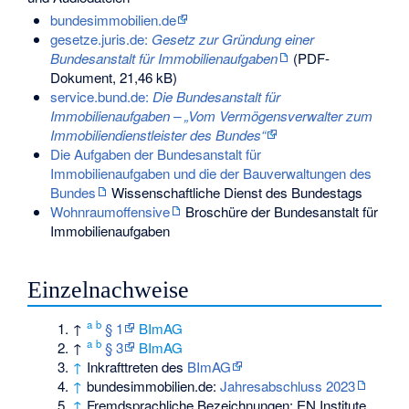
bundesimmobilien.de
gesetze.juris.de:
Gesetz zur Gründung einer
Bundesanstalt für Immobilienaufgaben
(PDF-
Dokument, 21,46 kB)
service.bund.de:
Die Bundesanstalt für
Immobilienaufgaben – „Vom Vermögensverwalter zum
Immobiliendienstleister des Bundes“
Die Aufgaben der Bundesanstalt für
Immobilienaufgaben und die der Bauverwaltungen des
Bundes
Wissenschaftliche Dienst des Bundestags
Wohnraumoffensive
Broschüre der Bundesanstalt für
Immobilienaufgaben
Einzelnachweise
a
b
↑
§ 1
BImAG
a
b
↑
§ 3
BImAG
↑
Inkrafttreten des
BImAG
↑
bundesimmobilien.de:
Jahresabschluss 2023
↑
Fremdsprachliche Bezeichnungen: EN Institute