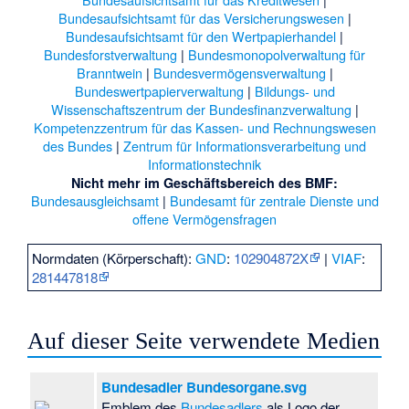
Bundesaufsichtsamt für das Versicherungswesen
|
Bundesaufsichtsamt für den Wertpapierhandel
|
Bundesforstverwaltung
|
Bundesmonopolverwaltung für
Branntwein
|
Bundesvermögensverwaltung
|
Bundeswertpapierverwaltung
|
Bildungs- und
Wissenschaftszentrum der Bundesfinanzverwaltung
|
Kompetenzzentrum für das Kassen- und Rechnungswesen
des Bundes
|
Zentrum für Informationsverarbeitung und
Informationstechnik
Nicht mehr im Geschäftsbereich des BMF:
Bundesausgleichsamt
|
Bundesamt für zentrale Dienste und
offene Vermögensfragen
Normdaten (Körperschaft):
GND
:
102904872X
|
VIAF
:
281447818
Auf dieser Seite verwendete Medien
Bundesadler Bundesorgane.svg
Emblem des
Bundesadlers
als Logo der