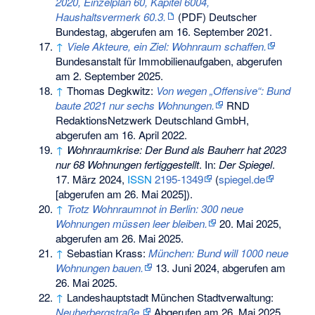
2020, Einzelplan 60, Kapitel 6004,
Haushaltsvermerk 60.3.
(PDF) Deutscher
Bundestag,
abgerufen am 16. September 2021
.
↑
Viele Akteure, ein Ziel: Wohnraum schaffen.
Bundesanstalt für Immobilienaufgaben,
abgerufen
am 2. September 2025
.
↑
Thomas Degkwitz:
Von wegen „Offensive“: Bund
baute 2021 nur sechs Wohnungen.
RND
RedaktionsNetzwerk Deutschland GmbH,
abgerufen am 16. April 2022
.
↑
Wohnraumkrise: Der Bund als Bauherr hat 2023
nur 68 Wohnungen fertiggestellt
. In:
Der Spiegel
.
17. März 2024,
ISSN
2195-1349
(
spiegel.de
[abgerufen am 26. Mai 2025]).
↑
Trotz Wohnraumnot in Berlin: 300 neue
Wohnungen müssen leer bleiben.
20. Mai 2025,
abgerufen am 26. Mai 2025
.
↑
Sebastian Krass:
München: Bund will 1000 neue
Wohnungen bauen.
13. Juni 2024,
abgerufen am
26. Mai 2025
.
↑
Landeshauptstadt München Stadtverwaltung:
Neuherbergstraße.
Abgerufen am 26. Mai 2025
.