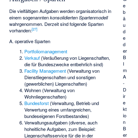
e
Die vielfältigen Aufgaben werden organisatorisch in
b
einem sogenannten
konsolidierten Spartenmodell
ä
wahrgenommen. Derzeit sind folgende Sparten
u
[
27
]
vorhanden:
d
e
A. operative Sparten
d
er
Portfoliomanagement
B
Verkauf
(Veräußerung von Liegenschaften,
I
die für Bundeszwecke entbehrlich sind)
m
Facility Management
(Verwaltung von
A
Dienstliegenschaften und sonstigen
-
(gewerblichen) Liegenschaften)
D
Wohnen (Verwaltung von
ir
Wohnliegenschaften)
e
Bundesforst
(Verwaltung, Betrieb und
kt
Verwertung eines umfangreichen,
io
bundeseigenen Forstbestandes)
n
Verwaltungsaufgaben (diverse, auch
B
hoheitliche Aufgaben, zum Beispiel:
er
Liegenschaftsservice für die in der