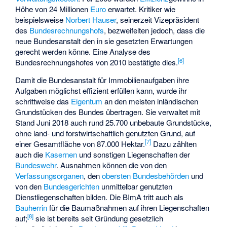
Höhe von 24 Millionen
Euro
erwartet. Kritiker wie
beispielsweise
Norbert Hauser
, seinerzeit Vizepräsident
des
Bundesrechnungshofs
, bezweifelten jedoch, dass die
neue Bundesanstalt den in sie gesetzten Erwartungen
gerecht werden könne. Eine Analyse des
[
6
]
Bundesrechnungshofes von 2010 bestätigte dies.
Damit die Bundesanstalt für Immobilienaufgaben ihre
Aufgaben möglichst effizient erfüllen kann, wurde ihr
schrittweise das
Eigentum
an den meisten inländischen
Grundstücken des Bundes übertragen. Sie verwaltet mit
Stand Juni 2018 auch rund 25.700 unbebaute Grundstücke,
ohne land- und forstwirtschaftlich genutzten Grund, auf
[
7
]
einer Gesamtfläche von 87.000 Hektar.
Dazu zählten
auch die
Kasernen
und sonstigen Liegenschaften der
Bundeswehr
. Ausnahmen können die von den
Verfassungsorganen
, den
obersten Bundesbehörden
und
von den
Bundesgerichten
unmittelbar genutzten
Dienstliegenschaften bilden. Die BImA tritt auch als
Bauherrin
für die
Baumaßnahmen auf ihren Liegenschaften
[
8
]
auf;
sie ist bereits seit Gründung gesetzlich