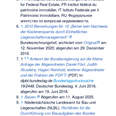
for Federal Real Estate, FR Institut fédéral du
patrimoine immobilier, IT Istituto Federale per il
Patrimonio Immobiliare, RU Федеральное
агентство по вопросам недвижимости.
↑
2010 Bemerkungen Nr. 10 „Bisher kein Nachweis
der Kostenersparnis durch Einheitliches
Liegenschaftsmanagement“.
Bundesrechnungshof, archiviert vom
Original
am
12. November 2020
;
abgerufen am 29. Dezember
2016
.
a
b
↑
Antwort der Bundesregierung auf die Kleine
Anfrage der Abgeordneten Daniel Föst, Judith
Skudelny, Hagen Reinhold, weiterer Abgeordneter
und der Fraktion der FDP.
(PDF) In:
dipbt.bundestag.de
Bundestagsdrucksache
19/2448.
Deutscher Bundestag, 4. Juni 2018,
abgerufen am 19. Juni 2018
.
↑
Bauen.
Abgerufen am 11. August 2025
.
↑
Niedersächsische Landesamt für Bau und
Liegenschaften (NLBL):
Richtlinien für die
Durchführung von Bauaufgaben des Bundes