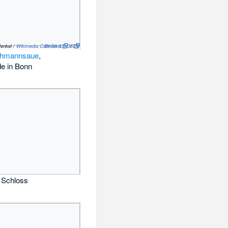
Henkel /
Wikimedia Commons
CC BY-SA 3.0 DE
/
chmannsaue
,
e in Bonn
 Schloss