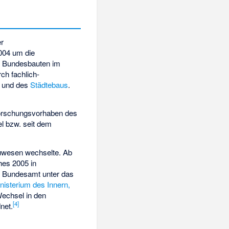
r
004 um die
n
Bundesbauten
im
ch fachlich-
und des
Städtebaus
.
Forschungsvorhaben des
l bzw. seit dem
auwesen wechselte. Ab
hes 2005 in
s Bundesamt unter das
isterium des Innern,
echsel in den
[
4
]
net.