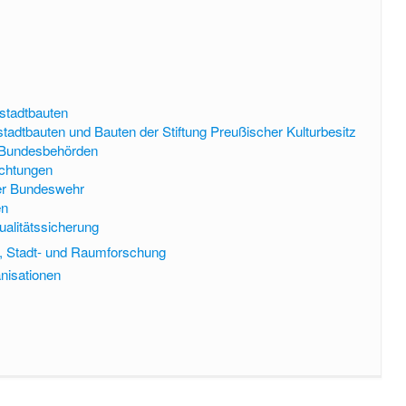
u
tstadtbauten
stadtbauten und Bauten der Stiftung Preußischer Kulturbesitz
 Bundesbehörden
ichtungen
der Bundeswehr
en
ualitätssicherung
u-, Stadt- und Raumforschung
nisationen