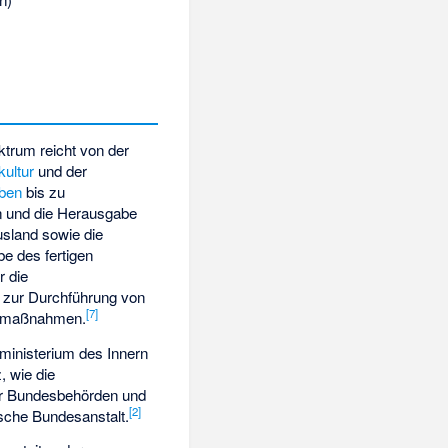
trum reicht von der
ultur
und der
rben
bis zu
n und die Herausgabe
usland sowie die
e des fertigen
r die
s zur Durchführung von
[
7
]
gsmaßnahmen.
sministerium des Innern
, wie die
er Bundesbehörden und
[
2
]
ische Bundesanstalt.