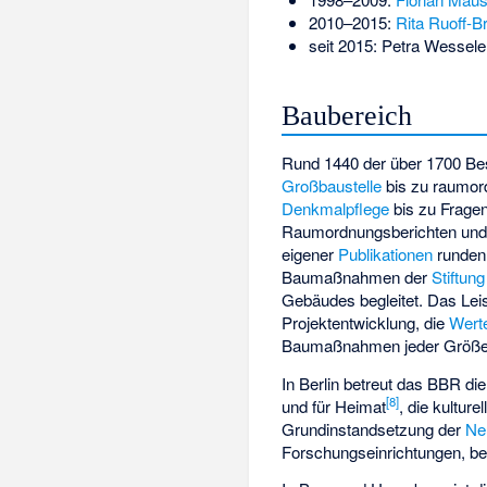
2010–2015:
Rita Ruoff-B
seit 2015:
Petra Wessele
Baubereich
Rund 1440 der über 1700 Bes
Großbaustelle
bis zu raumord
Denkmalpflege
bis zu Frage
Raumordnungsberichten
und
eigener
Publikationen
runden 
Baumaßnahmen der
Stiftun
Gebäudes begleitet. Das Lei
Projektentwicklung, die
Werte
Baumaßnahmen jeder Größe
In Berlin betreut das BBR di
[
8
]
und für Heimat
, die kultur
Grundinstandsetzung der
Ne
Forschungseinrichtungen, be