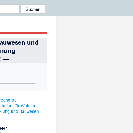
Bauwesen und
dnung
R —
rbehörde
sterium für Wohnen,
cklung und Bauwesen
eler