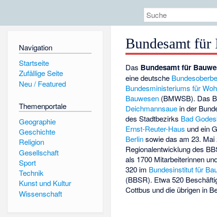
Bundesamt für
Navigation
Startseite
Das
Bundesamt für Bauw
Zufällige Seite
eine deutsche
Bundesoberbe
Neu / Featured
Bundesministeriums für Woh
Bauwesen
(BMWSB). Das B
Themenportale
Deichmannsaue
in der Bund
des Stadtbezirks
Bad Godes
Geographie
Ernst-Reuter-Haus
und ein 
Geschichte
Berlin
sowie das am 23. Mai
Religion
Regionalentwicklung des BB
Gesellschaft
als 1700 Mitarbeiterinnen und
Sport
320 im
Bundesinstitut für B
Technik
(BBSR). Etwa 520 Beschäftigt
Kunst und Kultur
Cottbus und die übrigen in Be
Wissenschaft