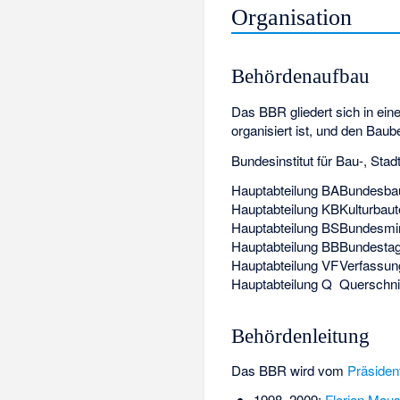
Organisation
Behördenaufbau
Das BBR gliedert sich in ein
organisiert ist, und den Baub
Bundesinstitut für Bau-, St
Hauptabteilung BA
Bundesbau
Hauptabteilung KB
Kulturbau
Hauptabteilung BS
Bundesmini
Hauptabteilung BB
Bundestag
Hauptabteilung VF
Verfassun
Hauptabteilung Q
Querschnit
Behördenleitung
Das BBR wird vom
Präsiden
1998–2009:
Florian Mau