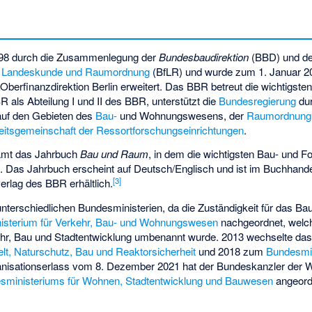
98 durch die Zusammenlegung der
Bundesbaudirektion
(BBD) und de
ür Landeskunde und Raumordnung
(BfLR) und wurde zum 1. Januar 2
Oberfinanzdirektion Berlin erweitert. Das BBR betreut die wichtigste
 als Abteilung I und II des BBR, unterstützt die
Bundesregierung
dur
auf den Gebieten des
Bau-
und Wohnungswesens, der
Raumordnung
eitsgemeinschaft der Ressortforschungseinrichtungen
.
s Amt das Jahrbuch
Bau und Raum
, in dem die wichtigsten Bau- und 
n. Das Jahrbuch erscheint auf Deutsch/Englisch und ist im Buchhande
[
3
]
erlag des BBR erhältlich.
terschiedlichen Bundesministerien, da die Zuständigkeit für das B
isterium für Verkehr, Bau- und Wohnungswesen
nachgeordnet, welc
ehr, Bau und Stadtentwicklung umbenannt wurde. 2013 wechselte da
t, Naturschutz, Bau und Reaktorsicherheit
und 2018 zum
Bundesmin
nisationserlass
vom 8. Dezember 2021 hat der Bundeskanzler der W
sministeriums für Wohnen, Stadtentwicklung und Bauwesen
angeord