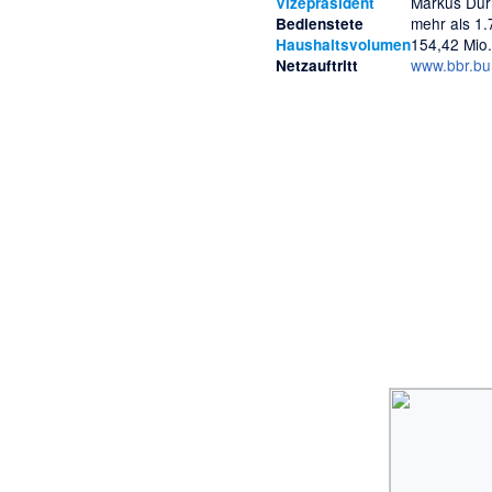
Markus Dür
Vizepräsident
mehr als 1
Bedienstete
154,42 Mi
Haushaltsvolumen
www.bbr.bu
Netzauftritt