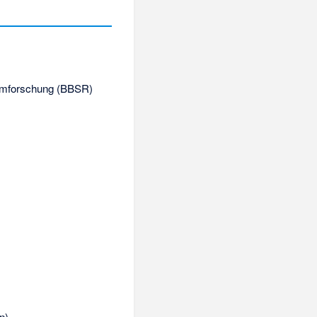
umforschung (
BBSR
)
n)