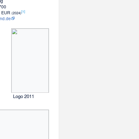
ig
.700
[
1
]
o. EUR
(2024)
nd.de
Logo 2011