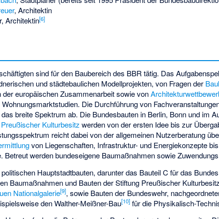
reuer
, Architektin
[
6
]
r
, Architektin
chäftigten sind für den Baubereich des BBR tätig. Das Aufgabenspek
nerischen und städtebaulichen Modellprojekten, von Fragen der
Bauk
n der europäischen Zusammenarbeit sowie von
Architekturwettbewe
 Wohnungsmarktstudien. Die Durchführung von Fachveranstaltunge
das breite Spektrum ab. Die Bundesbauten in Berlin, Bonn und im A
g Preußischer Kulturbesitz
werden von der ersten Idee bis zur Übergab
stungsspektrum reicht dabei von der allgemeinen Nutzerberatung übe
rmittlung
von Liegenschaften, Infrastruktur- und Energiekonzepte bi
. Betreut werden bundeseigene Baumaßnahmen sowie Zuwendun
e politischen Hauptstadtbauten, darunter das Bauteil C für das Bunde
ellen Baumaßnahmen und Bauten der Stiftung Preußischer Kulturbesitz
[
9
]
uen Nationalgalerie
, sowie Bauten der Bundeswehr, nachgeordnet
[
10
]
ispielsweise den Walther-Meißner-Bau
für die Physikalisch-Techn