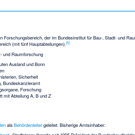
en Forschungsbereich, der im Bundesinstitut für Bau-, Stadt- und Ra
[
5
]
ereich (mit fünf Hauptabteilungen).
adt- und Raumforschung
ten Ausland und Bonn
ten
sterien, Sicherheit
, Bundeskanzleramt
gsorgane, Forschung
t mit Abteilung A, B und Z
ten
als
Behördenleiter
geleitet. Bisherige Amtsinhaber:
sbach
, Stadtplaner (bereits seit 1995 Präsident der Bundesbaudirektio