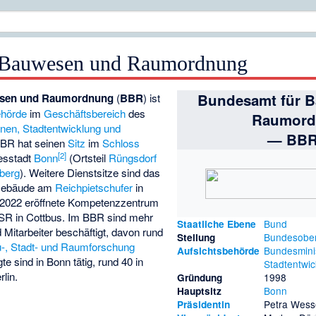
 Bauwesen und Raumordnung
Bundesamt für 
esen und Raumordnung
(
BBR
) ist
hörde
im
Geschäftsbereich
des
Raumor
nen, Stadtentwicklung und
— BB
BR hat seinen
Sitz
im
Schloss
[
2
]
esstadt
Bonn
(Ortsteil
Rüngsdorf
berg
). Weitere Dienstsitze sind das
Gebäude am
Reichpietschufer
in
 2022 eröffnete Kompetenzzentrum
SR in Cottbus. Im BBR sind mehr
Bund
Staatliche Ebene
 Mitarbeiter beschäftigt, davon rund
Bundesobe
Stellung
au-, Stadt- und Raumforschung
Bundesmini
Aufsichtsbehörde
e sind in Bonn tätig, rund 40 in
Stadtentwi
rlin.
1998
Gründung
Bonn
Hauptsitz
Petra Wess
Präsidentin