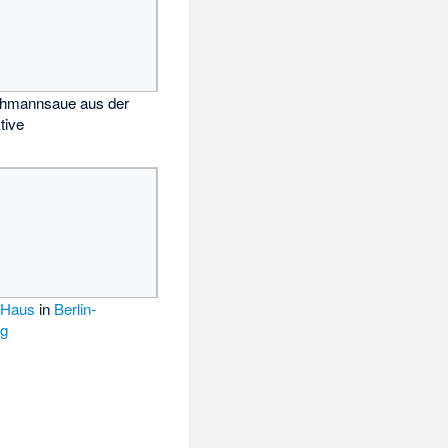
chmannsaue aus der
tive
-Haus
in
Berlin-
rg