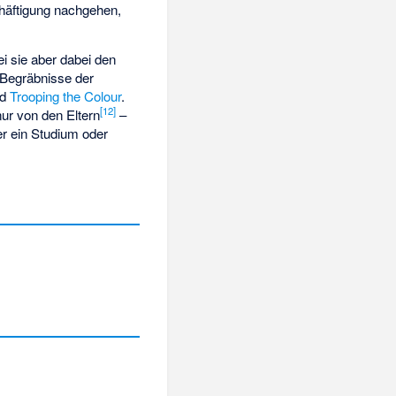
chäftigung nachgehen,
i sie aber dabei den
r Begräbnisse der
nd
Trooping the Colour
.
[
12
]
ur von den Eltern
–
er ein Studium oder