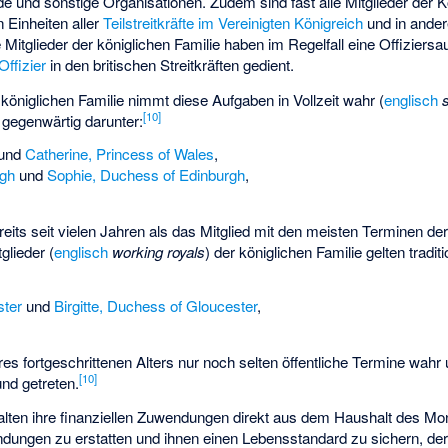
e und sonstige Organisationen. Zudem sind fast alle Mitglieder der K
 Einheiten aller
Teilstreitkräfte im Vereinigten Königreich
und in ander
Mitglieder der königlichen Familie haben im Regelfall eine Offiziersa
Offizier
in den britischen Streitkräften gedient.
königlichen Familie nimmt diese Aufgaben in Vollzeit wahr (
englisch
[
10
]
gegenwärtig darunter:
und
Catherine, Princess of Wales
,
rgh
und
Sophie, Duchess of Edinburgh
,
reits seit vielen Jahren als das Mitglied mit den meisten Terminen der
glieder (
englisch
working royals
) der königlichen Familie gelten traditi
ster
und
Birgitte, Duchess of Gloucester
,
es fortgeschrittenen Alters nur noch selten öffentliche Termine wahr 
[
10
]
und getreten.
halten ihre finanziellen Zuwendungen direkt aus dem Haushalt des M
dungen zu erstatten und ihnen einen Lebensstandard zu sichern, der