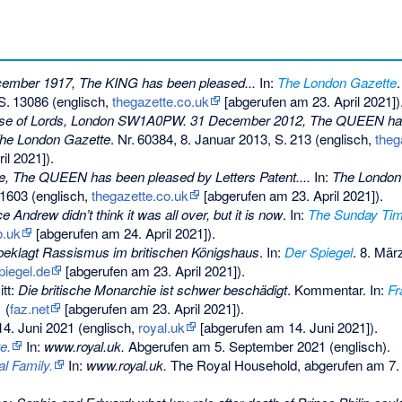
ecember 1917, The KING has been pleased...
In:
The London Gazette
S.
13086
(englisch,
thegazette.co.uk
[abgerufen am 23. April 2021])
use of Lords, London SW1A0PW. 31 December 2012, The QUEEN ha
he London Gazette
.
Nr.
60384
, 8. Januar 2013,
S.
213
(englisch,
theg
il 2021]).
, The QUEEN has been pleased by Letters Patent....
In:
The London
1603
(englisch,
thegazette.co.uk
[abgerufen am 23. April 2021]).
e Andrew didn’t think it was all over, but it is now
. In:
The Sunday Ti
o.uk
[abgerufen am 24. April 2021]).
eklagt Rassismus im britischen Königshaus
. In:
Der Spiegel
. 8. Mär
piegel.de
[abgerufen am 23. April 2021]).
itt:
Die britische Monarchie ist schwer beschädigt
. Kommentar. In:
Fr
 (
faz.net
[abgerufen am 23. April 2021]).
 14. Juni 2021 (englisch,
royal.uk
[abgerufen am 14. Juni 2021]).
e.
In:
www.royal.uk.
Abgerufen am 5. September 2021
(englisch).
al Family.
In:
www.royal.uk.
The Royal Household,
abgerufen am 7.