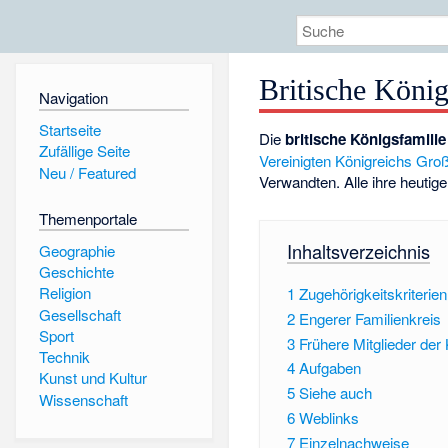
Britische König
Navigation
Startseite
Die
britische Königsfamilie
Zufällige Seite
Vereinigten Königreichs Groß
Neu / Featured
Verwandten. Alle ihre heuti
Themenportale
Inhaltsverzeichnis
Geographie
Geschichte
Religion
1
Zugehörigkeitskriterien
Gesellschaft
2
Engerer Familienkreis
Sport
3
Frühere Mitglieder der 
Technik
4
Aufgaben
Kunst und Kultur
5
Siehe auch
Wissenschaft
6
Weblinks
7
Einzelnachweise