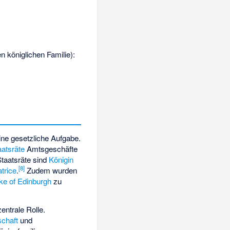
en königlichen Familie):
ine gesetzliche Aufgabe.
aatsräte
Amtsgeschäfte
taatsräte sind
Königin
[
8
]
trice
.
Zudem wurden
ke of Edinburgh
zu
zentrale Rolle.
schaft
und