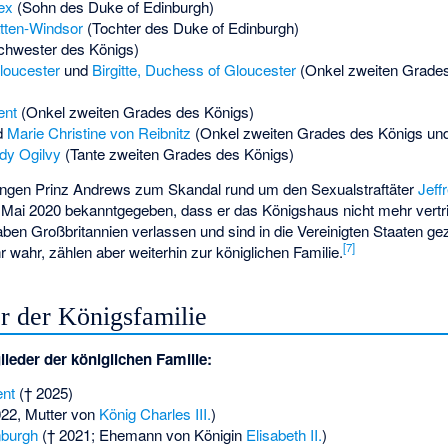
ex
(Sohn des Duke of Edinburgh)
tten-Windsor
(Tochter des Duke of Edinburgh)
hwester des Königs)
loucester
und
Birgitte, Duchess of Gloucester
(Onkel zweiten Grades
ent
(Onkel zweiten Grades des Königs)
d
Marie Christine von Reibnitz
(Onkel zweiten Grades des Königs und
dy Ogilvy
(Tante zweiten Grades des Königs)
gen Prinz Andrews zum Skandal rund um den Sexualstraftäter
Jeff
ai 2020 bekanntgegeben, dass er das Königshaus nicht mehr vertrit
ben Großbritannien verlassen und sind in die Vereinigten Staaten ge
[
7
]
r wahr, zählen aber weiterhin zur königlichen Familie.
r der Königsfamilie
lieder der königlichen Familie:
ent
(† 2025)
22, Mutter von
König Charles III.
)
nburgh
(† 2021; Ehemann von Königin
Elisabeth II.
)