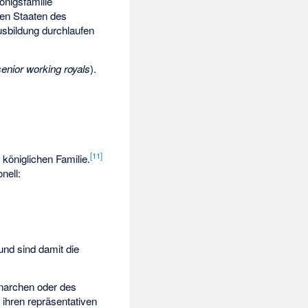
önigsfamilie
en Staaten des
usbildung durchlaufen
senior working royals
).
[
11
]
 königlichen Familie.
onell:
und sind damit die
onarchen oder des
 ihren repräsentativen