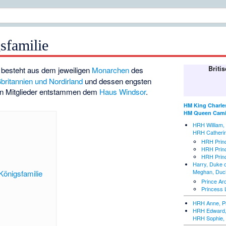
sfamilie
Briti
besteht aus dem jeweiligen
Monarchen
des
britannien und Nordirland
und dessen engsten
gen Mitglieder entstammen dem
Haus Windsor
.
HM King Charles 
HM Queen Cami
HRH William, 
HRH Catherin
HRH Prin
HRH Princ
HRH Princ
Harry, Duke 
Meghan, Duc
Königsfamilie
Prince Ar
Princess L
HRH Anne, Pr
HRH Edward,
HRH Sophie, 