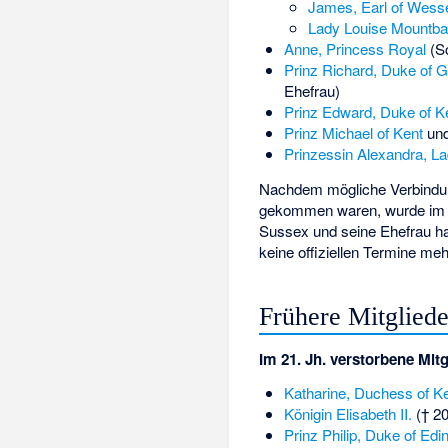
James, Earl of Wess
Lady Louise Mountba
Anne, Princess Royal
(Sc
Prinz Richard, Duke of G
Ehefrau)
Prinz Edward, Duke of K
Prinz Michael of Kent
un
Prinzessin Alexandra, La
Nachdem mögliche Verbindun
gekommen waren, wurde im M
Sussex und seine Ehefrau ha
keine offiziellen Termine meh
Frühere Mitgliede
Im 21. Jh. verstorbene Mitg
Katharine, Duchess of K
Königin Elisabeth II.
(† 20
Prinz Philip, Duke of Edi