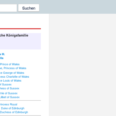
sche Königsfamilie
III.
lla
Prince of Wales
e, Princess of Wales
ce George of Wales
ess Charlotte of Wales
e Louis of Wales
of Sussex
hess of Sussex
chie of Sussex
ilibet of Sussex
incess Royal
 Duke of Edinburgh
Duchess of Edinburgh