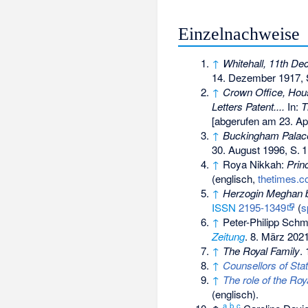
Einzelnachweise
↑
Whitehall, 11th D
14. Dezember 1917,
↑
Crown Office, Ho
Letters Patent....
In:
T
[abgerufen am 23. Apr
↑
Buckingham Palace
30. August 1996,
S.
1
↑
Roya Nikkah:
Princ
(englisch,
thetimes.c
↑
Herzogin Meghan b
ISSN
2195-1349
(
s
↑
Peter-Philipp Schm
Zeitung
. 8. März 2021
↑
The Royal Family
.
↑
Counsellors of Stat
↑
The role of the Roy
(englisch).
a
b
c