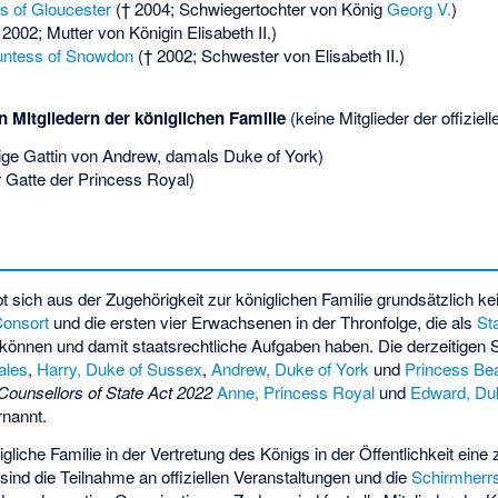
s of Gloucester
(† 2004; Schwiegertochter von König
Georg V.
)
2002; Mutter von Königin Elisabeth II.)
untess of Snowdon
(† 2002; Schwester von Elisabeth II.)
 Mitgliedern der königlichen Familie
(keine Mitglieder der offiziell
ge Gattin von Andrew, damals Duke of York)
 Gatte der Princess Royal)
t sich aus der Zugehörigkeit zur königlichen Familie grundsätzlich ke
Consort
und die ersten vier Erwachsenen in der Thronfolge, die als
St
önnen und damit staatsrechtliche Aufgaben haben. Die derzeitigen S
ales
,
Harry, Duke of Sussex
,
Andrew, Duke of York
und
Princess Bea
Counsellors of State Act 2022
Anne, Princess Royal
und
Edward, Du
rnannt.
gliche Familie in der Vertretung des Königs in der Öffentlichkeit eine 
sind die Teilnahme an offiziellen Veranstaltungen und die
Schirmherr