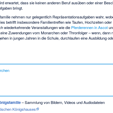
rd erwartet, dass sie keinen anderen Beruf ausüben oder einer Bes
Aufgaben bringt.
sfamilie nehmen nur gelegentlich Repräsentationsaufgaben wahr, wobe
ies betrifft insbesondere Familientreffen wie Taufen, Hochzeiten ode
lich wiederkehrende Veranstaltungen wie die
Pferderennen in Ascot
u
l keine Zuwendungen vom Monarchen oder Thronfolger – wenn, dann n
ehen in jungen Jahren in die Schule, durchlaufen eine Ausbildung od
archen
önigsfamilie
– Sammlung von Bildern, Videos und Audiodateien
ritischen Königshauses