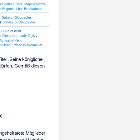
 Beatrice, Mrs. Mapelli Mozzi
 Eugenie, Mrs. Brooksbank
 Duke of Gloucester
, Duchess of Gloucester
 Duke of Kent
 Alexandra, Lady Ogilvy
ichael of Kent
istine, Princess Michael of
tel „Seine königliche
 dürfen. Gemäß diesen
n)
ngeheiratete Mitglieder
rtners erneut heiraten.