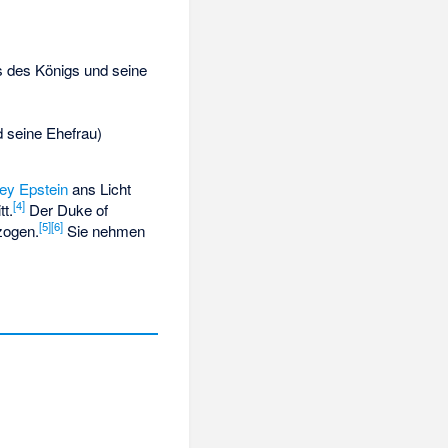
 des Königs und seine
 seine Ehefrau)
rey Epstein
ans Licht
[
4
]
t.
Der Duke of
[
5
]
[
6
]
zogen.
Sie nehmen