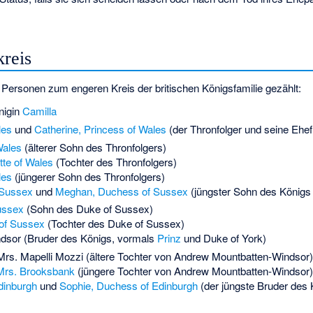
kreis
 Personen zum engeren Kreis der britischen Königsfamilie gezählt:
nigin
Camilla
les
und
Catherine, Princess of Wales
(der Thronfolger und seine Ehef
Wales
(älterer Sohn des Thronfolgers)
tte of Wales
(Tochter des Thronfolgers)
les
(jüngerer Sohn des Thronfolgers)
 Sussex
und
Meghan, Duchess of Sussex
(jüngster Sohn des Königs
ussex
(Sohn des Duke of Sussex)
t of Sussex
(Tochter des Duke of Sussex)
dsor
(Bruder des Königs, vormals
Prinz
und Duke of York)
Mrs. Mapelli Mozzi
(ältere Tochter von Andrew Mountbatten-Windsor)
 Mrs. Brooksbank
(jüngere Tochter von Andrew Mountbatten-Windsor)
dinburgh
und
Sophie, Duchess of Edinburgh
(der jüngste Bruder des 