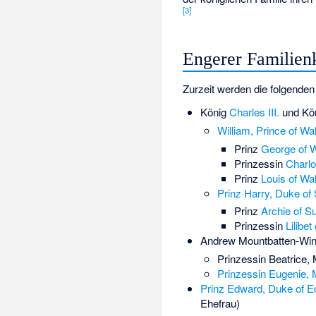
[
3
]
Engerer Familien
Zurzeit werden die folgenden
König
Charles III.
und Kö
William, Prince of Wa
Prinz
George of 
Prinzessin
Charlo
Prinz
Louis of Wa
Prinz Harry, Duke of
Prinz
Archie of S
Prinzessin
Lilibe
Andrew Mountbatten-Win
Prinzessin Beatrice, 
Prinzessin Eugenie,
Prinz Edward, Duke of E
Ehefrau)