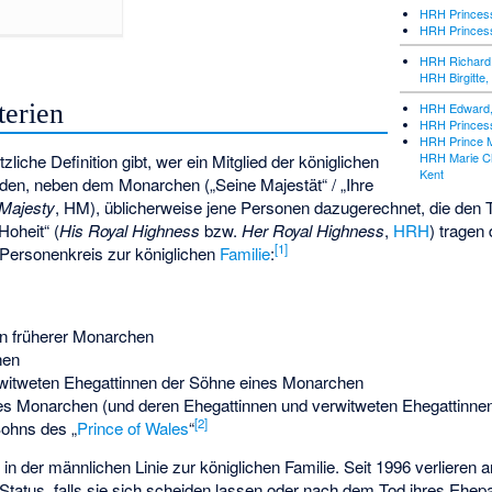
HRH Princess
HRH Princess
HRH Richard,
HRH Birgitte
terien
HRH Edward,
HRH Princess
HRH Prince M
HRH Marie Chr
liche Definition gibt, wer ein Mitglied der königlichen
Kent
erden, neben dem Monarchen („Seine Majestät“ / „Ihre
Majesty
, HM), üblicherweise jene Personen dazugerechnet, die den Ti
Hoheit“ (
His Royal Highness
bzw.
Her Royal Highness
,
HRH
) tragen
[
1
]
 Personenkreis zur königlichen
Familie
:
n früherer Monarchen
hen
rwitweten Ehegattinnen der Söhne eines Monarchen
nes Monarchen (und deren Ehegattinnen und verwitweten Ehegattinne
[
2
]
Sohns des „
Prince of Wales
“
 in der männlichen Linie zur königlichen Familie. Seit 1996 verlieren a
 Status, falls sie sich scheiden lassen oder nach dem Tod ihres Ehepa