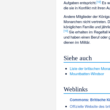
[
12
]
Aufgaben entspricht.
Es wi
die sie in Konflikt mit ihren 
Andere Mitglieder der König
Monarchen nicht vertreten. D
königlichen Familie und jähr
[
10
]
Sie erhalten im Regelfal
und haben einen Beruf oder g
dienen im Militär.
Siehe auch
Liste der britischen Mon
Mountbatten-Windsor
Weblinks
Commons
: Britische K
Offizielle Website des b