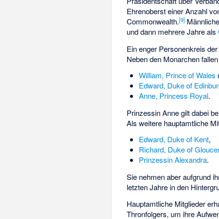
Präsidentschaft über Verbänd
Ehrenoberst
einer Anzahl von
[
9
]
Commonwealth.
Männliche 
und dann mehrere Jahre als
Ein enger Personenkreis der 
Neben den Monarchen fallen 
William, Prince of Wales
Edward, Duke of Edinbu
Anne, Princess Royal
.
Prinzessin Anne gilt dabei be
Als weitere hauptamtliche Mit
Edward, Duke of Kent
,
Richard, Duke of Glouce
Prinzessin Alexandra
.
Sie nehmen aber aufgrund ihr
letzten Jahre in den Hintergr
Hauptamtliche Mitglieder er
Thronfolgers, um ihre Aufwen