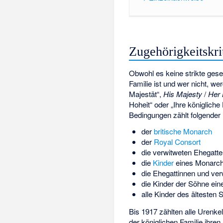
Zugehörigkeitskri
Obwohl es keine strikte gesetz
Familie ist und wer nicht, w
Majestät“,
His Majesty
/
Her 
Hoheit“ oder „Ihre königliche 
Bedingungen zählt folgender
der
britische Monarch
der
Royal Consort
die
verwitweten
Ehegatte
die
Kinder
eines Monarc
die Ehegattinnen und ve
die Kinder der Söhne ei
alle Kinder des ältesten 
Bis 1917 zählten alle Urenkel
der königlichen Familie ihren