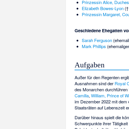
Prinzessin Alice, Duches
Elizabeth Bowes-Lyon
(† 
Prinzessin Margaret, Co
Geschiedene Ehegatten von
Sarah Ferguson
(ehemali
Mark Phillips
(ehemaliger
Aufgaben
Außer für den Regenten ergib
Ausnahmen sind der
Royal 
des Monarchen durchführen k
Camilla
,
William, Prince of W
im Dezember 2022 mit dem
Staatsräten auf Lebenszeit e
Darüber hinaus spielt die köni
Schwerpunkte ihrer Tätigkeit 