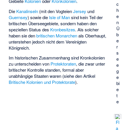
Gebiete
Kolonien
oder
Kronkolonien
.
c
h
Die
Kanalinseln
(mit den Vogteien
Jersey
und
e
Guernsey
) sowie die
Isle of Man
sind kein Teil der
n
britischen Überseegebiete, sondern haben den
Ü
speziellen Status des
Kronbesitzes
. Als solcher
b
haben sie den
britischen Monarchen
als Oberhaupt,
e
unterstehen jedoch nicht dem Vereinigten
r
Königreich.
s
Im historischen Zusammenhang sind Kronkolonien
e
zu unterscheiden von
Protektoraten
, die zwar unter
e
britischer Kontrolle standen, formal aber
g
unabhängige Staaten waren (siehe den Artikel
e
Britische Kolonien und Protektorate
).
bi
e
t
e
Fl
a