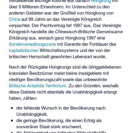
verbleibende wichtige Kolonie war danach
Hongkong
mit
über 5 Millionen Einwohnern. Im Unterschied zu den
anderen Gebieten war der Großteil von Hongkong von
China
auf 99 Jahre an das Vereinigte Königreich
verpachtet. Der Pachtvertrag lief 1997 aus. Das Vereinigte
Königreich handelte die
Chinesisch-Britische Gemeinsame
Erklärung
aus, wonach ganz Hongkong 1997 eine
Sonderverwaltungszone
mit Garantie der Fortdauer des
kapitalistischen
Wirtschaftssystems und der von der
britischen Herrschaft gewohnten Lebensart wurde.
Nach der Rückgabe Hongkongs sind die übriggebliebenen
kolonialen Besitztümer meist kleine Inselgebiete mit
niedriger Bevölkerungszahl sowie das unbewohnte
Britische Antarktis-Territorium
. Zu den Gründen, weshalb
diese Gebiete nicht ebenfalls die Unabhängigkeit erlangt
haben, zählen:
der fehlende Wunsch in der Bevölkerung nach
Unabhängigkeit,
die geringe Bevölkerung, die einen Erfolg als
souveräner Staat stark erschwert,
die Abhängigkeit von britischer Wirtschaftshilfe,