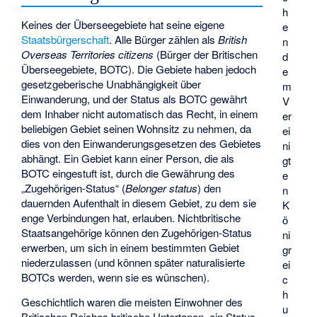
h
Keines der Überseegebiete hat seine eigene
e
Staatsbürgerschaft
. Alle Bürger zählen als
British
n
Overseas Territories citizens
(Bürger der Britischen
d
Überseegebiete, BOTC). Die Gebiete haben jedoch
e
gesetzgeberische Unabhängigkeit über
m
Einwanderung, und der Status als BOTC gewährt
V
dem Inhaber nicht automatisch das Recht, in einem
er
beliebigen Gebiet seinen Wohnsitz zu nehmen, da
ei
dies von den Einwanderungsgesetzen des Gebietes
ni
abhängt. Ein Gebiet kann einer Person, die als
gt
BOTC eingestuft ist, durch die Gewährung des
e
„Zugehörigen-Status“ (
Belonger status
) den
n
dauernden Aufenthalt in diesem Gebiet, zu dem sie
K
enge Verbindungen hat, erlauben. Nichtbritische
ö
Staatsangehörige können den Zugehörigen-Status
ni
erwerben, um sich in einem bestimmten Gebiet
gr
niederzulassen (und können später naturalisierte
ei
BOTCs werden, wenn sie es wünschen).
c
h
Geschichtlich waren die meisten Einwohner des
u
Britischen Reiches britische Untertanen, ein Status,