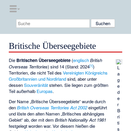
Britische Überseegebiete
Die
Britischen Überseegebiete
(
englisch
British
[
1
]
Overseas Territories
) sind 14 (Stand: 2024
)
L
Territorien, die nicht Teil des
Vereinigten Königreichs
a
Großbritannien und Nordirland
sind, aber unter
g
dessen
Souveränität
stehen. Sie liegen zum größten
e
Teil außerhalb
Europas
.
d
e
Der Name „Britische Überseegebiete“ wurde durch
r
den
British Overseas Territories Act 2002
eingeführt
B
und löste den alten Namen „Britisches abhängiges
ri
Gebiet“ ab, der mit dem
British Nationality Act 1981
ti
festgelegt worden war. Vor diesem hießen die
s