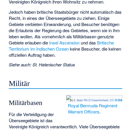
Vereinigten Königreich ihren Wohnsitz zu nehmen.
Jedoch haben britische Staatsbürger nicht automatisch das
Recht, in eines der Überseegebiete zu ziehen. Einige
Gebiete verbieten Einwanderung, und Besucher benötigen
die Erlaubnis der Regierung des Gebietes, wenn sie in ihm
leben wollen. Als vornehmlich als Militärbasen genutzte
Gebiete erlauben die
Insel Ascension
und das
Britische
Territorium im Indischen Ozean
keine Besucher, die keinen
offiziellen Auftrag haben.
Siehe auch
:
St. Helenischer Status
Militär
(c) I,
Seán Pòl Ó Creachmhaoil
,
CC BY-SA 2.5
Militärbasen
Royal Bermuda Regiment
Warrant Officers
.
Für die Verteidigung der
Überseegebiete ist das
Vereinigte Königreich verantwortlich. Viele Überseegebiete