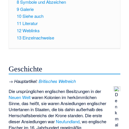
8
Symbole und Abzeichen
9
Galerie
10
Siehe auch
11
Literatur
12
Weblinks
13
Einzelnachweise
Geschichte
→
Hauptartikel
:
Britisches Weltreich
Die ursprünglichen englischen Besitzungen in der
D
Neuen Welt
waren Kolonien im herkömmlichen
e
Sinne, das heißt, sie waren Ansiedlungen englischer
n
Untertanen in Staaten, die bis dahin außerhalb des
k
Herrschaftsbereichs der Krone standen. Die erste
m
dieser Ansiedlungen war
Neufundland
, wo englische
al
Fischer im 16. Jahrhundert regelmäßig