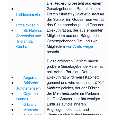
Die Regierung besteht aus einem
Gesetzgebenden Rat mit einem
Ersten Minister
(Chief Minister)
an
Falklandinseln
der Spitze. Ein Gouverneur vertritt
das Staatsoberhaupt und führt den
Pitcairninseln
Exekutivrat an, der aus ernannten
St. Helena,
Mitgliedern aus den Rängen des
Ascension und
Gesetzgebenden Rat und zwei
Tristan da
Mitgliedern
von Amts wegen
Cunha
besteht.
Diese größeren Gebiete haben
größere Gesetzgebende Räte mit
politischen Parteien. Der
Exekutivrat wird meist Kabinett
Anguilla
genannt und wird von einem
Chief
Britische
Minister
geleitet, der der Führer
Jungferninseln
der Mehrheitspartei im Parlament
Cayman
ist. Der Gouverneur übt weniger
Islands
Einfluss auf die inneren
Gibraltar
Angelegenheiten aus und
Montserrat
kümmert sich in der Hauptsache
Turks- und