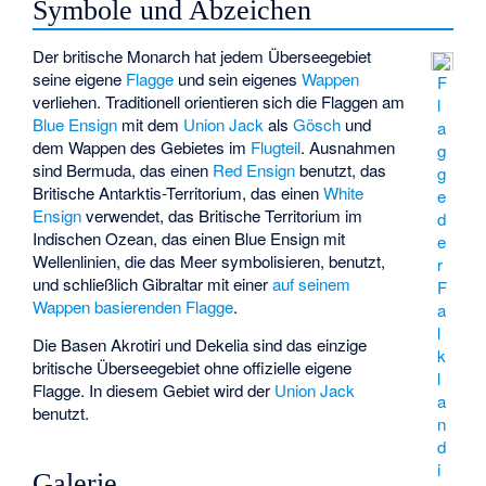
Symbole und Abzeichen
Der britische Monarch hat jedem Überseegebiet
seine eigene
Flagge
und sein eigenes
Wappen
F
verliehen. Traditionell orientieren sich die Flaggen am
l
Blue Ensign
mit dem
Union Jack
als
Gösch
und
a
dem Wappen des Gebietes im
Flugteil
. Ausnahmen
g
sind Bermuda, das einen
Red Ensign
benutzt, das
g
Britische Antarktis-Territorium, das einen
White
e
Ensign
verwendet, das Britische Territorium im
d
Indischen Ozean, das einen Blue Ensign mit
e
Wellenlinien, die das Meer symbolisieren, benutzt,
r
und schließlich Gibraltar mit einer
auf seinem
F
Wappen basierenden Flagge
.
a
l
Die Basen Akrotiri und Dekelia sind das einzige
k
britische Überseegebiet ohne offizielle eigene
l
Flagge. In diesem Gebiet wird der
Union Jack
a
benutzt.
n
d
i
Galerie