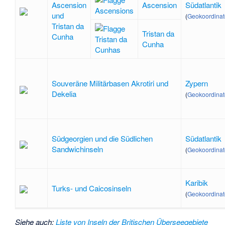
Ascension
Ascension
Südatlantik
und
(
Geokoordina
Tristan da
Tristan da
Cunha
Cunha
Souveräne Militärbasen Akrotiri und
Zypern
Dekelia
(
Geokoordina
Südgeorgien und die Südlichen
Südatlantik
Sandwichinseln
(
Geokoordina
Karibik
Turks- und Caicosinseln
(
Geokoordina
Siehe auch
:
Liste von Inseln der Britischen Überseegebiete