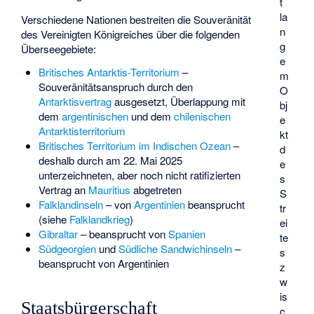
t
la
Verschiedene Nationen bestreiten die Souveränität
n
des Vereinigten Königreiches über die folgenden
g
Überseegebiete:
e
Britisches Antarktis-Territorium
–
m
Souveränitätsanspruch durch den
O
Antarktisvertrag
ausgesetzt, Überlappung mit
bj
dem
argentinischen
und dem
chilenischen
e
Antarktisterritorium
kt
Britisches Territorium im Indischen Ozean
–
d
deshalb durch am 22. Mai 2025
e
unterzeichneten, aber noch nicht ratifizierten
s
Vertrag an
Mauritius
abgetreten
S
Falklandinseln
– von
Argentinien
beansprucht
tr
(siehe
Falklandkrieg
)
ei
Gibraltar
– beansprucht von
Spanien
te
Südgeorgien
und
Südliche Sandwichinseln
–
s
beansprucht von Argentinien
z
w
is
Staatsbürgerschaft
c