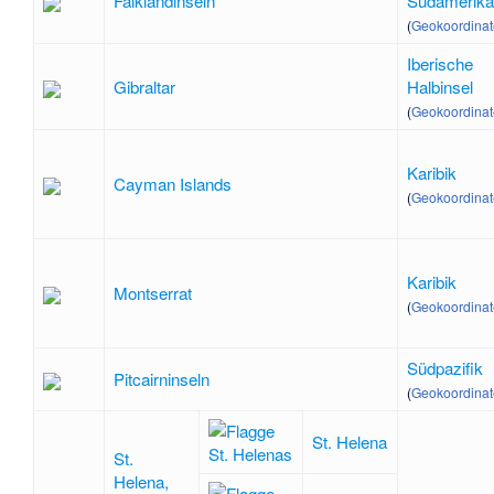
Falklandinseln
Südamerika
(
Geokoordina
Iberische
Gibraltar
Halbinsel
(
Geokoordina
Karibik
Cayman Islands
(
Geokoordina
Karibik
Montserrat
(
Geokoordina
Südpazifik
Pitcairninseln
(
Geokoordina
St. Helena
St.
Helena,