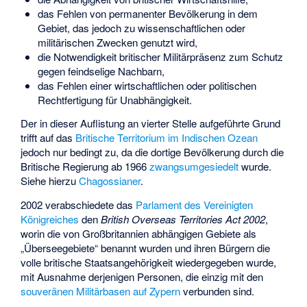
das Fehlen von permanenter Bevölkerung in dem
Gebiet, das jedoch zu wissenschaftlichen oder
militärischen Zwecken genutzt wird,
die Notwendigkeit britischer Militärpräsenz zum Schutz
gegen feindselige Nachbarn,
das Fehlen einer wirtschaftlichen oder politischen
Rechtfertigung für Unabhängigkeit.
Der in dieser Auflistung an vierter Stelle aufgeführte Grund
trifft auf das
Britische Territorium im Indischen Ozean
jedoch nur bedingt zu, da die dortige Bevölkerung durch die
Britische Regierung ab 1966
zwangsumgesiedelt
wurde.
Siehe hierzu
Chagossianer
.
2002 verabschiedete das
Parlament des Vereinigten
Königreiches
den
British Overseas Territories Act 2002
,
worin die von Großbritannien abhängigen Gebiete als
„Überseegebiete“ benannt wurden und ihren Bürgern die
volle britische Staatsangehörigkeit wiedergegeben wurde,
mit Ausnahme derjenigen Personen, die einzig mit den
souveränen Militärbasen auf Zypern
verbunden sind.