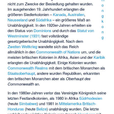
nicht zum Zwecke der Besiedlung gehalten wurden.
o
Im ausgehenden 19. Jahrhundert erlangten die
n
größeren Siedlerkolonien –
Kanada
,
Australien
,
g
Neuseeland
und
Südafrika
– ein größeres Maß an
k
Unabhängigkeit. In den 1920er-Jahren erhielten sie
o
den Status von
Dominions
und durch das
Statut von
n
Westminster (1931)
fast vollständige
g
gesetzgeberische Unabhängigkeit. Nach dem
Zweiten Weltkrieg
wandelte sich das Reich
allmählich in den
Commonwealth of Nations
um, und die
meisten britischen Kolonien in Afrika, Asien und der
Karibik
erlangten die Unabhängigkeit. Einige Kolonien wurden
Commonwealth Realms
mit dem britischen Monarchen als
Staatsoberhaupt
, andere wurden Republiken, erkannten
den britischen Monarchen aber als
Oberhaupt des
Commonwealth
an.
In den 1980er-Jahren verlor das Vereinigte Königreich seine
letzten Festlandkolonien, als 1980 in Afrika
Südrhodesien
(heute
Simbabwe
) und 1981 in
Mittelamerika
Britisch-
Honduras
(heute
Belize
) unabhängig wurden. Die letzte