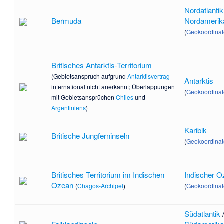
Nordatlantik
Bermuda
Nordamerik
(
Geokoordina
Britisches Antarktis-Territorium
(Gebietsanspruch aufgrund
Antarktisvertrag
Antarktis
international nicht anerkannt; Überlappungen
(
Geokoordina
mit Gebietsansprüchen
Chiles
und
Argentiniens
)
Karibik
Britische Jungferninseln
(
Geokoordina
Britisches Territorium im Indischen
Indischer 
Ozean
(
Chagos-Archipel
)
(
Geokoordina
Südatlantik