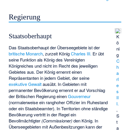
Regierung
Staatsoberhaupt
K
ö
Das Staatsoberhaupt der Überseegebiete ist der
ni
britische Monarch
, zurzeit König
Charles III.
Er übt
g
seine Funktion als König des Vereinigten
C
Königreiches und nicht im Recht des jeweiligen
h
Gebietes aus. Der König ernennt einen
a
Repräsentanten in jedem Gebiet, der seine
rl
exekutive Gewalt
ausübt. In Gebieten mit
e
permanenter Bevölkerung ernennt er auf Vorschlag
s
der Britischen Regierung einen
Gouverneur
II
(normalerweise ein ranghoher Offizier im Ruhestand
I.
oder ein Staatsbeamter). In Territorien ohne ständige
,
Bevölkerung vertritt in der Regel ein
S
Bevollmächtigter
(Commissioner)
den König. In
t
Überseegebieten mit Außenbesitzungen kann der
a