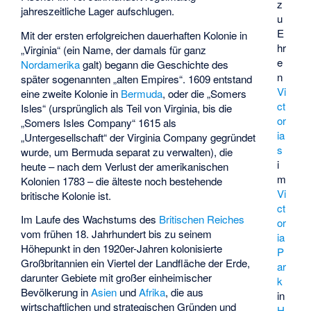
z
jahreszeitliche Lager aufschlugen.
u
E
Mit der ersten erfolgreichen dauerhaften Kolonie in
hr
„Virginia“ (ein Name, der damals für ganz
e
Nordamerika
galt) begann die Geschichte des
n
später sogenannten „alten Empires“. 1609 entstand
Vi
eine zweite Kolonie in
Bermuda
, oder die „Somers
ct
Isles“ (ursprünglich als Teil von Virginia, bis die
or
„Somers Isles Company“ 1615 als
ia
„Untergesellschaft“ der Virginia Company gegründet
s
wurde, um Bermuda separat zu verwalten), die
i
heute – nach dem Verlust der amerikanischen
m
Kolonien 1783 – die älteste noch bestehende
Vi
britische Kolonie ist.
ct
Im Laufe des Wachstums des
Britischen Reiches
or
vom frühen 18. Jahrhundert bis zu seinem
ia
Höhepunkt in den 1920er-Jahren kolonisierte
P
Großbritannien ein Viertel der Landfläche der Erde,
ar
darunter Gebiete mit großer einheimischer
k
Bevölkerung in
Asien
und
Afrika
, die aus
in
wirtschaftlichen und strategischen Gründen und
H