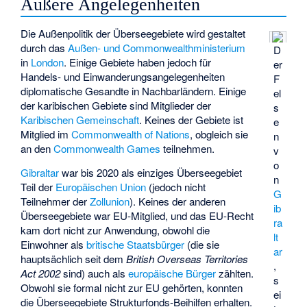
Äußere Angelegenheiten
Die Außenpolitik der Überseegebiete wird gestaltet
durch das
Außen- und Commonwealthministerium
D
in
London
. Einige Gebiete haben jedoch für
er
Handels- und Einwanderungsangelegenheiten
F
diplomatische Gesandte in Nachbarländern. Einige
el
der karibischen Gebiete sind Mitglieder der
s
Karibischen Gemeinschaft
. Keines der Gebiete ist
e
Mitglied im
Commonwealth of Nations
, obgleich sie
n
an den
Commonwealth Games
teilnehmen.
v
o
Gibraltar
war bis 2020 als einziges Überseegebiet
n
Teil der
Europäischen Union
(jedoch nicht
G
Teilnehmer der
Zollunion
). Keines der anderen
ib
Überseegebiete war EU-Mitglied, und das EU-Recht
ra
kam dort nicht zur Anwendung, obwohl die
lt
Einwohner als
britische Staatsbürger
(die sie
ar
hauptsächlich seit dem
British Overseas Territories
,
Act 2002
sind) auch als
europäische Bürger
zählten.
s
Obwohl sie formal nicht zur EU gehörten, konnten
ei
die Überseegebiete Strukturfonds-Beihilfen erhalten.