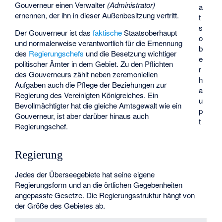
Gouverneur einen Verwalter
(Administrator)
a
ernennen, der ihn in dieser Außenbesitzung vertritt.
t
s
Der Gouverneur ist das
faktische
Staatsoberhaupt
o
und normalerweise verantwortlich für die Ernennung
b
des
Regierungschefs
und die Besetzung wichtiger
e
politischer Ämter in dem Gebiet. Zu den Pflichten
r
des Gouverneurs zählt neben zeremoniellen
h
Aufgaben auch die Pflege der Beziehungen zur
a
Regierung des Vereinigten Königreiches. Ein
u
Bevollmächtigter hat die gleiche Amtsgewalt wie ein
p
Gouverneur, ist aber darüber hinaus auch
t
Regierungschef.
Regierung
Jedes der Überseegebiete hat seine eigene
Regierungsform und an die örtlichen Gegebenheiten
angepasste Gesetze. Die Regierungsstruktur hängt von
der Größe des Gebietes ab.