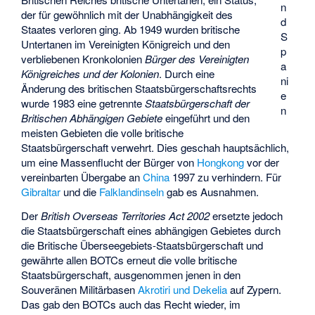
n
der für gewöhnlich mit der Unabhängigkeit des
d
Staates verloren ging. Ab 1949 wurden britische
S
Untertanen im Vereinigten Königreich und den
p
verbliebenen Kronkolonien
Bürger des Vereinigten
a
Königreiches und der Kolonien
. Durch eine
ni
Änderung des britischen Staatsbürgerschaftsrechts
e
wurde 1983 eine getrennte
Staatsbürgerschaft der
n
Britischen Abhängigen Gebiete
eingeführt und den
meisten Gebieten die volle britische
Staatsbürgerschaft verwehrt. Dies geschah hauptsächlich,
um eine Massenflucht der Bürger von
Hongkong
vor der
vereinbarten Übergabe an
China
1997 zu verhindern. Für
Gibraltar
und die
Falklandinseln
gab es Ausnahmen.
Der
British Overseas Territories Act 2002
ersetzte jedoch
die Staatsbürgerschaft eines abhängigen Gebietes durch
die Britische Überseegebiets-Staatsbürgerschaft und
gewährte allen BOTCs erneut die volle britische
Staatsbürgerschaft, ausgenommen jenen in den
Souveränen Militärbasen
Akrotiri und Dekelia
auf Zypern.
Das gab den BOTCs auch das Recht wieder, im