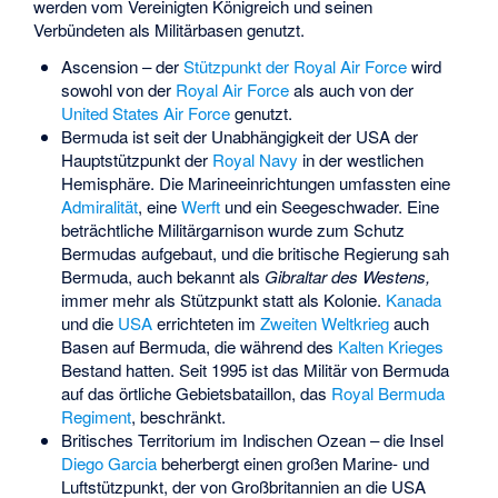
werden vom Vereinigten Königreich und seinen
Verbündeten als Militärbasen genutzt.
Ascension – der
Stützpunkt der Royal Air Force
wird
sowohl von der
Royal Air Force
als auch von der
United States Air Force
genutzt.
Bermuda ist seit der Unabhängigkeit der USA der
Hauptstützpunkt der
Royal Navy
in der westlichen
Hemisphäre. Die Marineeinrichtungen umfassten eine
Admiralität
, eine
Werft
und ein Seegeschwader. Eine
beträchtliche Militärgarnison wurde zum Schutz
Bermudas aufgebaut, und die britische Regierung sah
Bermuda, auch bekannt als
Gibraltar des Westens,
immer mehr als Stützpunkt statt als Kolonie.
Kanada
und die
USA
errichteten im
Zweiten Weltkrieg
auch
Basen auf Bermuda, die während des
Kalten Krieges
Bestand hatten. Seit 1995 ist das Militär von Bermuda
auf das örtliche Gebietsbataillon, das
Royal Bermuda
Regiment
, beschränkt.
Britisches Territorium im Indischen Ozean – die Insel
Diego Garcia
beherbergt einen großen Marine- und
Luftstützpunkt, der von Großbritannien an die USA