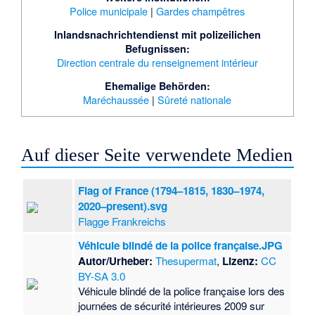
Police municipale
|
Gardes champêtres
Inlandsnachrichtendienst mit polizeilichen
Befugnissen:
Direction centrale du renseignement intérieur
Ehemalige Behörden:
Maréchaussée
|
Sûreté nationale
Auf dieser Seite verwendete Medien
Flag of France (1794–1815, 1830–1974,
2020–present).svg
Flagge Frankreichs
Véhicule blindé de la police française.JPG
Autor/Urheber:
Thesupermat
,
Lizenz:
CC
BY-SA 3.0
Véhicule blindé de la police française lors des
journées de sécurité intérieures 2009 sur