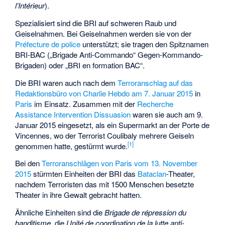
l’Intérieur
).
Spezialisiert sind die BRI auf schweren Raub und
Geiselnahmen. Bei Geiselnahmen werden sie von der
Préfecture de police
unterstützt; sie tragen den Spitznamen
BRI-BAC („Brigade Anti-Commando“ Gegen-Kommando-
Brigaden) oder „BRI en formation BAC“.
Die BRI waren auch nach dem
Terroranschlag auf das
Redaktionsbüro von Charlie Hebdo am 7. Januar 2015
in
Paris
im Einsatz. Zusammen mit der
Recherche
Assistance Intervention Dissuasion
waren sie auch am 9.
Januar 2015 eingesetzt, als ein Supermarkt an der
Porte de
Vincennes
, wo der Terrorist Coulibaly mehrere Geiseln
[1]
genommen hatte, gestürmt wurde.
Bei den
Terroranschlägen von Paris vom 13. November
2015
stürmten Einheiten der BRI das
Bataclan
-Theater,
nachdem Terroristen das mit 1500 Menschen besetzte
Theater in ihre Gewalt gebracht hatten.
Ähnliche Einheiten sind die
Brigade de répression du
banditisme
, die
Unité de coordination de la lutte anti-