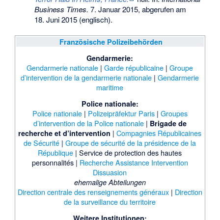
Business Times.
7. Januar 2015,
abgerufen am
18. Juni 2015
(englisch).
Französische Polizeibehörden
Gendarmerie:
Gendarmerie nationale
|
Garde républicaine
|
Groupe
d’intervention de la gendarmerie nationale
|
Gendarmerie
maritime
Police nationale:
Police nationale
|
Polizeipräfektur Paris
|
Groupes
d’intervention de la Police nationale
|
Brigade de
|
Compagnies Républicaines
recherche et d’intervention
de Sécurité
|
Groupe de sécurité de la présidence de la
République
|
Service de protection des hautes
personnalités
|
Recherche Assistance Intervention
Dissuasion
ehemalige Abteilungen
Direction centrale des renseignements généraux
|
Direction
de la surveillance du territoire
Weitere Institutionen: