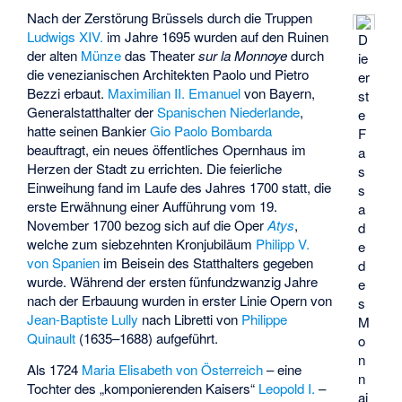
Nach der Zerstörung Brüssels durch die Truppen
Ludwigs XIV.
im Jahre 1695 wurden auf den Ruinen
D
der alten
Münze
das Theater
sur la Monnoye
durch
ie
die venezianischen Architekten
Paolo
und
Pietro
er
Bezzi
erbaut.
Maximilian II. Emanuel
von Bayern,
st
Generalstatthalter der
Spanischen Niederlande
,
e
hatte seinen Bankier
Gio Paolo Bombarda
F
beauftragt, ein neues öffentliches Opernhaus im
a
Herzen der Stadt zu errichten. Die feierliche
s
Einweihung fand im Laufe des Jahres 1700 statt, die
s
erste Erwähnung einer Aufführung vom 19.
a
November 1700 bezog sich auf die Oper
Atys
,
d
welche zum siebzehnten Kronjubiläum
Philipp V.
e
von Spanien
im Beisein des Statthalters gegeben
d
wurde. Während der ersten fünfundzwanzig Jahre
e
nach der Erbauung wurden in erster Linie Opern von
s
Jean-Baptiste Lully
nach Libretti von
Philippe
M
Quinault
(1635–1688) aufgeführt.
o
n
Als 1724
Maria Elisabeth von Österreich
– eine
n
Tochter des „komponierenden Kaisers“
Leopold I.
–
ai