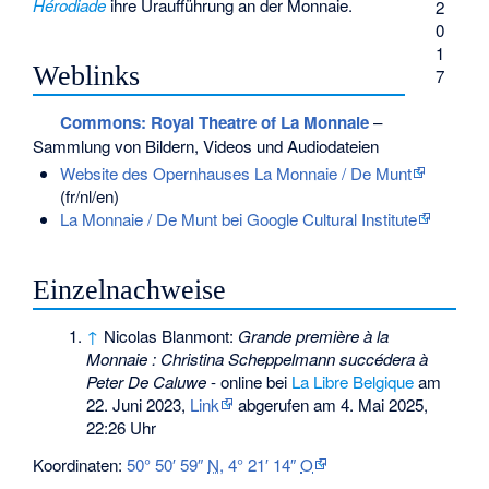
Hérodiade
ihre Uraufführung an der Monnaie.
2
0
1
Weblinks
7
Commons
: Royal Theatre of La Monnaie
–
Sammlung von Bildern, Videos und Audiodateien
Website des Opernhauses La Monnaie / De Munt
(fr/nl/en)
La Monnaie / De Munt bei Google Cultural Institute
Einzelnachweise
↑
Nicolas Blanmont:
Grande première à la
Monnaie : Christina Scheppelmann succédera à
Peter De Caluwe
- online bei
La Libre Belgique
am
22. Juni 2023,
Link
abgerufen am 4. Mai 2025,
22:26 Uhr
Koordinaten:
50° 50′ 59″
N
,
4° 21′ 14″
O