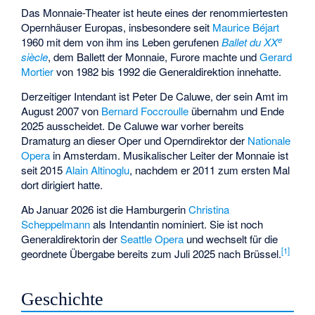
Das Monnaie-Theater ist heute eines der renommiertesten
Opernhäuser Europas, insbesondere seit
Maurice Béjart
e
1960 mit dem von ihm ins Leben gerufenen
Ballet du XX
siècle
, dem Ballett der Monnaie, Furore machte und
Gerard
Mortier
von 1982 bis 1992 die Generaldirektion innehatte.
Derzeitiger Intendant ist
Peter De Caluwe
, der sein Amt im
August 2007 von
Bernard Foccroulle
übernahm und Ende
2025 ausscheidet. De Caluwe war vorher bereits
Dramaturg an dieser Oper und Operndirektor der
Nationale
Opera
in Amsterdam. Musikalischer Leiter der Monnaie ist
seit 2015
Alain Altinoglu
, nachdem er 2011 zum ersten Mal
dort dirigiert hatte.
Ab Januar 2026 ist die Hamburgerin
Christina
Scheppelmann
als Intendantin nominiert. Sie ist noch
Generaldirektorin der
Seattle Opera
und wechselt für die
[
1
]
geordnete Übergabe bereits zum Juli 2025 nach Brüssel.
Geschichte