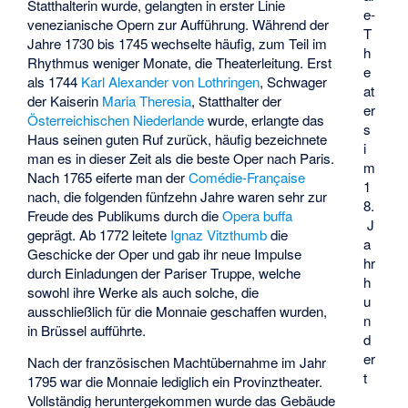
Statthalterin wurde, gelangten in erster Linie
e-
venezianische Opern zur Aufführung. Während der
T
Jahre 1730 bis 1745 wechselte häufig, zum Teil im
h
Rhythmus weniger Monate, die Theaterleitung. Erst
e
als 1744
Karl Alexander von Lothringen
, Schwager
at
der Kaiserin
Maria Theresia
, Statthalter der
er
Österreichischen Niederlande
wurde, erlangte das
s
Haus seinen guten Ruf zurück, häufig bezeichnete
i
man es in dieser Zeit als die beste Oper nach Paris.
m
Nach 1765 eiferte man der
Comédie-Française
1
nach, die folgenden fünfzehn Jahre waren sehr zur
8.
Freude des Publikums durch die
Opera buffa
J
geprägt. Ab 1772 leitete
Ignaz Vitzthumb
die
a
Geschicke der Oper und gab ihr neue Impulse
hr
durch Einladungen der Pariser Truppe, welche
h
sowohl ihre Werke als auch solche, die
u
ausschließlich für die Monnaie geschaffen wurden,
n
in Brüssel aufführte.
d
er
Nach der französischen Machtübernahme im Jahr
t
1795 war die Monnaie lediglich ein Provinztheater.
Vollständig heruntergekommen wurde das Gebäude