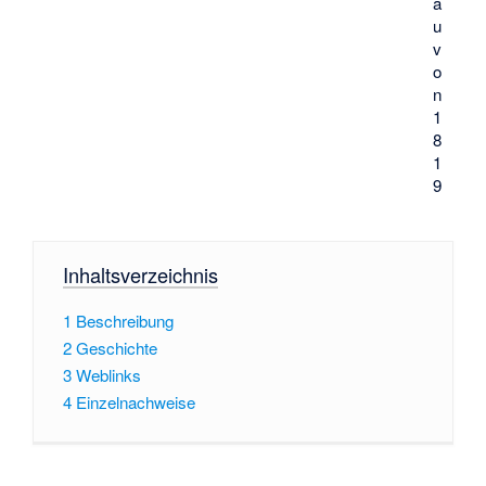
a
u
v
o
n
1
8
1
9
Inhaltsverzeichnis
1
Beschreibung
2
Geschichte
3
Weblinks
4
Einzelnachweise