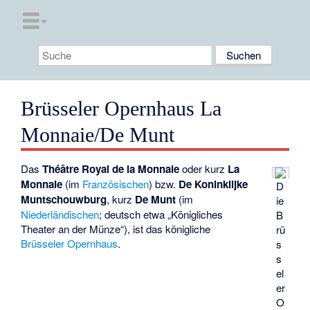
Brüsseler Opernhaus La
Monnaie/De Munt
Das
Théâtre Royal de la Monnaie
oder kurz
La
Monnaie
(im
Französischen
) bzw.
De Koninklijke
D
Muntschouwburg
, kurz
De Munt
(im
ie
Niederländischen
; deutsch etwa „Königliches
B
Theater an der Münze“), ist das königliche
rü
Brüsseler
Opernhaus
.
s
s
el
er
O