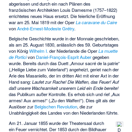
abgerissen und durch ein nach Plänen des
französischen Architekten
Louis Damesme
(1757–1822)
errichtetes neues Haus ersetzt. Die feierliche Eröffnung
war am 25. Mai 1819 mit der Oper
La caravane du Caire
von
André-Ernest-Modeste Grétry
.
Belgische Geschichte wurde in der Monnaie geschrieben,
als am 25. August 1830, anlässlich des 59. Geburtstages
von König
Wilhelm I.
der Niederlande die Oper
La muette
de Portici
von
Daniel-François-Esprit Auber
gegeben
wurde. Bereits durch das Duett „Amour sacré de la patrie“
(„Heilige Liebe zum Vaterland“) angeheizt, geriet nach der
Arie des Masaniello, der im dritten Akt mit einer Axt in der
Hand sang:
Laufet zur Rache! Die Waffen, das Feuer! Auf
daß unsere Wachsamkeit unserem Leid ein Ende bereite!
das Publikum außer Kontrolle. Es erhob sich und rief „Aux
armes! Aux armes!“ („Zu den Waffen!“). Dies gilt als der
Auslöser zur
Belgischen Revolution
, die zur
Unabhängigkeit des Landes von den Niederlanden führte.
Am 21. Januar 1855 wurde der Theatersaal durch
ein Feuer vernichtet. Der 1853 durch den Bildhauer
D