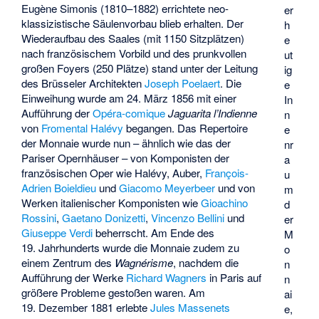
Eugène Simonis
(1810–1882) errichtete neo-
er
klassizistische Säulenvorbau blieb erhalten. Der
h
Wiederaufbau des Saales (mit 1150 Sitzplätzen)
e
nach französischem Vorbild und des prunkvollen
ut
großen Foyers (250 Plätze) stand unter der Leitung
ig
des Brüsseler Architekten
Joseph Poelaert
. Die
e
Einweihung wurde am 24. März 1856 mit einer
In
Aufführung der
Opéra-comique
Jaguarita l’Indienne
n
von
Fromental Halévy
begangen. Das Repertoire
e
der Monnaie wurde nun – ähnlich wie das der
nr
Pariser Opernhäuser – von Komponisten der
a
französischen Oper wie Halévy, Auber,
François-
u
Adrien Boieldieu
und
Giacomo Meyerbeer
und von
m
Werken italienischer Komponisten wie
Gioachino
d
Rossini
,
Gaetano Donizetti
,
Vincenzo Bellini
und
er
Giuseppe Verdi
beherrscht. Am Ende des
M
19. Jahrhunderts wurde die Monnaie zudem zu
o
einem Zentrum des
Wagnérisme
, nachdem die
n
Aufführung der Werke
Richard Wagners
in Paris auf
n
größere Probleme gestoßen waren. Am
ai
19. Dezember 1881 erlebte
Jules Massenets
e,