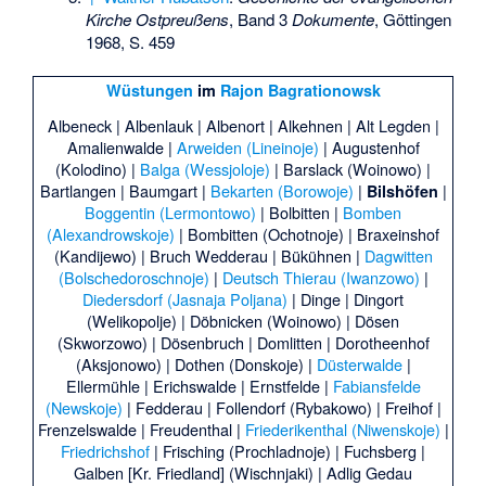
Kirche Ostpreußens
, Band 3
Dokumente
, Göttingen
1968, S. 459
Wüstungen
im
Rajon Bagrationowsk
Albeneck
|
Albenlauk
|
Albenort
|
Alkehnen
|
Alt Legden
|
Amalienwalde
|
Arweiden (Lineinoje)
|
Augustenhof
(Kolodino)
|
Balga (Wessjoloje)
|
Barslack (Woinowo)
|
Bartlangen
|
Baumgart
|
Bekarten (Borowoje)
|
|
Bilshöfen
Boggentin (Lermontowo)
|
Bolbitten
|
Bomben
(Alexandrowskoje)
|
Bombitten (Ochotnoje)
|
Braxeinshof
(Kandijewo)
|
Bruch Wedderau
|
Bükühnen
|
Dagwitten
(Bolschedoroschnoje)
|
Deutsch Thierau (Iwanzowo)
|
Diedersdorf (Jasnaja Poljana)
|
Dinge
|
Dingort
(Welikopolje)
|
Döbnicken (Woinowo)
|
Dösen
(Skworzowo)
|
Dösenbruch
|
Domlitten
|
Dorotheenhof
(Aksjonowo)
|
Dothen (Donskoje)
|
Düsterwalde
|
Ellermühle
|
Erichswalde
|
Ernstfelde
|
Fabiansfelde
(Newskoje)
|
Fedderau
|
Follendorf (Rybakowo)
|
Freihof
|
Frenzelswalde
|
Freudenthal
|
Friederikenthal (Niwenskoje)
|
Friedrichshof
|
Frisching (Prochladnoje)
|
Fuchsberg
|
Galben [Kr. Friedland] (Wischnjaki)
|
Adlig Gedau