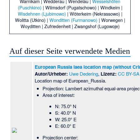
Warnikam
|
Wedderau
|
Wendelau
|
Wesselshöfen
(Puschkino)
|
Wilmsdorf (Pugatschowo)
|
Windkeim
|
Wisdehnen (Ljubimowo)
|
Wöterkeim (Nekrassowo)
|
Wolitta (Utkino)
|
Wonditten (Furmanowo)
|
Worwegen
|
Woyditten
|
Zufriedenheit
|
Zwangshof (Lugowoje)
Auf dieser Seite verwendete Medien
European Russia laea location map (without Cr
Autor/Urheber:
Uwe Dedering
,
Lizenz:
CC BY-SA 
Location map of European_Russia.
Projection: Lambert azimuthal equal-area project
Area of interest:
N: 75.0° N
S: 40.0° N
W: 25.0° E
E: 60.0° E
Projection center: