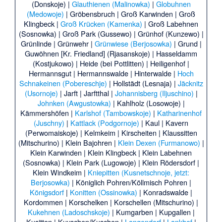
(Donskoje)
|
Glauthienen (Malinowka)
|
Globuhnen
(Medowoje)
|
Gröbensbruch
|
Groß Karwinden
|
Groß
Klingbeck
|
Groß Krücken (Kamenka)
|
Groß Labehnen
(Sosnowka)
|
Groß Park (Gussewo)
|
Grünhof (Kunzewo)
|
Grünlinde
|
Grünwehr
|
Grünwiese (Berjosowka)
|
Grund
|
Guwöhnen [Kr. Friedland] (Rjasanskoje)
|
Hasseldamm
(Kostjukowo)
|
Heide (bei Pottlitten)
|
Heiligenhof
|
Hermannsgut
|
Hermannswalde
|
Hinterwalde
|
Hoch
Schnakeinen (Pobereschje)
|
Hollstädt (Lesnaja)
|
Jäcknitz
(Usornoje)
|
Jarft
|
Jarftthal
|
Johannisberg (Iljuschino)
|
Johnken (Awgustowka)
|
Kahlholz (Losowoje)
|
Kämmershöfen
|
Karlshof (Tambowskoje)
|
Katharinenhof
(Juschny)
|
Kattlack (Podgornoje)
|
Kaul
|
Kavern
(Perwomaiskoje)
|
Kelmkeim
|
Kirscheiten
|
Klaussitten
(Mitschurino)
|
Klein Bajohren
|
Klein Dexen (Furmanowo)
|
Klein Karwinden
|
Klein Klingbeck
|
Klein Labehnen
(Sosnowka)
|
Klein Park (Lugowoje)
|
Klein Rödersdorf
|
Klein Windkeim
|
Kniepitten (Kusnetschnoje, jetzt:
Berjosowka)
|
Königlich Pohren/Köllmisch Pohren
|
Königsdorf
|
Konitten (Ossinowka)
|
Konradswalde
|
Kordommen
|
Korschelken
|
Korschellen (Mitschurino)
|
Kukehnen (Ladoschskoje)
|
Kumgarben
|
Kupgallen
|
Kusitten
|
Kuyschen/Kuschen
|
Langendorf
|
Lankhof
|