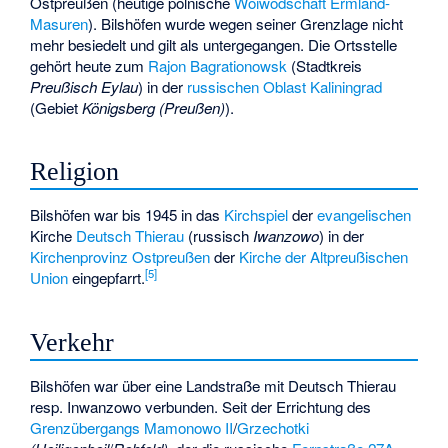
Ostpreußen (heutige polnische
Woiwodschaft Ermland-
Masuren
). Bilshöfen wurde wegen seiner Grenzlage nicht
mehr besiedelt und gilt als untergegangen. Die Ortsstelle
gehört heute zum
Rajon Bagrationowsk
(Stadtkreis
Preußisch Eylau
) in der
russischen
Oblast Kaliningrad
(Gebiet
Königsberg (Preußen)
).
Religion
Bilshöfen war bis 1945 in das
Kirchspiel
der
evangelischen
Kirche
Deutsch Thierau
(russisch
Iwanzowo
) in der
Kirchenprovinz Ostpreußen
der
Kirche der Altpreußischen
[
5
]
Union
eingepfarrt.
Verkehr
Bilshöfen war über eine Landstraße mit Deutsch Thierau
resp. Inwanzowo verbunden. Seit der Errichtung des
Grenzübergangs
Mamonowo II
/
Grzechotki