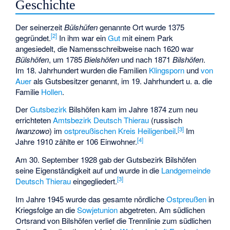
Geschichte
Der seinerzeit
Bülshüfen
genannte Ort wurde 1375
[
2
]
gegründet.
In ihm war ein
Gut
mit einem Park
angesiedelt, die Namensschreibweise nach 1620 war
Bülshöfen
, um 1785
Bielshöfen
und nach 1871
Bilshöfen
.
Im 18. Jahrhundert wurden die Familien
Klingsporn
und
von
Auer
als Gutsbesitzer genannt, im 19. Jahrhundert u. a. die
Familie
Hollen
.
Der
Gutsbezirk
Bilshöfen kam im Jahre 1874 zum neu
errichteten
Amtsbezirk
Deutsch Thierau
(russisch
[
3
]
Iwanzowo
) im
ostpreußischen
Kreis Heiligenbeil
.
Im
[
4
]
Jahre 1910 zählte er 106 Einwohner.
Am 30. September 1928 gab der Gutsbezirk Bilshöfen
seine Eigenständigkeit auf und wurde in die
Landgemeinde
[
3
]
Deutsch Thierau
eingegliedert.
Im Jahre 1945 wurde das gesamte nördliche
Ostpreußen
in
Kriegsfolge an die
Sowjetunion
abgetreten. Am südlichen
Ortsrand von Bilshöfen verlief die Trennlinie zum südlichen