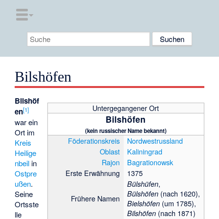
Bilshöfen
Bilshöf
Untergegangener Ort
[
1
]
en
Bilshöfen
war ein
(kein russischer Name bekannt)
Ort im
Föderationskreis
Nordwestrussland
Kreis
Oblast
Kaliningrad
Heilige
Rajon
Bagrationowsk
nbeil
in
Erste Erwähnung
1375
Ostpre
,
ußen
.
Bülshüfen
(nach 1620),
Bülshöfen
Seine
Frühere Namen
(um 1785),
Bielshöfen
Ortsste
(nach 1871)
Bilshöfen
lle