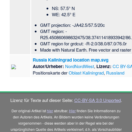
NS: 57.5° N
WE: 42.5° E
GMT projection: -JA42.5/57.5/20c
GMT region: -
R25.450860698632475/38.37411418933942/86
GMT region for grdcut: -R-2.0/38.0/87.0/76.0r
Made with Natural Earth. Free vector and raste
Russia Kaliningrad location map.svg
Autor/Urheber:
NordNordWest
,
Lizenz:
CC BY-SA
Positionskarte der
Oblast Kaliningrad
,
Russland
Lizenz für Texte auf dieser Seite:
CC-BY-SA 3.0 Unported
.
Der original-Artikel ist
hier
abrufbar.
Hier
finden Sie Informationen zu
den Autoren des Artikels. An Bildern wurden keine Veränderungen
vorgenommen - diese werden aber in der Regel wie bei der
ursprünglichen Quelle des Artikels verkleinert, d.h. als Vorschaubilder