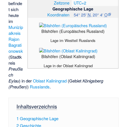
Zeitzone
UTC+2
befinde
Geographische Lage
t sich
Koordinaten
54° 25′
N
,
20° 4′
O
heute
im
Munizip
Bilshöfen (Europäisches Russland)
alkreis
Rajon
Lage im Westteil Russlands
Bagrati
onowsk
Bilshöfen (Oblast Kaliningrad)
(Stadtk
reis
Lage in der Oblast Kaliningrad
Preußis
ch
Eylau
) in der
Oblast Kaliningrad
(Gebiet
Königsberg
(Preußen)
)
Russlands
.
Inhaltsverzeichnis
1
Geographische Lage
2
Geschichte