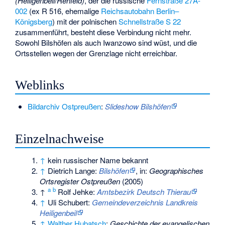
(Heiligenbeil
/
Rehfeld)
, der die russische
Fernstraße 27A-
002
(ex R 516, ehemalige
Reichsautobahn Berlin–
Königsberg
) mit der polnischen
Schnellstraße S 22
zusammenführt, besteht diese Verbindung nicht mehr.
Sowohl Bilshöfen als auch Iwanzowo sind wüst, und die
Ortsstellen wegen der Grenzlage nicht erreichbar.
Weblinks
Bildarchiv Ostpreußen
:
Slideshow Bilshöfen
Einzelnachweise
↑
kein russischer Name bekannt
↑
Dietrich Lange:
Bilshöfen
, in:
Geographisches
Ortsregister Ostpreußen
(2005)
a
b
↑
Rolf Jehke:
Amtsbezirk Deutsch Thierau
↑
Uli Schubert:
Gemeindeverzeichnis Landkreis
Heiligenbeil
↑
Walther Hubatsch
:
Geschichte der evangelischen