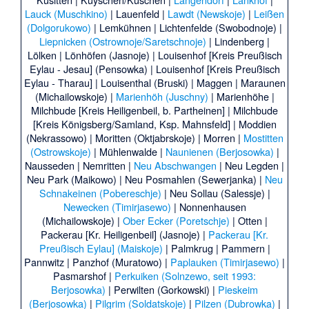
Lauck (Muschkino)
|
Lauenfeld
|
Lawdt (Newskoje)
|
Leißen
(Dolgorukowo)
|
Lemkühnen
|
Lichtenfelde (Swobodnoje)
|
Liepnicken (Ostrownoje/Saretschnoje)
|
Lindenberg
|
Lölken
|
Lönhöfen (Jasnoje)
|
Louisenhof [Kreis Preußisch
Eylau - Jesau] (Pensowka)
|
Louisenhof [Kreis Preußisch
Eylau - Tharau]
|
Louisenthal (Bruski)
|
Maggen
|
Maraunen
(Michailowskoje)
|
Marienhöh (Juschny)
|
Marienhöhe
|
Milchbude [Kreis Heiligenbeil, b. Partheinen]
|
Milchbude
[Kreis Königsberg/Samland, Ksp. Mahnsfeld]
|
Moddien
(Nekrassowo)
|
Moritten (Oktjabrskoje)
|
Morren
|
Mostitten
(Ostrowskoje)
|
Mühlenwalde
|
Naunienen (Berjosowka)
|
Nausseden
|
Nemritten
|
Neu Abschwangen
|
Neu Legden
|
Neu Park (Maikowo)
|
Neu Posmahlen (Sewerjanka)
|
Neu
Schnakeinen (Pobereschje)
|
Neu Sollau (Salessje)
|
Newecken (Timirjasewo)
|
Nonnenhausen
(Michailowskoje)
|
Ober Ecker (Poretschje)
|
Otten
|
Packerau [Kr. Heiligenbeil] (Jasnoje)
|
Packerau [Kr.
Preußisch Eylau] (Maiskoje)
|
Palmkrug
|
Pammern
|
Pannwitz
|
Panzhof (Muratowo)
|
Paplauken (Timirjasewo)
|
Pasmarshof
|
Perkuiken (Solnzewo, seit 1993:
Berjosowka)
|
Perwilten (Gorkowski)
|
Pieskeim
(Berjosowka)
|
Pilgrim (Soldatskoje)
|
Pilzen (Dubrowka)
|