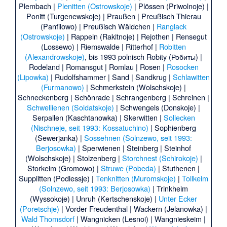
Plembach
|
Plenitten (Ostrowskoje)
|
Plössen (Priwolnoje)
|
Ponitt (Turgenewskoje)
|
Praußen
|
Preußisch Thierau
(Panfilowo)
|
Preußisch Wäldchen
|
Ranglack
(Ostrowskoje)
|
Rappeln (Rakitnoje)
|
Rejothen
|
Rensegut
(Lossewo)
|
Riemswalde
|
Ritterhof
|
Robitten
(Alexandrowskoje)
, bis 1993 polnisch
Robity (Робиты)
|
Rodeland
|
Romansgut
|
Romlau
|
Rosen
|
Rosocken
(Lipowka)
|
Rudolfshammer
|
Sand
|
Sandkrug
|
Schlawitten
(Furmanowo)
|
Schmerkstein (Wolschskoje)
|
Schneckenberg
|
Schönrade
|
Schrangenberg
|
Schreinen
|
Schwellienen (Soldatskoje)
|
Schwengels (Donskoje)
|
Serpallen (Kaschtanowka)
|
Skerwitten
|
Sollecken
(Nischneje, seit 1993: Kossatuchino)
|
Sophienberg
(Sewerjanka)
|
Sossehnen (Solnzewo, seit 1993:
Berjosowka)
|
Sperwienen
|
Steinberg
|
Steinhof
(Wolschskoje)
|
Stolzenberg
|
Storchnest (Schirokoje)
|
Storkeim (Gromowo)
|
Struwe (Pobeda)
|
Stuthenen
|
Supplitten (Podlessje)
|
Tenknitten (Muromskoje)
|
Tollkeim
(Solnzewo, seit 1993: Berjosowka)
|
Trinkheim
(Wyssokoje)
|
Unruh (Kertschenskoje)
|
Unter Ecker
(Poretschje)
|
Vorder Freudenthal
|
Wackern (Jelanowka)
|
Wald Thomsdorf
|
Wangnicken (Lesnoi)
|
Wangnieskeim
|