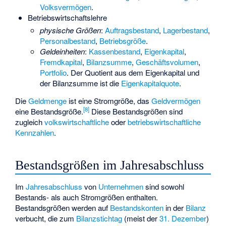
Volksvermögen
.
Betriebswirtschaftslehre
physische Größen
:
Auftragsbestand
,
Lagerbestand
,
Personalbestand
,
Betriebsgröße
.
Geldeinheiten
:
Kassenbestand
,
Eigenkapital
,
Fremdkapital
,
Bilanzsumme
,
Geschäftsvolumen
,
Portfolio
. Der Quotient aus dem Eigenkapital und
der Bilanzsumme ist die
Eigenkapitalquote
.
Die
Geldmenge
ist eine Stromgröße, das
Geldvermögen
[8]
eine Bestandsgröße.
Diese Bestandsgrößen sind
zugleich
volkswirtschaftliche
oder
betriebswirtschaftliche
Kennzahlen
.
Bestandsgrößen im Jahresabschluss
Im
Jahresabschluss
von
Unternehmen
sind sowohl
Bestands- als auch Stromgrößen enthalten.
Bestandsgrößen werden auf
Bestandskonten
in der
Bilanz
verbucht, die zum
Bilanzstichtag
(meist der
31. Dezember
)