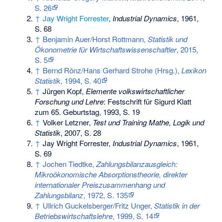
S. 26
↑
Jay Wright Forrester
,
Industrial Dynamics
, 1961,
S. 68
↑
Benjamin Auer/Horst Rottmann,
Statistik und
Ökonometrie für Wirtschaftswissenschaftler
, 2015,
S. 5
↑
Bernd Rönz/Hans Gerhard Strohe (Hrsg.),
Lexikon
Statistik
, 1994, S. 40
↑
Jürgen Kopf,
Elemente volkswirtschaftlicher
Forschung und Lehre
: Festschrift für Sigurd Klatt
zum 65. Geburtstag, 1993, S. 19
↑
Volker Letzner,
Test und Training Mathe, Logik und
Statistik
, 2007, S. 28
↑
Jay Wright Forrester,
Industrial Dynamics
, 1961,
S. 69
↑
Jochen Tiedtke,
Zahlungsbilanzausgleich:
Mikroökonomische Absorptionstheorie, direkter
internationaler Preiszusammenhang und
Zahlungsbilanz
, 1972, S. 135
↑
Ullrich Guckelsberger/Fritz Unger,
Statistik in der
Betriebswirtschaftslehre
, 1999, S. 14