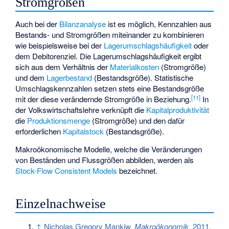
Stromgrößen
Auch bei der
Bilanzanalyse
ist es möglich, Kennzahlen aus
Bestands- und Stromgrößen miteinander zu kombinieren
wie beispielsweise bei der
Lagerumschlagshäufigkeit
oder
dem
Debitorenziel
. Die Lagerumschlagshäufigkeit ergibt
sich aus dem Verhältnis der
Materialkosten
(Stromgröße)
und dem
Lagerbestand
(Bestandsgröße). Statistische
Umschlagskennzahlen setzen stets eine Bestandsgröße
[11]
mit der diese verändernde Stromgröße in Beziehung.
In
der Volkswirtschaftslehre verknüpft die
Kapitalproduktivität
die
Produktionsmenge
(Stromgröße) und den dafür
erforderlichen
Kapitalstock
(Bestandsgröße).
Makroökonomische Modelle, welche die Veränderungen
von Beständen und Flussgrößen abbilden, werden als
Stock-Flow Consistent Models
bezeichnet.
Einzelnachweise
↑
Nicholas Gregory Mankiw,
Makroökonomik
, 2011,