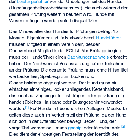
der
Leistungsrichter
von der Unbefangenheit des Hundes
(
Unbefangenheitsprobe
/Wesenstest), die auch während der
gesamten Prüfung weiterhin beurteilt wird. Hunde mit
Wesensmängeln werden sofort disqualifiziert.
Das Mindestalter des Hundes für Prüfungen beträgt 15
Monate. Eigentümer und, falls abweichend,
Hundeführer
müssen Mitglied in einem Verein sein, dessen
Dachverband Mitglied in der FCI ist. Vor Prüfungsbeginn
muss der Hundeführer einen
Sachkundenachweis
erbracht
haben. Der Nachweis ist Voraussetzung für die Teilnahme
an der Prüfung. Die gesamte Prüfung muss ohne Hilfsmittel
wie Leckerlies, Spielzeug zum Locken und
Stachelhalsband abgelegt werden. Der Hund muss ein
einfaches einreihiges, locker anliegendes Kettenhalsband,
das nicht auf Zug eingestellt ist, tragen, alternativ kann ein
handelsübliches Halsband oder Brustgeschirr verwendet
[
1
]
werden.
Für Hunde mit behördlichen Auflagen (Maulkorb)
gelten diese auch im Verkehrsteil der Prüfung, da der Hund
sich dort in der Öffentlichkeit bewegt. Jeder Hund, der
[
2
]
vorgeführt werden soll, muss
gechipt
oder tätowiert sein.
Dies dient der eindeutigen Feststellung der Identität des