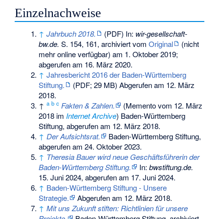
Einzelnachweise
↑
Jahrbuch 2018.
(PDF) In:
wir-gesellschaft-
bw.de.
S. 154, 161
, archiviert vom
Original
(nicht
mehr online verfügbar) am
1. Oktober 2019
;
abgerufen am 16. März 2020
.
↑
Jahresbericht 2016 der Baden-Württemberg
Stiftung.
(PDF; 29 MB) Abgerufen am 12. März
2018.
a
b
c
↑
Fakten & Zahlen.
(
Memento
vom 12. März
2018 im
Internet Archive
) Baden-Württemberg
Stiftung, abgerufen am 12. März 2018.
↑
Der Aufsichtsrat.
Baden-Württemberg Stiftung,
abgerufen am 24. Oktober 2023
.
↑
Theresia Bauer wird neue Geschäftsführerin der
Baden-Württemberg Stiftung.
In:
bwstiftung.de.
15. Juni 2024,
abgerufen am 17. Juni 2024
.
↑
Baden-Württemberg Stiftung - Unsere
Strategie.
Abgerufen am 12. März 2018.
↑
Mit uns Zukunft stiften: Richtlinien für unsere
Projekte.
Baden-Württemberg Stiftung, archiviert