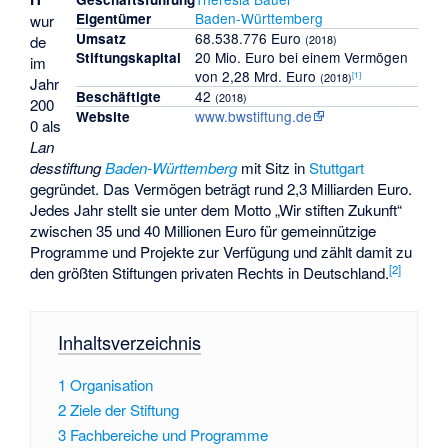
Baden-Württemberg
Eigentümer
wur
68.538.776 Euro
Umsatz
de
(2018)
20 Mio. Euro bei einem Vermögen
Stiftungskapital
im
von 2,28 Mrd. Euro
[
1
]
(2018)
Jahr
42
Beschäftigte
(2018)
200
www.bwstiftung.de
Website
0 als
Lan
desstiftung
Baden-Württemberg
mit Sitz in
Stuttgart
gegründet. Das Vermögen beträgt rund 2,3 Milliarden Euro.
Jedes Jahr stellt sie unter dem Motto „Wir stiften Zukunft“
zwischen 35 und 40 Millionen Euro für gemeinnützige
Programme und Projekte zur Verfügung und zählt damit zu
[
2
]
den größten Stiftungen privaten Rechts in Deutschland.
Inhaltsverzeichnis
1
Organisation
2
Ziele der Stiftung
3
Fachbereiche und Programme