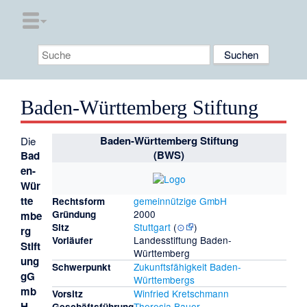
Baden-Württemberg Stiftung
Baden-Württemberg Stiftung
Die
(BWS)
Bad
en-
Wür
tte
gemeinnützige GmbH
Rechtsform
2000
Gründung
mbe
Stuttgart
(
⊙
)
Sitz
rg
Landesstiftung Baden-
Vorläufer
Stift
Württemberg
ung
Zukunftsfähigkeit
Baden-
Schwerpunkt
gG
Württembergs
mb
Winfried Kretschmann
Vorsitz
H
Theresia Bauer
Geschäftsführung