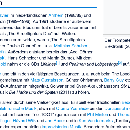
n
avier
im niederländischen
Arnhem
(1988/89) und
öln (1989–1996). Ab 1991 studierte er außerdem
Während des Studiums trat er bereits zusammen mit
als „The Streetfighters Duo“ auf. Weitere
 denen er mitwirkte, waren „The Streetfighters
Der Trompete
ers Double Quartet“ mit u. a.
Matthias Schubert
,
Elektronik (2
tin
. Außerdem entstand bereits das „Axel Dörner
ski
, Hans Schneider und Martin Blume). Mit dem
[
1
]
[
2
]
zold
nahm er die CDs
Lifelines
und
Psalmen und Lobgesänge
auf.
n
und tritt in den vielfältigsten Besetzungen, u. a. auch beim
The Lond
 (gemeinsam mit
Mats Gustafsson
, Günter Christmann,
Barry Guy
etc
CD-Aufnahmen mitgewirkt. So war er bei
Sven-Ake Johanssons
Six L
musik
Die Harke und der Spaten
(2011) zu hören.
allem durch seine Vielseitigkeit aus: Er spielt eher traditionellen
Beb
elektronische Musik
, etwa mit
Otomo Yoshihide
bei den
Donaueschin
ls auch mit seinem Trio „TOOT“ (gemeinsam mit
Phil Minton
und
Thoma
llinger
,
Håvard Wiik
und
Jan Roder
und in
Ken Vandermarks
„Territor
ne der experimentellen
improvisierten Musik
. Besondere Aufmerksamke