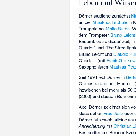
Leben und Wirke
Dörner studierte zunächst
Kl
an der
Musikhochschule
in K
Trompete bei
Malte Burba
. 
dem Trompeter
Bruno Leicht
Ensembles zu dieser Zeit, in
Quartet“ und „The Streetfight
Bruno Leicht und
Claudio Pun
Quartett“ (mit
Frank Gratkow
Saxophonisten
Matthias Pet
Seit 1994 lebt Dörner in
Berli
Orchestra
und mit „Hedros“
inzwischen bei mehr als 50 
(2000) und dessen Bühnen
Axel Dörner zeichnet sich vor 
klassischen
Free Jazz
oder
Dörner ist sowohl alleine a
Anreicherung
mit
Christian Li
Bestandteil der Berliner Sze