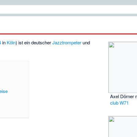
4
in
Köln
) ist ein deutscher
Jazztrompeter
und
eise
Axel Dörner 
club W71