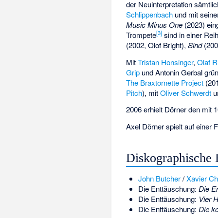
der Neuinterpretation sämtl
Schlippenbach
und mit seine
Music Minus One
(2023) eing
[
3
]
Trompete
sind in einer Rei
(2002, Olof Bright),
Sind
(200
Mit
Tristan Honsinger
,
Olaf 
Grip
und
Antonin Gerbal
grün
The Braxtornette Project
(201
Pitch
), mit
Oliver Schwerdt
u
2006 erhielt Dörner den mit 
Axel Dörner spielt auf einer
F
Diskographische 
John Butcher
/
Xavier Ch
Die Enttäuschung:
Die E
Die Enttäuschung:
Vier 
Die Enttäuschung:
Die k