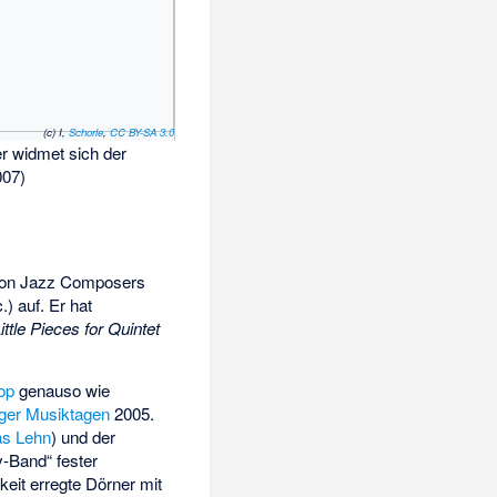
(c) I,
Schorle
,
CC BY-SA 3.0
r widmet sich der
007)
on Jazz Composers
.) auf. Er hat
ittle Pieces for Quintet
op
genauso wie
ger Musiktagen
2005.
s Lehn
) und der
y-Band“ fester
it erregte Dörner mit