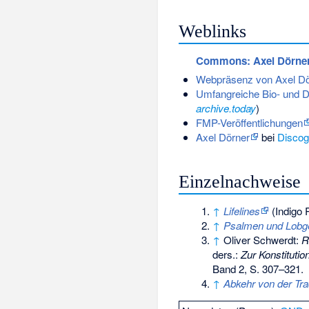
Weblinks
Commons
: Axel Dörne
Webpräsenz von Axel Dö
Umfangreiche Bio- und Di
archive.today
)
FMP-Veröffentlichungen
Axel Dörner
bei
Discog
Einzelnachweise
↑
Lifelines
(Indigo 
↑
Psalmen und Lobg
↑
Oliver Schwerdt:
R
ders.:
Zur Konstituti
Band 2, S. 307–321.
↑
Abkehr von der Trad