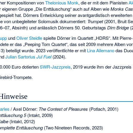
icher Kompositionen von
Thelonious Monk
, die er mit dem Pianisten
Al
r eigenen Gruppe „
Die Enttäuschung
“ auch auf Alben wie
Monks Cas
espielt hat. Dörners Entwicklung seiner avantgardistisch erweiterten
he von unbegleiteter Solomusik dokumentiert:
Trumpet
(2001, Bruit Se
6–07, Absinth) und anlässlich Dörners 50. Geburtstags
Dirn Bridge
(
Rupp
und
Oliver Steidle
spielte Dörner im Quartett „HDRS“. Mit
Pierre
dete er das „Peeping Tom Quartet“, das seit 2009 mehrere Alben vo
3) beteiligt wurde. 2023 veröffentlichte er mit
Lina Allemano
das Duo
nd
Julian Sartorius
Jul Fuel
(2024).
10.000 Euro dotierten
SWR-Jazzpreis
, 2019 wurde ihm der
Jazzpreis 
irebird-Trompete
.
Hinweise
arles
/ Axel Dörner:
The Contest of Pleasures
(Potlach, 2001)
nttäuschung 5
(Intakt, 2009)
Halbe
(Intakt, 2012)
omplette Enttäuschung
(Two Nineteen Records, 2023)