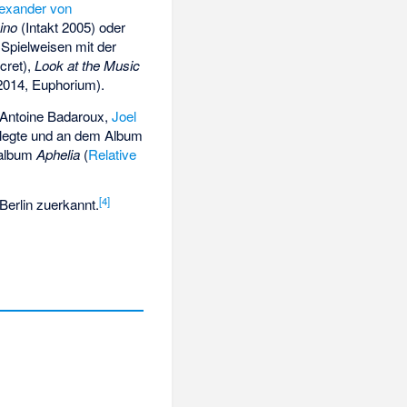
exander von
ino
(Intakt 2005) oder
 Spielweisen mit der
cret),
Look at the Music
2014, Euphorium).
-Antoine Badaroux
,
Joel
rlegte und an dem Album
album
Aphelia
(
Relative
[
4
]
Berlin
zuerkannt.