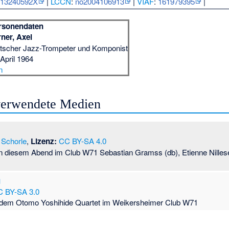
:
13240592X
|
LCCN
:
no2004106913
|
VIAF
:
161979395
|
rsonendaten
ner, Axel
tscher Jazz-Trompeter und Komponist
 April 1964
n
 verwendete Medien
Schorle
,
Lizenz:
CC BY-SA 4.0
an diesem Abend im Club W71 Sebastian Gramss (db), Etienne Nilles
g
 BY-SA 3.0
 dem Otomo Yoshihide Quartet im Weikersheimer Club W71