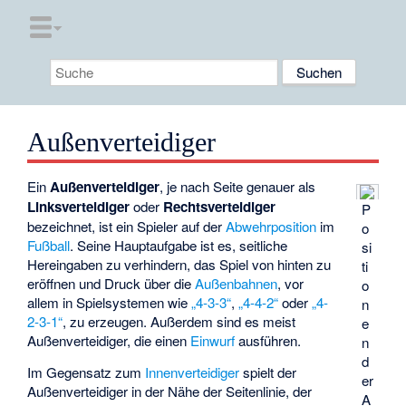
Außenverteidiger
Ein
Außenverteidiger
, je nach Seite genauer als
Linksverteidiger
oder
Rechtsverteidiger
P
bezeichnet, ist ein Spieler auf der
Abwehrposition
im
o
Fußball
. Seine Hauptaufgabe ist es, seitliche
si
Hereingaben zu verhindern, das Spiel von hinten zu
ti
eröffnen und Druck über die
Außenbahnen
, vor
o
allem in Spielsystemen wie
„4-3-3“
,
„4-4-2“
oder
„4-
n
2-3-1“
, zu erzeugen. Außerdem sind es meist
e
Außenverteidiger, die einen
Einwurf
ausführen.
n
d
Im Gegensatz zum
Innenverteidiger
spielt der
er
Außenverteidiger in der Nähe der Seitenlinie, der
A