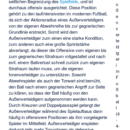
seitlichen Begrenzung des
Spielfelds
, und ist
u
durchaus offensiv ausgerichtet. Diese Position
ß
gehört zu den laufintensivsten im modernen Fußball,
e
da sich der Aktionsradius eines Außenverteidigers
n
von der eigenen Abwehrreihe bis zur gegnerischen
v
Grundlinie erstreckt. Somit wird dem
er
Außenverteidiger zum einen eine starke Kondition,
te
zum anderen auch eine große Sprintstärke
id
abverlangt, da dieser die Offensive vom eigenen bis
ig
zum gegnerischen Strafraum mitgestaltet und nach
er
evtl. einem Ballverlust schnell zurück zum eigenen
i
Strafraum laufen muss, um die eigenen
m
Innenverteidiger zu unterstützen. Sowohl
F
Abwehrspieler als auch der Torwart sind bemüht,
u
den Ball nach einem gegnerischen Angriff zur Seite
ß
zu klären, so dass der Ball häufig von den
b
Außenverteidigern aufgenommen werden kann.
al
Durch
Kreuzen
und
Doppelpassspiel
gelangt der
l
Außenverteidiger während des Spielaufbaus dann
(4
häufig in offensivere Positionen als ihm vorgelagerte
-
Spieler im Mittelfeld. Außenverteidiger erspielen
4-
dadurch teils mehr Torvorlagen als defensive