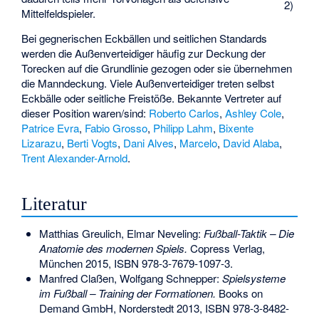
2)
Mittelfeldspieler.
Bei gegnerischen Eckbällen und seitlichen Standards
werden die Außenverteidiger häufig zur Deckung der
Torecken auf die Grundlinie gezogen oder sie übernehmen
die Manndeckung. Viele Außenverteidiger treten selbst
Eckbälle oder seitliche Freistöße. Bekannte Vertreter auf
dieser Position waren/sind:
Roberto Carlos
,
Ashley Cole
,
Patrice Evra
,
Fabio Grosso
,
Philipp Lahm
,
Bixente
Lizarazu
,
Berti Vogts
,
Dani Alves
,
Marcelo
,
David Alaba
,
Trent Alexander-Arnold
.
Literatur
Matthias Greulich, Elmar Neveling:
Fußball-Taktik – Die
Anatomie des modernen Spiels.
Copress Verlag,
München 2015,
ISBN 978-3-7679-1097-3
.
Manfred Claßen, Wolfgang Schnepper:
Spielsysteme
im Fußball – Training der Formationen.
Books on
Demand GmbH, Norderstedt 2013,
ISBN 978-3-8482-