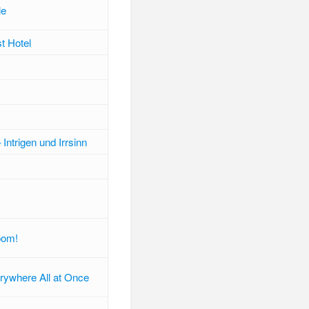
le
t Hotel
 Intrigen und Irrsinn
oom!
rywhere All at Once