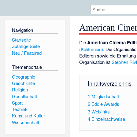
American Cine
Navigation
Startseite
Die
American Cinema Edit
Zufällige Seite
(Kalifornien)
. Die Organisati
Neu / Featured
Editoren sowie die Erhaltun
Organisation ist
Stephen Riv
Themenportale
Geographie
Inhaltsverzeichnis
Geschichte
Religion
Gesellschaft
1
Mitgliedschaft
Sport
2
Eddie Awards
Technik
3
Weblinks
Kunst und Kultur
4
Einzelnachweise
Wissenschaft