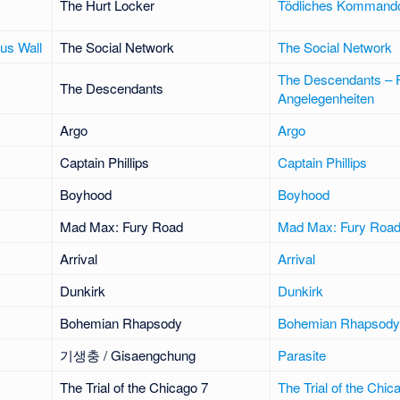
The Hurt Locker
Tödliches Kommando
us Wall
The Social Network
The Social Network
The Descendants – F
The Descendants
Angelegenheiten
Argo
Argo
Captain Phillips
Captain Phillips
Boyhood
Boyhood
Mad Max: Fury Road
Mad Max: Fury Roa
Arrival
Arrival
Dunkirk
Dunkirk
Bohemian Rhapsody
Bohemian Rhapsody
기생충 / Gisaengchung
Parasite
The Trial of the Chicago 7
The Trial of the Chic