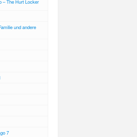
 – The Hurt Locker
amilie und andere
d
ago 7