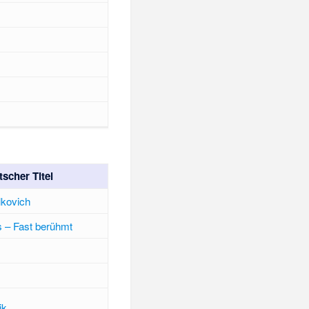
scher Titel
lkovich
 – Fast berühmt
ik