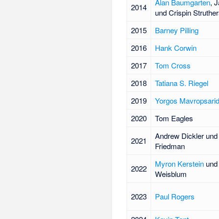
Alan Baumgarten
, 
2014
und Crispin Struthe
2015
Barney Pilling
2016
Hank Corwin
2017
Tom Cross
2018
Tatiana S. Riegel
2019
Yorgos Mavropsarid
2020
Tom Eagles
Andrew Dickler
un
2021
Friedman
Myron Kerstein
un
2022
Weisblum
2023
Paul Rogers