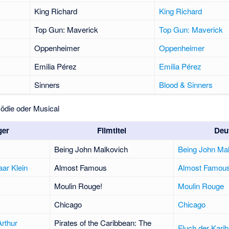
King Richard
King Richard
Top Gun: Maverick
Top Gun: Maverick
Oppenheimer
Oppenheimer
Emilia Pérez
Emilia Pérez
Sinners
Blood & Sinners
ödie oder Musical
ger
Filmtitel
Deut
Being John Malkovich
Being John Ma
aar Klein
Almost Famous
Almost Famous
Moulin Rouge!
Moulin Rouge
Chicago
Chicago
Arthur
Pirates of the Caribbean: The
Fluch der Karib