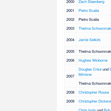
2000
Zach Staenberg
2001
Pietro Scalia
2002
Pietro Scalia
2003
Thelma Schoonmak
2004
Jamie Selkirk
2005
Thelma Schoonmak
2006
Hughes Winborne
Douglas Crise
und
Mirrione
2007
Thelma Schoonmak
2008
Christopher Rouse
2009
Christopher Dicken
Chris Innis
und
Bob