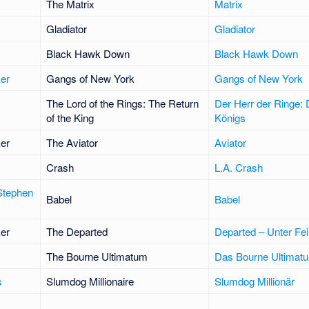
The Matrix
Matrix
Gladiator
Gladiator
Black Hawk Down
Black Hawk Down
er
Gangs of New York
Gangs of New York
The Lord of the Rings: The Return
Der Herr der Ringe:
of the King
Königs
er
The Aviator
Aviator
Crash
L.A. Crash
Stephen
Babel
Babel
er
The Departed
Departed – Unter Fe
The Bourne Ultimatum
Das Bourne Ultimat
s
Slumdog Millionaire
Slumdog Millionär