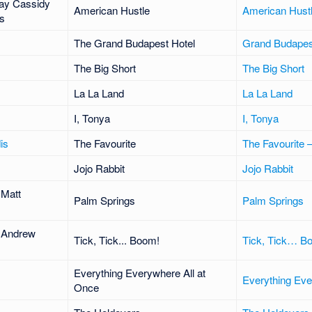
Jay Cassidy
American Hustle
American Hust
rs
The Grand Budapest Hotel
Grand Budapes
The Big Short
The Big Short
La La Land
La La Land
I, Tonya
I, Tonya
is
The Favourite
The Favourite –
Jojo Rabbit
Jojo Rabbit
d
Matt
Palm Springs
Palm Springs
d
Andrew
Tick, Tick... Boom!
Tick, Tick… B
Everything Everywhere All at
Everything Eve
Once