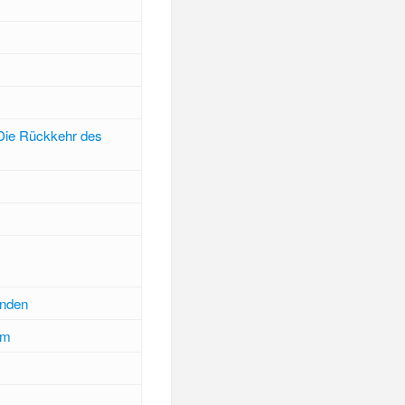
 Die Rückkehr des
inden
um