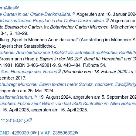
rnAtlas
e Garten in der Online-Denkmalliste.
Abgerufen am 16. Januar 202
 klassizistisches Propylon in der Online-Denkmalliste.
Abgerufen am
te Botanische Garten
. In:
Botanischer Garten München
. MünchenVer
13-1
, S. 18–29.
ellung „Sport in München Anno dazumal“ (Ausstellung im Münchne
ayerischer Staatsbibliothek.
chener Architekturszene 1933/34 als ästhetisch-politisches Konfliktf
 Grossmann (Hrsg.):
Bayern in der NS-Zeit. Band III: Herrschaft und G
n 1981,
ISBN 3-486-42381-9
, S. 443–484, Fußnote 54.
illon. Homepage des Vereins
(
Memento
vom 18. Februar 2020 im
zember 2017.
chulweg: Münchner Eltern fordern mehr Schutz, nachdem Zwölfjähri
abgerufen am 25. Mai 2024
.
stizministerium.
19. August 2024,
abgerufen am 5. September 20
ünchen: Polizei zieht Bilanz von fast 5000 Kontrollen im Alten Botani
.
16. April 2025,
abgerufen am 16. April 2025
.
11° 33′ 50,8″
O
GND
:
4269039-0
|
VIAF
:
235596392