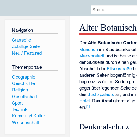
Alter Botanisc
Navigation
Startseite
Der
Alte Botanische Garte
Zufällige Seite
München
im Stadtbezirkstei
Neu / Featured
Maxvorstadt
und ist heute e
der Südseite durch einen ge
Themenportale
Abschnitt der
Elisenstraße
be
anderen Seiten bogenförmig 
Geographie
begrenzt wird. Im Süden gren
Geschichte
gegenüberliegenden Seite de
Religion
des
Justizpalasts
an, und i
Gesellschaft
Hotel
. Das Areal nimmt eine
Sport
[
1
]
ein.
Technik
Kunst und Kultur
Wissenschaft
Denkmalschutz