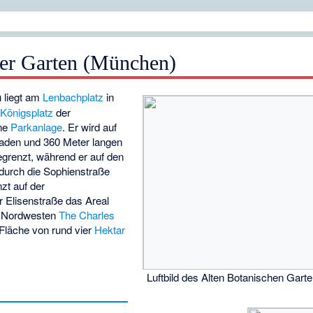
her Garten (München)
n
liegt am
Lenbachplatz
in
l
Königsplatz
der
ine
Parkanlage
. Er wird auf
raden und 360 Meter langen
grenzt, während er auf den
durch die
Sophienstraße
zt auf der
r Elisenstraße das Areal
m Nordwesten
The Charles
 Fläche von rund vier
Hektar
Luftbild des Alten Botanischen Gart