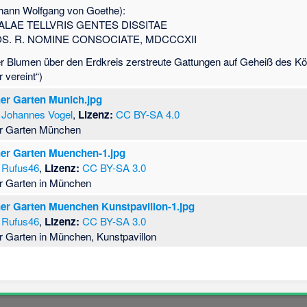
Johann Wolfgang von Goethe):
LAE TELLVRIS GENTES DISSITAE
IOS. R. NOMINE CONSOCIATE, MDCCCXII
er Blumen über den Erdkreis zerstreute Gattungen auf Geheiß des Kö
 vereint“)
her Garten Munich.jpg
Johannes Vogel
,
Lizenz:
CC BY-SA 4.0
er Garten München
her Garten Muenchen-1.jpg
Rufus46
,
Lizenz:
CC BY-SA 3.0
er Garten in München
her Garten Muenchen Kunstpavillon-1.jpg
Rufus46
,
Lizenz:
CC BY-SA 3.0
r Garten in München, Kunstpavillon