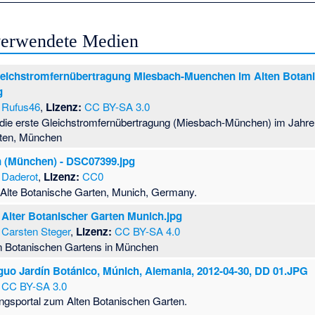
 verwendete Medien
leichstromfernübertragung Miesbach-Muenchen im Alten Botan
g
Rufus46
,
Lizenz:
CC BY-SA 3.0
die erste Gleichstromfernübertragung (Miesbach-München) im Jahre 
rten, München
 (München) - DSC07399.jpg
Daderot
,
Lizenz:
CC0
Alte Botanische Garten, Munich, Germany.
f Alter Botanischer Garten Munich.jpg
Carsten Steger
,
Lizenz:
CC BY-SA 4.0
ten Botanischen Gartens in München
iguo Jardín Botánico, Múnich, Alemania, 2012-04-30, DD 01.JPG
,
CC BY-SA 3.0
gsportal zum Alten Botanischen Garten.