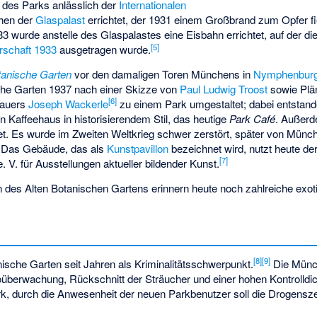
 des Parks anlässlich der
Internationalen
hen der
Glaspalast
errichtet, der 1931 einem Großbrand zum Opfer fie
 wurde anstelle des Glaspalastes eine Eisbahn errichtet, auf der di
[
5
]
rschaft 1933
ausgetragen wurde.
anische Garten
vor den damaligen Toren Münchens in
Nymphenbur
che Garten 1937 nach einer Skizze von
Paul Ludwig Troost
sowie Plä
[
6
]
hauers
Joseph Wackerle
zu einem Park umgestaltet; dabei entstan
in Kaffeehaus in historisierendem Stil, das heutige
Park Café
. Außerd
t. Es wurde im Zweiten Weltkrieg schwer zerstört, später von Münch
t. Das Gebäude, das als
Kunstpavillon
bezeichnet wird, nutzt heute de
[
7
]
e. V. für Ausstellungen aktueller bildender Kunst.
on des Alten Botanischen Gartens erinnern heute noch zahlreiche ex
[
8
]
[
9
]
anische Garten seit Jahren als Kriminalitätsschwerpunkt.
Die Münch
überwachung, Rückschnitt der Sträucher und einer hohen Kontrolld
rk, durch die Anwesenheit der neuen Parkbenutzer soll die Drogensz