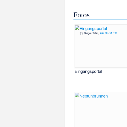
Fotos
(c) Diego Delso,
CC BY-SA 3.0
Eingangsportal