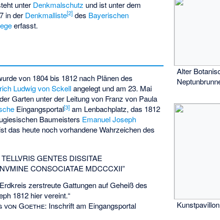
steht unter
Denkmalschutz
und ist unter dem
[
2
]
7 in der
Denkmalliste
des
Bayerischen
lege
erfasst.
Alter Botanis
wurde von 1804 bis 1812 nach Plänen des
Neptunbrunn
drich Ludwig von Sckell
angelegt und am 23. Mai
der Garten unter der Leitung von
Franz von Paula
[
3
]
ische
Eingangsportal
am Lenbachplatz, das 1812
tugiesischen Baumeisters
Emanuel Joseph
 ist das heute noch vorhandene Wahrzeichen des
TELLVRIS GENTES DISSITAE
R. NVMINE CONSOCIATAE MDCCCXII”
Erdkreis zerstreute Gattungen auf Geheiß des
ph 1812 hier vereint.“
Kunstpavillon
 von Goethe
:
Inschrift am Eingangsportal