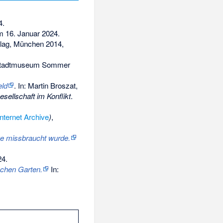
4
.
 16. Januar 2024
.
lag, München 2014,
r Stadtmuseum Sommer
eld
. In: Martin Broszat,
esellschaft im Konflikt
.
Internet Archive
)
,
ge missbraucht wurde.
24
.
schen Garten.
In: