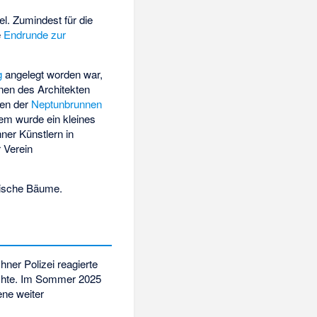
l. Zumindest für die
e
Endrunde zur
g
angelegt worden war,
nen des Architekten
den der
Neptunbrunnen
em wurde ein kleines
ner Künstlern in
r Verein
otische Bäume.
ner Polizei reagierte
ichte. Im Sommer 2025
ene weiter