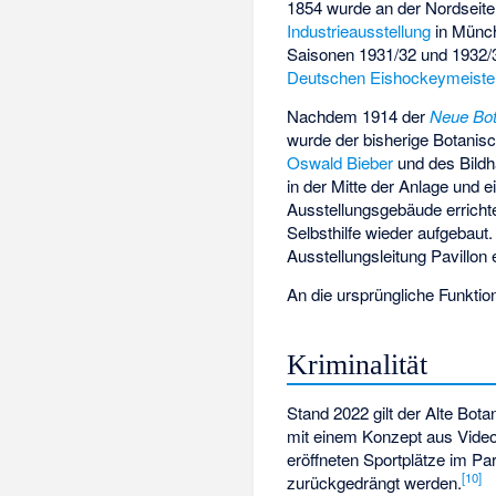
1854 wurde an der Nordseite
Industrieausstellung
in Münc
Saisonen 1931/32 und 1932/33
Deutschen Eishockeymeiste
Nachdem 1914 der
Neue Bot
wurde der bisherige Botanis
Oswald Bieber
und des Bild
in der Mitte der Anlage und e
Ausstellungsgebäude errichte
Selbsthilfe wieder aufgebau
Ausstellungsleitung Pavillon 
An die ursprüngliche Funkti
Kriminalität
Stand 2022 gilt der Alte Bot
mit einem Konzept aus Video
eröffneten Sportplätze im Pa
[
10
]
zurückgedrängt werden.