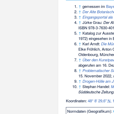
↑
gemessen im
Baye
↑
Der Alte Botanisch
↑
Eingangsportal als
↑
Jürke Grau:
Der Al
ISBN 978-3-7630-40
↑
Katalog zur Ausst
1972) eingesehen in B
↑
Karl Arndt:
Die Mün
Elke Fröhlich, Anton
Oldenbourg, Münche
↑
Über den Kunstpav
abgerufen am 16. De
↑
Problematischer S
15. November 2022,
↑
Drogen-Hölle am Ju
↑
Stephan Handel:
M
Süddeutsche Zeitung
Koordinaten:
48° 8′ 29,6″
N
,
Normdaten (Geografikum):