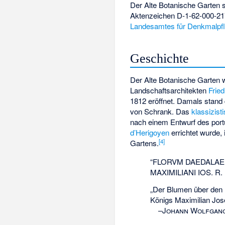
Der Alte Botanische Garten 
Aktenzeichen D-1-62-000-21
Landesamtes für Denkmalpf
Geschichte
Der Alte Botanische Garten 
Landschaftsarchitekten
Frie
1812 eröffnet. Damals stand 
von Schrank
. Das
klassizist
nach einem Entwurf des por
d’Herigoyen
errichtet wurde,
[
4
]
Gartens.
“FLORVM DAEDALAE 
MAXIMILIANI IOS. 
„Der Blumen über den 
Königs Maximilian Jose
–
Johann Wolfgang