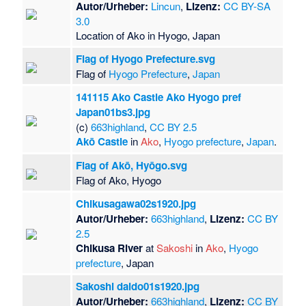
Autor/Urheber:
Lincun
,
Lizenz:
CC BY-SA
3.0
Location of Ako in Hyogo, Japan
Flag of Hyogo Prefecture.svg
Flag of
Hyogo Prefecture
,
Japan
141115 Ako Castle Ako Hyogo pref
Japan01bs3.jpg
(c)
663highland
,
CC BY 2.5
Akō Castle
in
Ako
,
Hyogo prefecture
,
Japan
.
Flag of Akō, Hyōgo.svg
Flag of Ako, Hyogo
Chikusagawa02s1920.jpg
Autor/Urheber:
663highland
,
Lizenz:
CC BY
2.5
Chikusa River
at
Sakoshi
in
Ako
,
Hyogo
prefecture
, Japan
Sakoshi daido01s1920.jpg
Autor/Urheber:
663highland
,
Lizenz:
CC BY