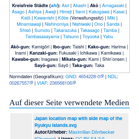
Aioi
|
Akashi
|
|
Amagasaki
|
Kreisfreie Städte (
shi
):
Akō
Asago
|
Ashiya
|
Awaji
|
Himeji
|
Itami
|
Kakogawa
|
Kasai
|
Katō
|
Kawanishi
|
Kōbe
(Verwaltungssitz) |
Miki
|
Minamiawaji
|
Nishinomiya
|
Nishiwaki
|
Ono
|
Sanda
|
Shisō
|
Sumoto
|
Takarazuka
|
Takasago
|
Tamba
|
Tambasasayama
|
Tatsuno
|
Toyooka
|
Yabu
Kamigōri
|
Taishi
|
Harima
|
Akō-gun
:
Ibo-gun
:
Kako-gun
:
Inami
|
Fukusaki
|
Ichikawa
|
Kamikawa
|
Kanzaki-gun
:
Inagawa
|
Kami
|
Shin’onsen
|
Kawabe-gun
:
Mikata-gun
:
Sayō
|
Taka
Sayō-gun
:
Taka-gun
:
Normdaten (Geografikum):
GND
:
4654228-0
|
NDL
:
00267557
|
VIAF
:
236568106
Auf dieser Seite verwendete Medien
Japan location map with side map of the
Ryukyu Islands.svg
Autor/Urheber:
Maximilian Dörrbecker
(
Chumwa
),
Lizenz:
CC BY-SA 3.0