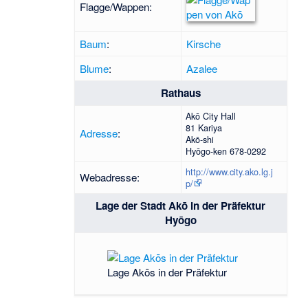
Flagge/Wappen:
Baum
:
Kirsche
Blume
:
Azalee
Rathaus
Akō City Hall
81
Kariya
Adresse
:
Akō
-shi
Hyōgo-ken
678-0292
http://www.city.ako.lg.j
Webadresse:
p/
Lage der Stadt Akō in der Präfektur
Hyōgo
Lage Akōs in der Präfektur