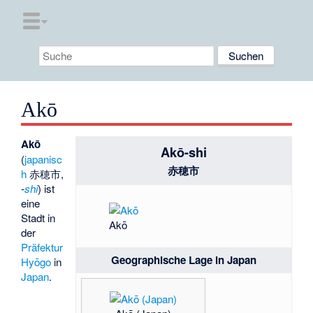
Akō
Akō
Akō-shi
(
japanisc
赤穂市
h
赤穂市
,
-
shi
) ist
eine
Stadt in
Akō
der
Präfektur
Geographische Lage in Japan
Hyōgo
in
Japan
.