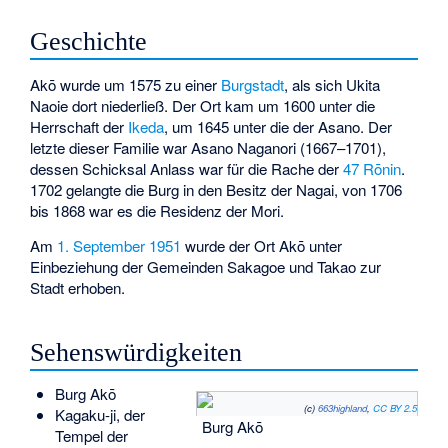
Geschichte
Akō wurde um 1575 zu einer
Burgstadt
, als sich Ukita
Naoie dort niederließ. Der Ort kam um 1600 unter die
Herrschaft der
Ikeda
, um 1645 unter die der Asano. Der
letzte dieser Familie war Asano Naganori (1667–1701),
dessen Schicksal Anlass war für die Rache der
47 Rōnin
.
1702 gelangte die Burg in den Besitz der Nagai, von 1706
bis 1868 war es die Residenz der
Mori
.
Am
1. September
1951
wurde der Ort Akō unter
Einbeziehung der Gemeinden Sakagoe und Takao zur
Stadt erhoben.
Sehenswürdigkeiten
Burg Akō
(c)
663highland
,
CC BY 2.5
Kagaku-ji
, der
Burg Akō
Tempel der