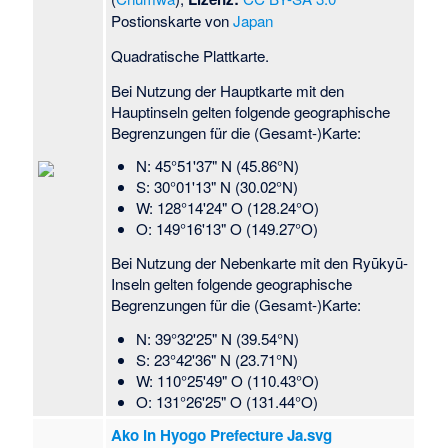
Postionskarte von
Japan
Quadratische Plattkarte.
Bei Nutzung der Hauptkarte mit den
Hauptinseln gelten folgende geographische
Begrenzungen für die (Gesamt-)Karte:
N: 45°51'37" N (45.86°N)
S: 30°01'13" N (30.02°N)
W: 128°14'24" O (128.24°O)
O: 149°16'13" O (149.27°O)
Bei Nutzung der Nebenkarte mit den Ryūkyū-
Inseln gelten folgende geographische
Begrenzungen für die (Gesamt-)Karte:
N: 39°32'25" N (39.54°N)
S: 23°42'36" N (23.71°N)
W: 110°25'49" O (110.43°O)
O: 131°26'25" O (131.44°O)
Ako in Hyogo Prefecture Ja.svg