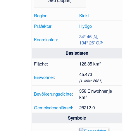
Akō (Japan)
Region
:
Kinki
Präfektur
:
Hyōgo
34° 46′
N
,
Koordinaten
:
134° 26′
O
Basisdaten
Fläche:
126,85 km²
45.473
Einwohner
:
(1. März 2021)
358 Einwohner je
Bevölkerungsdichte
:
km²
Gemeindeschlüssel
:
28212-0
Symbole