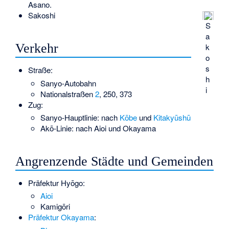
Asano.
Sakoshi
S
a
Verkehr
k
o
s
Straße:
h
Sanyo-Autobahn
i
Nationalstraßen
2
, 250, 373
Zug:
Sanyo-Hauptlinie
: nach
Kōbe
und
Kitakyūshū
Akō-Linie
: nach
Aioi
und
Okayama
Angrenzende Städte und Gemeinden
Präfektur Hyōgo:
Aioi
Kamigōri
Präfektur Okayama
: