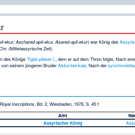
ur
il-ekur; Aschared-apil-ekur, Asared-apil-ekur
) war König des
Assyri
hr. (Mittelassyrische Zeit).
hn des Königs
Tiglat-pileser I.
, dem er auf dem Thron folgte. Nach eine
t von seinem jüngeren Bruder
Aššur-bel-kala
. Nach der
synchronistis
Royal Inscriptions
, Bd. 2, Wiesbaden, 1976, S. 45 f.
Amt
Na
Assyrischer König
Aššu