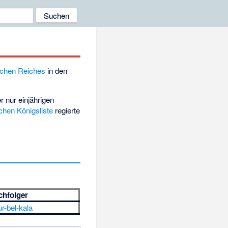
schen Reiches
in den
r nur einjährigen
chen Königsliste
regierte
chfolger
r-bel-kala