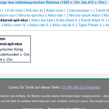
nige des mittelassyrischen Reiches (1353 v. Chr. bis 912 v. Chr.)
 I.
|
Enlil-nirari
|
Arik-den-ilu
|
Adad-nirari I.
|
Salmanassar I.
|
Tukulti-N
udurri-usur
|
Ninurta-apil-ekur
|
Aššur-dan I.
|
Ninurta-tukulti-Aššur
|
Mut
|
|
Aššur-bel-kala
|
Eriba-Adad II.
|
Šamši-Adad IV.
|
Ašared-apil-ekur
.
|
Aššur-nirari IV.
|
Aššur-rabi II.
|
Aššur-reš-iši II.
|
Tiglat-Pileser II.
|
Aš
ten
red-apil-ekur
yrischer König
 Jahrhundert v. Chr.
4 v. Chr.
Lizenz für Texte auf dieser Seite:
CC-BY-SA 3.0 Unported
.
Autoren des Artikels. An Bildern wurden keine Veränderungen vorgenommen - diese
 Sie auf ein Bild für weitere Informationen zum Urheber und zur Lizenz. Die vorg