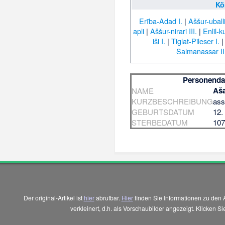
Kö
Erība-Adad I.
|
Aššur-uballiṭ
apli
|
Aššur-nirari III.
|
Enlil-k
iši I.
|
Tiglat-Pileser I.
Salmanassar II
Personenda
Aša
NAME
KURZBESCHREIBUNG
ass
GEBURTSDATUM
12.
STERBEDATUM
107
Der original-Artikel ist
hier
abrufbar.
Hier
finden Sie Informationen zu den 
verkleinert, d.h. als Vorschaubilder angezeigt. Klicken