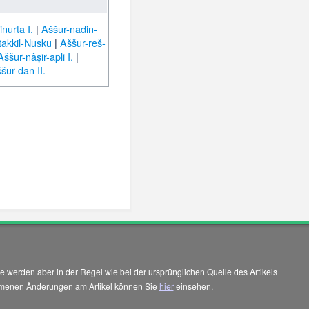
inurta I.
|
Aššur-nadin-
akkil-Nusku
|
Aššur-reš-
Aššur-nâṣir-apli I.
|
šur-dan II.
 werden aber in der Regel wie bei der ursprünglichen Quelle des Artikels
enommenen Änderungen am Artikel können Sie
hier
einsehen.