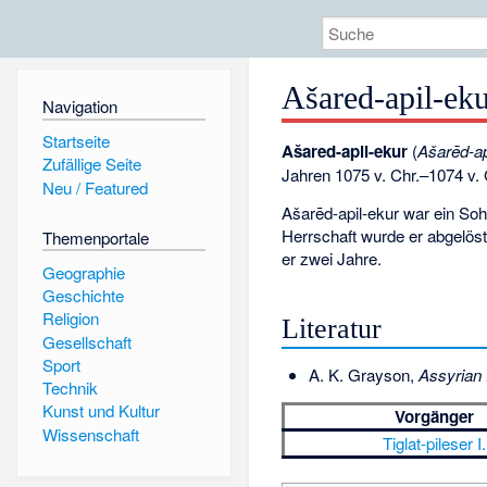
Ašared-apil-ek
Navigation
Startseite
Ašared-apil-ekur
(
Ašarēd-ap
Zufällige Seite
Jahren 1075 v. Chr.–1074 v. C
Neu / Featured
Ašarēd-apil-ekur war ein So
Herrschaft wurde er abgelös
Themenportale
er zwei Jahre.
Geographie
Geschichte
Religion
Literatur
Gesellschaft
Sport
A. K. Grayson,
Assyrian 
Technik
Kunst und Kultur
Vorgänger
Wissenschaft
Tiglat-pileser I.