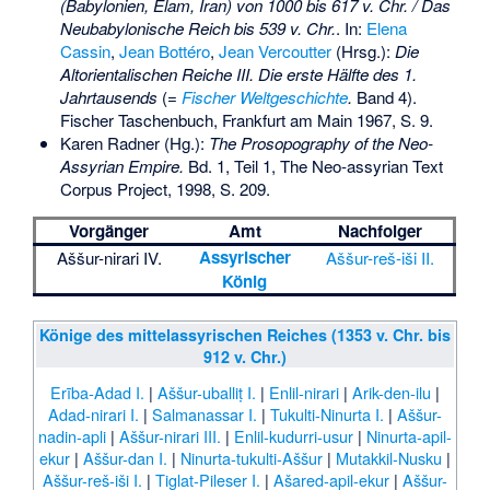
(Babylonien, Elam, Iran) von 1000 bis 617 v. Chr. / Das
Neubabylonische Reich bis 539 v. Chr.
. In:
Elena
Cassin
,
Jean Bottéro
,
Jean Vercoutter
(Hrsg.):
Die
Altorientalischen Reiche III. Die erste Hälfte des 1.
Jahrtausends
(=
Fischer Weltgeschichte
.
Band 4).
Fischer Taschenbuch, Frankfurt am Main 1967, S. 9.
Karen Radner (Hg.):
The Prosopography of the Neo-
Assyrian Empire.
Bd. 1, Teil 1, The Neo-assyrian Text
Corpus Project, 1998, S. 209.
Vorgänger
Amt
Nachfolger
Assyrischer
Aššur-nirari IV.
Aššur-reš-iši II.
König
Könige des mittelassyrischen Reiches (1353 v. Chr. bis
912 v. Chr.)
Erība-Adad I.
|
Aššur-uballiṭ I.
|
Enlil-nirari
|
Arik-den-ilu
|
Adad-nirari I.
|
Salmanassar I.
|
Tukulti-Ninurta I.
|
Aššur-
nadin-apli
|
Aššur-nirari III.
|
Enlil-kudurri-usur
|
Ninurta-apil-
ekur
|
Aššur-dan I.
|
Ninurta-tukulti-Aššur
|
Mutakkil-Nusku
|
Aššur-reš-iši I.
|
Tiglat-Pileser I.
|
Ašared-apil-ekur
|
Aššur-