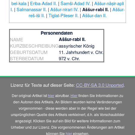
bel-kala
|
Eriba-Adad II.
|
Šamši-Adad IV.
|
Aššur-nâṣir-apli
I.
|
Salmanassar II.
|
Aššur-nirari IV.
|
|
Aššur-
Aššur-rabi II.
reš-iši II.
|
Tiglat-Pileser II.
|
Aššur-dan II.
Personendaten
Aššur-rabi II.
NAME
KURZBESCHREIBUNG
assyrischer König
GEBURTSDATUM
11. Jahrhundert v. Chr.
STERBEDATUM
972 v. Chr.
Lizenz für Texte auf dieser Seite:
CC-BY-SA 3.0 Unported
.
Der original-Artikel ist
hier
abrufbar.
Hier
finden Sie Informationen zu
den Autoren des Artikels. An Bildern wurden keine Veränderungen
vorgenommen - diese werden aber in der Regel wie bei der
ursprünglichen Quelle des Artikels verkleinert, d.h. als Vorschaubilder
angezeigt. Klicken Sie auf ein Bild für weitere Informationen zum
Urheber und zur Lizenz. Die vorgenommenen Änderungen am Artikel
können Sie
hier
einsehen.