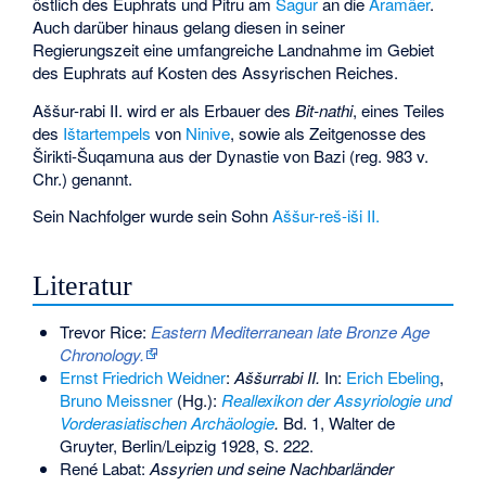
östlich des Euphrats und Pitru am
Sagur
an die
Aramäer
.
Auch darüber hinaus gelang diesen in seiner
Regierungszeit eine umfangreiche Landnahme im Gebiet
des Euphrats auf Kosten des Assyrischen Reiches.
Aššur-rabi II. wird er als Erbauer des
Bit-nathi
, eines Teiles
des
Ištartempels
von
Ninive
, sowie als Zeitgenosse des
Širikti-Šuqamuna aus der
Dynastie von Bazi
(reg. 983 v.
Chr.) genannt.
Sein Nachfolger wurde sein Sohn
Aššur-reš-iši II.
Literatur
Trevor Rice:
Eastern Mediterranean late Bronze Age
Chronology.
Ernst Friedrich Weidner
:
Aššurrabi II.
In:
Erich Ebeling
,
Bruno Meissner
(Hg.):
Reallexikon der Assyriologie und
Vorderasiatischen Archäologie
.
Bd. 1, Walter de
Gruyter, Berlin/Leipzig 1928, S. 222.
René Labat:
Assyrien und seine Nachbarländer