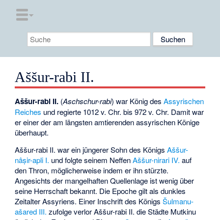
Aššur-rabi II.
Aššur-rabi II.
(
Aschschur-rabi
) war König des
Assyrischen
Reiches
und regierte 1012 v. Chr. bis 972 v. Chr. Damit war
er einer der am längsten amtierenden assyrischen Könige
überhaupt.
Aššur-rabi II. war ein jüngerer Sohn des Königs
Aššur-
nâṣir-apli I.
und folgte seinem Neffen
Aššur-nirari IV.
auf
den Thron, möglicherweise indem er ihn stürzte.
Angesichts der mangelhaften Quellenlage ist wenig über
seine Herrschaft bekannt. Die Epoche gilt als dunkles
Zeitalter Assyriens. Einer Inschrift des Königs
Šulmanu-
ašared III.
zufolge verlor Aššur-rabi II. die Städte Mutkinu