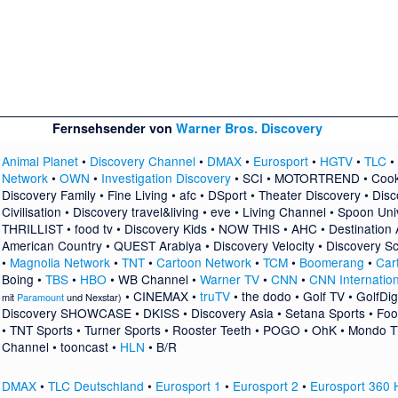
Fernsehsender von
Warner Bros. Discovery
Animal Planet
•
Discovery Channel
•
DMAX
•
Eurosport
•
HGTV
•
TLC
•
Network
•
OWN
•
Investigation Discovery
•
SCI
•
MOTORTREND
•
Cook
Discovery Family
•
Fine Living
•
afc
•
DSport
•
Theater Discovery
•
Disc
Civilisation
•
Discovery travel&living
•
eve
•
Living Channel
•
Spoon Univ
THRILLIST
•
food tv
•
Discovery Kids
•
NOW THIS
•
AHC
•
Destination
American Country
•
QUEST Arabiya
•
Discovery Velocity
•
Discovery S
•
Magnolia Network
•
TNT
•
Cartoon Network
•
TCM
•
Boomerang
•
Car
Boing
•
TBS
•
HBO
•
WB Channel
•
Warner TV
•
CNN
•
CNN Internation
•
CINEMAX
•
truTV
•
the dodo
•
Golf TV
•
GolfDig
mit
Paramount
und
Nexstar
)
Discovery SHOWCASE
•
DKISS
•
Discovery Asia
•
Setana Sports
•
Foo
•
TNT Sports
•
Turner Sports
•
Rooster Teeth
•
POGO
•
OhK
•
Mondo T
Channel
•
tooncast
•
HLN
•
B/R
DMAX
•
TLC Deutschland
•
Eurosport 1
•
Eurosport 2
•
Eurosport 360