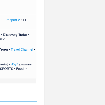
•
Eurosport 2
•
El
•
Discovery Turbo
•
GTV
•
Travel Channel
•
’eren
•
Joyn
exstar
)
(zusammen
ySPORTS
•
Food.
•