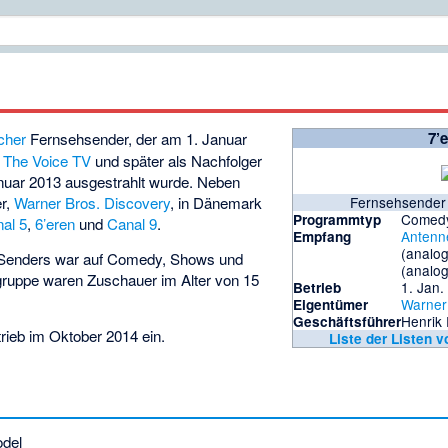
7’
cher
Fernsehsender, der am 1. Januar
f
The Voice TV
und später als Nachfolger
nuar 2013 ausgestrahlt wurde. Neben
er,
Warner Bros. Discovery
, in Dänemark
Fernsehsender 
Comedy
Programmtyp
al 5
,
6’eren
und
Canal 9
.
Antenn
Empfang
(analo
Senders war auf Comedy, Shows und
(analo
lgruppe waren Zuschauer im Alter von 15
1. Jan.
Betrieb
Warner
Eigentümer
Henrik
Geschäftsführer
trieb im Oktober 2014 ein.
Liste der Listen 
del