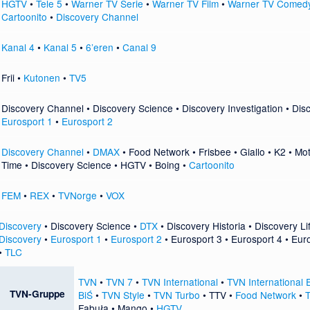
HGTV
•
Tele 5
•
Warner TV Serie
•
Warner TV Film
•
Warner TV Comed
Cartoonito
•
Discovery Channel
Kanal 4
•
Kanal 5
•
6’eren
•
Canal 9
Frii
•
Kutonen
•
TV5
Discovery Channel • Discovery Science •
Discovery Investigation
• Disc
Eurosport 1
•
Eurosport 2
Discovery Channel
•
DMAX
•
Food Network
•
Frisbee
•
Giallo
•
K2
•
Mot
Time
• Discovery Science • HGTV •
Boing
•
Cartoonito
FEM
•
REX
•
TVNorge
•
VOX
Discovery
•
Discovery Science
•
DTX
•
Discovery Historia
•
Discovery Li
Discovery
•
Eurosport 1
•
Eurosport 2
•
Eurosport 3
•
Eurosport 4
•
Eur
•
TLC
TVN
•
TVN 7
•
TVN International
•
TVN International 
TVN-Gruppe
BiŚ
•
TVN Style
•
TVN Turbo
•
TTV
•
Food Network
•
T
Fabuła
•
Mango
•
HGTV