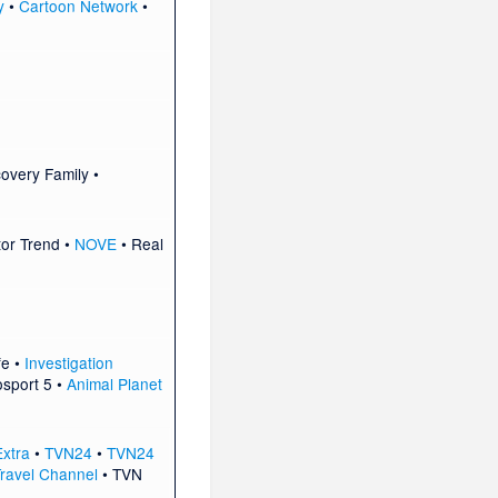
y
•
Cartoon Network
•
overy Family •
or Trend
•
NOVE
•
Real
fe
•
Investigation
osport 5
•
Animal Planet
Extra
•
TVN24
•
TVN24
ravel Channel
•
TVN