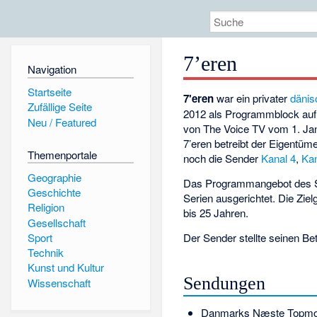
7’eren
Navigation
Startseite
7'eren
war ein privater
dänis
Zufällige Seite
2012 als Programmblock au
Neu / Featured
von The Voice TV vom 1. Ja
7’eren betreibt der Eigentüm
Themenportale
noch die Sender
Kanal 4
,
Kan
Geographie
Das Programmangebot des 
Geschichte
Serien ausgerichtet. Die Zie
Religion
bis 25 Jahren.
Gesellschaft
Der Sender stellte seinen Be
Sport
Technik
Kunst und Kultur
Sendungen
Wissenschaft
Danmarks Næste Topmo