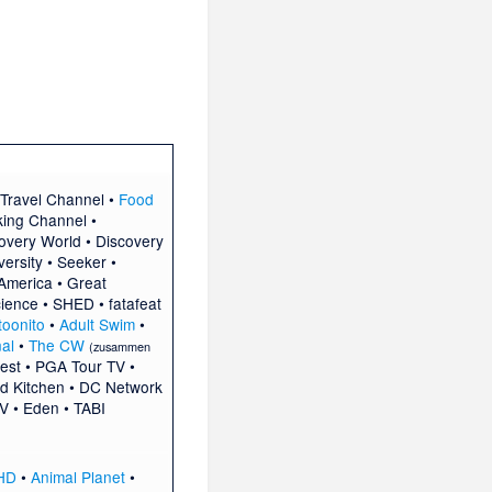
Travel Channel
•
Food
ing Channel
•
overy World
•
Discovery
ersity
•
Seeker
•
 America
•
Great
cience
•
SHED
•
fatafeat
toonito
•
Adult Swim
•
al
•
The CW
(zusammen
est
•
PGA Tour TV
•
d Kitchen
•
DC Network
V
•
Eden
•
TABI
 HD
•
Animal Planet
•