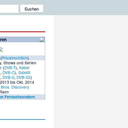
eren
(
Privatrechtlich
)
, Shows und Serien
e
(
DVB-T
),
Kabel
g,
DVB-C
),
Satellit
g,
DVB-S
,
DVB-S2
)
 2013 bis Okt. 2014
 Bros. Discovery
 Ravn
von Fernsehsendern