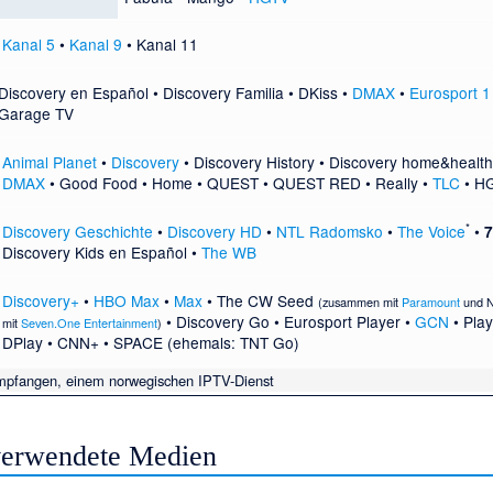
Kanal 5
•
Kanal 9
•
Kanal 11
Discovery en Español
•
Discovery Familia
•
DKiss
•
DMAX
•
Eurosport 1
Garage TV
Animal Planet
•
Discovery
•
Discovery History
•
Discovery home&health
DMAX
•
Good Food
•
Home
•
QUEST
•
QUEST RED
•
Really
•
TLC
•
H
*
Discovery Geschichte
•
Discovery HD
•
NTL Radomsko
•
The Voice
•
7
Discovery Kids en Español
•
The WB
Discovery+
•
HBO Max
•
Max
•
The CW Seed
(zusammen mit
Paramount
und
N
•
Discovery Go
•
Eurosport Player
•
GCN
•
Pla
mit
Seven.One Entertainment
)
DPlay
•
CNN+
•
SPACE
(ehemals: TNT Go)
mpfangen, einem norwegischen IPTV-Dienst
 verwendete Medien